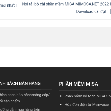
Nơi tải bộ cài phần mềm MISA MIMOSA.NET 2022 
ới nhất |
Download cài đặt
NH SÁCH BÁN HÀNG
PHẦN MỀM MISA
hính sách bảo hành/nâng cấp/
Phần mềm kế toán MISA S
ổi sản phẩm
Hóa đơn điện tử Meinvoice
ướng dẫn mua hàng trên