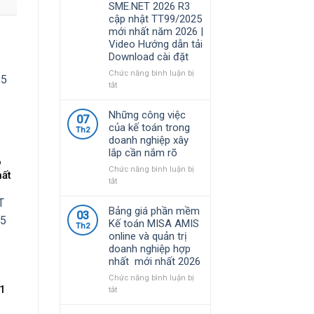
SME.NET 2026 R3
năm
quy
cập nhật TT99/2025
2026
định
mới nhất năm 2026 |
|
về
Video Hướng dẫn tải
Video
chính
Download cài đặt
Hướng
sách
dẫn
thuế
Chức năng bình luận bị
tải
và
ở
tắt
Download
quản
Bộ
cài
lý
Cài
Những công việc
đặt
07
thuế
Phần
của kế toán trong
đối
Th2
mềm
doanh nghiệp xây
với
kế
lắp cần nắm rõ
hộ
toán
ỗ
kinh
MISA
Chức năng bình luận bị
hất
doanh,
SME.NET
ở
tắt
cá
2026
Những
nhân
R3
công
Bảng giá phần mềm
kinh
03
cập
việc
Kế toán MISA AMIS
doanh
Th2
nhật
của
online và quản trị
TT99/2025
kế
doanh nghiệp hợp
mới
toán
nhất mới nhất 2026
nhất
trong
năm
doanh
Chức năng bình luận bị
2026
nghiệp
31
ở
tắt
|
xây
Bảng
Video
lắp
giá