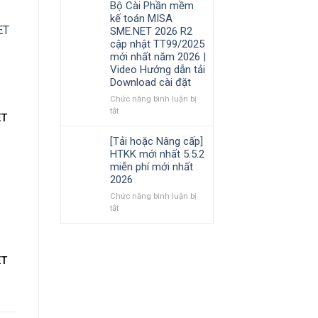
Bộ Cài Phần mềm
Hướng
cần
phần
kế toán MISA
dẫn
nắm
mềm
SME.NET 2026 R2
tải
rõ
Kế
cập nhật TT99/2025
Download
toán
mới nhất năm 2026 |
cài
MISA
Video Hướng dẫn tải
đặt
AMIS
Download cài đặt
online
và
Chức năng bình luận bị
quản
ở
tắt
ET
trị
Bộ
doanh
Cài
[Tải hoặc Nâng cấp]
nghiệp
Phần
HTKK mới nhất 5.5.2
hợp
mềm
miễn phí mới nhất
nhất
kế
2026
mới
toán
nhất
MISA
Chức năng bình luận bị
2026
SME.NET
ở
tắt
2026
[Tải
R2
hoặc
cập
Nâng
nhật
cấp]
ET
TT99/2025
HTKK
mới
mới
nhất
nhất
năm
5.5.2
2026
miễn