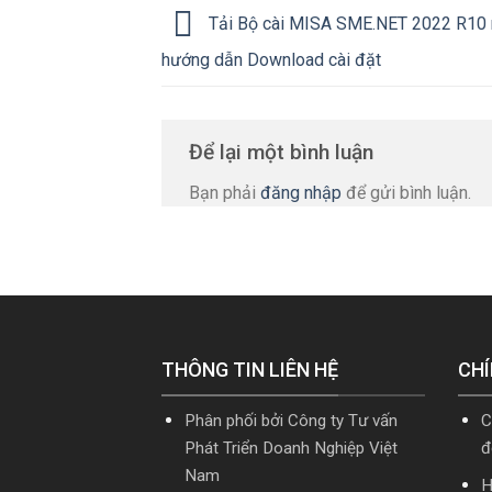
Tải Bộ cài MISA SME.NET 2022 R10 m
hướng dẫn Download cài đặt
Để lại một bình luận
Bạn phải
đăng nhập
để gửi bình luận.
THÔNG TIN LIÊN HỆ
CHÍ
Phân phối bởi Công ty Tư vấn
C
Phát Triển Doanh Nghiệp Việt
đ
Nam
H