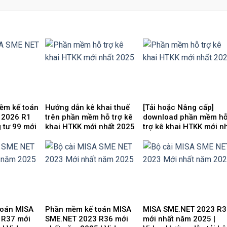
ềm kế toán
Hướng dẫn kê khai thuế
[Tải hoặc Nâng cấp]
 2026 R1
trên phần mềm hỗ trợ kê
download phần mềm h
 tư 99 mới
khai HTKK mới nhất 2025
trợ kê khai HTKK mới n
 | Video
5.4.6 miễn phí
 Download
toán MISA
Phần mềm kế toán MISA
MISA SME.NET 2023 R
 R37 mới
SME.NET 2023 R36 mới
mới nhất năm 2025 |