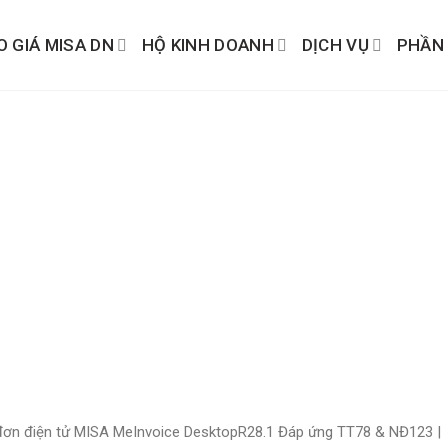
O GIÁ MISA DN
HỘ KINH DOANH
DỊCH VỤ
PHẦN
 đơn điện tử MISA MeInvoice DesktopR28.1 Đáp ứng TT78 & NĐ123 |