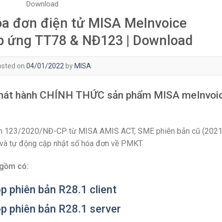
Download
Hóa đơn điện tử MISA MeInvoice
p ứng TT78 & NĐ123 | Download
osted on
04/01/2022
by
MISA
 phát hành CHÍNH THỨC sản phẩm MISA meInvoi
định 123/2020/NĐ-CP từ MISA AMIS ACT, SME phiên bản cũ (202
n và tự động cập nhật số hóa đơn về PMKT
 gồm có:
 phiên bản R28.1 client
p phiên bản R28.1 server