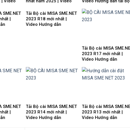
 | Video
nhất năm 2025 | Video
Video Hướng dẫn tải bộ
 Download
Hướng dẫn tải Download
cài Download cài đặt
cài đặt
SA SME.NET
Tải Bộ cài MISA SME.NET
nhất |
2023 R18 mới nhất |
dẫn
Video Hướng dẫn
đặt
Download cài đặt
Tải Bộ cài MISA SME.N
2023 R17 mới nhất |
Video Hướng dẫn
Download cài đặt
SA SME.NET
Tải Bộ cài MISA SME.NET
Tải Bộ cài MISA SME.N
nhất |
2023 R14 mới nhất |
2023 R13 mới nhất |
dẫn
Video Hướng dẫn
Video Hướng dẫn
đặt
Download cài đặt
Download cài đặt