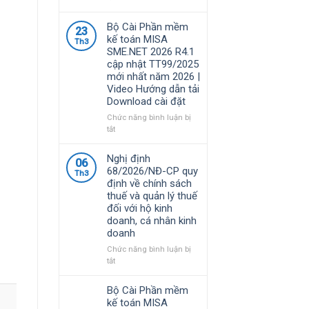
Phần
mềm
Bộ Cài Phần mềm
23
MISA
kế toán MISA
Th3
là
SME.NET 2026 R4.1
giải
cập nhật TT99/2025
pháp
mới nhất năm 2026 |
quản
Video Hướng dẫn tải
lý
Download cài đặt
tài
chính
Chức năng bình luận bị
–
ở
tắt
kế
Bộ
toán
Cài
Nghị định
06
được
Phần
68/2026/NĐ-CP quy
nhiều
Th3
mềm
định về chính sách
doanh
kế
thuế và quản lý thuế
nghiệp
toán
đối với hộ kinh
Việt
MISA
doanh, cá nhân kinh
Nam
SME.NET
doanh
lựa
2026
chọ
R4.1
Chức năng bình luận bị
cập
ở
tắt
nhật
Nghị
TT99/2025
định
Bộ Cài Phần mềm
mới
68/2026/NĐ-
kế toán MISA
nhất
CP