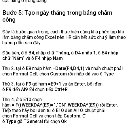
cột, hàng ở trong bảng.
Bước 5: Tạo ngày tháng trong bảng chấm
công
Đây là bước quan trọng, cách thực hiện cũng khá phức tạp khi
làm bảng chấm công Excel nên HR cần hết sức chú ý làm theo
hướng dẫn sau đây:
Đầu tiên, ở ô
B4
, nhập chữ
Tháng
, ô
D4 nhập 1
, ô
E4 nhập
chữ “Năm”
và ô
F4 nhập Năm
.
Thứ 2, tại ô
E9
nhập hàm
=Date(F4,D4,1)
và nhấn chuột phải
chọn
Format Cell
, chọn
Custom
rồi nhập
dd
vào ô
Type
.
Thứ 3, tại ô
F9
gõ hàm
=E9+1
và ấn
Enter
, bôi đen
ô
F9
đến
AI9
rồi chọn tiếp
Ctrl+R
.
Thứ 4, ở ô
E10
chọn
hàm
=IF((WEEKDAY(E9)=1,”CN”,WEEKDAY(E9))
rồi
Enter
.
Tiếp theo hãy bôi đen từ ô
E10
đến
AI10
, chuột phải
chọn
Format Cell
và chọn tiếp
Custom
. Ở
ô
Type
gõ
TGeneral
rồi chọn
Ok
.