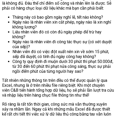
là không đủ. Đâu thể chỉ đếm số công và nhân lên là được. Sẽ
phải có hàng chục loại dữ liệu khác mà bạn cần phải biết:
Tháng này có bao gồm ngày nghỉ lễ, tết nào không?
Ngày nào là nhân viên xin cắt phép, ngày nào là xin nghỉ
không lương?
Liệu nhân viên đó có còn đủ ngày phép để trừ hay
không?
Ngày nào là nhân viên đi công tác thực sự (có xét duyệt
của sếp)?
Nhân viên đó có việc đột xuất nên xin về sớm 15 phút,
sếp đã duyệt, có tính đủ ngày công hay không?
Công ty quy định đi muộn dưới 30 phút thì phạt 50.000đ,
từ 30 đến 60 phút thì phạt nửa công sáng, thực sự phải
ngồi đếm phút của từng người hay sao?
Tất nhiên những thông tin trên đều có thể được quản lý qua
Excel, nhưng là ở trên nhiều file riêng biệt. Khi một chuyên
viên C&B tiến hành tổng hợp dữ liệu, họ sẽ phải lần lượt tra cứu
và nhập liệu trên hàng chục file thông tin như thế!
Rõ ràng là rất tốn thời gian, công sức mà vẫn thường xuyên
xảy ra nhầm lẫn. Ngay cả khi những mẫu Excel đã được thiết
kế rất chi tiết thì việc xử lý dữ liệu thủ công bằng tay vẫn luôn