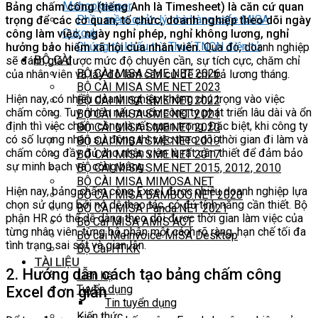
Mshopkeeper
Bảng chấm công (tiếng Anh là Timesheet) là căn cứ quan
Phần mềm quản lý nhà hàng cafe MISA
trọng để các cơ quan, tổ chức, doanh nghiệp theo dõi ngày
Cukcuk
công làm việc, ngày nghỉ phép, nghỉ không lương, nghỉ
Chứng từ khấu trừ Thuế TNCN điện tử
hưởng bảo hiểm xã hội của nhân viên.
Qua đó, doanh nghiệp
BỘ CÀI
sẽ đánh giá được mức độ chuyên cần, sự tích cực, chăm chỉ
BỘ CÀI MISA SME NET 2026
của nhân viên và lấy đó làm căn cứ để chi trả lương tháng.
BỘ CÀI MISA SME NET 2023
Hiện nay, có nhiều doanh nghiệp không chú trọng vào việc
BỘ CÀI MISA SME.NET 2022
chấm công. Tuy nhiên nếu muốn công ty phát triển lâu dài và ổn
BỘ CÀI MISA SME.NET 2021
định thì việc chấm công là rất quan trọng. Đặc biệt, khi công ty
BỘ CÀI MISA SME.NET 2020
có số lượng nhân sự đông thì việc theo dõi thời gian đi làm và
BỘ CÀI MISA SME.NET 2019
chấm công đầy đủ cho nhân viên là rất cần thiết để đảm bảo
BỘ CÀI MISA SME.NET 2017
sự minh bạch và công bằng.
BỘ CÀI MISA SME.NET 2015, 2012, 2010
BỘ CÀI MISA MIMOSA.NET
Hiện nay, bảng chấm công Excel được nhiều doanh nghiệp lựa
BỘ CÀI MISA BAMBOO.NET 2020
chọn sử dụng bởi nó dễ thao tác, có đủ tính năng cần thiết. Bộ
BỘ CÀI MISA Panda.NET 2021
phận HR có thể dễ dàng theo dõi được thời gian làm việc của
Bộ Cài MISA AMIS ACT
từng nhân viên, từng bộ phận một cách rõ ràng, hạn chế tối đa
Bộ cài Meinvoice MISA Desktop
tình trạng sai sót và gian lận.
Bộ Cài HTKK
TÀI LIỆU
2. Hướng dẫn cách tạo bảng chấm công
Liên hệ
Tuyển dụng
Excel đơn giản
Tin tuyển dụng
Kiến thức