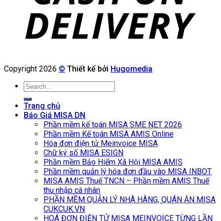
Copyright 2026
©
Thiết kế bởi
Hugomedia
Search
for:
Trang chủ
Báo Giá MISA DN
Phần mềm kế toán MISA SME NET 2026
Phần mềm Kế toán MISA AMIS Online
Hóa đơn điện tử Meinvoice MISA
Chữ ký số MISA ESIGN
Phần mềm Bảo Hiểm Xã Hội MISA AMIS
Phần mềm quản lý hóa đơn đầu vào MISA INBOT
MISA AMIS Thuế TNCN – Phần mềm AMIS Thuế
thu nhập cá nhân
PHẦN MỀM QUẢN LÝ NHÀ HÀNG, QUÁN ĂN MISA
CUKCUK.VN
HOÁ ĐƠN ĐIỆN TỬ MISA MEINVOICE TỪNG LẦN