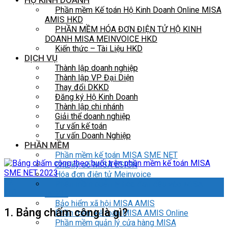
HỘ KINH DOANH
Phần mềm Kế toán Hộ Kinh Doanh Online MISA
AMIS HKD
PHẦN MỀM HÓA ĐƠN ĐIỆN TỬ HỘ KINH
DOANH MISA MEINVOICE HKD
Kiến thức – Tài Liệu HKD
DỊCH VỤ
Thành lập doanh nghiệp
Thành lập VP Đại Diện
Thay đổi DKKD
Đăng ký Hộ Kinh Doanh
Thành lập chi nhánh
Giải thể doanh nghiệp
Tư vấn kế toán
Tư vấn Doanh Nghiệp
PHẦN MỀM
Phần mềm kế toán MISA SME NET
Chữ ký số MISA ESIGN
Hóa đơn điện tử Meinvoice
12
Phần mềm quản lý hóa đơn đầu vào MISA
Th1
INBOT
Bảo hiểm xã hội MISA AMIS
1. Bảng chấm công là gì?
Phần mềm kế toán MISA AMIS Online
Phần mềm quản lý cửa hàng MISA