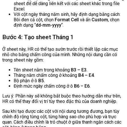
sheet để dễ dàng liên kết với các sheet khác trong file
Excel.
Với cột ngày tháng năm sinh, hãy định dạng bằng cách:
Bôi đen cả cột, chọn
Format Cell
và ấn
Custom
, chọn
định dạng “
dd-mm-yyyy
“.
Bước 4: Tạo sheet Tháng 1
Ở sheet này, HR có thể tạo sườn trước rồi thiết lập các mục
nhỏ cho bảng chấm công của mình. Những nội dung cần có
trong sheet này gồm:
Tên sheet nằm trong khoảng
B3 – E3
.
Tháng năm chấm công ở khoảng
B4 – E4
.
Bộ phận ở ô
B5.
Định mức ngày chấm công ở ô
B6 – E6
.
Lưu ý: Phần này sẽ không bắt buộc theo hướng dẫn như trên,
HR có thể thay đổi vị trí tùy theo đặc thù của doanh nghiệp.
Sau khi tạo được các cột với nội dung tương đương, bạn tùy
chỉnh độ rộng từng cột, từng hàng sao cho phù hợp và trực
quan. Cách điều chỉnh là trỏ chuột ở giữa thanh ngăn cách các