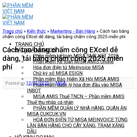
Skip
to
content
Trang chủ
»
Kiến thức
»
Markerting - Bán Hàng
»
Cách tạo bảng
chấm công EXcel dễ dàng, tải bảng chấm công 2025 miễn phí
TRANG CHỦ
Cách tạo bảng chấm công EXcel dễ
BÁO GIÁ MISA DN
Phần mềm kế toán MISA SME NET 2026
dàng, tải bảng chấm công 2025 miễn
Phần mềm Kế toán MISA AMIS Online
phí
Hóa đơn điện tử Meinvoice MISA
Chữ ký số MISA ESIGN
Phần mềm Bảo Hiểm Xã Hội MISA AMIS
Posted on
12/01/2025
by
MISA
Phần mềm quản lý hóa đơn đầu vào MISA
INBOT
MISA AMIS Thuế TNCN – Phần mềm AMIS
Thuế thu nhập cá nhân
PHẦN MỀM QUẢN LÝ NHÀ HÀNG, QUÁN ĂN
MISA CUKCUK.VN
HOÁ ĐƠN ĐIỆN TỬ MISA MEINVOICE TỪNG
LẦN BÁN HÀNG CHO CÂY XĂNG, TRẠM XĂNG
DẦU