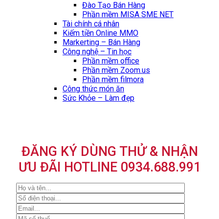
Đào Tạo Bán Hàng
Phần mềm MISA SME NET
Tài chính cá nhân
Kiếm tiền Online MMO
Markerting – Bán Hàng
Công nghệ – Tin học
Phần mềm office
Phần mềm Zoom.us
Phần mềm filmora
Công thức món ăn
Sức Khỏe – Làm đẹp
ĐĂNG KÝ DÙNG THỬ & NHẬN
ƯU ĐÃI HOTLINE 0934.688.991