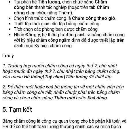
Tại phân hệ
Tiền lương
, chọn chức năng
Chấm
công
bên thanh tác nghiệp (hoặc trên tab
Chấm
công
chọn chức năng
Thêm
).
Chọn hình thức chấm công là
Chấm công theo giờ
.
Thiết lập thời gian cần lập bảng chấm công.
Tích chọn các phòng ban được chấm công.
Nhấn
Đồng ý
, hệ thống tự động sinh ra bảng chấm công
với ký hiệu chấm công ngầm định đã được thiết lập trên
danh mục Ký hiệu chấm công.
Lưu ý
1. Trường hợp muốn chấm công cả ngày thứ 7, chủ nhật
hoặc muốn ẩn ngày thứ 7, chủ nhật trên bảng chấm công,
vào menu
Hệ thống\Tuỳ chọn\Tiền lương
để thiết lập.
2. Để thêm mới hoặc xoá bỏ thông tin về một nhân viên trên
bảng chấm công chi tiết, nhấn chuột phải trên bảng chấm
công và chọn chức năng
Thêm mới
hoặc
Xoá dòng
.
5. Tạm kết
Bảng chấm công là công cụ quan trọng cho bộ phận kế toán và
HR để có thể tính toán lương thưởng chính xác và minh bạch