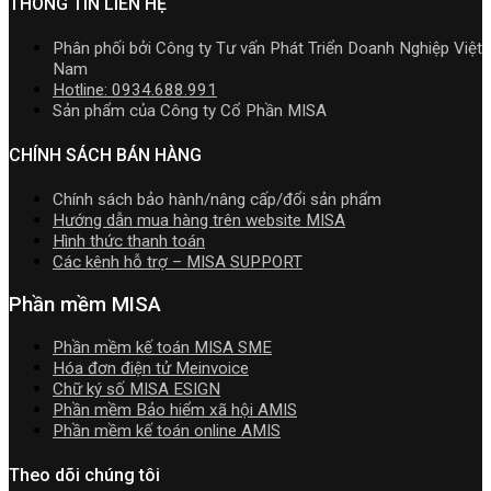
mới
THÔNG TIN LIÊN HỆ
dẫn
trị
2026
nhất
tải
doanh
R2
5.5.2
Download
Phân phối bởi Công ty Tư vấn Phát Triển Doanh Nghiệp Việt
nghiệp
cập
miễn
cài
Nam
hợp
nhật
phí
đặt
Hotline: 0934.688.991
nhất
TT99/202
mới
Sản phẩm của Công ty Cổ Phần MISA
mới
mới
nhất
nhất
nhất
2026
CHÍNH SÁCH BÁN HÀNG
2026
năm
2026
Chính sách bảo hành/nâng cấp/đổi sản phẩm
|
Hướng dẫn mua hàng trên website MISA
Video
Hình thức thanh toán
Hướng
Các kênh hỗ trợ – MISA SUPPORT
dẫn
tải
Phần mềm MISA
Download
cài
Phần mềm kế toán MISA SME
đặt
Hóa đơn điện tử Meinvoice
Chữ ký số MISA ESIGN
Phần mềm Bảo hiểm xã hội AMIS
Phần mềm kế toán online AMIS
Theo dõi chúng tôi