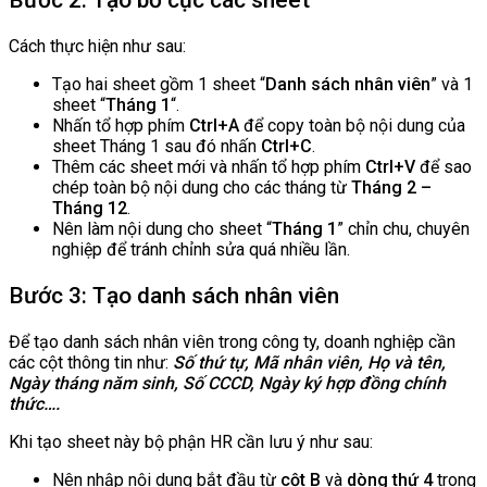
Cách thực hiện như sau:
Tạo hai sheet gồm 1 sheet “
Danh sách nhân viên
” và 1
sheet “
Tháng 1
“.
Nhấn tổ hợp phím
Ctrl+A
để copy toàn bộ nội dung của
sheet Tháng 1 sau đó nhấn
Ctrl+C
.
Thêm các sheet mới và nhấn tổ hợp phím
Ctrl+V
để sao
chép toàn bộ nội dung cho các tháng từ
Tháng 2 –
Tháng 12
.
Nên làm nội dung cho sheet “
Tháng 1
” chỉn chu, chuyên
nghiệp để tránh chỉnh sửa quá nhiều lần.
Bước 3: Tạo danh sách nhân viên
Để tạo danh sách nhân viên trong công ty, doanh nghiệp cần
các cột thông tin như:
Số thứ tự, Mã nhân viên, Họ và tên,
Ngày tháng năm sinh, Số CCCD, Ngày ký hợp đồng chính
thức….
Khi tạo sheet này bộ phận HR cần lưu ý như sau:
Nên nhập nội dung bắt đầu từ
cột B
và
dòng thứ 4
trong