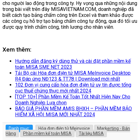
cho người lao động trong công ty. Hy vọng qua những nội dung
trong bài viết trên đây MISAVIETNAM.COM, doanh nghiệp đã
biết cách tạo bảng chấm công trên Excel và tham khảo được
các công cụ hỗ trợ tạo bảng chấm công tự động, qua đó tối ưu
được quy trình chấm công, tính lương cho nhân viên.
Xem thêm:
Hướng dẫn đăng ký dùng thử và cài đặt phần mềm kế
toán MISA SME NET 2023
Tải Bộ cài Hóa đơn điện tử MISA MeInvoice Desktop
R4 Đáp ứng NĐ123 & TT78 | Download mới nhất
102 Đơn vị cung cấp hóa đơn điện tử uy tín được tổng
cục thuế chứng thực mới nhất 2024
[TOP 10+] Phần Mềm Kế Toán Tốt Nhất Hiện Nay Cho
Doanh Nghiệp Lựa chọn
BÁO GIÁ PHẦN MỀM AMIS BHXH – PHẦN MỀM BẢO
HIỂM XÃ HỘI MISA MỚI NHẤT 2024
Danh mục:
Hóa đơn điện tử Meinvoice
Markerting - Bán
Hàng
Phần mềm kế toán MISA
Tài liệu MISA