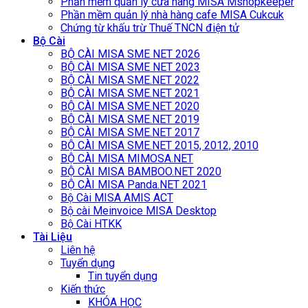
Phần mềm quản lý cửa hàng MISA Mshopkeeper
Phần mềm quản lý nhà hàng cafe MISA Cukcuk
Chứng từ khấu trừ Thuế TNCN điện tử
Bộ Cài
BỘ CÀI MISA SME NET 2026
BỘ CÀI MISA SME NET 2023
BỘ CÀI MISA SME.NET 2022
BỘ CÀI MISA SME.NET 2021
BỘ CÀI MISA SME.NET 2020
BỘ CÀI MISA SME.NET 2019
BỘ CÀI MISA SME.NET 2017
BỘ CÀI MISA SME.NET 2015, 2012, 2010
BỘ CÀI MISA MIMOSA.NET
BỘ CÀI MISA BAMBOO.NET 2020
BỘ CÀI MISA Panda.NET 2021
Bộ Cài MISA AMIS ACT
Bộ cài Meinvoice MISA Desktop
Bộ Cài HTKK
Tài Liệu
Liên hệ
Tuyển dụng
Tin tuyển dụng
Kiến thức
KHÓA HỌC