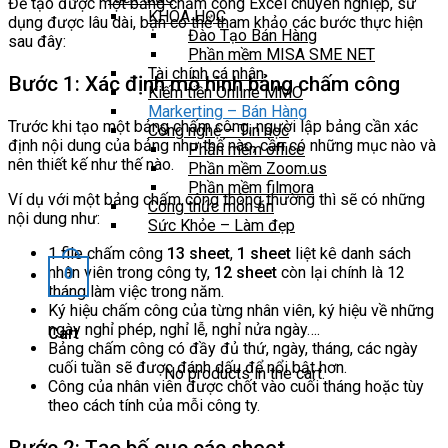
Để tạo được một bảng chấm công Excel chuyên nghiệp, sử
KHÓA HỌC
dụng được lâu dài, bạn có thể tham khảo các bước thực hiện
Đào Tạo Bán Hàng
sau đây:
Phần mềm MISA SME NET
Tài chính cá nhân
Bước 1: Xác định mô hình bảng chấm công
Kiếm tiền Online MMO
Markerting – Bán Hàng
Trước khi tạo một bảng chấm công, người lập bảng cần xác
Công nghệ – Tin học
định nội dung của bảng như thế nào, cần có những mục nào và
Phần mềm office
nên thiết kế như thế nào.
Phần mềm Zoom.us
Phần mềm filmora
Ví dụ với một bảng chấm công thông thường thì sẽ có những
Công thức món ăn
nội dung như:
Sức Khỏe – Làm đẹp
1 file chấm công
13 sheet
,
1 sheet
liệt kê danh sách
nhân viên trong công ty,
12 sheet
còn lại chính là 12
0
tháng làm việc trong năm.
Ký hiệu chấm công của từng nhân viên, ký hiệu về những
ngày nghỉ phép, nghỉ lễ, nghỉ nửa ngày….
Cart
Bảng chấm công có đầy đủ thứ, ngày, tháng, các ngày
cuối tuần sẽ được đánh dấu để nổi bật hơn.
No products in the cart.
Công của nhân viên được chốt vào cuối tháng hoặc tùy
theo cách tính của mỗi công ty.
Bước 2: Tạo bố cục các sheet