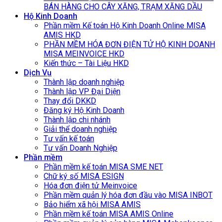
BÁN HÀNG CHO CÂY XĂNG, TRẠM XĂNG DẦU
Hộ Kinh Doanh
Phần mềm Kế toán Hộ Kinh Doanh Online MISA
AMIS HKD
PHẦN MỀM HÓA ĐƠN ĐIỆN TỬ HỘ KINH DOANH
MISA MEINVOICE HKD
Kiến thức – Tài Liệu HKD
Dịch Vụ
Thành lập doanh nghiệp
Thành lập VP Đại Diện
Thay đổi DKKD
Đăng ký Hộ Kinh Doanh
Thành lập chi nhánh
Giải thể doanh nghiệp
Tư vấn kế toán
Tư vấn Doanh Nghiệp
Phần mềm
Phần mềm kế toán MISA SME NET
Chữ ký số MISA ESIGN
Hóa đơn điện tử Meinvoice
Phần mềm quản lý hóa đơn đầu vào MISA INBOT
Bảo hiểm xã hội MISA AMIS
Phần mềm kế toán MISA AMIS Online