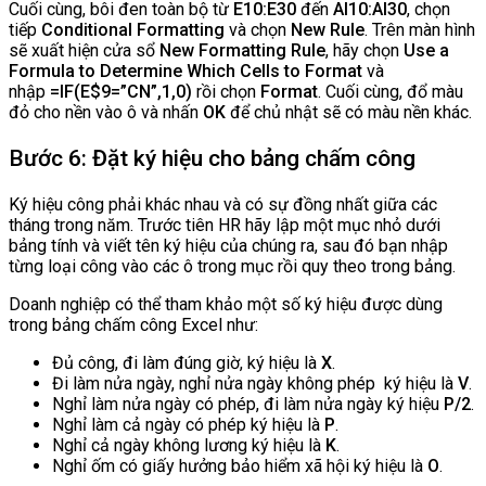
Cuối cùng, bôi đen toàn bộ từ
E10:E30
đến
AI10:AI30
, chọn
tiếp
Conditional Formatting
và chọn
New Rule
. Trên màn hình
sẽ xuất hiện cửa sổ
New Formatting Rule
, hãy chọn
Use a
Formula to Determine Which Cells to Format
và
nhập
=IF(E$9=”CN”,1,0)
rồi chọn
Format
. Cuối cùng, đổ màu
đỏ cho nền vào ô và nhấn
OK
để chủ nhật sẽ có màu nền khác.
Bước 6: Đặt ký hiệu cho bảng chấm công
Ký hiệu công phải khác nhau và có sự đồng nhất giữa các
tháng trong năm. Trước tiên HR hãy lập một mục nhỏ dưới
bảng tính và viết tên ký hiệu của chúng ra, sau đó bạn nhập
từng loại công vào các ô trong mục rồi quy theo trong bảng.
Doanh nghiệp có thể tham khảo một số ký hiệu được dùng
trong bảng chấm công Excel như:
Đủ công, đi làm đúng giờ, ký hiệu là
X
.
Đi làm nửa ngày, nghỉ nửa ngày không phép ký hiệu là
V
.
Nghỉ làm nửa ngày có phép, đi làm nửa ngày ký hiệu
P/2
.
Nghỉ làm cả ngày có phép ký hiệu là
P
.
Nghỉ cả ngày không lương ký hiệu là
K
.
Nghỉ ốm có giấy hưởng bảo hiểm xã hội ký hiệu là
O
.