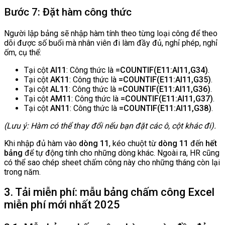
Bước 7: Đặt hàm công thức
Người lập bảng sẽ nhập hàm tính theo từng loại công để theo
dõi được số buổi mà nhân viên đi làm đầy đủ, nghỉ phép, nghỉ
ốm, cụ thể:
Tại cột
AI11
: Công thức là
=COUNTIF(E11:AI11,G34)
.
Tại cột
AK11
: Công thức là
=COUNTIF(E11:AI11,G35)
.
Tại cột
AL11
: Công thức là
=COUNTIF(E11:AI11,G36)
.
Tại cột
AM11
: Công thức là
=COUNTIF(E11:AI11,G37)
.
Tại cột
AN11
: Công thức là
=COUNTIF(E11:AI11,G38)
.
(Lưu ý: Hàm có thể thay đổi nếu bạn đặt các ô, cột khác đi).
Khi nhập đủ hàm vào
dòng 11
, kéo chuột từ
dòng 11
đến
hết
bảng
để tự động tính cho những dòng khác. Ngoài ra, HR cũng
có thể sao chép sheet chấm công này cho những tháng còn lại
trong năm.
3. Tải miễn phí: mẫu bảng chấm công Excel
miễn phí mới nhất 2025