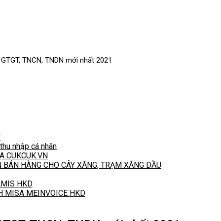
ế GTGT, TNCN, TNDN mới nhất 2021
T
hu nhập cá nhân
A CUKCUK.VN
N BÁN HÀNG CHO CÂY XĂNG, TRẠM XĂNG DẦU
 AMIS HKD
H MISA MEINVOICE HKD