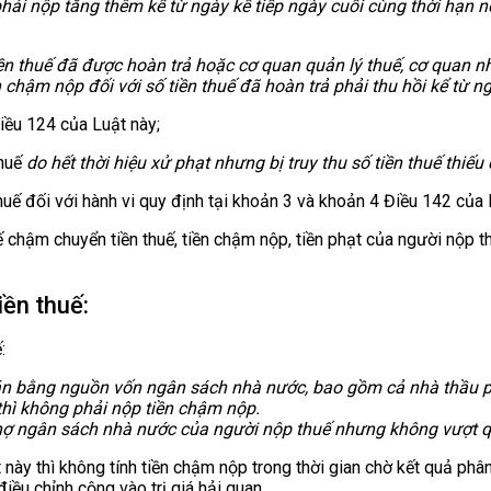
phải nộp tăng thêm kể từ ngày kế tiếp ngày cuối cùng thời hạn nộ
n thuế đã được hoàn trả hoặc cơ quan quản lý thuế, cơ quan nh
 chậm nộp đối với số tiền thuế đã hoàn trả phải thu hồi kể từ 
iều 124 của Luật này;
thuế
do hết thời hiệu xử phạt nhưng bị truy thu số tiền thuế thiếu
uế đối với hành vi quy định tại khoản 3 và khoản 4 Điều 142 của 
ế chậm chuyển tiền thuế, tiền chậm nộp, tiền phạt của người nộp t
iền thuế:
:
án bằng nguồn vốn ngân sách nhà nước
, bao gồm cả nhà thầu 
hì không phải nộp tiền chậm nộp.
n nợ ngân sách nhà nước của người nộp thuế nhưng không vượt 
ày thì không tính tiền chậm nộp trong thời gian chờ kết quả phân t
iều chỉnh cộng vào trị giá hải quan.