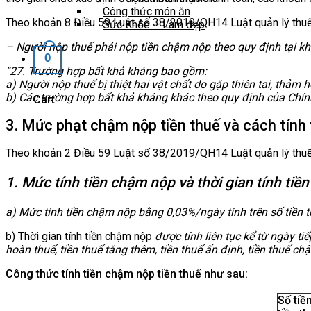
Công thức món ăn
Theo khoản 8 Điều 59 Luật số 38/2019/QH14 Luật quản lý thuế
Sức Khỏe – Làm đẹp
– Người nộp thuế phải nộp tiền chậm nộp theo quy định tại k
0
“27. Trường hợp bất khả kháng bao gồm:
a) Người nộp thuế bị thiệt hại vật chất do gặp thiên tai, thảm 
b) Các trường hợp bất khả kháng khác theo quy định của Chín
Cart
3. Mức phạt chậm nộp tiền thuế và cách tính 
Theo khoản 2 Điều 59 Luật số 38/2019/QH14 Luật quản lý thuế
1. Mức tính tiền chậm nộp và thời gian tính ti
a) Mức tính tiền chậm nộp bằng
0,03%/ngày
tính trên số tiền
b) Thời gian tính tiền chậm nộp
được tính liên tục kể từ ngày t
hoàn thuế, tiền thuế tăng thêm, tiền thuế ấn định, tiền thuế 
Công thức tính tiền chậm nộp tiền thuế như sau:
Số tiề