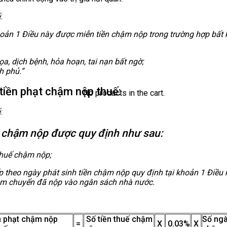
:
hoản 1 Điều này
được miễn tiền chậm nộp trong trường hợp bất
họa, dịch bệnh, hỏa hoạn, tai nạn bất ngờ;
h phủ.”
tiền phạt chậm nộp thuế:
No products in the cart.
:
ền chậm nộp được quy định như sau:
 thuế chậm nộp;
iếp theo ngày phát sinh tiền chậm nộp quy định
tại khoản 1 Điều
chậm chuyển
đã nộp
vào ngân sách nhà nước.
n phạt chậm nộp
Số tiền thuế chậm
Số ng
=
X
0.03%
X