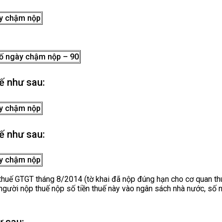
y chậm nộp
ố ngày chậm nộp – 90
ế như sau:
y chậm nộp
ế như sau:
y chậm nộp
 thuế GTGT tháng 8/2014 (tờ khai đã nộp đúng hạn cho cơ quan th
gười nộp thuế nộp số tiền thuế này vào ngân sách nhà nước, số
ư sau: