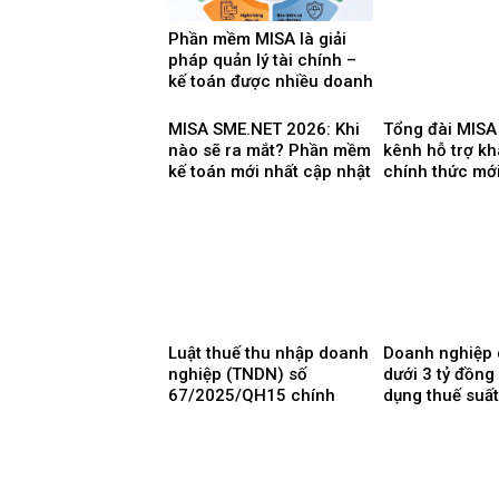
Phần mềm MISA là giải
pháp quản lý tài chính –
kế toán được nhiều doanh
nghiệp Việt Nam lựa chọ
MISA SME.NET 2026: Khi
Tổng đài MISA
nào sẽ ra mắt? Phần mềm
kênh hỗ trợ k
kế toán mới nhất cập nhật
chính thức mớ
Thông tư 99 thay thế
TT200
Luật thuế thu nhập doanh
Doanh nghiệp 
nghiệp (TNDN) số
dưới 3 tỷ đồng
67/2025/QH15 chính
dụng thuế suấ
thức có hiệu lực từ ngày
ngày 1/10/20
01/10/2025 và 8 điểm
mới cần lưu ý