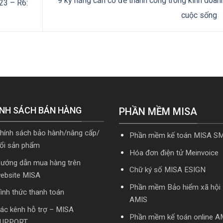
9 kỹ năng cần có để thành công trong kinh doan
3 – R6:
cuộc sống
NH SÁCH BÁN HÀNG
PHẦN MỀM MISA
hính sách bảo hành/nâng cấp/
Phần mềm kế toán MISA S
ổi sản phẩm
Hóa đơn điện tử Meinvoice
ướng dẫn mua hàng trên
Chữ ký số MISA ESIGN
ebsite MISA
Phần mềm Bảo hiểm xã hội
ình thức thanh toán
AMIS
ác kênh hỗ trợ – MISA
Phần mềm kế toán online A
UPPORT