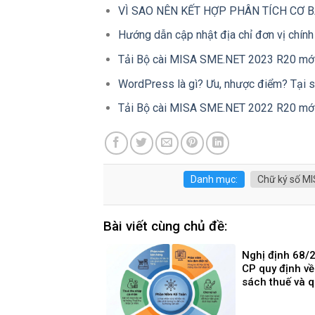
VÌ SAO NÊN KẾT HỢP PHÂN TÍCH CƠ 
Hướng dẫn cập nhật địa chỉ đơn vị chính
Tải Bộ cài MISA SME.NET 2023 R20 mới
WordPress là gì? Ưu, nhược điểm? Tại s
Tải Bộ cài MISA SME.NET 2022 R20 mới
Danh mục:
Chữ ký số M
Bài viết cùng chủ đề:
Nghị định 68/
CP quy định về
sách thuế và q
đối với hộ kin
nhân kinh doa