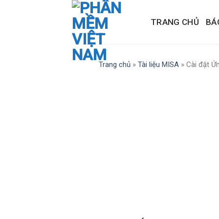
Skip
to
TRANG CHỦ
BÁ
content
Trang chủ
»
Tài liệu MISA
»
Cài đặt Ứ