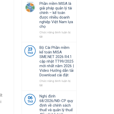
Phần mềm MISA là
giải pháp quản lý tài
chính – kế toán
được nhiều doanh
nghiệp Việt Nam lựa
chọ
Chức năng bình luận bị
ở
tắt
Phần
mềm
Bộ Cài Phần mềm
23
MISA
kế toán MISA
Th3
là
SME.NET 2026 R4.1
giải
cập nhật TT99/2025
pháp
mới nhất năm 2026 |
quản
Video Hướng dẫn tải
lý
Download cài đặt
tài
chính
Chức năng bình luận bị
–
ở
tắt
kế
Bộ
toán
Cài
ết
Nghị định
06
được
Phần
68/2026/NĐ-CP quy
i
nhiều
Th3
mềm
định về chính sách
doanh
kế
thuế và quản lý thuế
nghiệp
toán