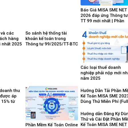
Báo Giá MISA SME NET
2026 đáp ứng Thông tư
TT 99 mới nhất | Phần
mềm kế toán phổ biến 
dùng
 và các
So sánh hệ thống tài
hách hàng
khoản kế toán trong
i nhất 2025
Thông tư 99/2025/TT-BTC
và Thông tư 200/2014/TT-
BTC
Các loại thuế doanh
nghiệp phải nộp mới nh
năm 2025
doanh thu
Hướng Dẫn Tải Phần 
 được áp
Kế Toán MISA SME 202
t 15% từ
Dùng Thử Miễn Phí (Ful
25
16 Phân Hệ) mới nhất
2025
Hướng dẫn Đăng Ký Dù
Thử và Cài Đặt Phần M
Kế Toán MISA SME NET
Phần Mềm Kế Toán Online