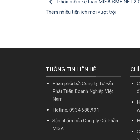
Phần mềm kế toán MISA SME NET 202
Thêm nhiều tiện ích mới vượt trội
THÔNG TIN LIÊN HỆ
CHÍ
Phân phối bởi Công ty Tư vấn
C
Phát Triển Doanh Nghiệp Việt
đ
Nam
H
Hotline: 0934.688.991
w
Sản phẩm của Công ty Cổ Phần
H
MISA
C
S