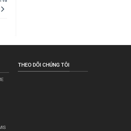
h và
THEO DÕI CHÚNG TÔI
ME
MIS