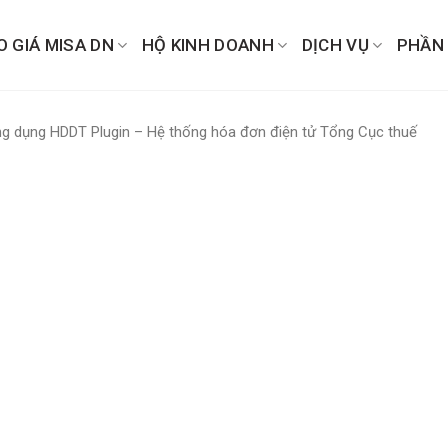
O GIÁ MISA DN
HỘ KINH DOANH
DỊCH VỤ
PHẦN
ng dụng HDDT Plugin – Hệ thống hóa đơn điện tử Tổng Cục thuế