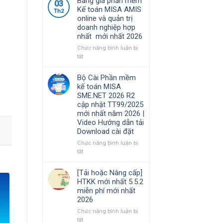
Bảng giá phần mềm
kinh
03
cập
việc
Kế toán MISA AMIS
doanh
Th2
nhật
của
online và quản trị
TT99/2025
kế
doanh nghiệp hợp
mới
toán
nhất mới nhất 2026
nhất
trong
năm
doanh
Chức năng bình luận bị
2026
nghiệp
ở
tắt
|
xây
Bảng
Video
lắp
giá
Bộ Cài Phần mềm
Hướng
cần
phần
kế toán MISA
dẫn
nắm
mềm
SME.NET 2026 R2
tải
rõ
Kế
cập nhật TT99/2025
Download
toán
mới nhất năm 2026 |
cài
MISA
Video Hướng dẫn tải
đặt
AMIS
Download cài đặt
online
và
Chức năng bình luận bị
quản
ở
tắt
trị
Bộ
doanh
Cài
[Tải hoặc Nâng cấp]
nghiệp
Phần
HTKK mới nhất 5.5.2
hợp
mềm
miễn phí mới nhất
nhất
kế
2026
mới
toán
nhất
MISA
Chức năng bình luận bị
2026
SME.NET
ở
tắt