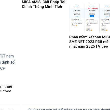
2023 mới nhất 2025
MISA AMIS: Giải Pháp Tài
Chính Thông Minh Tích
Hợp AI Cho Doanh Nghiệp
4.0
Phần mềm kế toán MIS
SME.NET 2023 R38 mới
nhất năm 2025 | Video
Hướng dẫn tải Downloa
cài đặt
ảm thuế
5 theo
-CP