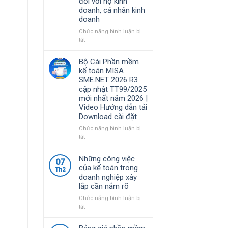
đối với hộ kinh
Việt
MISA
doanh, cá nhân kinh
Nam
SME.NET
doanh
lựa
2026
chọ
R4.1
Chức năng bình luận bị
cập
ở
tắt
nhật
Nghị
TT99/2025
định
Bộ Cài Phần mềm
mới
68/2026/NĐ-
kế toán MISA
nhất
CP
SME.NET 2026 R3
năm
quy
cập nhật TT99/2025
2026
định
mới nhất năm 2026 |
|
về
Video Hướng dẫn tải
Video
chính
Download cài đặt
Hướng
sách
dẫn
thuế
Chức năng bình luận bị
tải
và
ở
tắt
Download
quản
Bộ
cài
lý
Cài
Những công việc
đặt
07
thuế
Phần
của kế toán trong
đối
Th2
mềm
doanh nghiệp xây
với
kế
lắp cần nắm rõ
hộ
toán
kinh
MISA
Chức năng bình luận bị
doanh,
SME.NET
ở
tắt
cá
2026
Những
nhân
R3
công