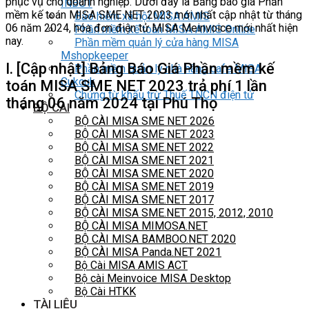
phục vụ cho doanh nghiệp. Dưới đây là Bảng báo giá Phần
INBOT
mềm kế toán MISA SME NET 2023 mới nhất cập nhật từ tháng
Bảo hiểm xã hội MISA AMIS
06 năm 2024, hóa đơn điện tử MISA Meinvoice mới nhất hiện
Phần mềm kế toán MISA AMIS Online
nay.
Phần mềm quản lý cửa hàng MISA
Mshopkeeper
I. [Cập nhật] Bảng Báo Giá Phần mềm kế
Phần mềm quản lý nhà hàng cafe MISA
Cukcuk
toán MISA SME NET 2023 trả phí 1 lần
Chứng từ khấu trừ Thuế TNCN điện tử
tháng 06 năm 2024 tại Phú Thọ
BỘ CÀI
BỘ CÀI MISA SME NET 2026
BỘ CÀI MISA SME NET 2023
BỘ CÀI MISA SME.NET 2022
BỘ CÀI MISA SME.NET 2021
BỘ CÀI MISA SME.NET 2020
BỘ CÀI MISA SME.NET 2019
BỘ CÀI MISA SME.NET 2017
BỘ CÀI MISA SME.NET 2015, 2012, 2010
BỘ CÀI MISA MIMOSA.NET
BỘ CÀI MISA BAMBOO.NET 2020
BỘ CÀI MISA Panda.NET 2021
Bộ Cài MISA AMIS ACT
Bộ cài Meinvoice MISA Desktop
Bộ Cài HTKK
TÀI LIỆU