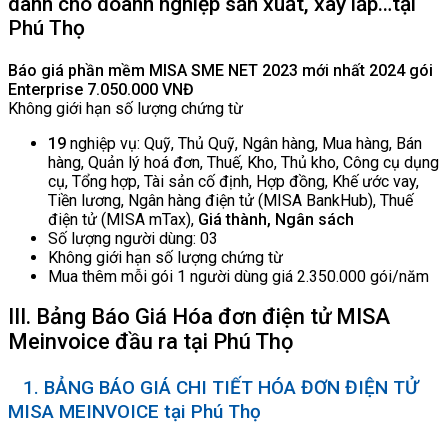
dành cho doanh nghiệp sản xuất, xây lắp…tại
Phú Thọ
Báo giá phần mềm MISA SME NET 2023 mới nhất 2024 gói
Enterprise
7.050.000 VNĐ
Không giới hạn số lượng chứng từ
19
nghiệp vụ: Quỹ, Thủ Quỹ, Ngân hàng, Mua hàng, Bán
hàng, Quản lý hoá đơn, Thuế, Kho, Thủ kho, Công cụ dụng
cụ, Tổng hợp, Tài sản cố định, Hợp đồng, Khế ước vay,
Tiền lương, Ngân hàng điện tử (MISA BankHub), Thuế
điện tử (MISA mTax),
Giá thành, Ngân sách
Số lượng người dùng: 03
Không giới hạn số lượng chứng từ
Mua thêm mỗi gói 1 người dùng giá 2.350.000 gói/năm
III. Bảng Báo Giá Hóa đơn điện tử MISA
Meinvoice đầu ra tại Phú Thọ
1. BẢNG BÁO GIÁ CHI TIẾT HÓA ĐƠN ĐIỆN TỬ
MISA MEINVOICE tại Phú Thọ