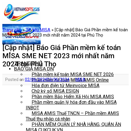
Skip
to
content
Trang chủ
»
Tài liệu MISA
»
[Cập nhật] Báo Giá Phần mềm kế toán
MISA SME NET 2023 mới nhất năm 2024 tại Phú Thọ
[Cập nhật] Báo Giá Phần mềm kế toán
MISA SME NET 2023 mới nhất năm
2024 tại Phú Thọ
TRANG CHỦ
BÁO GIÁ MISA DN
Phần mềm kế toán MISA SME NET 2026
Posted on
02/06/2024
02/06/2024
by
MISA
Phần mềm Kế toán MISA AMIS Online
Hóa đơn điện tử Meinvoice MISA
Chữ ký số MISA ESIGN
Phần mềm Bảo Hiểm Xã Hội MISA AMIS
Phần mềm quản lý hóa đơn đầu vào MISA
INBOT
MISA AMIS Thuế TNCN – Phần mềm AMIS
Thuế thu nhập cá nhân
PHẦN MỀM QUẢN LÝ NHÀ HÀNG, QUÁN ĂN
MISA CUKCUK.VN