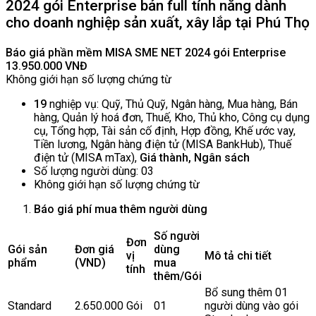
2024 gói Enterprise bản full tính năng dành
cho doanh nghiệp sản xuất, xây lắp tại Phú Thọ
Báo giá phần mềm MISA SME NET 2024 gói Enterprise
13.950.000 VNĐ
Không giới hạn số lượng chứng từ
19
nghiệp vụ: Quỹ, Thủ Quỹ, Ngân hàng, Mua hàng, Bán
hàng, Quản lý hoá đơn, Thuế, Kho, Thủ kho, Công cụ dụng
cụ, Tổng hợp, Tài sản cố định, Hợp đồng, Khế ước vay,
Tiền lương, Ngân hàng điện tử (MISA BankHub), Thuế
điện tử (MISA mTax),
Giá thành, Ngân sách
Số lượng người dùng: 03
Không giới hạn số lượng chứng từ
Báo giá phí mua thêm người dùng
Số người
Đơn
Gói sản
Đơn giá
dùng
vị
Mô tả chi tiết
phẩm
(VN
D
)
mua
tính
thêm/Gói
Bổ sung thêm 01
Standard
2.650.000
Gói
01
người dùng vào gói