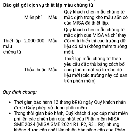
Báo giá gói dịch vụ thiết lập mẫu chứng từ
Quý khách chọn mẫu chứng từ
Miễn phí
Mẫu
mặc định trong kho mẫu sẵn có
của MISA đã thiết lập.
Quý khách chọn mẫu chứng từ
mặc định của MISA và chỉ thay
Thiết lập
2.000.000
Mẫu
đổi vị trí hiển thị các trường dữ
mẫu
liệu có sẵn (không thêm trường
chứng từ
mới).
Thiết lập mẫu chứng từ theo
yêu cầu đặc thù bằng cách bổ
Thỏa thuận
Mẫu
sung thêm một số trường dữ
liệu mới (các trường này có sẵn
trên phần mềm)
Quy định chung:
Thời gian bảo hành 12 tháng kể từ ngày Quý khách nhận
được Giấy phép sử dụng phần mềm.
Trong thời gian bảo hành, Quý khách được cập nhật miễn
phí lên các phiên bản cập nhật của Phần mềm MISA
SME 2024 (MISA SME 2024 R1, R2, R3… Rn), nhưng
không được cập nhật lên phiên bản nâng cấp của Phần