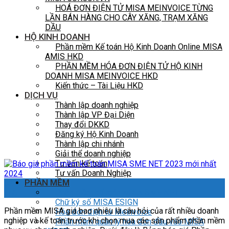
HOÁ ĐƠN ĐIỆN TỬ MISA MEINVOICE TỪNG
LẦN BÁN HÀNG CHO CÂY XĂNG, TRẠM XĂNG
DẦU
HỘ KINH DOANH
Phần mềm Kế toán Hộ Kinh Doanh Online MISA
AMIS HKD
PHẦN MỀM HÓA ĐƠN ĐIỆN TỬ HỘ KINH
DOANH MISA MEINVOICE HKD
Kiến thức – Tài Liệu HKD
DỊCH VỤ
Thành lập doanh nghiệp
Thành lập VP Đại Diện
Thay đổi DKKD
Đăng ký Hộ Kinh Doanh
Thành lập chi nhánh
Giải thể doanh nghiệp
Tư vấn kế toán
Tư vấn Doanh Nghiệp
PHẦN MỀM
02
Phần mềm kế toán MISA SME NET
Th6
Chữ ký số MISA ESIGN
Phần mềm MISA giá bao nhiêu là câu hỏi của rất nhiều doanh
Hóa đơn điện tử Meinvoice
nghiệp và kế toán trước khi chọn mua các sản phẩm phần mềm
Phần mềm quản lý hóa đơn đầu vào MISA