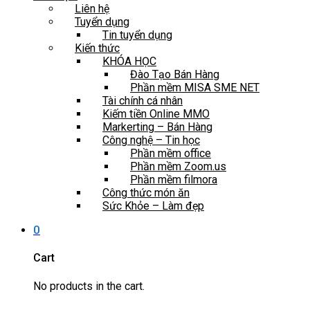
Liên hệ
Tuyển dụng
Tin tuyển dụng
Kiến thức
KHÓA HỌC
Đào Tạo Bán Hàng
Phần mềm MISA SME NET
Tài chính cá nhân
Kiếm tiền Online MMO
Markerting – Bán Hàng
Công nghệ – Tin học
Phần mềm office
Phần mềm Zoom.us
Phần mềm filmora
Công thức món ăn
Sức Khỏe – Làm đẹp
0
Cart
No products in the cart.