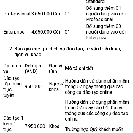
Standard
Bổ sung thêm 01
Professional
3.650.000
Gói
01
người dùng vào gói
Professional
Bổ sung thêm 03
Enterprise
4.650.000
Gói
01
người dùng vào gói
Enterprise
Báo giá các gói dịch vụ đào tạo, tư vấn triển khai,
dịch vụ khác
Gói dịch
Đơn giá
Đơn vị
Mô tả chi tiết
vụ
(VND)
tính
Đào tạo
Hướng dẫn sử dụng phần mềm
tập trung
Người/
950.000
trong 02 ngày thông qua các
trực
khóa
công cụ đào tạo online.
tuyến
Hướng dẫn sử dụng phần mềm
trong 02 ngày cho 01 đơn vị
thông qua các công cụ đào tạo
Đào tạo 1
online.
kèm 1
7.950.000
Khóa
trực
Trường hợp Quý khách muốn