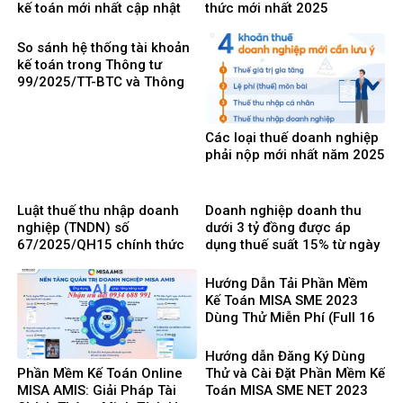
kế toán mới nhất cập nhật
thức mới nhất 2025
Thông tư 99 thay thế TT200
So sánh hệ thống tài khoản
kế toán trong Thông tư
99/2025/TT-BTC và Thông
tư 200/2014/TT-BTC
Các loại thuế doanh nghiệp
phải nộp mới nhất năm 2025
Luật thuế thu nhập doanh
Doanh nghiệp doanh thu
nghiệp (TNDN) số
dưới 3 tỷ đồng được áp
67/2025/QH15 chính thức
dụng thuế suất 15% từ ngày
có hiệu lực từ ngày
1/10/2025
01/10/2025 và 8 điểm mới
Hướng Dẫn Tải Phần Mềm
cần lưu ý
Kế Toán MISA SME 2023
Dùng Thử Miễn Phí (Full 16
Phân Hệ) mới nhất 2025
Hướng dẫn Đăng Ký Dùng
Phần Mềm Kế Toán Online
Thử và Cài Đặt Phần Mềm Kế
MISA AMIS: Giải Pháp Tài
Toán MISA SME NET 2023