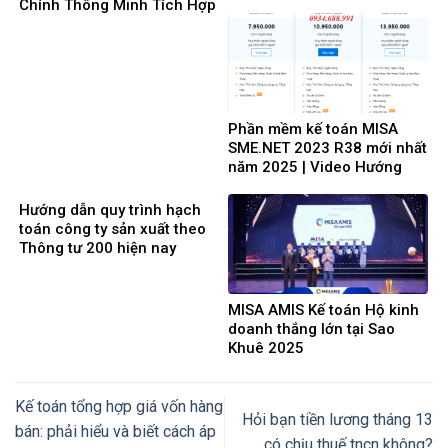
Chính Thông Minh Tích Hợp
mới nhất 2025
AI Cho Doanh Nghiệp 4.0
Phần mềm kế toán MISA
SME.NET 2023 R38 mới nhất
năm 2025 | Video Hướng
dẫn tải Download cài đặt
Hướng dẫn quy trình hạch
toán công ty sản xuất theo
Thông tư 200 hiện nay
MISA AMIS Kế toán Hộ kinh
doanh thắng lớn tại Sao
Khuê 2025
Kế toán tổng hợp giá vốn hàng
Hỏi bạn tiền lương tháng 13
bán: phải hiểu và biết cách áp
có chịu thuế tncn không?