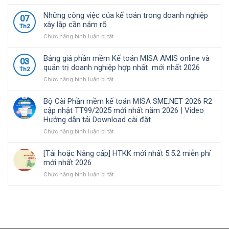
Nam
TT99/2025
về
Bộ
lựa
mới
chính
Cài
Những công việc của kế toán trong doanh nghiệp
07
chọ
nhất
sách
Phần
xây lắp cần nắm rõ
Th2
năm
thuế
mềm
ở
Chức năng bình luận bị tắt
2026
và
kế
Những
|
quản
toán
công
Video
lý
MISA
Bảng giá phần mềm Kế toán MISA AMIS online và
03
việc
Hướng
thuế
SME.NET
quản trị doanh nghiệp hợp nhất mới nhất 2026
Th2
của
dẫn
đối
2026
ở
Chức năng bình luận bị tắt
kế
tải
với
R3
Bảng
toán
Download
hộ
cập
giá
trong
cài
kinh
nhật
Bộ Cài Phần mềm kế toán MISA SME.NET 2026 R2
phần
doanh
đặt
doanh,
TT99/2025
cập nhật TT99/2025 mới nhất năm 2026 | Video
mềm
nghiệp
cá
mới
Hướng dẫn tải Download cài đặt
Kế
xây
nhân
nhất
toán
ở
Chức năng bình luận bị tắt
lắp
kinh
năm
MISA
Bộ
cần
doanh
2026
AMIS
Cài
nắm
|
[Tải hoặc Nâng cấp] HTKK mới nhất 5.5.2 miễn phí
online
Phần
rõ
Video
mới nhất 2026
và
mềm
Hướng
ở
Chức năng bình luận bị tắt
quản
kế
dẫn
[Tải
trị
toán
tải
hoặc
doanh
MISA
Download
Nâng
nghiệp
SME.NET
cài
cấp]
hợp
2026
đặt
HTKK
nhất
R2
mới
mới
cập