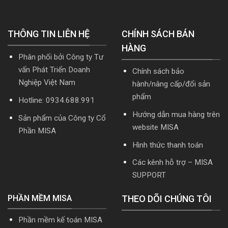
nhất
nhất
nhật
5.5.2
2026
TT99/2025
miễn
mới
THÔNG TIN LIÊN HỆ
phí
CHÍNH SÁCH BÁN
nhất
mới
năm
HÀNG
nhất
2026
Phân phối bởi Công ty Tư
2026
|
Video
vấn Phát Triển Doanh
Chính sách bảo
Hướng
Nghiệp Việt Nam
hành/nâng cấp/đổi sản
dẫn
tải
phẩm
Hotline: 0934.688.991
Download
cài
Hướng dẫn mua hàng trên
Sản phẩm của Công ty Cổ
đặt
website MISA
Phần MISA
Hình thức thanh toán
Các kênh hỗ trợ – MISA
SUPPORT
PHẦN MỀM MISA
THEO DÕI CHÚNG TÔI
Phần mềm kế toán MISA