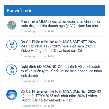
Bài viết mới
Phần mềm MISA là giải pháp quản lý tài chính – kế
toán được nhiều doanh nghiệp Việt Nam lựa chọ
ở
Chức năng bình luận bị tắt
Phần
mềm
Bộ Cài Phần mềm kế toán MISA SME.NET 2026
23
MISA
R4.1 cập nhật TT99/2025 mới nhất năm 2026 |
Th3
là
Video Hướng dẫn tải Download cài đặt
giải
pháp
ở
Chức năng bình luận bị tắt
quản
Bộ
lý
Cài
Nghị định 68/2026/NĐ-CP quy định về chính sách
06
tài
Phần
thuế và quản lý thuế đối với hộ kinh doanh, cá nhân
Th3
chính
mềm
kinh doanh
–
kế
kế
toán
ở
Chức năng bình luận bị tắt
toán
MISA
Nghị
được
SME.NET
định
Bộ Cài Phần mềm kế toán MISA SME.NET 2026 R3
nhiều
2026
68/2026/NĐ-
cập nhật TT99/2025 mới nhất năm 2026 | Video
doanh
R4.1
CP
Hướng dẫn tải Download cài đặt
nghiệp
cập
quy
Việt
nhật
định
ở
Chức năng bình luận bị tắt