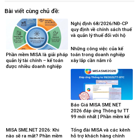
Bài viết cùng chủ đề:
Nghị định 68/2026/NĐ-CP
quy định về chính sách thuế
và quản lý thuế đối với hộ
kinh doanh, cá nhân kinh
doanh
Những công việc của kế
Phần mềm MISA là giải pháp
toán trong doanh nghiệp
quản lý tài chính – kế toán
xây lắp cần nắm rõ
được nhiều doanh nghiệp
Việt Nam lựa chọ
Báo Giá MISA SME NET
2026 đáp ứng Thông tư TT
99 mới nhất | Phần mềm kế
toán phổ biến dễ dùng
MISA SME.NET 2026: Khi
Tổng đài MISA và các kênh
nào sẽ ra mắt? Phần mềm
hỗ trợ khách hàng chính