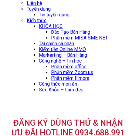
Liên hệ
Tuyển dụng
Tin tuyển dụng
Kiến thức
KHÓA HỌC
Đào Tạo Bán Hàng
Phần mềm MISA SME NET
Tài chính cá nhân
Kiếm tiền Online MMO
Markerting – Bán Hàng
Công nghệ – Tin học
Phần mềm office
Phần mềm Zoom.us
Phần mềm filmora
Công thức món ăn
Sức Khỏe – Làm đẹp
ĐĂNG KÝ DÙNG THỬ & NHẬN
ƯU ĐÃI HOTLINE 0934.688.991