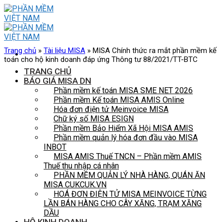
Skip
to
content
Trang chủ
»
Tài liệu MISA
»
MISA Chính thức ra mắt phần mềm kế
toán cho hộ kinh doanh đáp ứng Thông tư 88/2021/TT-BTC
TRANG CHỦ
BÁO GIÁ MISA DN
Phần mềm kế toán MISA SME NET 2026
Phần mềm Kế toán MISA AMIS Online
Hóa đơn điện tử Meinvoice MISA
Chữ ký số MISA ESIGN
Phần mềm Bảo Hiểm Xã Hội MISA AMIS
Phần mềm quản lý hóa đơn đầu vào MISA
INBOT
MISA AMIS Thuế TNCN – Phần mềm AMIS
Thuế thu nhập cá nhân
PHẦN MỀM QUẢN LÝ NHÀ HÀNG, QUÁN ĂN
MISA CUKCUK.VN
HOÁ ĐƠN ĐIỆN TỬ MISA MEINVOICE TỪNG
LẦN BÁN HÀNG CHO CÂY XĂNG, TRẠM XĂNG
DẦU