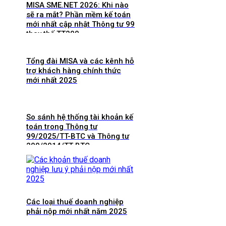
MISA SME.NET 2026: Khi nào
sẽ ra mắt? Phần mềm kế toán
mới nhất cập nhật Thông tư 99
thay thế TT200
Tổng đài MISA và các kênh hỗ
trợ khách hàng chính thức
mới nhất 2025
So sánh hệ thống tài khoản kế
toán trong Thông tư
99/2025/TT-BTC và Thông tư
200/2014/TT-BTC
Các loại thuế doanh nghiệp
phải nộp mới nhất năm 2025