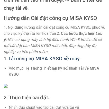
trên và dán vào trình duyệt -> Bấm Enter để
chạy tải về.
Hướng dẫn Cài đặt công cụ MISA KYSO
1. Nội dung
Hướng dẫn cài đặt công cụ MISA KYSO, phục vụ
cho việc ký điện tử lên hóa đơn.
2. Các bước thực hiện
Lưu
ý:
Nên sử dụng máy tính hệ điều hành Win 8 trở lên để có
thể cài đặt bản MISA KYSO mới nhất, đáp ứng đầy đủ
nghiệp vụ trên phần mềm.
1.
Tải công cụ MISA KYSO về máy
.
Vào mục
Hệ Thống
Thiết lập ký số
, nhấn
Tải về MISA
KYSO
.
2. Thực hiện cài đặt.
Nhấn đúp chuột vào tệp cài đặt vừa tải về.