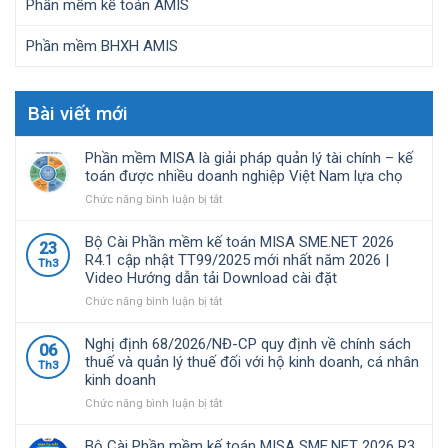
Phần mềm kế toán AMIS
Phần mềm BHXH AMIS
Bài viết mới
Phần mềm MISA là giải pháp quản lý tài chính – kế
toán được nhiều doanh nghiệp Việt Nam lựa chọ
ở
Chức năng bình luận bị tắt
Phần
mềm
Bộ Cài Phần mềm kế toán MISA SME.NET 2026
23
MISA
R4.1 cập nhật TT99/2025 mới nhất năm 2026 |
Th3
là
Video Hướng dẫn tải Download cài đặt
giải
pháp
ở
Chức năng bình luận bị tắt
quản
Bộ
lý
Cài
Nghị định 68/2026/NĐ-CP quy định về chính sách
06
tài
Phần
thuế và quản lý thuế đối với hộ kinh doanh, cá nhân
Th3
chính
mềm
kinh doanh
–
kế
kế
toán
ở
Chức năng bình luận bị tắt
toán
MISA
Nghị
được
SME.NET
định
Bộ Cài Phần mềm kế toán MISA SME.NET 2026 R3