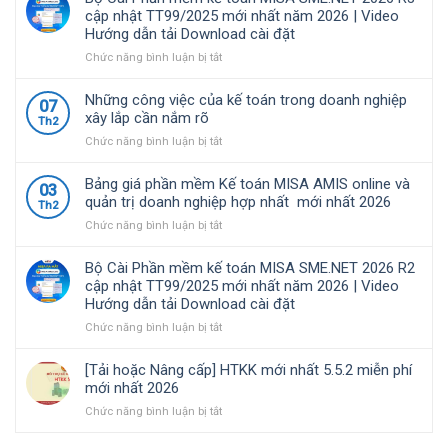
nhiều
2026
68/2026/NĐ-
cập nhật TT99/2025 mới nhất năm 2026 | Video
doanh
R4.1
CP
Hướng dẫn tải Download cài đặt
nghiệp
cập
quy
Việt
nhật
định
ở
Chức năng bình luận bị tắt
Nam
TT99/2025
về
Bộ
lựa
mới
chính
Cài
Những công việc của kế toán trong doanh nghiệp
07
chọ
nhất
sách
Phần
xây lắp cần nắm rõ
Th2
năm
thuế
mềm
ở
Chức năng bình luận bị tắt
2026
và
kế
Những
|
quản
toán
công
Video
lý
MISA
Bảng giá phần mềm Kế toán MISA AMIS online và
03
việc
Hướng
thuế
SME.NET
quản trị doanh nghiệp hợp nhất mới nhất 2026
Th2
của
dẫn
đối
2026
ở
Chức năng bình luận bị tắt
kế
tải
với
R3
Bảng
toán
Download
hộ
cập
giá
trong
cài
kinh
nhật
Bộ Cài Phần mềm kế toán MISA SME.NET 2026 R2
phần
doanh
đặt
doanh,
TT99/2025
cập nhật TT99/2025 mới nhất năm 2026 | Video
mềm
nghiệp
cá
mới
Hướng dẫn tải Download cài đặt
Kế
xây
nhân
nhất
toán
ở
Chức năng bình luận bị tắt
lắp
kinh
năm
MISA
Bộ
cần
doanh
2026
AMIS
Cài
nắm
|
[Tải hoặc Nâng cấp] HTKK mới nhất 5.5.2 miễn phí
online
Phần
rõ
Video
mới nhất 2026
và
mềm
Hướng
ở
Chức năng bình luận bị tắt
quản
kế
dẫn
[Tải
trị
toán
tải
hoặc
doanh
MISA
Download