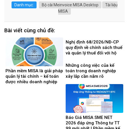
Danh mục:
Bộ cài Meinvoice MISA Desktop
Tài liệu
MISA
Bài viết cùng chủ đề:
Nghị định 68/2026/NĐ-CP
quy định về chính sách thuế
và quản lý thuế đối với hộ
kinh doanh, cá nhân kinh
doanh
Những công việc của kế
Phần mềm MISA là giải pháp
toán trong doanh nghiệp
quản lý tài chính – kế toán
xây lắp cần nắm rõ
được nhiều doanh nghiệp
Việt Nam lựa chọ
Báo Giá MISA SME NET
2026 đáp ứng Thông tư TT
99 mới nhất | Phần mềm kế