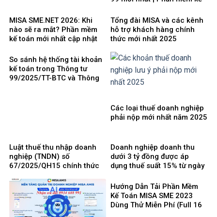
toán phổ biến dễ dùng
MISA SME.NET 2026: Khi
Tổng đài MISA và các kênh
nào sẽ ra mắt? Phần mềm
hỗ trợ khách hàng chính
kế toán mới nhất cập nhật
thức mới nhất 2025
Thông tư 99 thay thế TT200
So sánh hệ thống tài khoản
kế toán trong Thông tư
99/2025/TT-BTC và Thông
tư 200/2014/TT-BTC
Các loại thuế doanh nghiệp
phải nộp mới nhất năm 2025
Luật thuế thu nhập doanh
Doanh nghiệp doanh thu
nghiệp (TNDN) số
dưới 3 tỷ đồng được áp
67/2025/QH15 chính thức
dụng thuế suất 15% từ ngày
có hiệu lực từ ngày
1/10/2025
01/10/2025 và 8 điểm mới
Hướng Dẫn Tải Phần Mềm
cần lưu ý
Kế Toán MISA SME 2023
Dùng Thử Miễn Phí (Full 16
Phân Hệ) mới nhất 2025