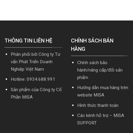
Nâng
nghiệp
SME.NET
cài
cấp]
hợp
2026
đặt
HTKK
nhất
R2
mới
mới
cập
nhất
nhất
nhật
5.5.2
2026
TT99/2025
miễn
mới
THÔNG TIN LIÊN HỆ
phí
CHÍNH SÁCH BÁN
nhất
mới
năm
HÀNG
nhất
2026
Phân phối bởi Công ty Tư
2026
|
Video
vấn Phát Triển Doanh
Chính sách bảo
Hướng
Nghiệp Việt Nam
hành/nâng cấp/đổi sản
dẫn
tải
phẩm
Hotline: 0934.688.991
Download
cài
Hướng dẫn mua hàng trên
Sản phẩm của Công ty Cổ
đặt
website MISA
Phần MISA
Hình thức thanh toán
Các kênh hỗ trợ – MISA
SUPPORT