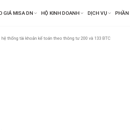
O GIÁ MISA DN
HỘ KINH DOANH
DỊCH VỤ
PHẦN
 hệ thống tài khoản kế toán theo thông tư 200 và 133 BTC