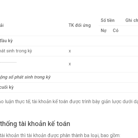
Số tiền
Ghi c
ải
TK đối ứng
Nợ
Có
đầu kỳ
át sinh trong kỳ
x
………………
x
ộng số phát sinh trong kỳ
cuối kỳ
ảo luận thực tế; tài khoản kế toán được trình bày giản lược dưới 
 thống tài khoản kế toán
tài khoản thì tài khoản được phân thành ba loại, bao gồm: