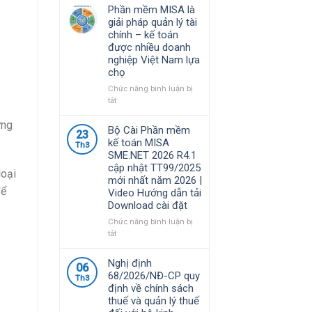
Phần mềm MISA là
giải pháp quản lý tài
chính – kế toán
được nhiều doanh
nghiệp Việt Nam lựa
chọ
Chức năng bình luận bị
ở
tắt
Phần
ừng
mềm
Bộ Cài Phần mềm
23
MISA
kế toán MISA
Th3
là
SME.NET 2026 R4.1
giải
cập nhật TT99/2025
pháp
loại
mới nhất năm 2026 |
quản
để
Video Hướng dẫn tải
lý
Download cài đặt
tài
chính
Chức năng bình luận bị
–
ở
tắt
kế
Bộ
toán
Cài
Nghị định
06
được
Phần
68/2026/NĐ-CP quy
nhiều
Th3
mềm
định về chính sách
doanh
kế
thuế và quản lý thuế
nghiệp
toán