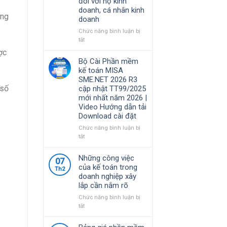
đối với hộ kinh
Việt
MISA
doanh, cá nhân kinh
Nam
SME.NET
ợng
doanh
lựa
2026
chọ
R4.1
Chức năng bình luận bị
cập
ở
tắt
nhật
Nghị
ợc
TT99/2025
định
Bộ Cài Phần mềm
mới
68/2026/NĐ-
kế toán MISA
nhất
CP
SME.NET 2026 R3
năm
quy
 số
cập nhật TT99/2025
2026
định
mới nhất năm 2026 |
|
về
Video Hướng dẫn tải
Video
chính
Download cài đặt
Hướng
sách
dẫn
thuế
Chức năng bình luận bị
tải
và
ở
tắt
Download
quản
Bộ
cài
lý
Cài
Những công việc
đặt
07
thuế
Phần
của kế toán trong
đối
Th2
mềm
doanh nghiệp xây
với
kế
lắp cần nắm rõ
hộ
toán
kinh
MISA
Chức năng bình luận bị
doanh,
SME.NET
ở
tắt
cá
2026
Những
nhân
R3
công