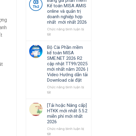
Bảng giá phần mềm
kinh
03
cập
việc
Kế toán MISA AMIS
doanh
Th2
nhật
của
online và quản trị
TT99/2025
kế
doanh nghiệp hợp
mới
toán
ượng
nhất mới nhất 2026
nhất
trong
oanh
năm
doanh
Chức năng bình luận bị
2026
nghiệp
ở
ất
tắt
|
xây
Bảng
Video
lắp
giá
Bộ Cài Phần mềm
Hướng
cần
phần
kế toán MISA
dẫn
nắm
mềm
SME.NET 2026 R2
tải
rõ
Kế
cập nhật TT99/2025
át
Download
toán
mới nhất năm 2026 |
cài
MISA
Video Hướng dẫn tải
đặt
AMIS
Download cài đặt
online
và
Chức năng bình luận bị
quản
ở
tắt
trị
Bộ
doanh
Cài
[Tải hoặc Nâng cấp]
nghiệp
Phần
HTKK mới nhất 5.5.2
hợp
mềm
miễn phí mới nhất
nhất
kế
2026
mới
toán
nhất
MISA
Chức năng bình luận bị
2026
SME.NET
ở
tắt