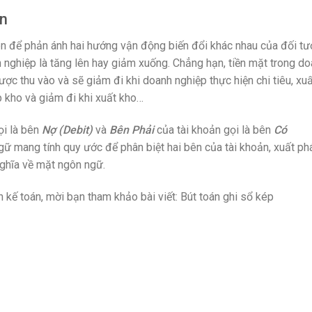
án
ên để phản ánh hai hướng vận động biến đổi khác nhau của đối t
h nghiệp là tăng lên hay giảm xuống. Chẳng hạn, tiền mặt trong d
ược thu vào và sẽ giảm đi khi doanh nghiệp thực hiện chi tiêu, xu
p kho và giảm đi khi xuất kho…
ọi là bên
Nợ (Debit)
và
Bên Phải
của tài khoản gọi là bên
Có
ngữ mang tính quy ước để phân biệt hai bên của tài khoản, xuất ph
nghĩa về mặt ngôn ngữ.
 kế toán, mời bạn tham khảo bài viết: Bút toán ghi sổ kép