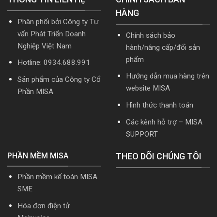
mới
cập
HÀNG
nhất
nhật
Phân phối bởi Công ty Tư
2026
TT99/2025
mới
vấn Phát Triển Doanh
Chính sách bảo
nhất
Nghiệp Việt Nam
hành/nâng cấp/đổi sản
năm
2026
phẩm
Hotline: 0934.688.991
|
Video
Hướng dẫn mua hàng trên
Sản phẩm của Công ty Cổ
Hướng
website MISA
dẫn
Phần MISA
tải
Hình thức thanh toán
Download
cài
Các kênh hỗ trợ – MISA
đặt
SUPPORT
PHẦN MỀM MISA
THEO DÕI CHÚNG TÔI
Phần mềm kế toán MISA
SME
Hóa đơn điện tử