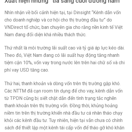
Xuất hiện những “tia sáng cuối đường hầm”
Nhìn nhận về bối cảnh hiện tại, tại Dinsight “Kênh dẫn vốn
cho doanh nghiệp và cơ hội cho thị trường đầu tư” do
VNDirect tổ chức, ban chuyên gia cho rằng nền kinh tế Việt
Nam đang đối diện khá nhiều thách thức.
Thứ nhất là môi trường lãi suất cao và tỷ giá áp lực kéo dài.
Theo đó, Việt Nam đang có lãi suất huy động tăng nhanh
tiệm cận 10%, vốn vay trong nước lên trên hai chữ số và chi
phí vay USD tăng cao.
Thứ hai, thanh khoản và dòng vốn trên thị trường gặp khó.
Các NTTM đã cạn room tín dụng để cho vay, kênh dẫn vốn
từ TPDN cũng bị siết chặt dẫn đến tình trạng tắc nghẽn
thanh khoản trên thị trường vốn. Đồng thời, khủng hoảng
niềm tin trên thị trường khiến nhà đầu tư cá nhân tháo chạy
khỏi các kênh đầu tư. Tuy nhiên, hiện tại vẫn chưa có chính
sách để thiết lập một kênh tái cấp vốn để tháo gỡ khó khăn