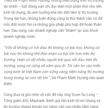
Theo bà Phạm Minh Hương, những biến động trên thị trường
tài chính – bất động sản chỉ đại diện một phần nhỏ cho nền
kinh tế chung, dù ảnh hưởng khá lớn đến tâm lý thị trường.
Trong dài hạn, những biến động cũng là thử thách cần có để
mỗi đất nước tìm ra những giải pháp phù hợp để hoàn thiện
hơn. Sau cùng, các doanh nghiệp cần “khám” lại sức khoẻ
doanh nghiệp mình.
“Vốn dĩ không có nỗi đau thì không có bài học, không có
bài học thì không thể đón nhận cơ hội lớn hơn trên thị
trường. Hiện có rất nhiều người trải qua nỗi đau trên thị
trường, song nó cũng sẽ sớm qua đi. Tôi vẫn tin vào triển
vọng kinh tế Việt Nam còn vững vàng, tiềm năng thị trường
trong tương lai còn rất lớn
”, bà Phạm Minh Hương nêu quan
điểm.
Cũng đưa ra góc nhìn về vấn đề này, ông Soon Su Long –
Tổng giám đốc Maybank đánh giá nền kinh tế nói chung và
thị trường chứng khoán nói riêng vẫn còn nhiều tiềm năng