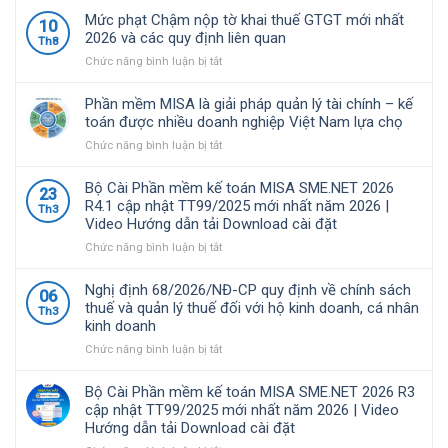
Mức phạt Chậm nộp tờ khai thuế GTGT mới nhất
10
2026 và các quy định liên quan
Th8
ở
Chức năng bình luận bị tắt
Mức
phạt
Phần mềm MISA là giải pháp quản lý tài chính – kế
Chậm
toán được nhiều doanh nghiệp Việt Nam lựa chọ
nộp
ở
Chức năng bình luận bị tắt
tờ
Phần
khai
mềm
thuế
Bộ Cài Phần mềm kế toán MISA SME.NET 2026
23
MISA
GTGT
R4.1 cập nhật TT99/2025 mới nhất năm 2026 |
Th3
là
mới
Video Hướng dẫn tải Download cài đặt
giải
nhất
pháp
ở
Chức năng bình luận bị tắt
2026
quản
Bộ
và
lý
Cài
các
Nghị định 68/2026/NĐ-CP quy định về chính sách
06
tài
Phần
quy
thuế và quản lý thuế đối với hộ kinh doanh, cá nhân
Th3
chính
mềm
định
kinh doanh
–
kế
liên
kế
toán
ở
Chức năng bình luận bị tắt
quan
toán
MISA
Nghị
được
SME.NET
định
Bộ Cài Phần mềm kế toán MISA SME.NET 2026 R3
nhiều
2026
68/2026/NĐ-
cập nhật TT99/2025 mới nhất năm 2026 | Video
doanh
R4.1
CP
Hướng dẫn tải Download cài đặt
nghiệp
cập
quy