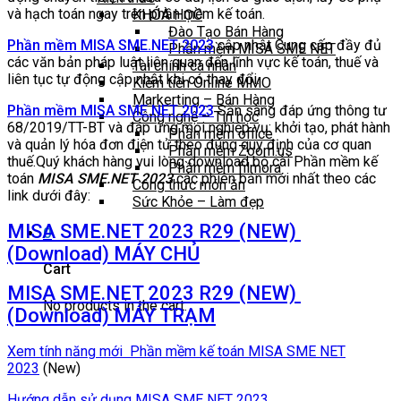
và hạch toán ngay trên phần mềm kế toán.
KHÓA HỌC
Đào Tạo Bán Hàng
Phần mềm MISA SME.NET 2023
cập nhật Cung cấp đầy đủ
Phần mềm MISA SME NET
các văn bản pháp luật liên quan đến lĩnh vực kế toán, thuế và
Tài chính cá nhân
liên tục tự động cập nhật khi có thay đổi.
Kiếm tiền Online MMO
Markerting – Bán Hàng
Phần mềm MISA SME.NET 2023
Sẵn sàng đáp ứng thông tư
Công nghệ – Tin học
68/2019/TT-BT và đáp ứng mọi nghiệp vụ: khởi tạo, phát hành
Phần mềm office
và quản lý hóa đơn điện tử theo đúng quy định của cơ quan
Phần mềm Zoom.us
thuế.Quý khách hàng vui lòng download bộ cài Phần mềm kế
Phần mềm filmora
toán
MISA SME.NET 2023
các phiên bản mới nhất theo các
Công thức món ăn
link dưới đây:
Sức Khỏe – Làm đẹp
MISA SME.NET 2023 R29 (NEW)
0
(Download) MÁY CHỦ
Cart
MISA SME.NET 2023 R29 (NEW)
No products in the cart.
(Download) MÁY TRẠM
Xem tính năng mới Phần mềm kế toán MISA SME NET
2023
(New)
Hướng dẫn sử dụng MISA SME NET 2023