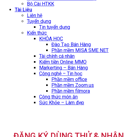
Bộ Cài HTKK
Tài Liệu
Liên hệ
Tuyển dụng
Tin tuyển dụng
Kiến thức
KHÓA HỌC
Đào Tạo Bán Hàng
Phần mềm MISA SME NET
Tài chính cá nhân
Kiếm tiền Online MMO
Markerting – Bán Hàng
Công nghệ – Tin học
Phần mềm office
Phần mềm Zoom.us
Phần mềm filmora
Công thức món ăn
Sức Khỏe – Làm đẹp
ĐĂNG KÝ DÙNG THỬ & NHẬN