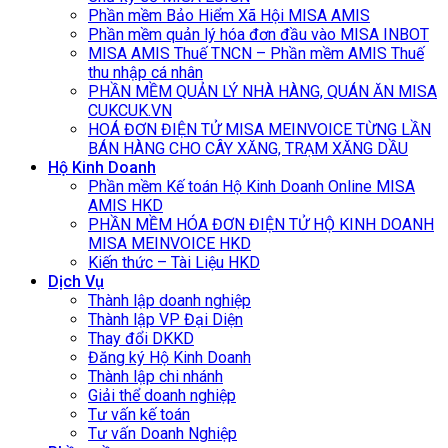
Phần mềm Bảo Hiểm Xã Hội MISA AMIS
Phần mềm quản lý hóa đơn đầu vào MISA INBOT
MISA AMIS Thuế TNCN – Phần mềm AMIS Thuế
thu nhập cá nhân
PHẦN MỀM QUẢN LÝ NHÀ HÀNG, QUÁN ĂN MISA
CUKCUK.VN
HOÁ ĐƠN ĐIỆN TỬ MISA MEINVOICE TỪNG LẦN
BÁN HÀNG CHO CÂY XĂNG, TRẠM XĂNG DẦU
Hộ Kinh Doanh
Phần mềm Kế toán Hộ Kinh Doanh Online MISA
AMIS HKD
PHẦN MỀM HÓA ĐƠN ĐIỆN TỬ HỘ KINH DOANH
MISA MEINVOICE HKD
Kiến thức – Tài Liệu HKD
Dịch Vụ
Thành lập doanh nghiệp
Thành lập VP Đại Diện
Thay đổi DKKD
Đăng ký Hộ Kinh Doanh
Thành lập chi nhánh
Giải thể doanh nghiệp
Tư vấn kế toán
Tư vấn Doanh Nghiệp