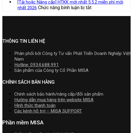
tải
Bộ
hộ
[Tải hoặc Nâng cấp] HTKK mới nhất 5.5.2 miễn phí mới
mới
xây
Kế
Download
Cài
kinh
ở
Chức năng bình luận bị tắt
nhất 2026
nhất
lắp
toán
cài
Phần
doanh,
[Tải
năm
cần
MISA
đặt
mềm
cá
hoặc
2026
nắm
AMIS
kế
nhân
Nâng
|
rõ
online
toán
kinh
cấp]
Video
và
MISA
doanh
HTKK
Hướng
quản
SME.NET
mới
THÔNG TIN LIÊN HỆ
dẫn
trị
2026
nhất
tải
doanh
R2
5.5.2
Download
Phân phối bởi Công ty Tư vấn Phát Triển Doanh Nghiệp Việt
nghiệp
cập
miễn
cài
Nam
hợp
nhật
phí
đặt
Hotline: 0934.688.991
nhất
TT99/202
mới
Sản phẩm của Công ty Cổ Phần MISA
mới
mới
nhất
nhất
nhất
2026
CHÍNH SÁCH BÁN HÀNG
2026
năm
2026
Chính sách bảo hành/nâng cấp/đổi sản phẩm
|
Hướng dẫn mua hàng trên website MISA
Video
Hình thức thanh toán
Hướng
Các kênh hỗ trợ – MISA SUPPORT
dẫn
tải
Phần mềm MISA
Download
cài