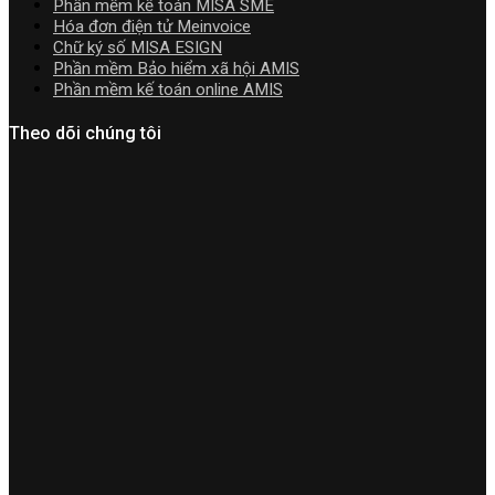
Phần mềm kế toán MISA SME
đặt
Hóa đơn điện tử Meinvoice
Chữ ký số MISA ESIGN
Phần mềm Bảo hiểm xã hội AMIS
Phần mềm kế toán online AMIS
Theo dõi chúng tôi