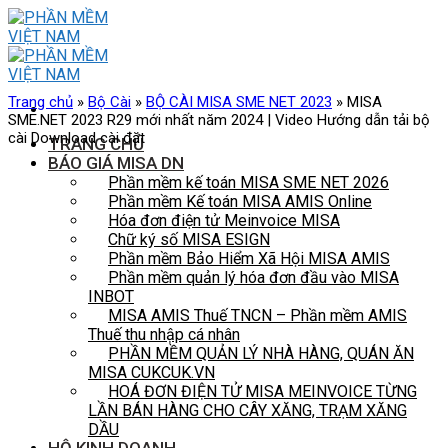
Skip
to
content
Trang chủ
»
Bộ Cài
»
BỘ CÀI MISA SME NET 2023
»
MISA
SME.NET 2023 R29 mới nhất năm 2024 | Video Hướng dẫn tải bộ
cài Download cài đặt
TRANG CHỦ
BÁO GIÁ MISA DN
Phần mềm kế toán MISA SME NET 2026
Phần mềm Kế toán MISA AMIS Online
Hóa đơn điện tử Meinvoice MISA
Chữ ký số MISA ESIGN
Phần mềm Bảo Hiểm Xã Hội MISA AMIS
Phần mềm quản lý hóa đơn đầu vào MISA
INBOT
MISA AMIS Thuế TNCN – Phần mềm AMIS
Thuế thu nhập cá nhân
PHẦN MỀM QUẢN LÝ NHÀ HÀNG, QUÁN ĂN
MISA CUKCUK.VN
HOÁ ĐƠN ĐIỆN TỬ MISA MEINVOICE TỪNG
LẦN BÁN HÀNG CHO CÂY XĂNG, TRẠM XĂNG
DẦU