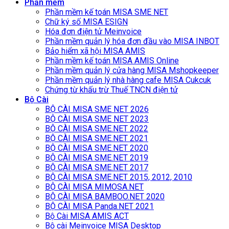
Phần mềm
Phần mềm kế toán MISA SME NET
Chữ ký số MISA ESIGN
Hóa đơn điện tử Meinvoice
Phần mềm quản lý hóa đơn đầu vào MISA INBOT
Bảo hiểm xã hội MISA AMIS
Phần mềm kế toán MISA AMIS Online
Phần mềm quản lý cửa hàng MISA Mshopkeeper
Phần mềm quản lý nhà hàng cafe MISA Cukcuk
Chứng từ khấu trừ Thuế TNCN điện tử
Bộ Cài
BỘ CÀI MISA SME NET 2026
BỘ CÀI MISA SME NET 2023
BỘ CÀI MISA SME.NET 2022
BỘ CÀI MISA SME.NET 2021
BỘ CÀI MISA SME.NET 2020
BỘ CÀI MISA SME.NET 2019
BỘ CÀI MISA SME.NET 2017
BỘ CÀI MISA SME.NET 2015, 2012, 2010
BỘ CÀI MISA MIMOSA.NET
BỘ CÀI MISA BAMBOO.NET 2020
BỘ CÀI MISA Panda.NET 2021
Bộ Cài MISA AMIS ACT
Bộ cài Meinvoice MISA Desktop