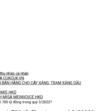
T
hu nhập cá nhân
A CUKCUK.VN
N BÁN HÀNG CHO CÂY XĂNG, TRẠM XĂNG DẦU
 AMIS HKD
H MISA MEINVOICE HKD
 1.700 tỷ đồng trong quý 3/2022?