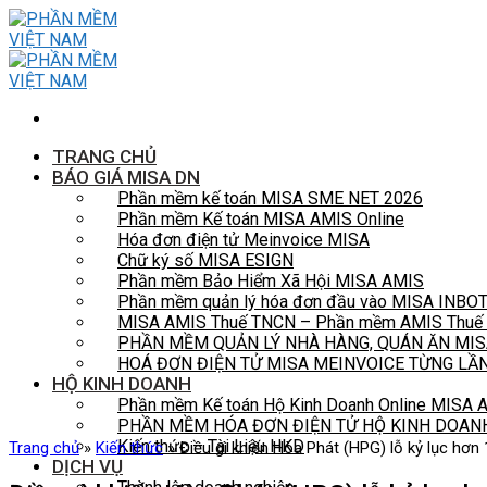
Skip
to
content
TRANG CHỦ
BÁO GIÁ MISA DN
Phần mềm kế toán MISA SME NET 2026
Phần mềm Kế toán MISA AMIS Online
Hóa đơn điện tử Meinvoice MISA
Chữ ký số MISA ESIGN
Phần mềm Bảo Hiểm Xã Hội MISA AMIS
Phần mềm quản lý hóa đơn đầu vào MISA INBO
MISA AMIS Thuế TNCN – Phần mềm AMIS Thuế t
PHẦN MỀM QUẢN LÝ NHÀ HÀNG, QUÁN ĂN MIS
HOÁ ĐƠN ĐIỆN TỬ MISA MEINVOICE TỪNG LẦ
HỘ KINH DOANH
Phần mềm Kế toán Hộ Kinh Doanh Online MISA
PHẦN MỀM HÓA ĐƠN ĐIỆN TỬ HỘ KINH DOAN
Kiến thức – Tài Liệu HKD
Trang chủ
»
Kiến thức
»
Điều gì khiến Hòa Phát (HPG) lỗ kỷ lục hơn
DỊCH VỤ