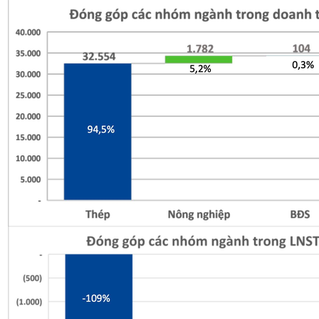
Công thức món ăn
Sức Khỏe – Làm đẹp
0
Cart
No products in the cart.