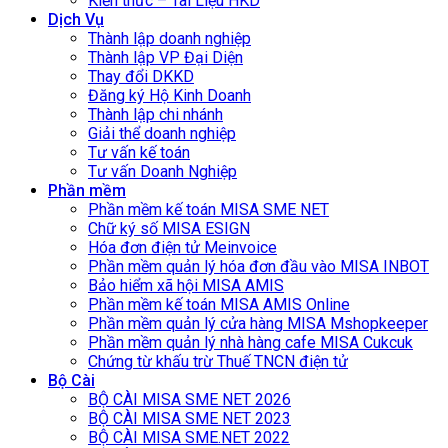
Kiến thức – Tài Liệu HKD
Dịch Vụ
Thành lập doanh nghiệp
Thành lập VP Đại Diện
Thay đổi DKKD
Đăng ký Hộ Kinh Doanh
Thành lập chi nhánh
Giải thể doanh nghiệp
Tư vấn kế toán
Tư vấn Doanh Nghiệp
Phần mềm
Phần mềm kế toán MISA SME NET
Chữ ký số MISA ESIGN
Hóa đơn điện tử Meinvoice
Phần mềm quản lý hóa đơn đầu vào MISA INBOT
Bảo hiểm xã hội MISA AMIS
Phần mềm kế toán MISA AMIS Online
Phần mềm quản lý cửa hàng MISA Mshopkeeper
Phần mềm quản lý nhà hàng cafe MISA Cukcuk
Chứng từ khấu trừ Thuế TNCN điện tử
Bộ Cài
BỘ CÀI MISA SME NET 2026
BỘ CÀI MISA SME NET 2023
BỘ CÀI MISA SME.NET 2022