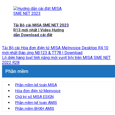
Tải Bộ cài MISA SME.NET 2023
R13 mới nhất | Video Hướng
dẫn Download cài đặt
Tải Bộ cài Hóa đơn điện tử MISA MeInvoice Desktop R4.10
mới nhất Đáp ứng NĐ123 & TT78 | Download
Lộ diện hàng loạt tính năng mới vượt trội trên MISA SME NET
2022 R28
Phần mềm
Phần mềm kế toán MISA
Hóa đơn điện tử Meinvoice
Chữ ký số MISA ESIGN
Phần mềm kế toán AMIS
Phần mềm BHXH AMIS