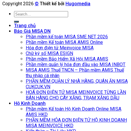
Copyright 2026
©
Thiết kế bởi
Hugomedia
Search
for:
Trang chủ
Báo Giá MISA DN
Phần mềm kế toán MISA SME NET 2026
Phần mềm Kế toán MISA AMIS Online
Hóa đơn điện tử Meinvoice MISA
Chữ ký số MISA ESIGN
Phần mềm Bảo Hiểm Xã Hội MISA AMIS
Phần mềm quản lý hóa đơn đầu vào MISA INBOT
MISA AMIS Thuế TNCN – Phần mềm AMIS Thuế
thu nhập cá nhân
PHẦN MỀM QUẢN LÝ NHÀ HÀNG, QUÁN ĂN MISA
CUKCUK.VN
HOÁ ĐƠN ĐIỆN TỬ MISA MEINVOICE TỪNG LẦN
BÁN HÀNG CHO CÂY XĂNG, TRẠM XĂNG DẦU
Hộ Kinh Doanh
Phần mềm Kế toán Hộ Kinh Doanh Online MISA
AMIS HKD
PHẦN MỀM HÓA ĐƠN ĐIỆN TỬ HỘ KINH DOANH
MISA MEINVOICE HKD