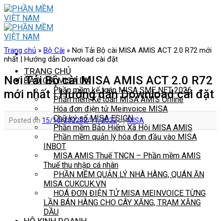
Skip
to
content
Trang chủ
»
Bộ Cài
»
Nơi Tải Bộ cài MISA AMIS ACT 2.0 R72 mới
nhất | Hướng dẫn Download cài đặt
TRANG CHỦ
Nơi Tải Bộ cài MISA AMIS ACT 2.0 R72
BÁO GIÁ MISA DN
Phần mềm kế toán MISA SME NET 2026
mới nhất | Hướng dẫn Download cài đặt
Phần mềm Kế toán MISA AMIS Online
Hóa đơn điện tử Meinvoice MISA
Chữ ký số MISA ESIGN
Posted on
15/10/2022
02/11/2022
by
MISA
Phần mềm Bảo Hiểm Xã Hội MISA AMIS
Phần mềm quản lý hóa đơn đầu vào MISA
INBOT
MISA AMIS Thuế TNCN – Phần mềm AMIS
Thuế thu nhập cá nhân
PHẦN MỀM QUẢN LÝ NHÀ HÀNG, QUÁN ĂN
MISA CUKCUK.VN
HOÁ ĐƠN ĐIỆN TỬ MISA MEINVOICE TỪNG
LẦN BÁN HÀNG CHO CÂY XĂNG, TRẠM XĂNG
DẦU