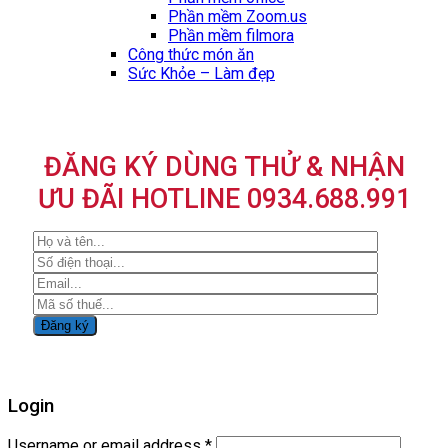
Phần mềm Zoom.us
Phần mềm filmora
Công thức món ăn
Sức Khỏe – Làm đẹp
ĐĂNG KÝ DÙNG THỬ & NHẬN
ƯU ĐÃI HOTLINE 0934.688.991
Login
Username or email address
*