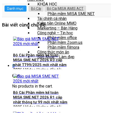
KHÓA HỌC
Danh mục:
Bộ Cài
Bộ Cài MISA AMIS ACT
Đào Tạo Bán Hàng
Phần mềm MISA SME NET
Tài chính cá nhân
Kiếm tiền Online MMO
Bài viết cùng chủ đề:
Markerting – Bán Hàng
Công nghệ – Tin học
Phần mềm office
Phần mềm Zoom.us
Phần mềm filmora
Công thức món ăn
Bộ Cài Phần mềm kế toán
Sức Khỏe – Làm đẹp
MISA SME.NET 2026 R3 cập
nhật TT99/2025 mới nhất năm
0
2026 | Video Hướng dẫn tải
Download cài đặt
Cart
No products in the cart.
Bộ Cài Phần mềm kế toán
MISA SME.NET 2026 R1 cập
nhật thông tư 99 mới nhất năm
2025 | Video Hướng dẫn tải
Download cài đặt