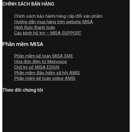
nhất
nhất
2026
CHÍNH SÁCH BÁN HÀNG
2026
năm
2026
Chính sách bảo hành/nâng cấp/đổi sản phẩm
|
Hướng dẫn mua hàng trên website MISA
Video
Hình thức thanh toán
Hướng
Các kênh hỗ trợ – MISA SUPPORT
dẫn
tải
Phần mềm MISA
Download
cài
Phần mềm kế toán MISA SME
đặt
Hóa đơn điện tử Meinvoice
Chữ ký số MISA ESIGN
Phần mềm Bảo hiểm xã hội AMIS
Phần mềm kế toán online AMIS
Theo dõi chúng tôi