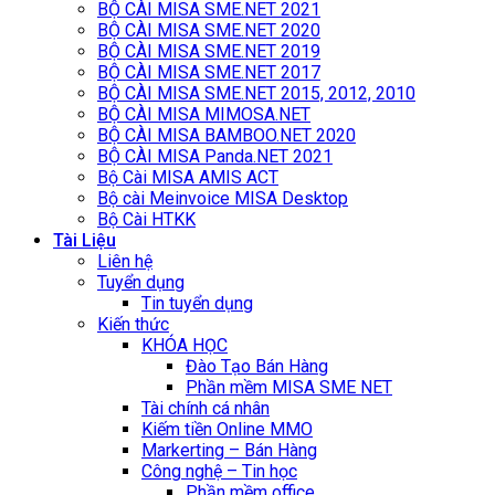
BỘ CÀI MISA SME.NET 2021
BỘ CÀI MISA SME.NET 2020
BỘ CÀI MISA SME.NET 2019
BỘ CÀI MISA SME.NET 2017
BỘ CÀI MISA SME.NET 2015, 2012, 2010
BỘ CÀI MISA MIMOSA.NET
BỘ CÀI MISA BAMBOO.NET 2020
BỘ CÀI MISA Panda.NET 2021
Bộ Cài MISA AMIS ACT
Bộ cài Meinvoice MISA Desktop
Bộ Cài HTKK
Tài Liệu
Liên hệ
Tuyển dụng
Tin tuyển dụng
Kiến thức
KHÓA HỌC
Đào Tạo Bán Hàng
Phần mềm MISA SME NET
Tài chính cá nhân
Kiếm tiền Online MMO
Markerting – Bán Hàng
Công nghệ – Tin học
Phần mềm office