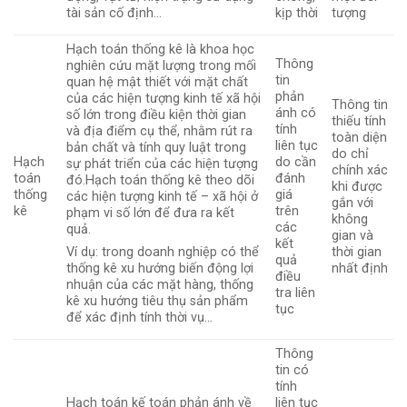
kịp thời
tượng
tài sản cố định…
Hạch toán thống kê là khoa học
Thông
nghiên cứu mặt lượng trong mối
tin
quan hệ mật thiết với mặt chất
phản
của các hiện tượng kinh tế xã hội
Thông tin
ánh có
số lớn trong điều kiện thời gian
thiếu tính
tính
và địa điểm cụ thể, nhằm rút ra
toàn diện
liên tục
bản chất và tính quy luật trong
do chỉ
Hạch
do cần
sự phát triển của các hiện tượng
chính xác
toán
đánh
đó.Hạch toán thống kê theo dõi
khi được
thống
giá
các hiện tượng kinh tế – xã hội ở
gắn với
kê
trên
phạm vi số lớn để đưa ra kết
không
các
quả.
gian và
kết
thời gian
Ví dụ: trong doanh nghiệp có thể
quả
nhất định
thống kê xu hướng biến động lợi
điều
nhuận của các mặt hàng, thống
tra liên
kê xu hướng tiêu thụ sản phẩm
tục
để xác định tính thời vụ…
Thông
tin có
tính
Hạch toán kế toán phản ánh về
liên tục