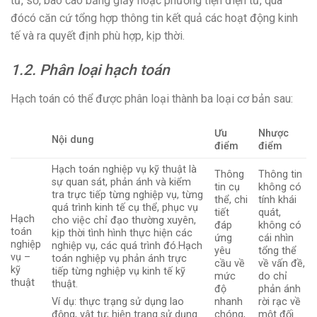
từ, sổ, báo cáo bằng giấy hoặc phương tiện điện tử, qua
đócó căn cứ tổng hợp thông tin kết quả các hoạt động kinh
tế và ra quyết định phù hợp, kịp thời.
1.2. Phân loại hạch toán
Hạch toán có thể được phân loại thành ba loại cơ bản sau:
Ưu
Nhược
Nội dung
điểm
điểm
Hạch toán nghiệp vụ kỹ thuật là
Thông
Thông tin
sự quan sát, phản ánh và kiểm
tin cụ
không có
tra trực tiếp từng nghiệp vụ, từng
thể, chi
tính khái
quá trình kinh tế cụ thể, phục vụ
tiết
quát,
Hạch
cho việc chỉ đạo thường xuyên,
đáp
không có
toán
kịp thời tình hình thực hiện các
ứng
cái nhìn
nghiệp
nghiệp vụ, các quá trình đó.Hạch
yêu
tổng thể
vụ –
toán nghiệp vụ phản ánh trực
cầu về
về vấn đề,
kỹ
tiếp từng nghiệp vụ kinh tế kỹ
mức
do chỉ
thuật
thuật.
độ
phản ánh
nhanh
rời rạc về
Ví dụ: thực trạng sử dụng lao
chóng,
một đối
động, vật tư; hiện trạng sử dụng