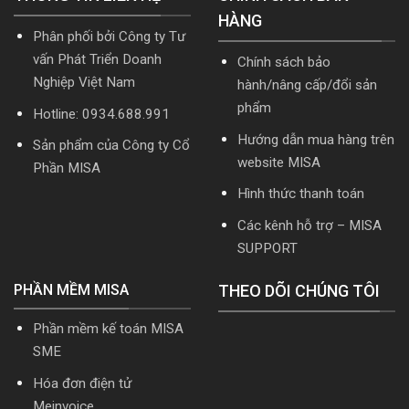
mới
năm
HÀNG
nhất
2026
Phân phối bởi Công ty Tư
2026
|
Video
vấn Phát Triển Doanh
Chính sách bảo
Hướng
Nghiệp Việt Nam
hành/nâng cấp/đổi sản
dẫn
tải
phẩm
Hotline: 0934.688.991
Download
cài
Hướng dẫn mua hàng trên
Sản phẩm của Công ty Cổ
đặt
website MISA
Phần MISA
Hình thức thanh toán
Các kênh hỗ trợ – MISA
SUPPORT
PHẦN MỀM MISA
THEO DÕI CHÚNG TÔI
Phần mềm kế toán MISA
SME
Hóa đơn điện tử
Meinvoice