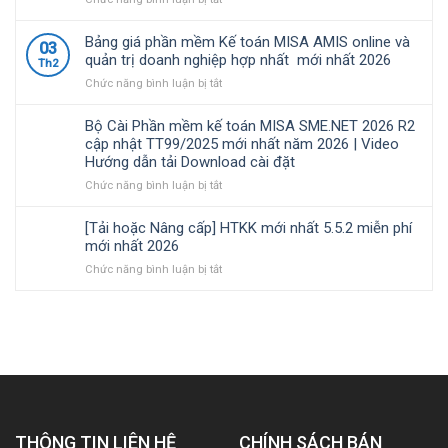
Những
|
quản
toán
công
Video
lý
MISA
Bảng giá phần mềm Kế toán MISA AMIS online và
03
việc
Hướng
thuế
SME.NET
quản trị doanh nghiệp hợp nhất mới nhất 2026
Th2
của
dẫn
đối
2026
ở
Chức năng bình luận bị tắt
kế
tải
với
R3
Bảng
toán
Download
hộ
cập
giá
trong
cài
kinh
nhật
Bộ Cài Phần mềm kế toán MISA SME.NET 2026 R2
phần
doanh
đặt
doanh,
TT99/2025
cập nhật TT99/2025 mới nhất năm 2026 | Video
mềm
nghiệp
cá
mới
Hướng dẫn tải Download cài đặt
Kế
xây
nhân
nhất
toán
ở
Chức năng bình luận bị tắt
lắp
kinh
năm
MISA
Bộ
cần
doanh
2026
AMIS
Cài
nắm
|
[Tải hoặc Nâng cấp] HTKK mới nhất 5.5.2 miễn phí
online
Phần
rõ
Video
mới nhất 2026
và
mềm
Hướng
ở
Chức năng bình luận bị tắt
quản
kế
dẫn
[Tải
trị
toán
tải
hoặc
doanh
MISA
Download
Nâng
nghiệp
SME.NET
cài
cấp]
hợp
2026
đặt
HTKK
nhất
R2
mới
mới
cập
nhất
nhất
nhật
5.5.2
2026
TT99/2025
miễn
mới
THÔNG TIN LIÊN HỆ
phí
CHÍNH SÁCH BÁN
nhất