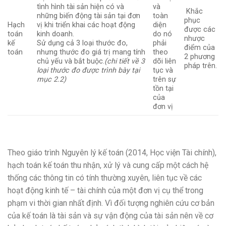
tình hình tài sản hiện có và
và
Khắc
những biến động tài sản tại đơn
toàn
phục
Hạch
vị khi triển khai các hoạt động
diện
được các
toán
kinh doanh.
do nó
nhược
kế
Sử dụng cả 3 loại thước đo,
phải
điểm của
toán
nhưng thước đo giá trị mang tính
theo
2 phương
chủ yếu và bắt buộc.
(chi tiết về 3
dõi liên
pháp trên.
loại thước đo được trình bày tại
tục và
mục 2.2)
trên sự
tồn tại
của
đơn vị
Theo giáo trình Nguyên lý kế toán (2014, Học viện Tài chính),
hạch toán kế toán thu nhận, xử lý và cung cấp một cách hệ
thống các thông tin có tính thường xuyên, liên tục về các
hoạt động kinh tế – tài chính của một đơn vị cụ thể trong
phạm vi thời gian nhất định. Vì đối tượng nghiên cứu cơ bản
của kế toán là tài sản và sự vận động của tài sản nên về cơ