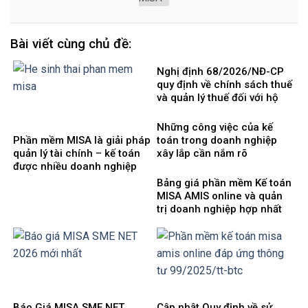
Bài viết cùng chủ đề:
Nghị định 68/2026/NĐ-CP
quy định về chính sách thuế
và quản lý thuế đối với hộ
kinh doanh, cá nhân kinh
doanh
Những công việc của kế
Phần mềm MISA là giải pháp
toán trong doanh nghiệp
quản lý tài chính – kế toán
xây lắp cần nắm rõ
được nhiều doanh nghiệp
Việt Nam lựa chọ
Bảng giá phần mềm Kế toán
MISA AMIS online và quản
trị doanh nghiệp hợp nhất
mới nhất 2026
Báo Giá MISA SME NET
Cập nhật Quy định về sử