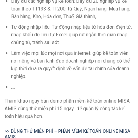
Đầy đủ các nghiệp vụ kế toán: Đầy đủ 20 nghiệp vụ kế
toán theo TT133 & TT200, từ Quỹ, Ngân hàng, Mua hàng,
Bán hàng, Kho, Hóa đơn, Thuế, Giá thành,…
Tự động nhập liệu: Tự động nhập liệu từ hóa đơn điện tử,
nhập khẩu dữ liệu từ Excel giúp rút ngắn thời gian nhập
chứng từ, tránh sai sót.
Làm việc mọi lúc mọi nơi qua internet: giúp kế toán viên
nói riêng và ban lãnh đạo doanh nghiệp nói chung có thể
kịp thời đưa ra quyết định về vấn đề tài chính của doanh
nghiệp.
….
Tham khảo ngay bản demo phần mềm kế toán online MISA
AMIS dùng thử miễn phí 15 ngày để quản lý công tác kế
toán hiệu quả hơn.
>> DÙNG THỬ MIỄN PHÍ – PHẦN MỀM KẾ TOÁN ONLINE MISA
AMIS