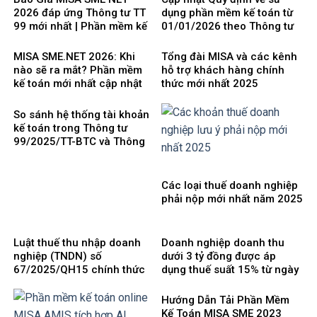
2026 đáp ứng Thông tư TT
dụng phần mềm kế toán từ
99 mới nhất | Phần mềm kế
01/01/2026 theo Thông tư
toán phổ biến dễ dùng
99/2025/TT-BTC mới nhất
MISA SME.NET 2026: Khi
Tổng đài MISA và các kênh
nào sẽ ra mắt? Phần mềm
hỗ trợ khách hàng chính
kế toán mới nhất cập nhật
thức mới nhất 2025
Thông tư 99 thay thế TT200
So sánh hệ thống tài khoản
kế toán trong Thông tư
99/2025/TT-BTC và Thông
tư 200/2014/TT-BTC
Các loại thuế doanh nghiệp
phải nộp mới nhất năm 2025
Luật thuế thu nhập doanh
Doanh nghiệp doanh thu
nghiệp (TNDN) số
dưới 3 tỷ đồng được áp
67/2025/QH15 chính thức
dụng thuế suất 15% từ ngày
có hiệu lực từ ngày
1/10/2025
01/10/2025 và 8 điểm mới
Hướng Dẫn Tải Phần Mềm
cần lưu ý
Kế Toán MISA SME 2023