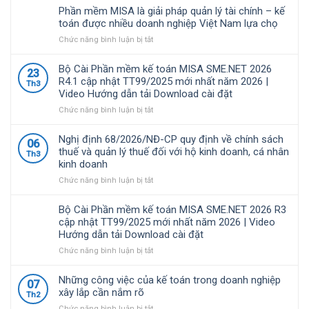
Phần mềm MISA là giải pháp quản lý tài chính – kế
toán được nhiều doanh nghiệp Việt Nam lựa chọ
ở
Chức năng bình luận bị tắt
Phần
mềm
Bộ Cài Phần mềm kế toán MISA SME.NET 2026
23
MISA
R4.1 cập nhật TT99/2025 mới nhất năm 2026 |
Th3
là
Video Hướng dẫn tải Download cài đặt
giải
pháp
ở
Chức năng bình luận bị tắt
quản
Bộ
lý
Cài
Nghị định 68/2026/NĐ-CP quy định về chính sách
06
tài
Phần
thuế và quản lý thuế đối với hộ kinh doanh, cá nhân
Th3
chính
mềm
kinh doanh
–
kế
kế
toán
ở
Chức năng bình luận bị tắt
toán
MISA
Nghị
được
SME.NET
định
Bộ Cài Phần mềm kế toán MISA SME.NET 2026 R3
nhiều
2026
68/2026/NĐ-
cập nhật TT99/2025 mới nhất năm 2026 | Video
doanh
R4.1
CP
Hướng dẫn tải Download cài đặt
nghiệp
cập
quy
Việt
nhật
định
ở
Chức năng bình luận bị tắt
Nam
TT99/2025
về
Bộ
lựa
mới
chính
Cài
Những công việc của kế toán trong doanh nghiệp
07
chọ
nhất
sách
Phần
xây lắp cần nắm rõ
Th2
năm
thuế
mềm
ở
Chức năng bình luận bị tắt
2026
và
kế