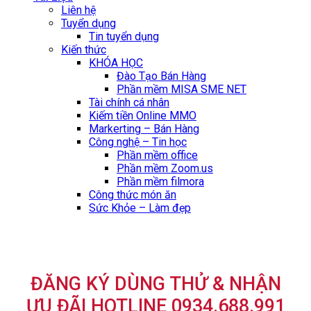
Liên hệ
Tuyển dụng
Tin tuyển dụng
Kiến thức
KHÓA HỌC
Đào Tạo Bán Hàng
Phần mềm MISA SME NET
Tài chính cá nhân
Kiếm tiền Online MMO
Markerting – Bán Hàng
Công nghệ – Tin học
Phần mềm office
Phần mềm Zoom.us
Phần mềm filmora
Công thức món ăn
Sức Khỏe – Làm đẹp
ĐĂNG KÝ DÙNG THỬ & NHẬN
ƯU ĐÃI HOTLINE 0934.688.991