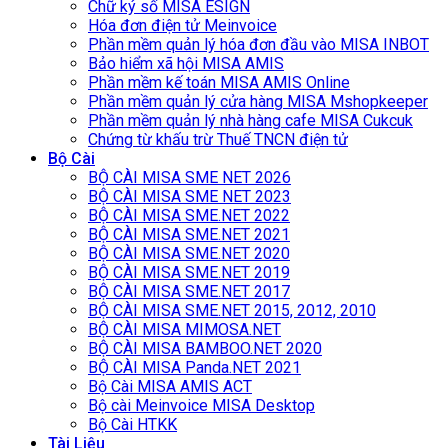
Chữ ký số MISA ESIGN
Hóa đơn điện tử Meinvoice
Phần mềm quản lý hóa đơn đầu vào MISA INBOT
Bảo hiểm xã hội MISA AMIS
Phần mềm kế toán MISA AMIS Online
Phần mềm quản lý cửa hàng MISA Mshopkeeper
Phần mềm quản lý nhà hàng cafe MISA Cukcuk
Chứng từ khấu trừ Thuế TNCN điện tử
Bộ Cài
BỘ CÀI MISA SME NET 2026
BỘ CÀI MISA SME NET 2023
BỘ CÀI MISA SME.NET 2022
BỘ CÀI MISA SME.NET 2021
BỘ CÀI MISA SME.NET 2020
BỘ CÀI MISA SME.NET 2019
BỘ CÀI MISA SME.NET 2017
BỘ CÀI MISA SME.NET 2015, 2012, 2010
BỘ CÀI MISA MIMOSA.NET
BỘ CÀI MISA BAMBOO.NET 2020
BỘ CÀI MISA Panda.NET 2021
Bộ Cài MISA AMIS ACT
Bộ cài Meinvoice MISA Desktop
Bộ Cài HTKK
Tài Liệu