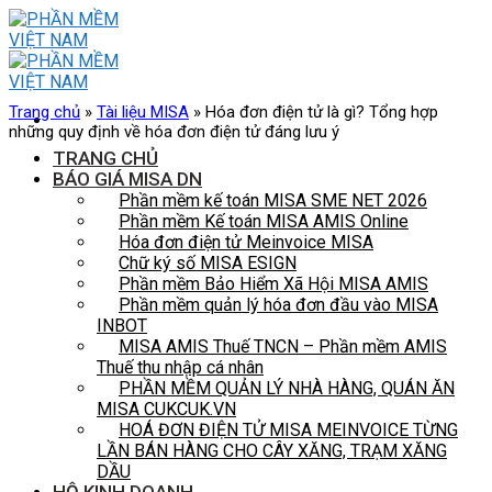
Skip
to
content
Trang chủ
»
Tài liệu MISA
»
Hóa đơn điện tử là gì? Tổng hợp
những quy định về hóa đơn điện tử đáng lưu ý
TRANG CHỦ
BÁO GIÁ MISA DN
Phần mềm kế toán MISA SME NET 2026
Phần mềm Kế toán MISA AMIS Online
Hóa đơn điện tử Meinvoice MISA
Chữ ký số MISA ESIGN
Phần mềm Bảo Hiểm Xã Hội MISA AMIS
Phần mềm quản lý hóa đơn đầu vào MISA
INBOT
MISA AMIS Thuế TNCN – Phần mềm AMIS
Thuế thu nhập cá nhân
PHẦN MỀM QUẢN LÝ NHÀ HÀNG, QUÁN ĂN
MISA CUKCUK.VN
HOÁ ĐƠN ĐIỆN TỬ MISA MEINVOICE TỪNG
LẦN BÁN HÀNG CHO CÂY XĂNG, TRẠM XĂNG
DẦU