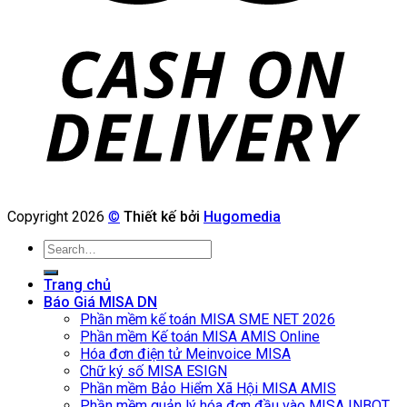
Copyright 2026
©
Thiết kế bởi
Hugomedia
Search
for:
Trang chủ
Báo Giá MISA DN
Phần mềm kế toán MISA SME NET 2026
Phần mềm Kế toán MISA AMIS Online
Hóa đơn điện tử Meinvoice MISA
Chữ ký số MISA ESIGN
Phần mềm Bảo Hiểm Xã Hội MISA AMIS
Phần mềm quản lý hóa đơn đầu vào MISA INBOT