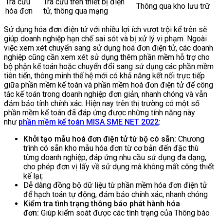
Tra cứu
Tra cứu trên thiết bị điện
Thông qua kho lưu trữ
hóa đơn
tử, thông qua mạng
Sử dụng hóa đơn điện tử với nhiều lợi ích vượt trội kể trên sẽ
giúp doanh nghiệp hạn chế sai sót và bị xử lý vi phạm. Ngoài
việc xem xét chuyển sang sử dụng hoá đơn điện tử, các doanh
nghiệp cũng cần xem xét sử dụng thêm phần mềm hỗ trợ cho
bộ phận kế toán hoặc chuyển đổi sang sử dụng các phần mềm
tiên tiến, thông minh thế hệ mới có khả năng kết nối trực tiếp
giữa phần mềm kế toán và phần mềm hoá đơn điện tử để công
tác kế toán trong doanh nghiệp đơn giản, nhanh chóng và vẫn
đảm bảo tính chính xác. Hiện nay trên thị trường có một số
phần mềm kế toán đã đáp ứng được những tính năng này
như
phần mềm kế toán MISA SME NET 2022
:
Khởi tạo mẫu hoá đơn điện tử từ bộ có sẵn:
Chương
trình có sẵn kho mẫu hóa đơn từ cơ bản đến đặc thù
từng doanh nghiệp, đáp ứng nhu cầu sử dụng đa dạng,
cho phép đơn vị lấy về sử dụng mà không mất công thiết
kế lại;
Dễ dàng đồng bộ dữ liệu từ phần mềm hóa đơn điện tử
để hạch toán tự động, đảm bảo chính xác, nhanh chóng
Kiểm tra tình trạng thông báo phát hành hóa
đơn:
Giúp kiểm soát được các tình trạng của Thông báo