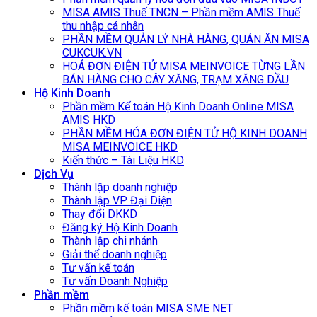
MISA AMIS Thuế TNCN – Phần mềm AMIS Thuế
thu nhập cá nhân
PHẦN MỀM QUẢN LÝ NHÀ HÀNG, QUÁN ĂN MISA
CUKCUK.VN
HOÁ ĐƠN ĐIỆN TỬ MISA MEINVOICE TỪNG LẦN
BÁN HÀNG CHO CÂY XĂNG, TRẠM XĂNG DẦU
Hộ Kinh Doanh
Phần mềm Kế toán Hộ Kinh Doanh Online MISA
AMIS HKD
PHẦN MỀM HÓA ĐƠN ĐIỆN TỬ HỘ KINH DOANH
MISA MEINVOICE HKD
Kiến thức – Tài Liệu HKD
Dịch Vụ
Thành lập doanh nghiệp
Thành lập VP Đại Diện
Thay đổi DKKD
Đăng ký Hộ Kinh Doanh
Thành lập chi nhánh
Giải thể doanh nghiệp
Tư vấn kế toán
Tư vấn Doanh Nghiệp
Phần mềm
Phần mềm kế toán MISA SME NET