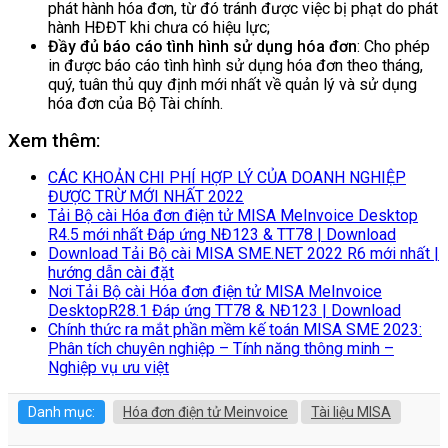
phát hành hóa đơn, từ đó tránh được việc bị phạt do phát
hành HĐĐT khi chưa có hiệu lực;
Đầy đủ báo cáo tình hình sử dụng hóa đơn
: Cho phép
in được báo cáo tình hình sử dụng hóa đơn theo tháng,
quý, tuân thủ quy định mới nhất về quản lý và sử dụng
hóa đơn của Bộ Tài chính.
Xem thêm:
CÁC KHOẢN CHI PHÍ HỢP LÝ CỦA DOANH NGHIỆP
ĐƯỢC TRỪ MỚI NHẤT 2022
Tải Bộ cài Hóa đơn điện tử MISA MeInvoice Desktop
R4.5 mới nhất Đáp ứng NĐ123 & TT78 | Download
Download Tải Bộ cài MISA SME.NET 2022 R6 mới nhất |
hướng dẫn cài đặt
Nơi Tải Bộ cài Hóa đơn điện tử MISA MeInvoice
DesktopR28.1 Đáp ứng TT78 & NĐ123 | Download
Chính thức ra mắt phần mềm kế toán MISA SME 2023:
Phân tích chuyên nghiệp – Tính năng thông minh –
Nghiệp vụ ưu việt
Danh mục:
Hóa đơn điện tử Meinvoice
Tài liệu MISA