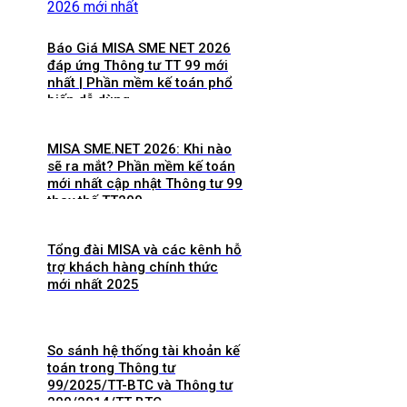
Báo Giá MISA SME NET 2026
đáp ứng Thông tư TT 99 mới
nhất | Phần mềm kế toán phổ
biến dễ dùng
MISA SME.NET 2026: Khi nào
sẽ ra mắt? Phần mềm kế toán
mới nhất cập nhật Thông tư 99
thay thế TT200
Tổng đài MISA và các kênh hỗ
trợ khách hàng chính thức
mới nhất 2025
So sánh hệ thống tài khoản kế
toán trong Thông tư
99/2025/TT-BTC và Thông tư
200/2014/TT-BTC