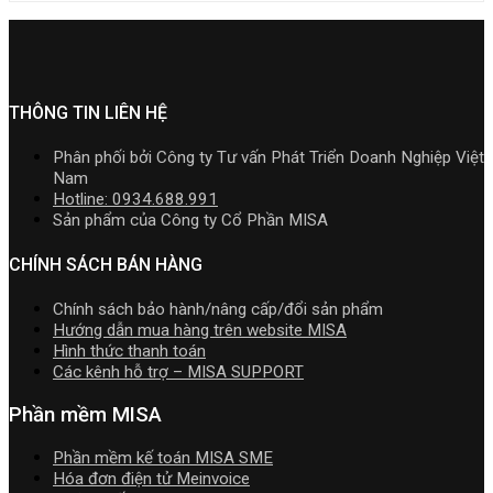
cài
Phần
doanh,
[Tải
năm
cần
MISA
đặt
mềm
cá
hoặc
2026
nắm
AMIS
kế
nhân
Nâng
|
rõ
online
toán
kinh
cấp]
Video
và
MISA
doanh
HTKK
Hướng
quản
SME.NET
mới
THÔNG TIN LIÊN HỆ
dẫn
trị
2026
nhất
tải
doanh
R2
5.5.2
Download
Phân phối bởi Công ty Tư vấn Phát Triển Doanh Nghiệp Việt
nghiệp
cập
miễn
cài
Nam
hợp
nhật
phí
đặt
Hotline: 0934.688.991
nhất
TT99/202
mới
Sản phẩm của Công ty Cổ Phần MISA
mới
mới
nhất
nhất
nhất
2026
CHÍNH SÁCH BÁN HÀNG
2026
năm
2026
Chính sách bảo hành/nâng cấp/đổi sản phẩm
|
Hướng dẫn mua hàng trên website MISA
Video
Hình thức thanh toán
Hướng
Các kênh hỗ trợ – MISA SUPPORT
dẫn
tải
Phần mềm MISA
Download
cài
Phần mềm kế toán MISA SME
đặt
Hóa đơn điện tử Meinvoice