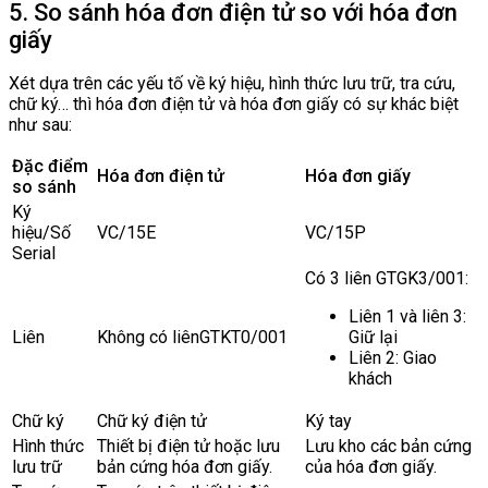
5. So sánh hóa đơn điện tử so với hóa đơn
giấy
Xét dựa trên các yếu tố về ký hiệu, hình thức lưu trữ, tra cứu,
chữ ký… thì hóa đơn điện tử và hóa đơn giấy có sự khác biệt
như sau:
Đặc điểm
Hóa đơn điện tử
Hóa đơn giấy
so sánh
Ký
hiệu/Số
VC/15E
VC/15P
Serial
Có 3 liên GTGK3/001:
Liên 1 và liên 3:
Liên
Không có liênGTKT0/001
Giữ lại
Liên 2: Giao
khách
Chữ ký
Chữ ký điện tử
Ký tay
Hình thức
Thiết bị điện tử hoặc lưu
Lưu kho các bản cứng
lưu trữ
bản cứng hóa đơn giấy.
của hóa đơn giấy.