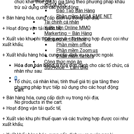
chức khai thuế giá trị gia tăng theo phương pháp khấu
KHÓA HỌC
trừ sử dụng cho các hoạt động:
Đào Tạo Bán Hàng
Phần mềm MISA SME NET
+ Bán hàng hóa, cung cấp dịch vụ trong nội địa;
Tài chính cá nhân
Kiếm tiền Online MMO
+ Hoạt động vận tải quốc tế;
Markerting – Bán Hàng
+ Xuất vào khu phi thuế quan và các trường hợp được coi như
Công nghệ – Tin học
xuất khẩu;
Phần mềm office
Phần mềm Zoom.us
+ Xuất khẩu hàng hóa, cung cấp dịch vụ ra nước ngoài.
Phần mềm filmora
Công thức món ăn
Hóa đơn bán hàng
là hóa đơn dành cho các tổ chức, cá
Sức Khỏe – Làm đẹp
nhân như sau:
0
Tổ chức, cá nhân khai, tính thuế giá trị gia tăng theo
phương pháp trực tiếp sử dụng cho các hoạt động:
Cart
+ Bán hàng hóa, cung cấp dịch vụ trong nội địa;
No products in the cart.
+ Hoạt động vận tải quốc tế;
+ Xuất vào khu phi thuế quan và các trường hợp được coi như
xuất khẩu;