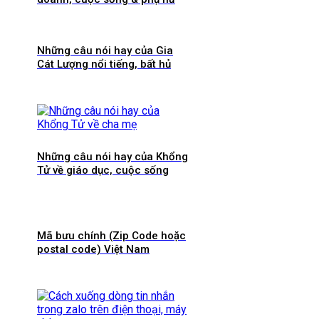
Những câu nói hay của Gia
Cát Lượng nổi tiếng, bất hủ
Những câu nói hay của Khổng
Tử về giáo dục, cuộc sống
Mã bưu chính (Zip Code hoặc
postal code) Việt Nam