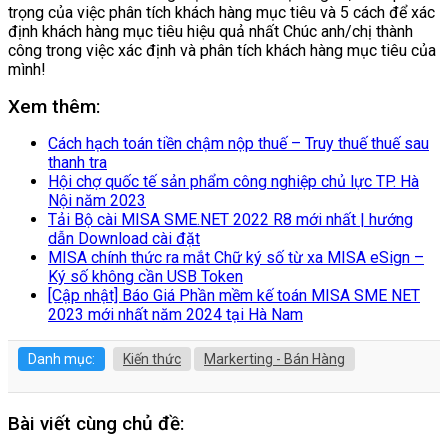
trọng của việc phân tích khách hàng mục tiêu và 5 cách để xác
định khách hàng mục tiêu hiệu quả nhất Chúc anh/chị thành
công trong việc xác định và phân tích khách hàng mục tiêu của
mình!
Xem thêm:
Cách hạch toán tiền chậm nộp thuế – Truy thuế thuế sau
thanh tra
Hội chợ quốc tế sản phẩm công nghiệp chủ lực TP. Hà
Nội năm 2023
Tải Bộ cài MISA SME.NET 2022 R8 mới nhất | hướng
dẫn Download cài đặt
MISA chính thức ra mắt Chữ ký số từ xa MISA eSign –
Ký số không cần USB Token
[Cập nhật] Báo Giá Phần mềm kế toán MISA SME NET
2023 mới nhất năm 2024 tại Hà Nam
Danh mục:
Kiến thức
Markerting - Bán Hàng
Bài viết cùng chủ đề: