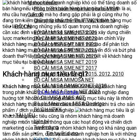
Doanh nghiệp khó có thể tăng doanh số
Mshopkeeper
bán hàng nếu không biết khách hàng mục tiêu của mình là ai,
Phần mềm quản lý nhà hàng cafe MISA
nhu cầu hay vấn đề mà họ đang gặp phải là gì cũng như họ
Cukcuk
đang tìm kiếm giải pháp như thế nào.Vì vậy, khách hàng mục
Chứng từ khấu trừ Thuế TNCN điện tử
BỘ CÀI
tiêu là một trong những yếu tố quan trọng mà doanh nghiệp
cần xác định và phân tích kỹ lưỡng trước khi xây dựng chiến
BỘ CÀI MISA SME NET 2026
lược marketing hay chiến lược kinh doanh hoàn chỉnh.Vậy
BỘ CÀI MISA SME NET 2023
khách hàng mục tiêu cụ thể là gì? Làm thế nào để phân tích
BỘ CÀI MISA SME.NET 2022
khách hàng mục tiêu hiệu quả để tối ưu chuyển đổi và bứt phá
BỘ CÀI MISA SME.NET 2021
doanh thu?Hãy cùng chúng tôi tìm hiểu chi tiết về khách hàng
BỘ CÀI MISA SME.NET 2020
mục tiêu tại bài viết này.
BỘ CÀI MISA SME.NET 2019
BỘ CÀI MISA SME.NET 2017
Khách hàng mục tiêu là gì?
BỘ CÀI MISA SME.NET 2015, 2012, 2010
BỘ CÀI MISA MIMOSA.NET
BỘ CÀI MISA BAMBOO.NET 2020
Khách hàng mục tiêu
là một nhóm đối tượng khách hàng
BỘ CÀI MISA Panda.NET 2021
trong phân khúc
thị trường mục tiêu
mà doanh nghiệp đang
Bộ Cài MISA AMIS ACT
hướng tới. Nhóm đối tượng khách hàng mục tiêu này là nhóm
Bộ cài Meinvoice MISA Desktop
khách hàng thật sự có nhu cầu và có khả năng chi trả cho sản
Bộ Cài HTKK
phẩm / dịch vụ của doanh nghiệp.
TÀI LIỆU
Khách hàng mục tiêu cũng là nhóm khách hàng mà doanh
Liên hệ
nghiệp muốn tiếp cận thông qua các hoạt động và chiến dịch
Tuyển dụng
marketing của mình.Đây là nhóm khách hàng có khả năng quan
Tin tuyển dụng
tâm đến sản phẩm, dịch vụ của doanh nghiệp hơn là với những
Kiến thức
nhóm khách hàng khác. Đối với nhóm khách hàng mục tiêu, họ