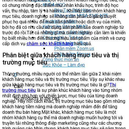
KHÓA HỌC
có chung những đặc điểm như: nhân khẩu học, trình độ học
Đào Tạo Bán Hàng
vấn, thu nhập, tâm lý và hành vi,…Khi tiếp cận nhóm khách hàng
Phần mềm MISA SME NET
mục tiêu, doanh nghiệp sẽ không cần phải cố gắng thuyết
Tài chính cá nhân
phục họ quá nhiều để mua sản phẩm hoặc dịch vụ của mình,
Kiếm tiền Online MMO
bởi họ đã có nhu cầu sử dụng sản phẩm của doanh nghiệp từ
Markerting – Bán Hàng
trước đó rồi.Tất cả những gì mà doanh nghiệp cần làm là khiến
Công nghệ – Tin học
họ biết nhiều hơn đến thương hiệu sản phẩm của mình và cung
Phần mềm office
cấp dịch vụ
chăm sóc khách hàng
hiệu quả.
Phần mềm Zoom.us
Phần mềm filmora
Phân biệt giữa khách hàng mục tiêu và thị
Công thức món ăn
trường mục tiêu
Sức Khỏe – Làm đẹp
Thông thường, nhiều người có thể nhầm lẫn giữa 2 khái niệm
0
khách hàng mục tiêu và thị trường mục tiêu. Vậy sự khác nhau
giữa khách hàng mục tiêu và thị trường mục tiêu là gì?
Thị
Cart
trường mục tiêu
là sự phân khúc khách hàng vào từng nhóm
nhất định phù hợp với chiến lược, mục tiêu của từng doanh
No products in the cart.
nghiệp. Hay nói cách khác, thị trường mục tiêu bao gồm những
khách hàng tiềm năng mà doanh nghiệp nhắm đến để tăng
doanh thu bán hàng.Mặt khác, khách hàng mục tiêu là một
nhóm khách hàng cụ thể mà doanh nghiệp muốn hướng tới và
truyền tải những thông điệp marketing cũng như các chương
trình quảng cáo.Nhìn chung, khách hàng mục tiêu sẽ nằm trong