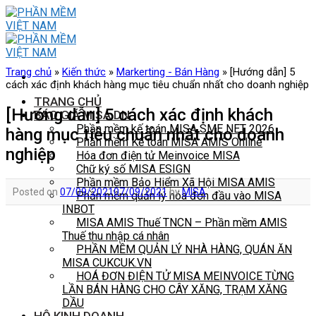
Skip
to
content
Trang chủ
»
Kiến thức
»
Markerting - Bán Hàng
»
[Hướng dẫn] 5
cách xác định khách hàng mục tiêu chuẩn nhất cho doanh nghiệp
TRANG CHỦ
[Hướng dẫn] 5 cách xác định khách
BÁO GIÁ MISA DN
Phần mềm kế toán MISA SME NET 2026
hàng mục tiêu chuẩn nhất cho doanh
Phần mềm Kế toán MISA AMIS Online
nghiệp
Hóa đơn điện tử Meinvoice MISA
Chữ ký số MISA ESIGN
Phần mềm Bảo Hiểm Xã Hội MISA AMIS
Posted on
07/09/2021
07/09/2021
by
MISA
Phần mềm quản lý hóa đơn đầu vào MISA
INBOT
MISA AMIS Thuế TNCN – Phần mềm AMIS
Thuế thu nhập cá nhân
PHẦN MỀM QUẢN LÝ NHÀ HÀNG, QUÁN ĂN
MISA CUKCUK.VN
HOÁ ĐƠN ĐIỆN TỬ MISA MEINVOICE TỪNG
LẦN BÁN HÀNG CHO CÂY XĂNG, TRẠM XĂNG
DẦU