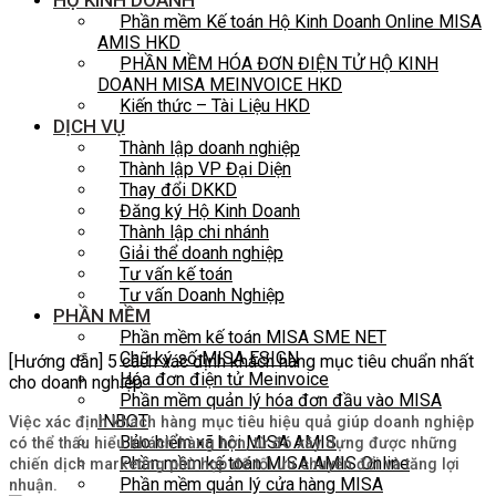
HỘ KINH DOANH
Phần mềm Kế toán Hộ Kinh Doanh Online MISA
AMIS HKD
PHẦN MỀM HÓA ĐƠN ĐIỆN TỬ HỘ KINH
DOANH MISA MEINVOICE HKD
Kiến thức – Tài Liệu HKD
DỊCH VỤ
Thành lập doanh nghiệp
Thành lập VP Đại Diện
Thay đổi DKKD
Đăng ký Hộ Kinh Doanh
Thành lập chi nhánh
Giải thể doanh nghiệp
Tư vấn kế toán
Tư vấn Doanh Nghiệp
PHẦN MỀM
Phần mềm kế toán MISA SME NET
Chữ ký số MISA ESIGN
[Hướng dẫn] 5 cách xác định khách hàng mục tiêu chuẩn nhất
Hóa đơn điện tử Meinvoice
cho doanh nghiệp
Phần mềm quản lý hóa đơn đầu vào MISA
INBOT
Việc xác định khách hàng mục tiêu hiệu quả giúp doanh nghiệp
Bảo hiểm xã hội MISA AMIS
có thể thấu hiểu khách hàng hơn, từ đó xây dựng được những
Phần mềm kế toán MISA AMIS Online
chiến dịch marketing phù hợp để tối ưu chuyển đổi và tăng lợi
Phần mềm quản lý cửa hàng MISA
nhuận.