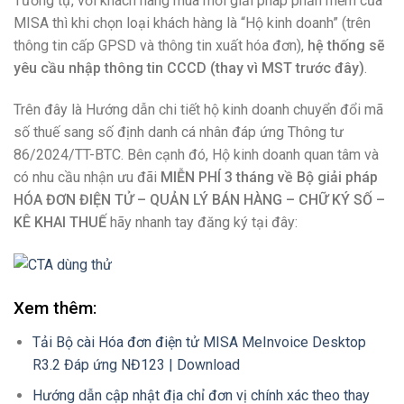
Tương tự, với khách hàng mua mới giải pháp phần mềm của
MISA thì khi chọn loại khách hàng là “Hộ kinh doanh” (trên
thông tin cấp GPSD và thông tin xuất hóa đơn),
hệ thống sẽ
yêu cầu nhập thông tin CCCD (thay vì MST trước đây)
.
Trên đây là Hướng dẫn chi tiết hộ kinh doanh chuyển đổi mã
số thuế sang số định danh cá nhân đáp ứng Thông tư
86/2024/TT-BTC. Bên cạnh đó, Hộ kinh doanh quan tâm và
có nhu cầu nhận ưu đãi
MIỄN PHÍ 3 tháng về Bộ giải pháp
HÓA ĐƠN ĐIỆN TỬ – QUẢN LÝ BÁN HÀNG – CHỮ KÝ SỐ –
KÊ KHAI THUẾ
hãy nhanh tay đăng ký tại đây:
Xem thêm:
Tải Bộ cài Hóa đơn điện tử MISA MeInvoice Desktop
R3.2 Đáp ứng NĐ123 | Download
Hướng dẫn cập nhật địa chỉ đơn vị chính xác theo thay