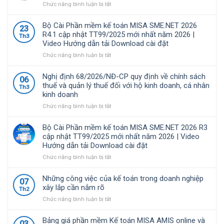
ở
Chức năng bình luận bị tắt
Phần
mềm
Bộ Cài Phần mềm kế toán MISA SME.NET 2026
23
MISA
R4.1 cập nhật TT99/2025 mới nhất năm 2026 |
Th3
là
Video Hướng dẫn tải Download cài đặt
giải
pháp
ở
Chức năng bình luận bị tắt
quản
Bộ
lý
Cài
Nghị định 68/2026/NĐ-CP quy định về chính sách
06
tài
Phần
thuế và quản lý thuế đối với hộ kinh doanh, cá nhân
Th3
chính
mềm
kinh doanh
–
kế
kế
toán
ở
Chức năng bình luận bị tắt
toán
MISA
Nghị
được
SME.NET
định
Bộ Cài Phần mềm kế toán MISA SME.NET 2026 R3
nhiều
2026
68/2026/NĐ-
cập nhật TT99/2025 mới nhất năm 2026 | Video
doanh
R4.1
CP
Hướng dẫn tải Download cài đặt
nghiệp
cập
quy
Việt
nhật
định
ở
Chức năng bình luận bị tắt
Nam
TT99/2025
về
Bộ
lựa
mới
chính
Cài
Những công việc của kế toán trong doanh nghiệp
07
chọ
nhất
sách
Phần
xây lắp cần nắm rõ
Th2
năm
thuế
mềm
ở
Chức năng bình luận bị tắt
2026
và
kế
Những
|
quản
toán
công
Video
lý
MISA
Bảng giá phần mềm Kế toán MISA AMIS online và
03