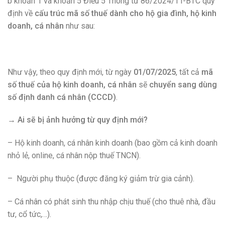
b khoản 1 và khoản 5 Điều 5 Thông tư 86/2024/TT-BTC quy
định về
cấu trúc mã số thuế dành cho hộ gia đình, hộ kinh
doanh, cá nhân
như sau:
Như vậy, theo quy định mới, từ ngày
01/07/2025
, tất cả
mã
số thuế của hộ kinh doanh, cá nhân
sẽ
chuyển sang dùng
số định danh cá nhân (CCCD)
.
→ Ai sẽ bị ảnh hưởng từ quy định mới?
– Hộ kinh doanh, cá nhân kinh doanh (bao gồm cả kinh doanh
nhỏ lẻ, online, cá nhân nộp thuế TNCN).
– Người phụ thuộc (được đăng ký giảm trừ gia cảnh).
– Cá nhân có phát sinh thu nhập chịu thuế (cho thuê nhà, đầu
tư, cổ tức,…).