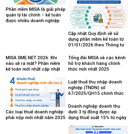
Phần mềm MISA là giải pháp
quản lý tài chính – kế toán
được nhiều doanh nghiệp
Việt Nam lựa chọ
Cập nhật Quy định về sử
dụng phần mềm kế toán từ
01/01/2026 theo Thông tư
99/2025/TT-BTC mới nhất
MISA SME.NET 2026: Khi
Tổng đài MISA và các kênh
nào sẽ ra mắt? Phần mềm
hỗ trợ khách hàng chính
kế toán mới nhất cập nhật
thức mới nhất 2025
Thông tư 99 thay thế TT200
Luật thuế thu nhập doanh
nghiệp (TNDN) số
67/2025/QH15 chính thức
có hiệu lực từ ngày
01/10/2025 và 8 điểm mới
Doanh nghiệp doanh thu
cần lưu ý
Các loại thuế doanh nghiệp
dưới 3 tỷ đồng được áp
phải nộp mới nhất năm 2025
dụng thuế suất 15% từ ngày
1/10/2025