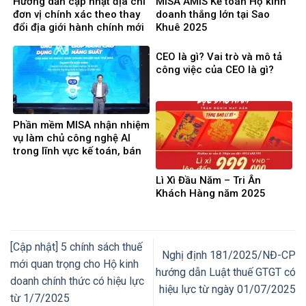
Hướng dẫn cập nhật địa chỉ
MISA AMIS Kế toán Hộ kinh
đơn vị chính xác theo thay
doanh thắng lớn tại Sao
đổi địa giới hành chính mới
Khuê 2025
từ ngày 01/07/2025
CEO là gì? Vai trò và mô tả
công việc của CEO là gì?
Phần mềm MISA nhận nhiệm
vụ làm chủ công nghệ AI
trong lĩnh vực kế toán, bán
hàng, nhân sự…
Lì Xì Đầu Năm – Tri Ân
Khách Hàng năm 2025
[Cập nhật] 5 chính sách thuế
Nghị định 181/2025/NĐ-CP
mới quan trọng cho Hộ kinh
hướng dẫn Luật thuế GTGT có
doanh chính thức có hiệu lực
hiệu lực từ ngày 01/07/2025
từ 1/7/2025