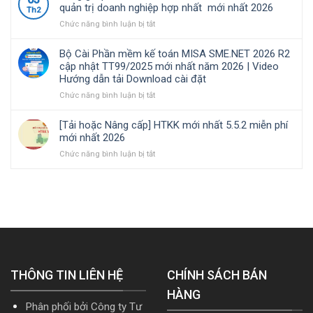
việc
Hướng
thuế
SME.NET
quản trị doanh nghiệp hợp nhất mới nhất 2026
Th2
của
dẫn
đối
2026
ở
Chức năng bình luận bị tắt
kế
tải
với
R3
Bảng
toán
Download
hộ
cập
giá
trong
cài
kinh
nhật
Bộ Cài Phần mềm kế toán MISA SME.NET 2026 R2
phần
doanh
đặt
doanh,
TT99/2025
cập nhật TT99/2025 mới nhất năm 2026 | Video
mềm
nghiệp
cá
mới
Hướng dẫn tải Download cài đặt
Kế
xây
nhân
nhất
toán
ở
Chức năng bình luận bị tắt
lắp
kinh
năm
MISA
Bộ
cần
doanh
2026
AMIS
Cài
nắm
|
[Tải hoặc Nâng cấp] HTKK mới nhất 5.5.2 miễn phí
online
Phần
rõ
Video
mới nhất 2026
và
mềm
Hướng
ở
Chức năng bình luận bị tắt
quản
kế
dẫn
[Tải
trị
toán
tải
hoặc
doanh
MISA
Download
Nâng
nghiệp
SME.NET
cài
cấp]
hợp
2026
đặt
HTKK
nhất
R2
mới
mới
cập
nhất
nhất
nhật
5.5.2
2026
TT99/2025
miễn
mới
THÔNG TIN LIÊN HỆ
phí
CHÍNH SÁCH BÁN
nhất
mới
năm
HÀNG
nhất
2026
Phân phối bởi Công ty Tư
2026
|