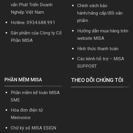
Video
vấn Phát Triển Doanh
Chính sách bảo
Hướng
Nghiệp Việt Nam
hành/nâng cấp/đổi sản
dẫn
tải
phẩm
Hotline: 0934.688.991
Download
cài
Hướng dẫn mua hàng trên
Sản phẩm của Công ty Cổ
đặt
website MISA
Phần MISA
Hình thức thanh toán
Các kênh hỗ trợ – MISA
SUPPORT
PHẦN MỀM MISA
THEO DÕI CHÚNG TÔI
Phần mềm kế toán MISA
SME
Hóa đơn điện tử
Meinvoice
Chữ ký số MISA ESIGN