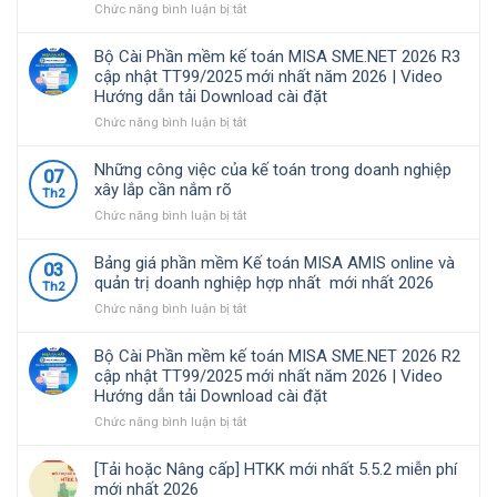
kế
toán
ở
Chức năng bình luận bị tắt
toán
MISA
Nghị
được
SME.NET
định
Bộ Cài Phần mềm kế toán MISA SME.NET 2026 R3
nhiều
2026
68/2026/NĐ-
cập nhật TT99/2025 mới nhất năm 2026 | Video
doanh
R4.1
CP
Hướng dẫn tải Download cài đặt
nghiệp
cập
quy
Việt
nhật
định
ở
Chức năng bình luận bị tắt
Nam
TT99/2025
về
Bộ
lựa
mới
chính
Cài
Những công việc của kế toán trong doanh nghiệp
07
chọ
nhất
sách
Phần
xây lắp cần nắm rõ
Th2
năm
thuế
mềm
ở
Chức năng bình luận bị tắt
2026
và
kế
Những
|
quản
toán
công
Video
lý
MISA
Bảng giá phần mềm Kế toán MISA AMIS online và
03
việc
Hướng
thuế
SME.NET
quản trị doanh nghiệp hợp nhất mới nhất 2026
Th2
của
dẫn
đối
2026
ở
Chức năng bình luận bị tắt
kế
tải
với
R3
Bảng
toán
Download
hộ
cập
giá
trong
cài
kinh
nhật
Bộ Cài Phần mềm kế toán MISA SME.NET 2026 R2
phần
doanh
đặt
doanh,
TT99/2025
cập nhật TT99/2025 mới nhất năm 2026 | Video
mềm
nghiệp
cá
mới
Hướng dẫn tải Download cài đặt
Kế
xây
nhân
nhất
toán
ở
Chức năng bình luận bị tắt
lắp
kinh
năm
MISA
Bộ
cần
doanh
2026
AMIS
Cài
nắm
|
[Tải hoặc Nâng cấp] HTKK mới nhất 5.5.2 miễn phí
online
Phần
rõ
Video
mới nhất 2026
và
mềm