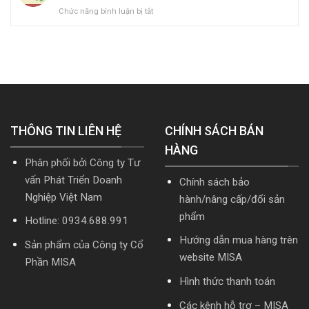
Hướng
ở
Chức năng bình luận bị tắt
quản
kế
dẫn
[Tải
trị
toán
tải
hoặc
doanh
MISA
Download
Nâng
nghiệp
SME.NET
cài
cấp]
hợp
2026
đặt
HTKK
nhất
R2
mới
mới
cập
nhất
nhất
nhật
5.5.2
2026
TT99/2025
miễn
mới
THÔNG TIN LIÊN HỆ
phí
CHÍNH SÁCH BÁN
nhất
mới
năm
HÀNG
nhất
2026
Phân phối bởi Công ty Tư
2026
|
Video
vấn Phát Triển Doanh
Chính sách bảo
Hướng
Nghiệp Việt Nam
hành/nâng cấp/đổi sản
dẫn
tải
phẩm
Hotline: 0934.688.991
Download
cài
Hướng dẫn mua hàng trên
Sản phẩm của Công ty Cổ
đặt
website MISA
Phần MISA
Hình thức thanh toán
Các kênh hỗ trợ – MISA