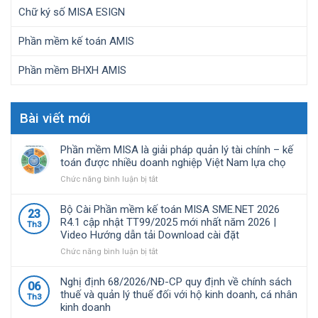
Chữ ký số MISA ESIGN
Phần mềm kế toán AMIS
Phần mềm BHXH AMIS
Bài viết mới
Phần mềm MISA là giải pháp quản lý tài chính – kế
toán được nhiều doanh nghiệp Việt Nam lựa chọ
ở
Chức năng bình luận bị tắt
Phần
mềm
Bộ Cài Phần mềm kế toán MISA SME.NET 2026
23
MISA
R4.1 cập nhật TT99/2025 mới nhất năm 2026 |
Th3
là
Video Hướng dẫn tải Download cài đặt
giải
pháp
ở
Chức năng bình luận bị tắt
quản
Bộ
lý
Cài
Nghị định 68/2026/NĐ-CP quy định về chính sách
06
tài
Phần
thuế và quản lý thuế đối với hộ kinh doanh, cá nhân
Th3
chính
mềm
kinh doanh
–
kế