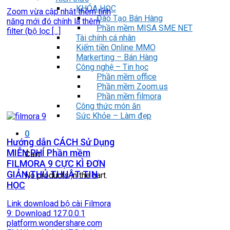
KHÓA HỌC
Zoom vừa cập nhật thêm tính
Đào Tạo Bán Hàng
năng mới đó chính là thêm
Phần mềm MISA SME NET
filter (bộ lọc [...]
Tài chính cá nhân
Kiếm tiền Online MMO
Markerting – Bán Hàng
Công nghệ – Tin học
Phần mềm office
Phần mềm Zoom.us
Phần mềm filmora
Công thức món ăn
Sức Khỏe – Làm đẹp
0
Hướng dẫn CÁCH Sử Dụng
MIỄN PHÍ Phần mềm
Cart
FILMORA 9 CỰC KÌ ĐƠN
GIẢN,THỦ THUẬT TIN
No products in the cart.
HỌC
Link download bộ cài Filmora
9: Download 127.0.0.1
platform.wondershare.com