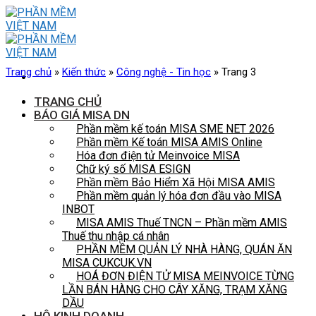
Skip
to
content
Trang chủ
»
Kiến thức
»
Công nghệ - Tin học
»
Trang 3
TRANG CHỦ
BÁO GIÁ MISA DN
Phần mềm kế toán MISA SME NET 2026
Phần mềm Kế toán MISA AMIS Online
Hóa đơn điện tử Meinvoice MISA
Chữ ký số MISA ESIGN
Phần mềm Bảo Hiểm Xã Hội MISA AMIS
Phần mềm quản lý hóa đơn đầu vào MISA
INBOT
MISA AMIS Thuế TNCN – Phần mềm AMIS
Thuế thu nhập cá nhân
PHẦN MỀM QUẢN LÝ NHÀ HÀNG, QUÁN ĂN
MISA CUKCUK.VN
HOÁ ĐƠN ĐIỆN TỬ MISA MEINVOICE TỪNG
LẦN BÁN HÀNG CHO CÂY XĂNG, TRẠM XĂNG
DẦU