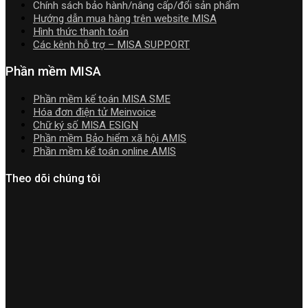
Chính sách bảo hành/nâng cấp/đổi sản phẩm
|
Hướng dẫn mua hàng trên website MISA
Video
Hình thức thanh toán
Hướng
Các kênh hỗ trợ – MISA SUPPORT
dẫn
tải
Phần mềm MISA
Download
cài
Phần mềm kế toán MISA SME
đặt
Hóa đơn điện tử Meinvoice
Chữ ký số MISA ESIGN
Phần mềm Bảo hiểm xã hội AMIS
Phần mềm kế toán online AMIS
Theo dõi chúng tôi