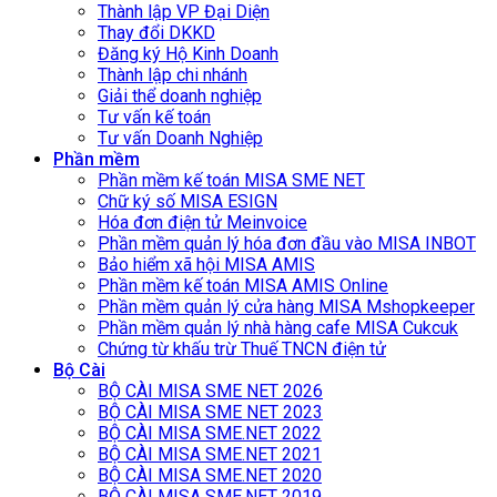
Thành lập VP Đại Diện
Thay đổi DKKD
Đăng ký Hộ Kinh Doanh
Thành lập chi nhánh
Giải thể doanh nghiệp
Tư vấn kế toán
Tư vấn Doanh Nghiệp
Phần mềm
Phần mềm kế toán MISA SME NET
Chữ ký số MISA ESIGN
Hóa đơn điện tử Meinvoice
Phần mềm quản lý hóa đơn đầu vào MISA INBOT
Bảo hiểm xã hội MISA AMIS
Phần mềm kế toán MISA AMIS Online
Phần mềm quản lý cửa hàng MISA Mshopkeeper
Phần mềm quản lý nhà hàng cafe MISA Cukcuk
Chứng từ khấu trừ Thuế TNCN điện tử
Bộ Cài
BỘ CÀI MISA SME NET 2026
BỘ CÀI MISA SME NET 2023
BỘ CÀI MISA SME.NET 2022
BỘ CÀI MISA SME.NET 2021
BỘ CÀI MISA SME.NET 2020
BỘ CÀI MISA SME.NET 2019