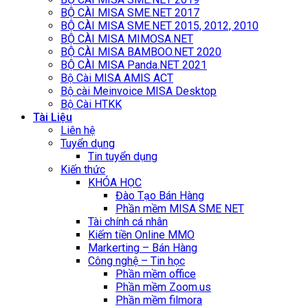
BỘ CÀI MISA SME.NET 2017
BỘ CÀI MISA SME.NET 2015, 2012, 2010
BỘ CÀI MISA MIMOSA.NET
BỘ CÀI MISA BAMBOO.NET 2020
BỘ CÀI MISA Panda.NET 2021
Bộ Cài MISA AMIS ACT
Bộ cài Meinvoice MISA Desktop
Bộ Cài HTKK
Tài Liệu
Liên hệ
Tuyển dụng
Tin tuyển dụng
Kiến thức
KHÓA HỌC
Đào Tạo Bán Hàng
Phần mềm MISA SME NET
Tài chính cá nhân
Kiếm tiền Online MMO
Markerting – Bán Hàng
Công nghệ – Tin học
Phần mềm office
Phần mềm Zoom.us
Phần mềm filmora