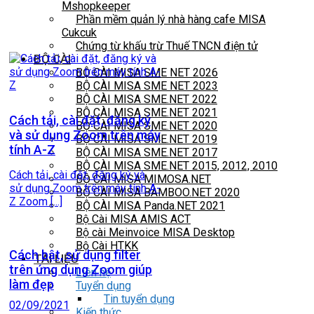
Mshopkeeper
Phần mềm quản lý nhà hàng cafe MISA
Cukcuk
Chứng từ khấu trừ Thuế TNCN điện tử
BỘ CÀI
BỘ CÀI MISA SME NET 2026
BỘ CÀI MISA SME NET 2023
BỘ CÀI MISA SME.NET 2022
BỘ CÀI MISA SME.NET 2021
Cách tải, cài đặt, đăng ký
BỘ CÀI MISA SME.NET 2020
và sử dụng Zoom trên máy
BỘ CÀI MISA SME.NET 2019
tính A-Z
BỘ CÀI MISA SME.NET 2017
BỘ CÀI MISA SME.NET 2015, 2012, 2010
Cách tải, cài đặt, đăng ký và
BỘ CÀI MISA MIMOSA.NET
sử dụng Zoom trên máy tính A-
BỘ CÀI MISA BAMBOO.NET 2020
Z Zoom [...]
BỘ CÀI MISA Panda.NET 2021
Bộ Cài MISA AMIS ACT
Bộ cài Meinvoice MISA Desktop
Bộ Cài HTKK
Cách bật, sử dụng filter
TÀI LIỆU
trên ứng dụng Zoom giúp
Liên hệ
làm đẹp
Tuyển dụng
Tin tuyển dụng
02/09/2021
Kiến thức