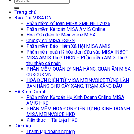
for:
Trang chủ
Báo Giá MISA DN
Phần mềm kế toán MISA SME NET 2026
Phần mềm Kế toán MISA AMIS Online
Hóa đơn điện tử Meinvoice MISA
Chữ ký số MISA ESIGN
Phần mềm Bảo Hiểm Xã Hội MISA AMIS
Phần mềm quản lý hóa đơn đầu vào MISA INBOT
MISA AMIS Thuế TNCN – Phần mềm AMIS Thuế
thu nhập cá nhân
PHẦN MỀM QUẢN LÝ NHÀ HÀNG, QUÁN ĂN MISA
CUKCUK.VN
HOÁ ĐƠN ĐIỆN TỬ MISA MEINVOICE TỪNG LẦN
BÁN HÀNG CHO CÂY XĂNG, TRẠM XĂNG DẦU
Hộ Kinh Doanh
Phần mềm Kế toán Hộ Kinh Doanh Online MISA
AMIS HKD
PHẦN MỀM HÓA ĐƠN ĐIỆN TỬ HỘ KINH DOANH
MISA MEINVOICE HKD
Kiến thức – Tài Liệu HKD
Dịch Vụ
Thành lập doanh nghiệp