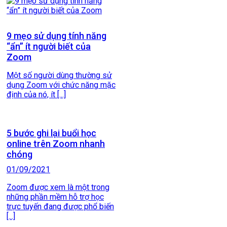
9 mẹo sử dụng tính năng
“ẩn” ít người biết của
Zoom
Một số người dùng thường sử
dụng Zoom với chức năng mặc
định của nó, ít [...]
5 bước ghi lại buổi học
online trên Zoom nhanh
chóng
01/09/2021
Zoom được xem là một trong
những phần mềm hỗ trợ học
trực tuyến đang được phổ biến
[...]