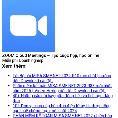
ZOOM Cloud Meetings – Tạo cuộc họp, học online
Miễn phí
Doanh nghiệp
Xem thêm:
Tải Bộ cài MISA SME.NET 2022 R10 mới nhất | hướng
dẫn Download cài đặt
Phần mềm kế toán MISA SME.NET 2023 R33 mới nhất
năm 2025 | Video Hướng dẫn tải Download cài đặt
40+ Những câu nói hay giữa đồng tiền và tình bạn đáng
đọc
102 Đơn vị cung cấp hóa đơn điện tử uy tín được tổng
cục thuế chứng thực mới nhất 2024
PHẦN MỀM KẾ TOÁN MISA SME NET 2022 phiên bản