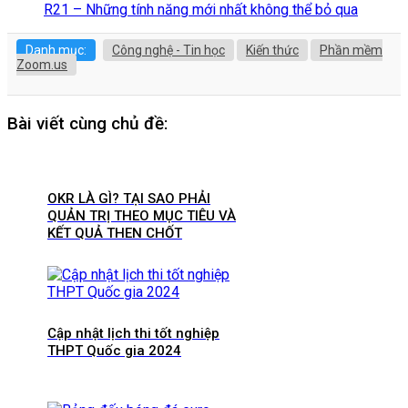
R21 – Những tính năng mới nhất không thể bỏ qua
Danh mục:
Công nghệ - Tin học
Kiến thức
Phần mềm
Zoom.us
Bài viết cùng chủ đề:
OKR LÀ GÌ? TẠI SAO PHẢI
QUẢN TRỊ THEO MỤC TIÊU VÀ
KẾT QUẢ THEN CHỐT
Cập nhật lịch thi tốt nghiệp
THPT Quốc gia 2024