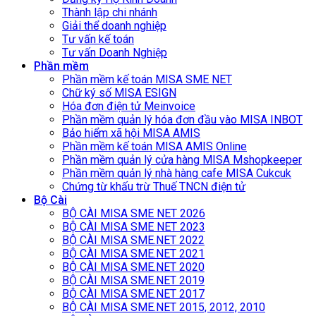
Thành lập chi nhánh
Giải thể doanh nghiệp
Tư vấn kế toán
Tư vấn Doanh Nghiệp
Phần mềm
Phần mềm kế toán MISA SME NET
Chữ ký số MISA ESIGN
Hóa đơn điện tử Meinvoice
Phần mềm quản lý hóa đơn đầu vào MISA INBOT
Bảo hiểm xã hội MISA AMIS
Phần mềm kế toán MISA AMIS Online
Phần mềm quản lý cửa hàng MISA Mshopkeeper
Phần mềm quản lý nhà hàng cafe MISA Cukcuk
Chứng từ khấu trừ Thuế TNCN điện tử
Bộ Cài
BỘ CÀI MISA SME NET 2026
BỘ CÀI MISA SME NET 2023
BỘ CÀI MISA SME.NET 2022
BỘ CÀI MISA SME.NET 2021
BỘ CÀI MISA SME.NET 2020
BỘ CÀI MISA SME.NET 2019
BỘ CÀI MISA SME.NET 2017
BỘ CÀI MISA SME.NET 2015, 2012, 2010