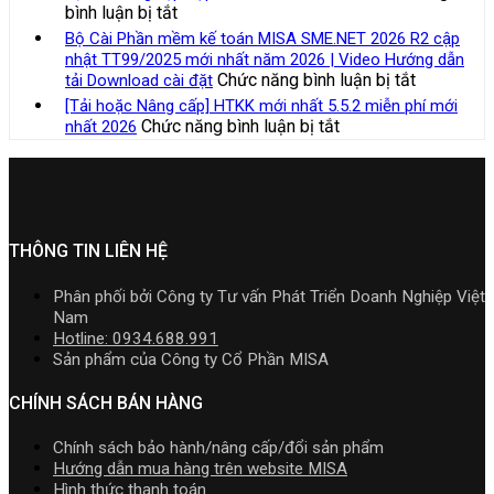
2026
kế
ở
bình luận bị tắt
|
lý
R3
toán
Bảng
Video
Bộ Cài Phần mềm kế toán MISA SME.NET 2026 R2 cập
thuế
cập
trong
giá
Hướng
nhật TT99/2025 mới nhất năm 2026 | Video Hướng dẫn
đối
nhật
doanh
phần
dẫn
ở
Chức năng bình luận bị tắt
tải Download cài đặt
với
TT99/202
nghiệp
mềm
tải
Bộ
hộ
[Tải hoặc Nâng cấp] HTKK mới nhất 5.5.2 miễn phí mới
mới
xây
Kế
Download
Cài
kinh
ở
Chức năng bình luận bị tắt
nhất 2026
nhất
lắp
toán
cài
Phần
doanh,
[Tải
năm
cần
MISA
đặt
mềm
cá
hoặc
2026
nắm
AMIS
kế
nhân
Nâng
|
rõ
online
toán
kinh
cấp]
Video
và
MISA
doanh
HTKK
Hướng
quản
SME.NET
mới
THÔNG TIN LIÊN HỆ
dẫn
trị
2026
nhất
tải
doanh
R2
5.5.2
Download
Phân phối bởi Công ty Tư vấn Phát Triển Doanh Nghiệp Việt
nghiệp
cập
miễn
cài
Nam
hợp
nhật
phí
đặt
Hotline: 0934.688.991
nhất
TT99/202
mới
Sản phẩm của Công ty Cổ Phần MISA
mới
mới
nhất
nhất
nhất
2026
CHÍNH SÁCH BÁN HÀNG
2026
năm
2026
Chính sách bảo hành/nâng cấp/đổi sản phẩm
|
Hướng dẫn mua hàng trên website MISA
Video
Hình thức thanh toán