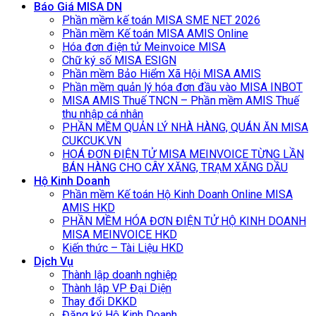
Báo Giá MISA DN
Phần mềm kế toán MISA SME NET 2026
Phần mềm Kế toán MISA AMIS Online
Hóa đơn điện tử Meinvoice MISA
Chữ ký số MISA ESIGN
Phần mềm Bảo Hiểm Xã Hội MISA AMIS
Phần mềm quản lý hóa đơn đầu vào MISA INBOT
MISA AMIS Thuế TNCN – Phần mềm AMIS Thuế
thu nhập cá nhân
PHẦN MỀM QUẢN LÝ NHÀ HÀNG, QUÁN ĂN MISA
CUKCUK.VN
HOÁ ĐƠN ĐIỆN TỬ MISA MEINVOICE TỪNG LẦN
BÁN HÀNG CHO CÂY XĂNG, TRẠM XĂNG DẦU
Hộ Kinh Doanh
Phần mềm Kế toán Hộ Kinh Doanh Online MISA
AMIS HKD
PHẦN MỀM HÓA ĐƠN ĐIỆN TỬ HỘ KINH DOANH
MISA MEINVOICE HKD
Kiến thức – Tài Liệu HKD
Dịch Vụ
Thành lập doanh nghiệp
Thành lập VP Đại Diện
Thay đổi DKKD
Đăng ký Hộ Kinh Doanh