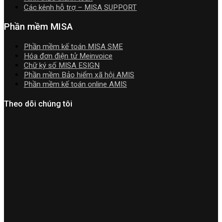
Hướng
Các kênh hỗ trợ – MISA SUPPORT
dẫn
tải
Phần mềm MISA
Download
cài
Phần mềm kế toán MISA SME
đặt
Hóa đơn điện tử Meinvoice
Chữ ký số MISA ESIGN
Phần mềm Bảo hiểm xã hội AMIS
Phần mềm kế toán online AMIS
Theo dõi chúng tôi