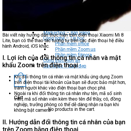
KHÓA HỌC
Đào Tạo Bán Hàng
Phần mềm MISA SME NET
Tài chính cá nhân
Kiếm tiền Online MMO
Markerting – Bán Hàng
Bài viết này hướng dẫn thực hiện trên điện thoại Xiaomi Mi 8
Công nghệ – Tin học
Lite, bạn có thể thao tác tương tự trên các điện thoại hệ điều
Phần mềm office
hành Android, iOS khác.
Phần mềm Zoom.us
Phần mềm filmora
I. Lợi ích của đổi thông tin cá nhân và mật
Công thức món ăn
khẩu Zoom trên điện thoại
Sức Khỏe – Làm đẹp
Khi đổi thông tin cá nhân và mật khẩu ứng dụng Zoom
0
trên điện thoại tài khoản của bạn sẽ được bảo mật hơn,
tránh người khác vào điện thoại bạn chọc phá.
Ngoài ra khi đổi thông tin cá nhân như tên, mã số sinh
Cart
viên, mã số nhân viên kèm theo tên để thầy, cô, đồng
nghiệp, trưởng phòng có thể dễ dàng nhận ra bạn khi
No products in the cart.
không bật camera.
II. Hướng dẫn đổi thông tin cá nhân của bạn
trên Zoom bằng điện thoại