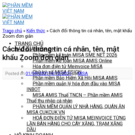
Skip
to
content
Trang chủ
»
Kiến thức
»
Cách đổi thông tin cá nhân, tên, mật khẩu
Zoom đơn giản
TRANG CHỦ
Cách đổi thông tin cá nhân, tên, mật
BÁO GIÁ MISA DN
Phần mềm kế toán MISA SME NET 2026
khẩu Zoom đơn giản
Phần mềm Kế toán MISA AMIS Online
Hóa đơn điện tử Meinvoice MISA
Chữ ký số MISA ESIGN
Posted on
01/09/2021
14/12/2021
by
MISA
Phần mềm Bảo Hiểm Xã Hội MISA AMIS
Phần mềm quản lý hóa đơn đầu vào MISA
INBOT
MISA AMIS Thuế TNCN – Phần mềm AMIS
Thuế thu nhập cá nhân
PHẦN MỀM QUẢN LÝ NHÀ HÀNG, QUÁN ĂN
MISA CUKCUK.VN
HOÁ ĐƠN ĐIỆN TỬ MISA MEINVOICE TỪNG
LẦN BÁN HÀNG CHO CÂY XĂNG, TRẠM XĂNG
DẦU