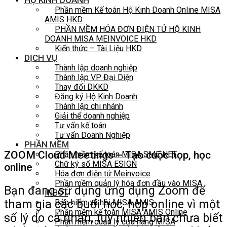
HỘ KINH DOANH
Phần mềm Kế toán Hộ Kinh Doanh Online MISA
AMIS HKD
PHẦN MỀM HÓA ĐƠN ĐIỆN TỬ HỘ KINH
DOANH MISA MEINVOICE HKD
Kiến thức – Tài Liệu HKD
DỊCH VỤ
Thành lập doanh nghiệp
Thành lập VP Đại Diện
Thay đổi DKKD
Đăng ký Hộ Kinh Doanh
Thành lập chi nhánh
Giải thể doanh nghiệp
Tư vấn kế toán
Tư vấn Doanh Nghiệp
PHẦN MỀM
ZOOM Cloud Meetings – Tạo cuộc họp, học
Phần mềm kế toán MISA SME NET
Chữ ký số MISA ESIGN
online
Hóa đơn điện tử Meinvoice
Phần mềm quản lý hóa đơn đầu vào MISA
Bạn đang sử dụng
ứng dụng Zoom
để
INBOT
tham gia các buổi học, họp online vì một
Bảo hiểm xã hội MISA AMIS
Phần mềm kế toán MISA AMIS Online
số lý do cá nhân, tuy nhiên bạn chưa biết
Phần mềm quản lý cửa hàng MISA