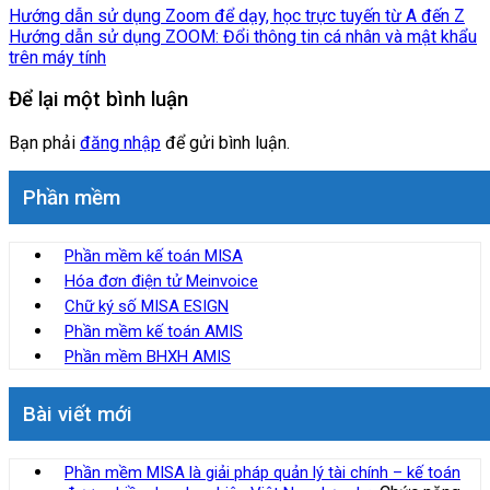
Hướng dẫn sử dụng Zoom để dạy, học trực tuyến từ A đến Z
Hướng dẫn sử dụng ZOOM: Đổi thông tin cá nhân và mật khẩu
trên máy tính
Để lại một bình luận
Bạn phải
đăng nhập
để gửi bình luận.
Phần mềm
Phần mềm kế toán MISA
Hóa đơn điện tử Meinvoice
Chữ ký số MISA ESIGN
Phần mềm kế toán AMIS
Phần mềm BHXH AMIS
Bài viết mới
Phần mềm MISA là giải pháp quản lý tài chính – kế toán