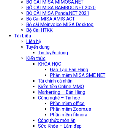
BỘ CÀI MISA MIMOSA.NET
BỘ CÀI MISA BAMBOO.NET 2020
BỘ CÀI MISA Panda.NET 2021
Bộ Cài MISA AMIS ACT
Bộ cài Meinvoice MISA Desktop
Bộ Cài HTKK
Tài Liệu
Liên hệ
Tuyển dụng
Tin tuyển dụng
Kiến thức
KHÓA HỌC
Đào Tạo Bán Hàng
Phần mềm MISA SME NET
Tài chính cá nhân
Kiếm tiền Online MMO
Markerting – Bán Hàng
Công nghệ – Tin học
Phần mềm office
Phần mềm Zoom.us
Phần mềm filmora
Công thức món ăn
Sức Khỏe – Làm đẹp