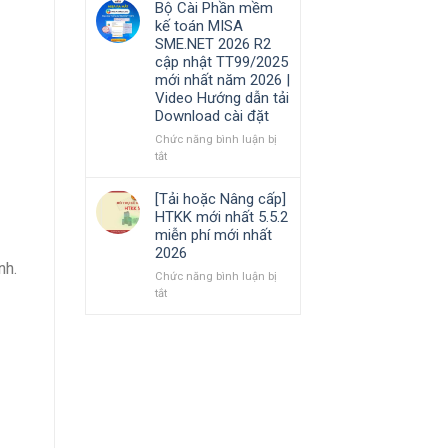
Bộ Cài Phần mềm
Hướng
cần
phần
kế toán MISA
dẫn
nắm
mềm
SME.NET 2026 R2
tải
rõ
Kế
cập nhật TT99/2025
Download
toán
mới nhất năm 2026 |
cài
MISA
Video Hướng dẫn tải
đặt
AMIS
Download cài đặt
online
và
Chức năng bình luận bị
quản
ở
tắt
trị
Bộ
doanh
Cài
[Tải hoặc Nâng cấp]
nghiệp
Phần
HTKK mới nhất 5.5.2
hợp
mềm
miễn phí mới nhất
nhất
kế
2026
mới
toán
nh.
nhất
MISA
Chức năng bình luận bị
2026
SME.NET
ở
tắt
2026
[Tải
R2
hoặc
cập
Nâng
nhật
cấp]
TT99/2025
HTKK
mới
mới
nhất
nhất
năm
5.5.2
2026
miễn