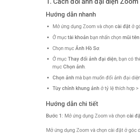
1. Cách đổi ảnh đại diện Zoom 
Hướng dẫn nhanh
Mở ứng dụng Zoom và chọn
cài đặt
ở gó
Ở mục
tài khoản
bạn nhấn chọn
mũi tên
Chọn mục
Ảnh Hồ Sơ
.
Ở mục
Thay đổi ảnh đại diện
, bạn có t
mục
Chọn ảnh
.
Chọn ảnh
mà bạn muốn đổi ảnh đại diện
Tùy chỉnh khung ảnh
ở tỷ lệ thích hợp 
Hướng dẫn chi tiết
Bước 1:
Mở ứng dụng Zoom và chọn
cài đặ
Mở ứng dụng Zoom và chọn cài đặt ở góc d