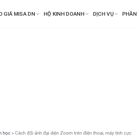
O GIÁ MISA DN
HỘ KINH DOANH
DỊCH VỤ
PHẦN
n học
»
Cách đổi ảnh đại diện Zoom trên điện thoại, máy tính cực