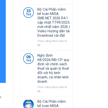
Phần
mềm
Bộ Cài Phần mềm
23
MISA
kế toán MISA
Th3
là
SME.NET 2026 R4.1
giải
cập nhật TT99/2025
pháp
mới nhất năm 2026 |
quản
Video Hướng dẫn tải
lý
Download cài đặt
tài
chính
Chức năng bình luận bị
–
ở
tắt
kế
Bộ
toán
Cài
Nghị định
06
được
Phần
68/2026/NĐ-CP quy
nhiều
Th3
mềm
định về chính sách
doanh
kế
thuế và quản lý thuế
nghiệp
toán
đối với hộ kinh
Việt
MISA
doanh, cá nhân kinh
Nam
SME.NET
doanh
lựa
2026
chọ
R4.1
Chức năng bình luận bị
cập
ở
tắt
nhật
Nghị
s.
TT99/2025
định
Bộ Cài Phần mềm
mới
68/2026/NĐ-
kế toán MISA
nhất
CP