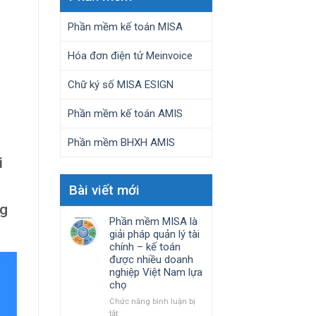
Phần mềm kế toán MISA
Hóa đơn điện tử Meinvoice
Chữ ký số MISA ESIGN
Phần mềm kế toán AMIS
Phần mềm BHXH AMIS
i
Bài viết mới
ng
Phần mềm MISA là
giải pháp quản lý tài
chính – kế toán
được nhiều doanh
nghiệp Việt Nam lựa
chọ
Chức năng bình luận bị
ở
tắt