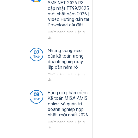
SME.NET 2026 R3
năm
quy
cập nhật TT99/2025
2026
định
mới nhất năm 2026 |
|
về
Video Hướng dẫn tải
Video
chính
Download cài đặt
Hướng
sách
dẫn
thuế
Chức năng bình luận bị
tải
và
ở
tắt
Download
quản
Bộ
cài
lý
Cài
Những công việc
đặt
07
thuế
Phần
của kế toán trong
đối
Th2
mềm
doanh nghiệp xây
với
kế
lắp cần nắm rõ
hộ
toán
kinh
MISA
Chức năng bình luận bị
doanh,
SME.NET
ở
tắt
cá
2026
Những
nhân
R3
công
Bảng giá phần mềm
kinh
03
cập
việc
Kế toán MISA AMIS
doanh
Th2
nhật
của
online và quản trị
TT99/2025
kế
doanh nghiệp hợp
mới
toán
nhất mới nhất 2026
nhất
trong
năm
doanh
Chức năng bình luận bị
2026
nghiệp
ở
tắt
|
xây
Bảng
Video
lắp
giá