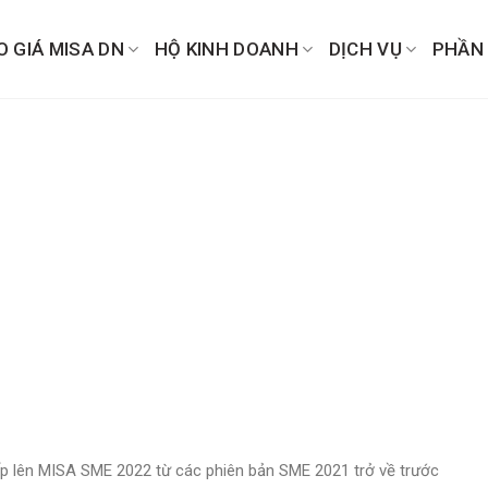
O GIÁ MISA DN
HỘ KINH DOANH
DỊCH VỤ
PHẦN
p lên MISA SME 2022 từ các phiên bản SME 2021 trở về trước