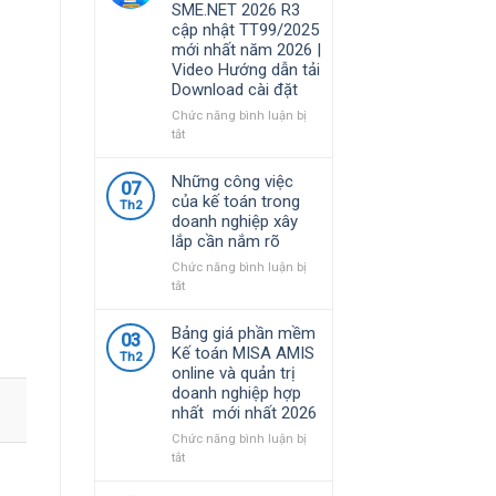
SME.NET 2026 R3
năm
quy
cập nhật TT99/2025
2026
định
mới nhất năm 2026 |
|
về
Video Hướng dẫn tải
Video
chính
Download cài đặt
Hướng
sách
dẫn
thuế
Chức năng bình luận bị
tải
và
ở
tắt
Download
quản
Bộ
cài
lý
Cài
Những công việc
đặt
07
thuế
Phần
của kế toán trong
đối
Th2
mềm
doanh nghiệp xây
với
kế
lắp cần nắm rõ
hộ
toán
kinh
MISA
Chức năng bình luận bị
doanh,
SME.NET
ở
tắt
cá
2026
Những
nhân
R3
công
Bảng giá phần mềm
kinh
03
cập
việc
Kế toán MISA AMIS
doanh
Th2
nhật
của
online và quản trị
TT99/2025
kế
doanh nghiệp hợp
mới
toán
nhất mới nhất 2026
nhất
trong
năm
doanh
Chức năng bình luận bị
2026
nghiệp
ở
tắt
|
xây
Bảng
Video
lắp
giá