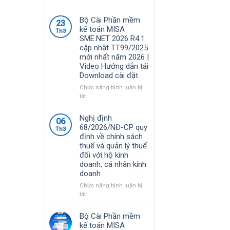
Phần
mềm
Bộ Cài Phần mềm
23
MISA
kế toán MISA
Th3
là
SME.NET 2026 R4.1
giải
cập nhật TT99/2025
pháp
mới nhất năm 2026 |
quản
Video Hướng dẫn tải
lý
Download cài đặt
tài
chính
Chức năng bình luận bị
–
ở
tắt
kế
Bộ
toán
Cài
Nghị định
06
được
Phần
68/2026/NĐ-CP quy
nhiều
Th3
mềm
định về chính sách
doanh
kế
thuế và quản lý thuế
nghiệp
toán
đối với hộ kinh
Việt
MISA
doanh, cá nhân kinh
Nam
SME.NET
doanh
lựa
2026
chọ
R4.1
Chức năng bình luận bị
cập
ở
tắt
nhật
Nghị
TT99/2025
định
Bộ Cài Phần mềm
mới
68/2026/NĐ-
kế toán MISA
nhất
CP