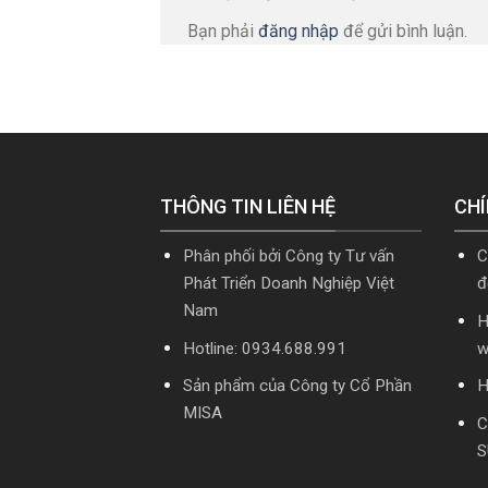
Bạn phải
đăng nhập
để gửi bình luận.
THÔNG TIN LIÊN HỆ
CHÍ
Phân phối bởi Công ty Tư vấn
C
Phát Triển Doanh Nghiệp Việt
đ
Nam
H
Hotline: 0934.688.991
w
Sản phẩm của Công ty Cổ Phần
H
MISA
C
S