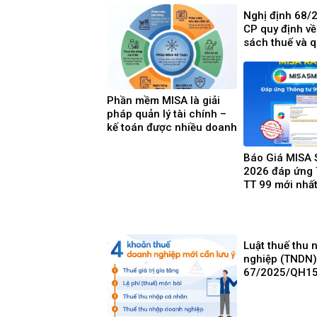
Nghị định 68/
CP quy định về
sách thuế và q
đối với hộ kin
nhân kinh doa
Phần mềm MISA là giải
pháp quản lý tài chính –
kế toán được nhiều doanh
nghiệp Việt Nam lựa chọ
Báo Giá MISA
2026 đáp ứng 
TT 99 mới nhất
mềm kế toán p
dùng
Luật thuế thu
nghiệp (TNDN)
67/2025/QH15
thức có hiệu l
01/10/2025 và
mới cần lưu ý