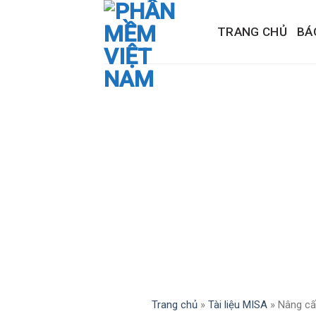
Skip
to
TRANG CHỦ
BÁ
content
Trang chủ
»
Tài liệu MISA
»
Nâng cấ