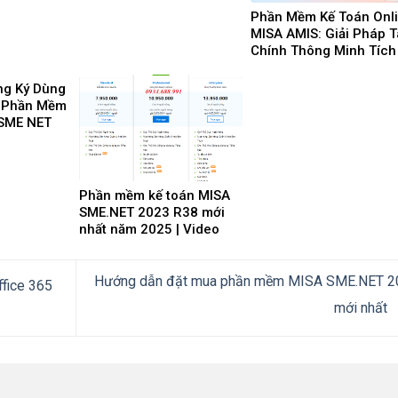
Phần Mềm Kế Toán Onl
MISA AMIS: Giải Pháp T
Chính Thông Minh Tích
Hợp AI Cho Doanh Ngh
4.0
ng Ký Dùng
t Phần Mềm
 SME NET
t 2025
Phần mềm kế toán MISA
SME.NET 2023 R38 mới
nhất năm 2025 | Video
Hướng dẫn tải Download
cài đặt
Hướng dẫn đặt mua phần mềm MISA SME.NET 2
ffice 365
mới nhất