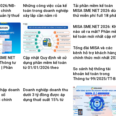
2026/NĐ-
Những công việc của kế
Tải phần mềm kế toán
 chính
toán trong doanh nghiệp
MISA SME NET 2026 dù
uản lý thuế
xây lắp cần nắm rõ
thử miễn phí full 18 ph
h doanh, cá
hệ có tính giá thành
nh
MISA SME.NET 2026: Kh
nào sẽ ra mắt? Phần 
kế toán mới nhất cập n
Thông tư 99 thay thế
TT200
Tổng đài MISA và các
kênh hỗ trợ khách hàn
chính thức mới nhất 2
 SME NET
Cập nhật Quy định về sử
Thông tư
dụng phần mềm kế toán
 | Phần
từ 01/01/2026 theo
So sánh hệ thống tài
hổ biến dễ
Thông tư 99/2025/TT-BTC
khoản kế toán trong
mới nhất
Thông tư 99/2025/TT-
và Thông tư 200/2014/
BTC
 nhập doanh
Doanh nghiệp doanh thu
 số
dưới 3 tỷ đồng được áp
 chính
dụng thuế suất 15% từ
ực từ ngày
ngày 1/10/2025
 8 điểm