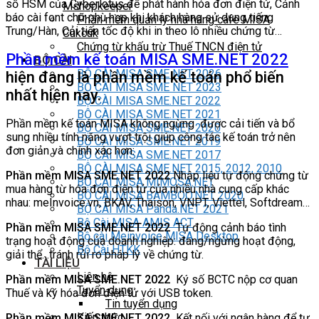
số HSM của Cyberlotus để phát hành hóa đơn điện tử, Cảnh
Mshopkeeper
báo cài font chữ phù hợp khi khách hàng sử dụng tiếng
Phần mềm quản lý nhà hàng cafe MISA
Trung/Hàn, Cải tiến tốc độ khi in theo lô nhiều chứng từ…
Cukcuk
Chứng từ khấu trừ Thuế TNCN điện tử
Phần mềm kế toán MISA SME.NET 2022
BỘ CÀI
BỘ CÀI MISA SME NET 2026
hiện đang là phần mềm kế toán phổ biến
BỘ CÀI MISA SME NET 2023
nhất hiện nay.
BỘ CÀI MISA SME.NET 2022
BỘ CÀI MISA SME.NET 2021
Phần mềm kế toán MISA không ngừng được cải tiến và bổ
BỘ CÀI MISA SME.NET 2020
sung nhiều tính năng vượt trội giúp công tác kế toán trở nên
BỘ CÀI MISA SME.NET 2019
đơn giản và chính xác hơn:
BỘ CÀI MISA SME.NET 2017
BỘ CÀI MISA SME.NET 2015, 2012, 2010
Phần mềm MISA SME.NET 2022
Nhập liệu tự động chứng từ
BỘ CÀI MISA MIMOSA.NET
mua hàng từ hóa đơn điện tử của nhiều nhà cung cấp khác
BỘ CÀI MISA BAMBOO.NET 2020
nhau: meInvoice.vn, BKAV, Thaison, VNPT, Viettel, Softdream…
BỘ CÀI MISA Panda.NET 2021
Bộ Cài MISA AMIS ACT
Phần mềm MISA SME.NET 2022
Tự động cảnh báo tình
Bộ cài Meinvoice MISA Desktop
trạng hoạt động của doanh nghiệp: đang/ngừng hoạt động,
Bộ Cài HTKK
giải thể…tránh rủi ro pháp lý về chứng từ.
TÀI LIỆU
Liên hệ
Phần mềm MISA SME.NET 2022
Ký số BCTC nộp cơ quan
Tuyển dụng
Thuế và ký hóa đơn điện tử với USB token.
Tin tuyển dụng
Kiến thức
Phần mềm MISA SME.NET 2022
Kết nối với ngân hàng để tự