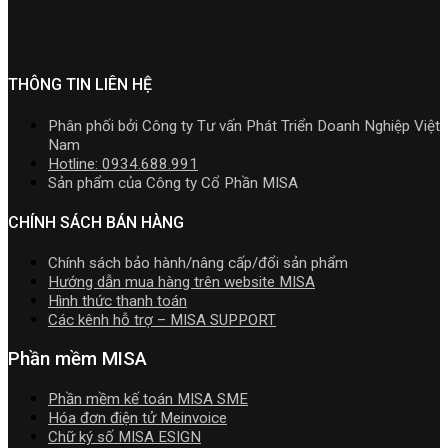
MISA
đặt
mềm
cá
hoặc
2026
nắm
AMIS
kế
nhân
Nâng
|
rõ
online
toán
kinh
cấp]
Video
và
MISA
doanh
HTKK
Hướng
quản
SME.NET
mới
THÔNG TIN LIÊN HỆ
dẫn
trị
2026
nhất
tải
doanh
R2
5.5.2
Download
Phân phối bởi Công ty Tư vấn Phát Triển Doanh Nghiệp Việt
nghiệp
cập
miễn
cài
Nam
hợp
nhật
phí
đặt
Hotline: 0934.688.991
nhất
TT99/202
mới
Sản phẩm của Công ty Cổ Phần MISA
mới
mới
nhất
nhất
nhất
2026
CHÍNH SÁCH BÁN HÀNG
2026
năm
2026
Chính sách bảo hành/nâng cấp/đổi sản phẩm
|
Hướng dẫn mua hàng trên website MISA
Video
Hình thức thanh toán
Hướng
Các kênh hỗ trợ – MISA SUPPORT
dẫn
tải
Phần mềm MISA
Download
cài
Phần mềm kế toán MISA SME
đặt
Hóa đơn điện tử Meinvoice
Chữ ký số MISA ESIGN