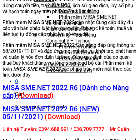
KHÓA HỌC
động chuyển tiền, tra cứu số dư, lịch sử giao dịch, lấy sổ phụ
Đào Tạo Bán Hàng
và hạch toán ngay trên phần mềm kế toán.
Phần mềm MISA SME NET
Phần mềm MISA SME.NET 2022
cập nhật Cung cấp đầy đủ
Tài chính cá nhân
các văn bản pháp luật liên quan đến lĩnh vực kế toán, thuế và
Kiếm tiền Online MMO
liên tục tự động cập nhật khi có thay đổi.
Markerting – Bán Hàng
Công nghệ – Tin học
Phần mềm MISA SME.NET 2022
Sẵn sàng đáp ứng thông tư
Phần mềm office
68/2019/TT-BT và đáp ứng mọi nghiệp vụ: khởi tạo, phát hành
Phần mềm Zoom.us
và quản lý hóa đơn điện tử theo đúng quy định của cơ quan
Phần mềm filmora
thuế.Quý khách hàng vui lòng download bộ cài Phần mềm kế
Công thức món ăn
toán
MISA SME.NET 2022
các phiên bản mới nhất theo các
Sức Khỏe – Làm đẹp
link dưới đây:
0
MISA SME.NET 2022 R6 (Dành cho Nâng
Cart
cấp)
(Download)
No products in the cart.
MISA SME.NET 2022 R6 (NEW)
05/11/2021)
(Download)
Liên hệ Tư vấn: 0394.688.991 / 038.709.7777 – Mr Quân