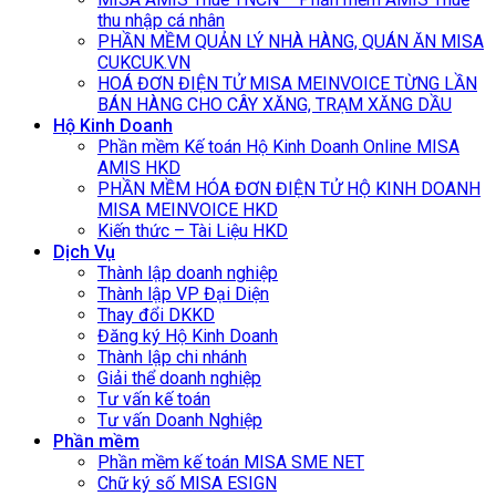
thu nhập cá nhân
PHẦN MỀM QUẢN LÝ NHÀ HÀNG, QUÁN ĂN MISA
CUKCUK.VN
HOÁ ĐƠN ĐIỆN TỬ MISA MEINVOICE TỪNG LẦN
BÁN HÀNG CHO CÂY XĂNG, TRẠM XĂNG DẦU
Hộ Kinh Doanh
Phần mềm Kế toán Hộ Kinh Doanh Online MISA
AMIS HKD
PHẦN MỀM HÓA ĐƠN ĐIỆN TỬ HỘ KINH DOANH
MISA MEINVOICE HKD
Kiến thức – Tài Liệu HKD
Dịch Vụ
Thành lập doanh nghiệp
Thành lập VP Đại Diện
Thay đổi DKKD
Đăng ký Hộ Kinh Doanh
Thành lập chi nhánh
Giải thể doanh nghiệp
Tư vấn kế toán
Tư vấn Doanh Nghiệp
Phần mềm
Phần mềm kế toán MISA SME NET
Chữ ký số MISA ESIGN