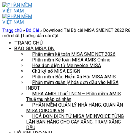
Skip
to
content
Trang chủ
»
Bộ Cài
»
Download Tải Bộ cài MISA SME.NET 2022 R6
mới nhất | hướng dẫn cài đặt
TRANG CHỦ
BÁO GIÁ MISA DN
Phần mềm kế toán MISA SME NET 2026
Phần mềm Kế toán MISA AMIS Online
Hóa đơn điện tử Meinvoice MISA
Chữ ký số MISA ESIGN
Phần mềm Bảo Hiểm Xã Hội MISA AMIS
Phần mềm quản lý hóa đơn đầu vào MISA
INBOT
MISA AMIS Thuế TNCN – Phần mềm AMIS
Thuế thu nhập cá nhân
PHẦN MỀM QUẢN LÝ NHÀ HÀNG, QUÁN ĂN
MISA CUKCUK.VN
HOÁ ĐƠN ĐIỆN TỬ MISA MEINVOICE TỪNG
LẦN BÁN HÀNG CHO CÂY XĂNG, TRẠM XĂNG
DẦU