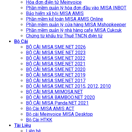
Hóa đơn điện tử Meinvoice
Phần mềm quản lý hóa đơn đầu vào MISA INBOT
Bảo hiểm xã hội MISA AMIS
Phần mềm kế toán MISA AMIS Online
Phần mềm quản lý cửa hàng MISA Mshopkeeper
Phần mềm quản lý nhà hàng cafe MISA Cukcuk
Chứng từ khấu trừ Thuế TNCN điện tử
Bộ Cài
BỘ CÀI MISA SME NET 2026
BỘ CÀI MISA SME NET 2023
BỘ CÀI MISA SME.NET 2022
BỘ CÀI MISA SME.NET 2021
BỘ CÀI MISA SME.NET 2020
BỘ CÀI MISA SME.NET 2019
BỘ CÀI MISA SME.NET 2017
BỘ CÀI MISA SME.NET 2015, 2012, 2010
BỘ CÀI MISA MIMOSA.NET
BỘ CÀI MISA BAMBOO.NET 2020
BỘ CÀI MISA Panda.NET 2021
Bộ Cài MISA AMIS ACT
Bộ cài Meinvoice MISA Desktop
Bộ Cài HTKK
Tài Liệu
Liên hệ