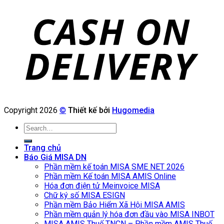
Copyright 2026
©
Thiết kế bởi
Hugomedia
Search
for:
Trang chủ
Báo Giá MISA DN
Phần mềm kế toán MISA SME NET 2026
Phần mềm Kế toán MISA AMIS Online
Hóa đơn điện tử Meinvoice MISA
Chữ ký số MISA ESIGN
Phần mềm Bảo Hiểm Xã Hội MISA AMIS
Phần mềm quản lý hóa đơn đầu vào MISA INBOT
MISA AMIS Thuế TNCN – Phần mềm AMIS Thuế