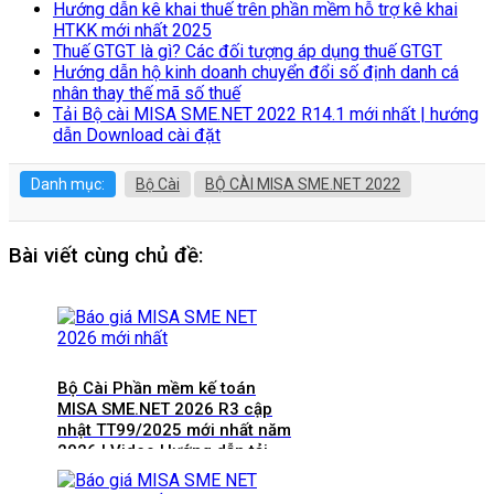
Hướng dẫn kê khai thuế trên phần mềm hỗ trợ kê khai
HTKK mới nhất 2025
Thuế GTGT là gì? Các đối tượng áp dụng thuế GTGT
Hướng dẫn hộ kinh doanh chuyển đổi số định danh cá
nhân thay thế mã số thuế
Tải Bộ cài MISA SME.NET 2022 R14.1 mới nhất | hướng
dẫn Download cài đặt
Danh mục:
Bộ Cài
BỘ CÀI MISA SME.NET 2022
Bài viết cùng chủ đề:
Bộ Cài Phần mềm kế toán
MISA SME.NET 2026 R3 cập
nhật TT99/2025 mới nhất năm
2026 | Video Hướng dẫn tải
Download cài đặt