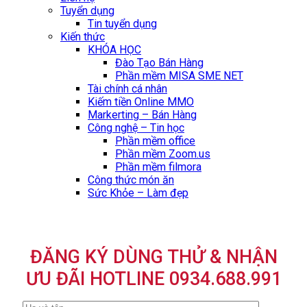
Tuyển dụng
Tin tuyển dụng
Kiến thức
KHÓA HỌC
Đào Tạo Bán Hàng
Phần mềm MISA SME NET
Tài chính cá nhân
Kiếm tiền Online MMO
Markerting – Bán Hàng
Công nghệ – Tin học
Phần mềm office
Phần mềm Zoom.us
Phần mềm filmora
Công thức món ăn
Sức Khỏe – Làm đẹp
ĐĂNG KÝ DÙNG THỬ & NHẬN
ƯU ĐÃI HOTLINE 0934.688.991