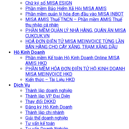
Chữ ký số MISA ESIGN
Phần mềm Bảo Hiểm Xã Hội MISA AMIS
Phần mềm quản lý hóa đơn đầu vào MISA INBOT
MISA AMIS Thuế TNCN – Phần mềm AMIS Thuế
thu nhập cá nhân
PHẦN MỀM QUẢN LÝ NHÀ HÀNG, QUÁN ĂN MISA
CUKCUK.VN
HOÁ ĐƠN ĐIỆN TỬ MISA MEINVOICE TỪNG LẦN
BÁN HÀNG CHO CÂY XĂNG, TRẠM XĂNG DẦU
Hộ Kinh Doanh
Phần mềm Kế toán Hộ Kinh Doanh Online MISA
AMIS HKD
PHẦN MỀM HÓA ĐƠN ĐIỆN TỬ HỘ KINH DOANH
MISA MEINVOICE HKD
Kiến thức – Tài Liệu HKD
Dịch Vụ
Thành lập doanh nghiệp
Thành lập VP Đại Diện
Thay đổi DKKD
Đăng ký Hộ Kinh Doanh
Thành lập chi nhánh
Giải thể doanh nghiệp
Tư vấn kế toán
Tư vấn Doanh Nghiệp