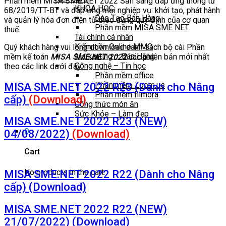
Phần mềm MISA SME.NET 2022 Sẵn sàng đáp ứng thông tư
KHÓA HỌC
68/2019/TT-BT và đáp ứng mọi nghiệp vụ: khởi tạo, phát hành
Đào Tạo Bán Hàng
và quản lý hóa đơn điện tử theo đúng quy định của cơ quan
Phần mềm MISA SME NET
thuế.
Tài chính cá nhân
Kiếm tiền Online MMO
Quý khách hàng vui lòng download danh sách bộ cài Phần
Markerting – Bán Hàng
mềm kế toán
MISA SME.NET 2022
các phiên bản mới nhất
Công nghệ – Tin học
theo các link dưới đây:
Phần mềm office
Phần mềm Zoom.us
MISA SME.NET 2022 R23 (Dành cho Nâng
Phần mềm filmora
cấp)
(Download)
Công thức món ăn
Sức Khỏe – Làm đẹp
MISA SME.NET 2022 R23 (NEW)
0
04/08/2022)
(Download)
Cart
No products in the cart.
MISA SME.NET 2022 R22 (Dành cho Nâng
cấp) (Download)
MISA SME.NET 2022 R22 (NEW)
21/07/2022) (Download)