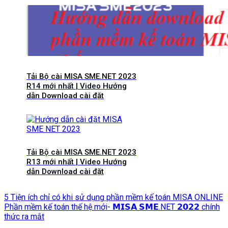
Tải Bộ cài MISA SME.NET 2023
R14 mới nhất | Video Hướng
dẫn Download cài đặt
Tải Bộ cài MISA SME.NET 2023
R13 mới nhất | Video Hướng
dẫn Download cài đặt
5 Tiện ích chỉ có khi sử dụng phần mềm kế toán MISA ONLINE
Phần mềm kế toán thế hệ mới- 𝗠𝗜𝗦𝗔 𝗦𝗠𝗘.NET 𝟮𝟬𝟮𝟮 chính
thức ra mắt