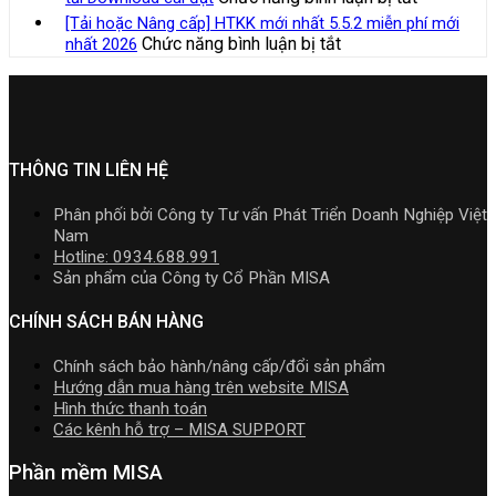
TT99/202
nghiệp
mềm
tải
Bộ
hộ
[Tải hoặc Nâng cấp] HTKK mới nhất 5.5.2 miễn phí mới
mới
xây
Kế
Download
Cài
kinh
ở
Chức năng bình luận bị tắt
nhất 2026
nhất
lắp
toán
cài
Phần
doanh,
[Tải
năm
cần
MISA
đặt
mềm
cá
hoặc
2026
nắm
AMIS
kế
nhân
Nâng
|
rõ
online
toán
kinh
cấp]
Video
và
MISA
doanh
HTKK
Hướng
quản
SME.NET
mới
THÔNG TIN LIÊN HỆ
dẫn
trị
2026
nhất
tải
doanh
R2
5.5.2
Download
Phân phối bởi Công ty Tư vấn Phát Triển Doanh Nghiệp Việt
nghiệp
cập
miễn
cài
Nam
hợp
nhật
phí
đặt
Hotline: 0934.688.991
nhất
TT99/202
mới
Sản phẩm của Công ty Cổ Phần MISA
mới
mới
nhất
nhất
nhất
2026
CHÍNH SÁCH BÁN HÀNG
2026
năm
2026
Chính sách bảo hành/nâng cấp/đổi sản phẩm
|
Hướng dẫn mua hàng trên website MISA
Video
Hình thức thanh toán
Hướng
Các kênh hỗ trợ – MISA SUPPORT
dẫn
tải
Phần mềm MISA
Download