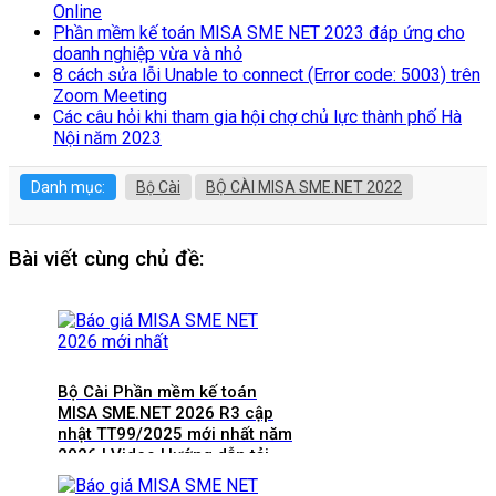
Online
Phần mềm kế toán MISA SME NET 2023 đáp ứng cho
doanh nghiệp vừa và nhỏ
8 cách sửa lỗi Unable to connect (Error code: 5003) trên
Zoom Meeting
Các câu hỏi khi tham gia hội chợ chủ lực thành phố Hà
Nội năm 2023
Danh mục:
Bộ Cài
BỘ CÀI MISA SME.NET 2022
Bài viết cùng chủ đề:
Bộ Cài Phần mềm kế toán
MISA SME.NET 2026 R3 cập
nhật TT99/2025 mới nhất năm
2026 | Video Hướng dẫn tải
Download cài đặt