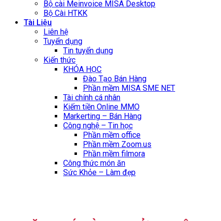
Bộ cài Meinvoice MISA Desktop
Bộ Cài HTKK
Tài Liệu
Liên hệ
Tuyển dụng
Tin tuyển dụng
Kiến thức
KHÓA HỌC
Đào Tạo Bán Hàng
Phần mềm MISA SME NET
Tài chính cá nhân
Kiếm tiền Online MMO
Markerting – Bán Hàng
Công nghệ – Tin học
Phần mềm office
Phần mềm Zoom.us
Phần mềm filmora
Công thức món ăn
Sức Khỏe – Làm đẹp