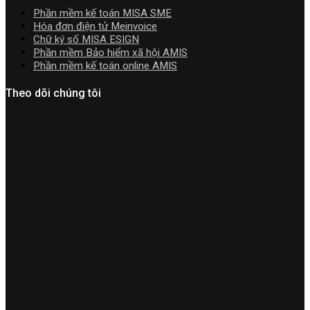
cài
Phần mềm kế toán MISA SME
đặt
Hóa đơn điện tử Meinvoice
Chữ ký số MISA ESIGN
Phần mềm Bảo hiểm xã hội AMIS
Phần mềm kế toán online AMIS
Theo dõi chúng tôi