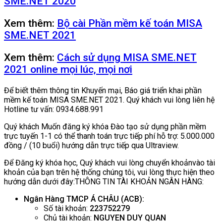
SME.NET 2020
Xem thêm:
Bộ cài Phần mềm kế toán MISA
SME.NET 2021
Xem thêm:
Cách sử dụng MISA SME.NET
2021 online mọi lúc, mọi nơi
Để biết thêm thông tin Khuyến mại, Báo giá triển khai phần
mềm kế toán MISA SME.NET 2021. Quý khách vui lòng liên hệ
Hotline tư vấn: 0934.688.991
Quý khách Muốn đăng ký khóa Đào tạo sử dụng phần mềm
trực tuyến 1-1 có thể thanh toán trực tiếp phí hỗ trợ: 5.000.000
đồng / (10 buổi) hướng dẫn trực tiếp qua Ultraview.
Để Đăng ký khóa học, Quý khách vui lòng chuyển khoảnvào tài
khoản của bạn trên hệ thống chúng tôi, vui lòng thực hiện theo
hướng dẫn dưới đây:THÔNG TIN TÀI KHOẢN NGÂN HÀNG:
Ngân Hàng TMCP Á CHÂU (ACB):
Số tài khoản:
223752279
Chủ tài khoản:
NGUYEN DUY QUAN