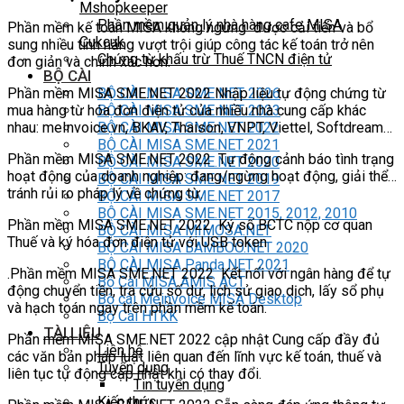
Mshopkeeper
Phần mềm quản lý nhà hàng cafe MISA
Phần mềm kế toán MISA không ngừng được cải tiến và bổ
Cukcuk
sung nhiều tính năng vượt trội giúp công tác kế toán trở nên
Chứng từ khấu trừ Thuế TNCN điện tử
đơn giản và chính xác hơn:
BỘ CÀI
BỘ CÀI MISA SME NET 2026
Phần mềm MISA SME.NET 2022 Nhập liệu tự động chứng từ
BỘ CÀI MISA SME NET 2023
mua hàng từ hóa đơn điện tử của nhiều nhà cung cấp khác
BỘ CÀI MISA SME.NET 2022
nhau: meInvoice.vn, BKAV, Thaison, VNPT, Viettel, Softdream…
BỘ CÀI MISA SME.NET 2021
Phần mềm MISA SME.NET 2022 Tự động cảnh báo tình trạng
BỘ CÀI MISA SME.NET 2020
hoạt động của doanh nghiệp: đang/ngừng hoạt động, giải thể…
BỘ CÀI MISA SME.NET 2019
tránh rủi ro pháp lý về chứng từ.
BỘ CÀI MISA SME.NET 2017
BỘ CÀI MISA SME.NET 2015, 2012, 2010
Phần mềm MISA SME.NET 2022 Ký số BCTC nộp cơ quan
BỘ CÀI MISA MIMOSA.NET
Thuế và ký hóa đơn điện tử với USB token
BỘ CÀI MISA BAMBOO.NET 2020
BỘ CÀI MISA Panda.NET 2021
.Phần mềm MISA SME.NET 2022 Kết nối với ngân hàng để tự
Bộ Cài MISA AMIS ACT
động chuyển tiền, tra cứu số dư, lịch sử giao dịch, lấy sổ phụ
Bộ cài Meinvoice MISA Desktop
và hạch toán ngay trên phần mềm kế toán.
Bộ Cài HTKK
TÀI LIỆU
Phần mềm MISA SME.NET 2022 cập nhật Cung cấp đầy đủ
Liên hệ
các văn bản pháp luật liên quan đến lĩnh vực kế toán, thuế và
Tuyển dụng
liên tục tự động cập nhật khi có thay đổi.
Tin tuyển dụng
Kiến thức