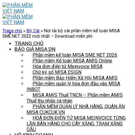
Skip
to
content
Trang chủ
»
Bộ Cài
»
Nơi tải bộ cài phần mềm kế toán MISA
SME.NET 2022 mới nhất – Download miễn phí
TRANG CHỦ
BÁO GIÁ MISA DN
Phần mềm kế toán MISA SME NET 2026
Phần mềm Kế toán MISA AMIS Online
Hóa đơn điện tử Meinvoice MISA
Chữ ký số MISA ESIGN
Phần mềm Bảo Hiểm Xã Hội MISA AMIS
Phần mềm quản lý hóa đơn đầu vào MISA
INBOT
MISA AMIS Thuế TNCN – Phần mềm AMIS
Thuế thu nhập cá nhân
PHẦN MỀM QUẢN LÝ NHÀ HÀNG, QUÁN ĂN
MISA CUKCUK.VN
HOÁ ĐƠN ĐIỆN TỬ MISA MEINVOICE TỪNG
LẦN BÁN HÀNG CHO CÂY XĂNG, TRẠM XĂNG
DẦU