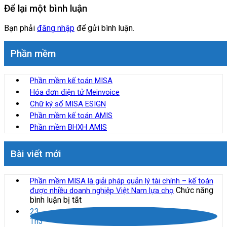
Để lại một bình luận
Bạn phải
đăng nhập
để gửi bình luận.
Phần mềm
Phần mềm kế toán MISA
Hóa đơn điện tử Meinvoice
Chữ ký số MISA ESIGN
Phần mềm kế toán AMIS
Phần mềm BHXH AMIS
Bài viết mới
Phần mềm MISA là giải pháp quản lý tài chính – kế toán
Chức năng
được nhiều doanh nghiệp Việt Nam lựa chọ
ở
bình luận bị tắt
Phần
23
mềm
Th3