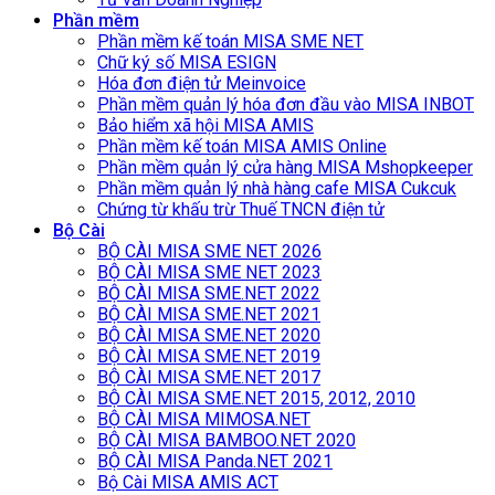
Phần mềm
Phần mềm kế toán MISA SME NET
Chữ ký số MISA ESIGN
Hóa đơn điện tử Meinvoice
Phần mềm quản lý hóa đơn đầu vào MISA INBOT
Bảo hiểm xã hội MISA AMIS
Phần mềm kế toán MISA AMIS Online
Phần mềm quản lý cửa hàng MISA Mshopkeeper
Phần mềm quản lý nhà hàng cafe MISA Cukcuk
Chứng từ khấu trừ Thuế TNCN điện tử
Bộ Cài
BỘ CÀI MISA SME NET 2026
BỘ CÀI MISA SME NET 2023
BỘ CÀI MISA SME.NET 2022
BỘ CÀI MISA SME.NET 2021
BỘ CÀI MISA SME.NET 2020
BỘ CÀI MISA SME.NET 2019
BỘ CÀI MISA SME.NET 2017
BỘ CÀI MISA SME.NET 2015, 2012, 2010
BỘ CÀI MISA MIMOSA.NET
BỘ CÀI MISA BAMBOO.NET 2020
BỘ CÀI MISA Panda.NET 2021
Bộ Cài MISA AMIS ACT