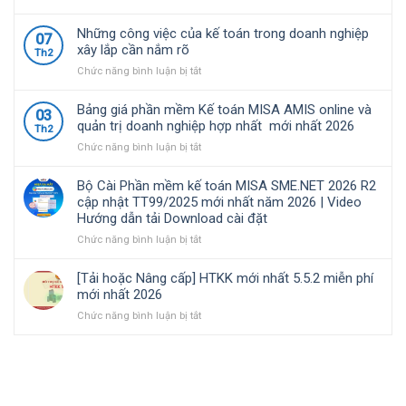
Nam
TT99/2025
về
Bộ
lựa
mới
chính
Cài
Những công việc của kế toán trong doanh nghiệp
07
chọ
nhất
sách
Phần
xây lắp cần nắm rõ
Th2
năm
thuế
mềm
ở
Chức năng bình luận bị tắt
2026
và
kế
Những
|
quản
toán
công
Video
lý
MISA
Bảng giá phần mềm Kế toán MISA AMIS online và
03
việc
Hướng
thuế
SME.NET
quản trị doanh nghiệp hợp nhất mới nhất 2026
Th2
của
dẫn
đối
2026
ở
Chức năng bình luận bị tắt
kế
tải
với
R3
Bảng
toán
Download
hộ
cập
giá
trong
cài
kinh
nhật
Bộ Cài Phần mềm kế toán MISA SME.NET 2026 R2
phần
doanh
đặt
doanh,
TT99/2025
cập nhật TT99/2025 mới nhất năm 2026 | Video
mềm
nghiệp
cá
mới
Hướng dẫn tải Download cài đặt
Kế
xây
nhân
nhất
toán
ở
Chức năng bình luận bị tắt
lắp
kinh
năm
MISA
Bộ
cần
doanh
2026
AMIS
Cài
nắm
|
[Tải hoặc Nâng cấp] HTKK mới nhất 5.5.2 miễn phí
online
Phần
rõ
Video
mới nhất 2026
và
mềm
Hướng
ở
Chức năng bình luận bị tắt
quản
kế
dẫn
[Tải
trị
toán
tải
hoặc
doanh
MISA
Download
Nâng
nghiệp
SME.NET
cài
cấp]
hợp
2026
đặt
HTKK
nhất
R2