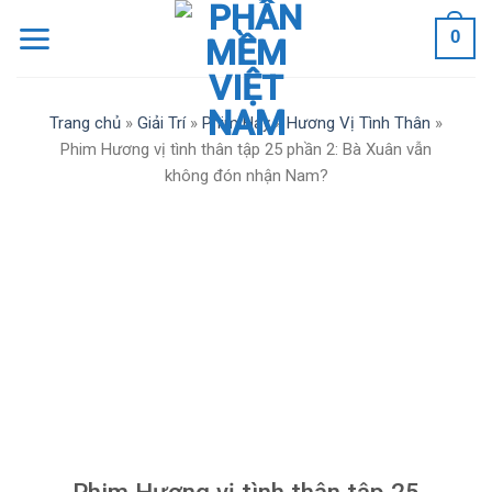
Skip
0
to
content
Trang chủ
»
Giải Trí
»
Phim Hay
»
Hương Vị Tình Thân
»
Phim Hương vị tình thân tập 25 phần 2: Bà Xuân vẫn
không đón nhận Nam?