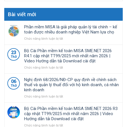
Bài viết mới
Phần mềm MISA là giải pháp quản lý tài chính – kế
toán được nhiều doanh nghiệp Việt Nam lựa chọ
ở
Chức năng bình luận bị tắt
Phần
mềm
Bộ Cài Phần mềm kế toán MISA SME.NET 2026
23
MISA
R4.1 cập nhật TT99/2025 mới nhất năm 2026 |
Th3
là
Video Hướng dẫn tải Download cài đặt
giải
pháp
ở
Chức năng bình luận bị tắt
quản
Bộ
lý
Cài
Nghị định 68/2026/NĐ-CP quy định về chính sách
06
tài
Phần
thuế và quản lý thuế đối với hộ kinh doanh, cá nhân
Th3
chính
mềm
kinh doanh
–
kế
kế
toán
ở
Chức năng bình luận bị tắt
toán
MISA
Nghị
được
SME.NET
định
Bộ Cài Phần mềm kế toán MISA SME.NET 2026 R3
nhiều
2026
68/2026/NĐ-
cập nhật TT99/2025 mới nhất năm 2026 | Video
doanh
R4.1
CP
Hướng dẫn tải Download cài đặt
nghiệp
cập
quy
Việt
nhật
định
ở
Chức năng bình luận bị tắt