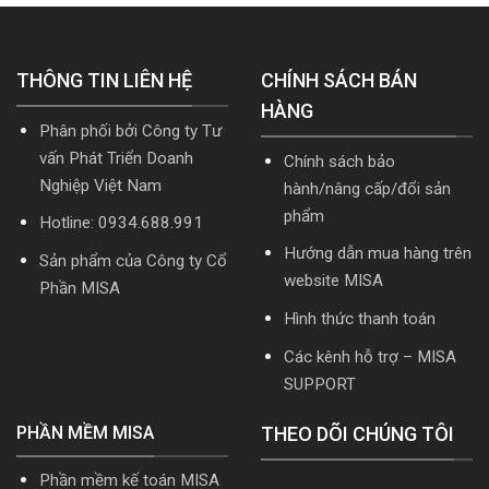
mới
mới
cập
nhất
nhất
nhật
5.5.2
2026
TT99/2025
miễn
mới
THÔNG TIN LIÊN HỆ
phí
CHÍNH SÁCH BÁN
nhất
mới
năm
HÀNG
nhất
2026
Phân phối bởi Công ty Tư
2026
|
Video
vấn Phát Triển Doanh
Chính sách bảo
Hướng
Nghiệp Việt Nam
hành/nâng cấp/đổi sản
dẫn
tải
phẩm
Hotline: 0934.688.991
Download
cài
Hướng dẫn mua hàng trên
Sản phẩm của Công ty Cổ
đặt
website MISA
Phần MISA
Hình thức thanh toán
Các kênh hỗ trợ – MISA
SUPPORT
PHẦN MỀM MISA
THEO DÕI CHÚNG TÔI
Phần mềm kế toán MISA