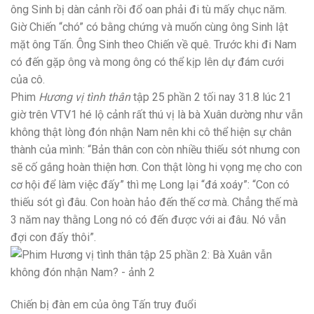
ông Sinh bị dàn cảnh rồi đổ oan phải đi tù mấy chục năm.
Giờ Chiến “chó” có bằng chứng và muốn cùng ông Sinh lật
mặt ông Tấn. Ông Sinh theo Chiến về quê. Trước khi đi Nam
có đến gặp ông và mong ông có thể kịp lên dự đám cưới
của cô.
Phim
Hương vị tình thân
tập 25 phần 2 tối nay 31.8 lúc 21
giờ trên VTV1 hé lộ cảnh rất thú vị là bà Xuân dường như vẫn
không thật lòng đón nhận Nam nên khi cô thể hiện sự chân
thành của mình: “Bản thân con còn nhiều thiếu sót nhưng con
sẽ cố gắng hoàn thiện hơn. Con thật lòng hi vọng mẹ cho con
cơ hội để làm việc đấy” thì mẹ Long lại “đá xoáy”: “Con có
thiếu sót gì đâu. Con hoàn hảo đến thế cơ mà. Chẳng thế mà
3 năm nay thằng Long nó có đến được với ai đâu. Nó vẫn
đợi con đấy thôi”.
Chiến bị đàn em của ông Tấn truy đuổi