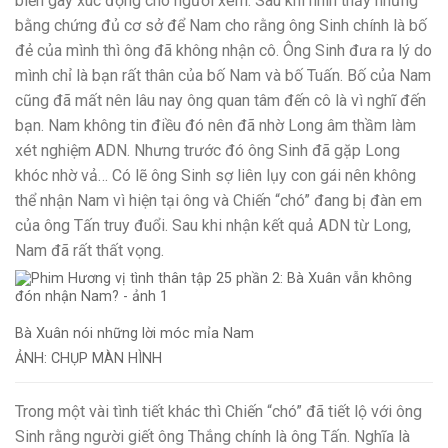
biến gây xúc động cho người xem. Sau khi nhìn thấy những
bằng chứng đủ cơ sở để Nam cho rằng ông Sinh chính là bố
đẻ của mình thì ông đã không nhận cô. Ông Sinh đưa ra lý do
mình chỉ là bạn rất thân của bố Nam và bố Tuấn. Bố của Nam
cũng đã mất nên lâu nay ông quan tâm đến cô là vì nghĩ đến
bạn. Nam không tin điều đó nên đã nhờ Long âm thầm làm
xét nghiệm ADN. Nhưng trước đó ông Sinh đã gặp Long
khóc nhờ vả… Có lẽ ông Sinh sợ liên lụy con gái nên không
thể nhận Nam vì hiện tại ông và Chiến “chó” đang bị đàn em
của ông Tấn truy đuổi. Sau khi nhận kết quả ADN từ Long,
Nam đã rất thất vọng.
Bà Xuân nói những lời móc mỉa Nam
ẢNH: CHỤP MÀN HÌNH
Trong một vài tình tiết khác thì Chiến “chó” đã tiết lộ với ông
Sinh rằng người giết ông Thắng chính là ông Tấn. Nghĩa là