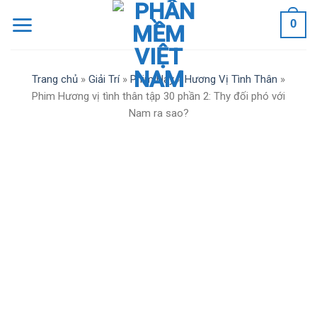
Skip
0
to
content
Trang chủ
»
Giải Trí
»
Phim Hay
»
Hương Vị Tình Thân
»
Phim Hương vị tình thân tập 30 phần 2: Thy đối phó với
Nam ra sao?