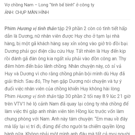
Vợ chồng Nam – Long “tình bể bình” ở công ty
ẢNH: CHỤP MÀN HÌNH
Phim
Hương vị tình thân
tập 29 phần 2 còn có tình tiết hấp
dẫn là Dương, nữ nhân viên được Huy cho ở tạm lại nhà
hàng, bị một gã khách hàng say xỉn xông vào giở trò đồi bại.
Dương phải gọi điện cầu cứu Huy. Tất nhiên là Huy đến kịp
rồi đánh gã đàn ông kia ngất xỉu phải vào đồn công an. Thy
đêm hôm đến bảo lãnh chồng. Nhân chuyện này, cô sỉ vả
Huy và Dương vì cho rằng chồng phản bội mình dù Huy đã
giải thích. Sau đó, Thy hẹn gặp Dương nói chuyện và tự ý
đuổi việc nhân viên của chồng khiến Huy không hài lòng.
Phim
Hương vị tình thân
tập 30 phần 2 tối nay 8.9 lúc 21 giờ
trên VTV1 hé lộ cảnh Nam đã quay lại công ty nhà chồng để
làm việc thì gặp anh nhân viên tên Hồng lúc trước vốn làm
chung phòng với Nam. Anh này tám chuyện: “Em mau về đây
mà lấy lại vị trí đi, đừng để cho người ta chiếm quyền lộng
hành nữa. Không phải một mình anh đâu mà tất cả mọi người