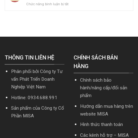
ở
Chức năng bình luận bị tắt
quản
kế
dẫn
[Tải
trị
toán
tải
hoặc
doanh
MISA
Download
Nâng
nghiệp
SME.NET
cài
cấp]
hợp
2026
đặt
HTKK
nhất
R2
mới
mới
cập
nhất
nhất
nhật
5.5.2
2026
TT99/2025
miễn
mới
THÔNG TIN LIÊN HỆ
phí
CHÍNH SÁCH BÁN
nhất
mới
năm
HÀNG
nhất
2026
Phân phối bởi Công ty Tư
2026
|
Video
vấn Phát Triển Doanh
Chính sách bảo
Hướng
Nghiệp Việt Nam
hành/nâng cấp/đổi sản
dẫn
tải
phẩm
Hotline: 0934.688.991
Download
cài
Hướng dẫn mua hàng trên
Sản phẩm của Công ty Cổ
đặt
website MISA
Phần MISA
Hình thức thanh toán
Các kênh hỗ trợ – MISA