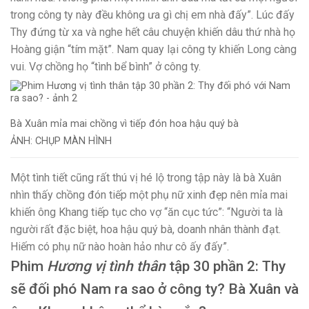
trong công ty này đều không ưa gì chị em nhà đấy”. Lúc đấy
Thy đứng từ xa và nghe hết câu chuyện khiến dâu thứ nhà họ
Hoàng giận “tím mặt”. Nam quay lại công ty khiến Long càng
vui. Vợ chồng họ “tình bể bình” ở công ty.
Bà Xuân mỉa mai chồng vì tiếp đón hoa hậu quý bà
ẢNH: CHỤP MÀN HÌNH
Một tình tiết cũng rất thú vị hé lộ trong tập này là bà Xuân
nhìn thấy chồng đón tiếp một phụ nữ xinh đẹp nên mỉa mai
khiến ông Khang tiếp tục cho vợ “ăn cục tức”: “Người ta là
người rất đặc biệt, hoa hậu quý bà, doanh nhân thành đạt.
Hiếm có phụ nữ nào hoàn hảo như cô ấy đấy”.
Phim
Hương vị tình thân
tập 30 phần 2: Thy
sẽ đối phó Nam ra sao ở công ty? Bà Xuân và