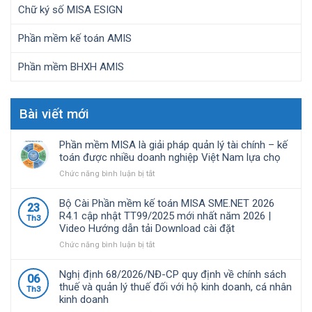
Chữ ký số MISA ESIGN
Phần mềm kế toán AMIS
Phần mềm BHXH AMIS
Bài viết mới
Phần mềm MISA là giải pháp quản lý tài chính – kế
toán được nhiều doanh nghiệp Việt Nam lựa chọ
ở
Chức năng bình luận bị tắt
Phần
mềm
Bộ Cài Phần mềm kế toán MISA SME.NET 2026
23
MISA
R4.1 cập nhật TT99/2025 mới nhất năm 2026 |
Th3
là
Video Hướng dẫn tải Download cài đặt
giải
pháp
ở
Chức năng bình luận bị tắt
quản
Bộ
lý
Cài
Nghị định 68/2026/NĐ-CP quy định về chính sách
06
tài
Phần
thuế và quản lý thuế đối với hộ kinh doanh, cá nhân
Th3
chính
mềm
kinh doanh
–
kế