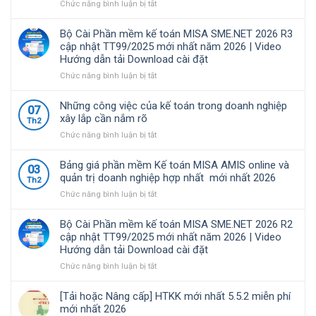
kế
toán
ở
Chức năng bình luận bị tắt
toán
MISA
Nghị
được
SME.NET
định
Bộ Cài Phần mềm kế toán MISA SME.NET 2026 R3
nhiều
2026
68/2026/NĐ-
cập nhật TT99/2025 mới nhất năm 2026 | Video
doanh
R4.1
CP
Hướng dẫn tải Download cài đặt
nghiệp
cập
quy
Việt
nhật
định
ở
Chức năng bình luận bị tắt
Nam
TT99/2025
về
Bộ
lựa
mới
chính
Cài
Những công việc của kế toán trong doanh nghiệp
07
chọ
nhất
sách
Phần
xây lắp cần nắm rõ
Th2
năm
thuế
mềm
ở
Chức năng bình luận bị tắt
2026
và
kế
Những
|
quản
toán
công
Video
lý
MISA
Bảng giá phần mềm Kế toán MISA AMIS online và
03
việc
Hướng
thuế
SME.NET
quản trị doanh nghiệp hợp nhất mới nhất 2026
Th2
của
dẫn
đối
2026
ở
Chức năng bình luận bị tắt
kế
tải
với
R3
Bảng
toán
Download
hộ
cập
giá
trong
cài
kinh
nhật
Bộ Cài Phần mềm kế toán MISA SME.NET 2026 R2
phần
doanh
đặt
doanh,
TT99/2025
cập nhật TT99/2025 mới nhất năm 2026 | Video
mềm
nghiệp
cá
mới
Hướng dẫn tải Download cài đặt
Kế
xây
nhân
nhất
toán
ở
Chức năng bình luận bị tắt
lắp
kinh
năm
MISA
Bộ
cần
doanh
2026
AMIS
Cài
nắm
|
[Tải hoặc Nâng cấp] HTKK mới nhất 5.5.2 miễn phí
online
Phần
rõ
Video
mới nhất 2026
và
mềm
Hướng