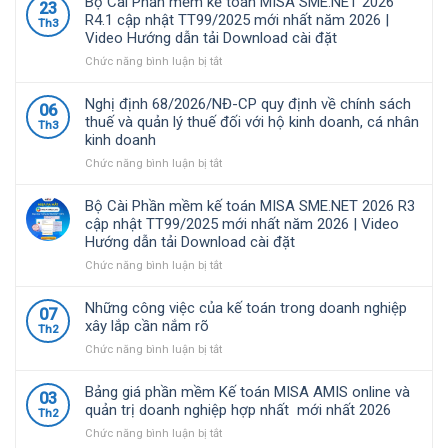
Bộ Cài Phần mềm kế toán MISA SME.NET 2026
23
MISA
R4.1 cập nhật TT99/2025 mới nhất năm 2026 |
Th3
là
Video Hướng dẫn tải Download cài đặt
giải
pháp
ở
Chức năng bình luận bị tắt
quản
Bộ
lý
Cài
Nghị định 68/2026/NĐ-CP quy định về chính sách
06
tài
Phần
thuế và quản lý thuế đối với hộ kinh doanh, cá nhân
Th3
chính
mềm
kinh doanh
–
kế
kế
toán
ở
Chức năng bình luận bị tắt
toán
MISA
Nghị
được
SME.NET
định
Bộ Cài Phần mềm kế toán MISA SME.NET 2026 R3
nhiều
2026
68/2026/NĐ-
cập nhật TT99/2025 mới nhất năm 2026 | Video
doanh
R4.1
CP
Hướng dẫn tải Download cài đặt
nghiệp
cập
quy
Việt
nhật
định
ở
Chức năng bình luận bị tắt
Nam
TT99/2025
về
Bộ
lựa
mới
chính
Cài
Những công việc của kế toán trong doanh nghiệp
07
chọ
nhất
sách
Phần
xây lắp cần nắm rõ
Th2
năm
thuế
mềm
ở
Chức năng bình luận bị tắt
2026
và
kế
Những
|
quản
toán
công
Video
lý
MISA
Bảng giá phần mềm Kế toán MISA AMIS online và
03
việc
Hướng
thuế
SME.NET
quản trị doanh nghiệp hợp nhất mới nhất 2026
Th2
của
dẫn
đối
2026
ở
Chức năng bình luận bị tắt
kế
tải
với
R3