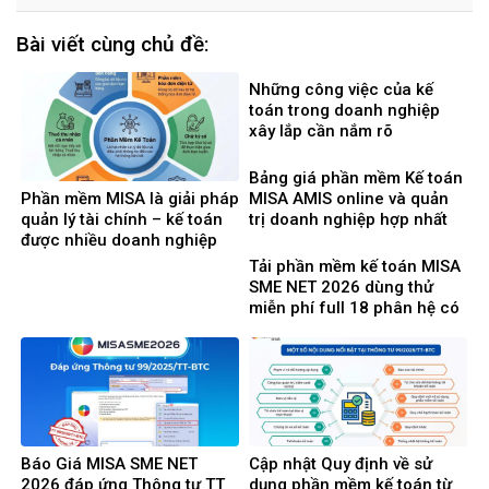
Bài viết cùng chủ đề:
Những công việc của kế
toán trong doanh nghiệp
xây lắp cần nắm rõ
Bảng giá phần mềm Kế toán
Phần mềm MISA là giải pháp
MISA AMIS online và quản
quản lý tài chính – kế toán
trị doanh nghiệp hợp nhất
được nhiều doanh nghiệp
mới nhất 2026
Việt Nam lựa chọ
Tải phần mềm kế toán MISA
SME NET 2026 dùng thử
miễn phí full 18 phân hệ có
tính giá thành
Báo Giá MISA SME NET
Cập nhật Quy định về sử
2026 đáp ứng Thông tư TT
dụng phần mềm kế toán từ