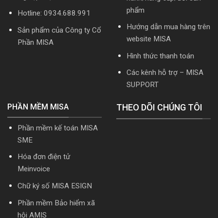
tải
phẩm
Hotline: 0934.688.991
Download
cài
Hướng dẫn mua hàng trên
Sản phẩm của Công ty Cổ
đặt
website MISA
Phần MISA
Hình thức thanh toán
Các kênh hỗ trợ – MISA
SUPPORT
PHẦN MỀM MISA
THEO DÕI CHÚNG TÔI
Phần mềm kế toán MISA
SME
Hóa đơn điện tử
Meinvoice
Chữ ký số MISA ESIGN
Phần mềm Bảo hiểm xã
hội AMIS