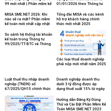
99 mới nhất | Phần mềm kế
01/01/2026 theo Thông tư
toán phổ biến dễ dùng
99/2025/TT-BTC mới nhất
MISA SME.NET 2026: Khi
Tổng đài MISA và các kênh
nào sẽ ra mắt? Phần mềm
hỗ trợ khách hàng chính
kế toán mới nhất cập nhật
thức mới nhất 2025
Thông tư 99 thay thế TT200
So sánh hệ thống tài khoản
kế toán trong Thông tư
99/2025/TT-BTC và Thông
tư 200/2014/TT-BTC
Các loại thuế doanh nghiệp
phải nộp mới nhất năm 2025
Luật thuế thu nhập doanh
Doanh nghiệp doanh thu
nghiệp (TNDN) số
dưới 3 tỷ đồng được áp
67/2025/QH15 chính thức
dụng thuế suất 15% từ ngày
có hiệu lực từ ngày
1/10/2025
01/10/2025 và 8 điểm mới
Hướng dẫn Đăng Ký Dùng
cần lưu ý
Thử và Cài Đặt Phần Mềm Kế
Toán MISA SME NET 2023