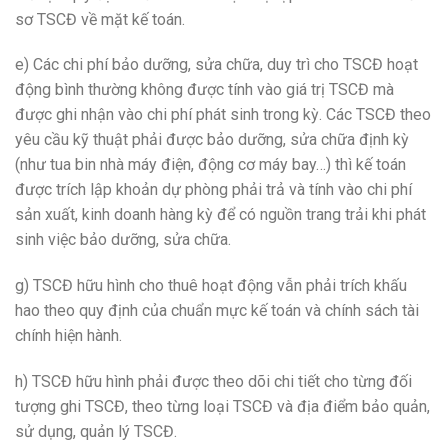
sơ TSCĐ về mặt kế toán.
e) Các chi phí bảo dưỡng, sửa chữa, duy trì cho TSCĐ hoạt
động bình thường không được tính vào giá trị TSCĐ mà
được ghi nhận vào chi phí phát sinh trong kỳ. Các TSCĐ theo
yêu cầu kỹ thuật phải được bảo dưỡng, sửa chữa định kỳ
(như tua bin nhà máy điện, động cơ máy bay…) thì kế toán
được trích lập khoản dự phòng phải trả và tính vào chi phí
sản xuất, kinh doanh hàng kỳ để có nguồn trang trải khi phát
sinh việc bảo dưỡng, sửa chữa.
g) TSCĐ hữu hình cho thuê hoạt động vẫn phải trích khấu
hao theo quy định của chuẩn mực kế toán và chính sách tài
chính hiện hành.
h) TSCĐ hữu hình phải được theo dõi chi tiết cho từng đối
tượng ghi TSCĐ, theo từng loại TSCĐ và địa điểm bảo quản,
sử dụng, quản lý TSCĐ.