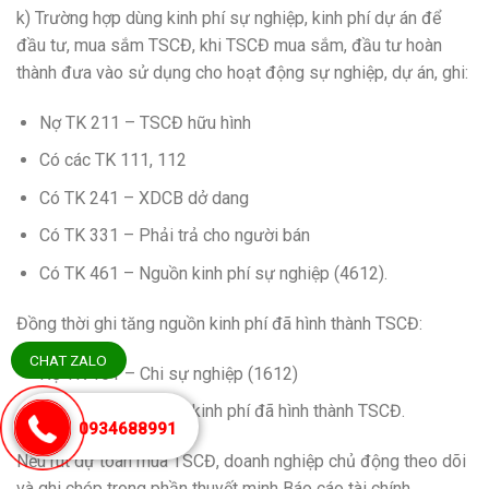
k) Trường hợp dùng kinh phí sự nghiệp, kinh phí dự án để
đầu tư, mua sắm TSCĐ, khi TSCĐ mua sắm, đầu tư hoàn
thành đưa vào sử dụng cho hoạt động sự nghiệp, dự án, ghi:
Nợ TK 211 – TSCĐ hữu hình
Có các TK 111, 112
Có TK 241 – XDCB dở dang
Có TK 331 – Phải trả cho người bán
Có TK 461 – Nguồn kinh phí sự nghiệp (4612).
Đồng thời ghi tăng nguồn kinh phí đã hình thành TSCĐ:
CHAT ZALO
Nợ TK 161 – Chi sự nghiệp (1612)
Có TK 466 – Nguồn kinh phí đã hình thành TSCĐ.
0934688991
Nếu rút dự toán mua TSCĐ, doanh nghiệp chủ động theo dõi
và ghi chép trong phần thuyết minh Báo cáo tài chính.