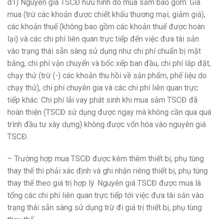
d1) Nguyên giá TSCĐ hữu hình do mua sắm bao gồm: Giá
mua (trừ các khoản được chiết khấu thương mại, giảm giá),
các khoản thuế (không bao gồm các khoản thuế được hoàn
lại) và các chi phí liên quan trực tiếp đến việc đưa tài sản
vào trạng thái sẵn sàng sử dụng như chi phí chuẩn bị mặt
bằng, chi phí vận chuyển và bốc xếp ban đầu, chi phí lắp đặt,
chạy thử (trừ (-) các khoản thu hồi về sản phẩm, phế liệu do
chạy thử), chi phí chuyên gia và các chi phí liên quan trực
tiếp khác. Chi phí lãi vay phát sinh khi mua sắm TSCĐ đã
hoàn thiện (TSCĐ sử dụng được ngay mà không cần qua quá
trình đầu tư xây dựng) không được vốn hóa vào nguyên giá
TSCĐ.
– Trường hợp mua TSCĐ được kèm thêm thiết bị, phụ tùng
thay thế thì phải xác định và ghi nhận riêng thiết bị, phụ tùng
thay thế theo giá trị hợp lý. Nguyên giá TSCĐ được mua là
tổng các chi phí liên quan trực tiếp tới việc đưa tài sản vào
trạng thái sẵn sàng sử dụng trừ đi giá trị thiết bị, phụ tùng