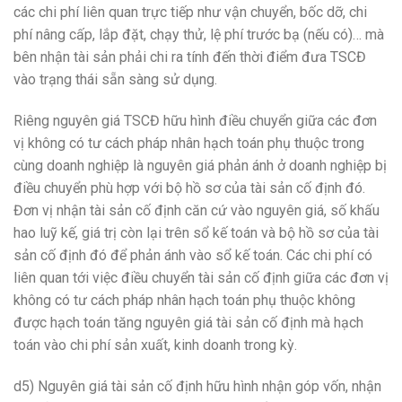
các chi phí liên quan trực tiếp như vận chuyển, bốc dỡ, chi
phí nâng cấp, lắp đặt, chạy thử, lệ phí trước bạ (nếu có)… mà
bên nhận tài sản phải chi ra tính đến thời điểm đưa TSCĐ
vào trạng thái sẵn sàng sử dụng.
Riêng nguyên giá TSCĐ hữu hình điều chuyển giữa các đơn
vị không có tư cách pháp nhân hạch toán phụ thuộc trong
cùng doanh nghiệp là nguyên giá phản ánh ở doanh nghiệp bị
điều chuyển phù hợp với bộ hồ sơ của tài sản cố định đó.
Đơn vị nhận tài sản cố định căn cứ vào nguyên giá, số khấu
hao luỹ kế, giá trị còn lại trên sổ kế toán và bộ hồ sơ của tài
sản cố định đó để phản ánh vào sổ kế toán. Các chi phí có
liên quan tới việc điều chuyển tài sản cố định giữa các đơn vị
không có tư cách pháp nhân hạch toán phụ thuộc không
được hạch toán tăng nguyên giá tài sản cố định mà hạch
toán vào chi phí sản xuất, kinh doanh trong kỳ.
d5) Nguyên giá tài sản cố định hữu hình nhận góp vốn, nhận