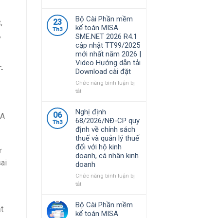
Phần
mềm
Bộ Cài Phần mềm
23
,
MISA
kế toán MISA
Th3
là
,
SME.NET 2026 R4.1
giải
cập nhật TT99/2025
pháp
mới nhất năm 2026 |
quản
Video Hướng dẫn tải
lý
-
Download cài đặt
tài
chính
Chức năng bình luận bị
–
ở
tắt
kế
Bộ
toán
Cài
Nghị định
06
được
SA
Phần
68/2026/NĐ-CP quy
nhiều
Th3
mềm
định về chính sách
doanh
kế
thuế và quản lý thuế
nghiệp
toán
đối với hộ kinh
Việt
MISA
ư
doanh, cá nhân kinh
Nam
SME.NET
ai
doanh
lựa
2026
chọ
R4.1
Chức năng bình luận bị
cập
ở
tắt
nhật
Nghị
TT99/2025
định
Bộ Cài Phần mềm
mới
t
68/2026/NĐ-
kế toán MISA
nhất
CP