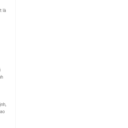
 là
i
nh
ịnh,
iao