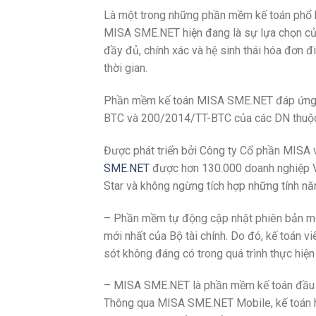
Là một trong những phần mềm kế toán phổ 
MISA SME.NET hiện đang là sự lựa chọn của 
đầy đủ, chính xác và hệ sinh thái hóa đơn đi
thời gian.
Phần mềm kế toán MISA SME.NET đáp ứng đầ
BTC và 200/2014/TT-BTC của các DN thuộc m
Được phát triển bởi Công ty Cổ phần MISA 
SME.NET
được hơn 130.000 doanh nghiệp V
Star và không ngừng tích hợp những tính năn
– Phần mềm tự động cập nhật phiên bản mới 
mới nhất của Bộ tài chính. Do đó, kế toán 
sót không đáng có trong quá trình thực hiện
– MISA SME.NET là phần mềm kế toán đầu tiê
Thông qua MISA SME.NET Mobile, kế toán ha