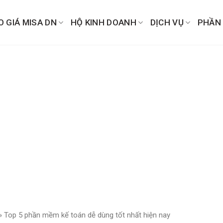
O GIÁ MISA DN
HỘ KINH DOANH
DỊCH VỤ
PHẦN
»
Top 5 phần mềm kế toán dễ dùng tốt nhất hiện nay