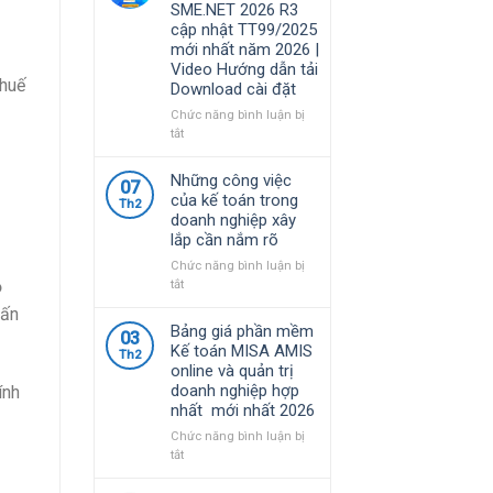
SME.NET 2026 R3
năm
quy
cập nhật TT99/2025
2026
định
mới nhất năm 2026 |
|
về
Video Hướng dẫn tải
Video
chính
thuế
Download cài đặt
Hướng
sách
dẫn
thuế
Chức năng bình luận bị
tải
và
ở
tắt
Download
quản
Bộ
cài
lý
Cài
Những công việc
đặt
07
thuế
Phần
của kế toán trong
đối
Th2
mềm
doanh nghiệp xây
với
kế
lắp cần nắm rõ
hộ
toán
kinh
MISA
Chức năng bình luận bị
doanh,
SME.NET
ở
ộ
tắt
cá
2026
Những
vấn
nhân
R3
công
Bảng giá phần mềm
kinh
03
cập
việc
Kế toán MISA AMIS
doanh
Th2
nhật
của
online và quản trị
TT99/2025
kế
doanh nghiệp hợp
ính
mới
toán
nhất mới nhất 2026
nhất
trong
năm
doanh
Chức năng bình luận bị
2026
nghiệp
ở
tắt
|
xây
Bảng
Video
lắp
giá