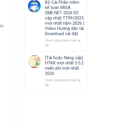
Bộ Cài Phần mềm
Hướng
cần
phần
kế toán MISA
dẫn
nắm
mềm
SME.NET 2026 R2
tải
rõ
Kế
cập nhật TT99/2025
Download
toán
mới nhất năm 2026 |
cài
MISA
ên
Video Hướng dẫn tải
đặt
AMIS
Download cài đặt
online
và
Chức năng bình luận bị
quản
ở
tắt
trị
Bộ
doanh
Cài
[Tải hoặc Nâng cấp]
nghiệp
Phần
HTKK mới nhất 5.5.2
hợp
mềm
miễn phí mới nhất
nhất
kế
2026
mới
toán
nhất
MISA
Chức năng bình luận bị
2026
SME.NET
ở
tắt
2026
[Tải
R2
hoặc
cập
Nâng
nhật
cấp]
TT99/2025
HTKK
mới
mới
nhất
nhất
năm
5.5.2
2026
miễn