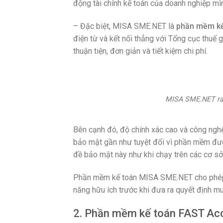
động tài chính kế toán của doanh nghiệp mì
– Đặc biệt, MISA SME.NET là
phần mềm kế
điện từ và kết nối thẳng với Tổng cục thuế 
thuận tiện, đơn giản và tiết kiệm chi phí.
MISA SME.NET ra mắt p
Bên cạnh đó, độ chính xác cao và công ng
bảo mật gần như tuyệt đối vì phần mềm đượ
đề bảo mật này như khi chạy trên các cơ sở 
Phần mềm kế toán MISA SME.NET cho phé
năng hữu ích trước khi đưa ra quyết định m
2. Phần mềm kế toán FAST Ac