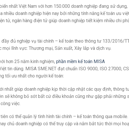
biến nhất Việt Nam với hơn 150.000 doanh nghiệp đang sử dụng,
nhiều doanh nghiệp hiện nay bởi những tính năng kế toán ưu việt
ện tử, ngân hàng điện tử giúp doanh nghiệp tiết kiệm nhiều chi phí
y đủ nghiệp vụ tài chính – kế toán theo thông tư 133/2016/TT
ọi lĩnh vực: Thương mại, Sản xuất, Xây lắp và dịch vụ.
với hơn 25 năm kinh nghiệm,
phần mềm kế toán MISA
iệt tin dùng. MISA SME.NET đạt chuẩn ISO 9000, ISO 27000, C
g tối ưu nhất cho người kế toán:
nhất giúp doanh nghiệp kịp thời cập nhật các quy định, thông t
viên sẽ không bỏ sót bất cứ điều khoản cũng như gặp phải những s
 công việc.
n có thể quản lý tình hình tài chính – kế toán thông qua mobile.
y chủ doanh nghiệp có thể truy cập và nắm bắt tức thời mọi hoạ