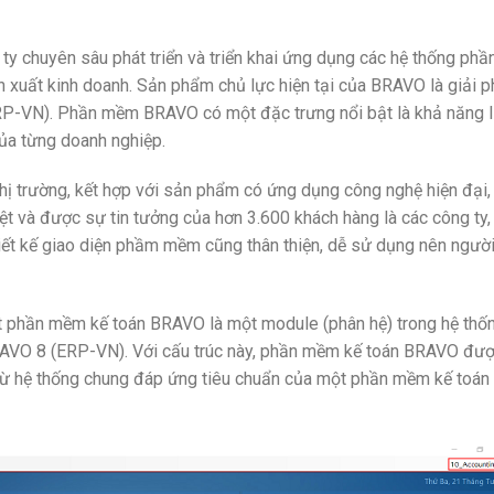
 chuyên sâu phát triển và triển khai ứng dụng các hệ thống phầ
 xuất kinh doanh. Sản phẩm chủ lực hiện tại của BRAVO là giải 
RP-VN). Phần mềm BRAVO có một đặc trưng nổi bật là khả năng l
của từng doanh nghiệp.
thị trường, kết hợp với sản phẩm có ứng dụng công nghệ hiện đại,
t và được sự tin tưởng của hơn 3.600 khách hàng là các công ty,
iết kế giao diện phầm mềm cũng thân thiện, dễ sử dụng nên ngườ
t phần mềm kế toán BRAVO là một module (phân hệ) trong hệ thố
BRAVO 8 (ERP-VN). Với cấu trúc này, phần mềm kế toán BRAVO đư
i từ hệ thống chung đáp ứng tiêu chuẩn của một phần mềm kế toán