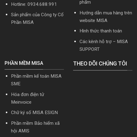
phẩm
Hotline: 0934.688.991
Download
cài
Hướng dẫn mua hàng trên
Sản phẩm của Công ty Cổ
đặt
website MISA
Phần MISA
Hình thức thanh toán
Các kênh hỗ trợ – MISA
SUPPORT
PHẦN MỀM MISA
THEO DÕI CHÚNG TÔI
Phần mềm kế toán MISA
SME
Hóa đơn điện tử
Meinvoice
Chữ ký số MISA ESIGN
Phần mềm Bảo hiểm xã
hội AMIS