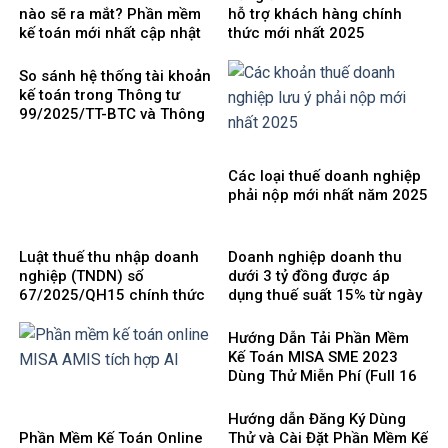
nào sẽ ra mắt? Phần mềm
hỗ trợ khách hàng chính
kế toán mới nhất cập nhật
thức mới nhất 2025
Thông tư 99 thay thế TT200
So sánh hệ thống tài khoản
kế toán trong Thông tư
99/2025/TT-BTC và Thông
tư 200/2014/TT-BTC
Các loại thuế doanh nghiệp
phải nộp mới nhất năm 2025
Luật thuế thu nhập doanh
Doanh nghiệp doanh thu
nghiệp (TNDN) số
dưới 3 tỷ đồng được áp
67/2025/QH15 chính thức
dụng thuế suất 15% từ ngày
có hiệu lực từ ngày
1/10/2025
01/10/2025 và 8 điểm mới
Hướng Dẫn Tải Phần Mềm
cần lưu ý
Kế Toán MISA SME 2023
Dùng Thử Miễn Phí (Full 16
Phân Hệ) mới nhất 2025
Hướng dẫn Đăng Ký Dùng
Phần Mềm Kế Toán Online
Thử và Cài Đặt Phần Mềm Kế