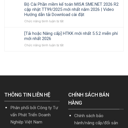
giá
trong
cài
kinh
nhật
Bộ Cài Phần mềm kế toán MISA SME.NET 2026 R2
phần
doanh
đặt
doanh,
TT99/2025
cập nhật TT99/2025 mới nhất năm 2026 | Video
mềm
nghiệp
cá
mới
Hướng dẫn tải Download cài đặt
Kế
xây
nhân
nhất
toán
ở
Chức năng bình luận bị tắt
lắp
kinh
năm
MISA
Bộ
cần
doanh
2026
AMIS
Cài
nắm
|
[Tải hoặc Nâng cấp] HTKK mới nhất 5.5.2 miễn phí
online
Phần
rõ
Video
mới nhất 2026
và
mềm
Hướng
ở
Chức năng bình luận bị tắt
quản
kế
dẫn
[Tải
trị
toán
tải
hoặc
doanh
MISA
Download
Nâng
nghiệp
SME.NET
cài
cấp]
hợp
2026
đặt
HTKK
nhất
R2
mới
mới
cập
nhất
nhất
nhật
5.5.2
2026
TT99/2025
miễn
mới
THÔNG TIN LIÊN HỆ
phí
CHÍNH SÁCH BÁN
nhất
mới
năm
HÀNG
nhất
2026
Phân phối bởi Công ty Tư
2026
|
Video
vấn Phát Triển Doanh
Chính sách bảo
Hướng
Nghiệp Việt Nam
hành/nâng cấp/đổi sản
dẫn
tải