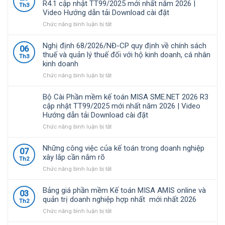
R4.1 cập nhật TT99/2025 mới nhất năm 2026 |
Th3
là
Video Hướng dẫn tải Download cài đặt
giải
pháp
ở
Chức năng bình luận bị tắt
quản
Bộ
lý
Cài
Nghị định 68/2026/NĐ-CP quy định về chính sách
06
tài
Phần
thuế và quản lý thuế đối với hộ kinh doanh, cá nhân
Th3
chính
mềm
kinh doanh
–
kế
kế
toán
ở
Chức năng bình luận bị tắt
toán
MISA
Nghị
được
SME.NET
định
Bộ Cài Phần mềm kế toán MISA SME.NET 2026 R3
nhiều
2026
68/2026/NĐ-
cập nhật TT99/2025 mới nhất năm 2026 | Video
doanh
R4.1
CP
Hướng dẫn tải Download cài đặt
nghiệp
cập
quy
Việt
nhật
định
ở
Chức năng bình luận bị tắt
Nam
TT99/2025
về
Bộ
lựa
mới
chính
Cài
Những công việc của kế toán trong doanh nghiệp
07
chọ
nhất
sách
Phần
xây lắp cần nắm rõ
Th2
năm
thuế
mềm
ở
Chức năng bình luận bị tắt
2026
và
kế
Những
|
quản
toán
công
Video
lý
MISA
Bảng giá phần mềm Kế toán MISA AMIS online và
03
việc
Hướng
thuế
SME.NET
quản trị doanh nghiệp hợp nhất mới nhất 2026
Th2
của
dẫn
đối
2026
ở
Chức năng bình luận bị tắt
kế
tải
với
R3
Bảng
toán
Download
hộ
cập