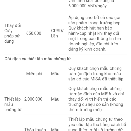
vấn triển khai bổ sung là
6.000.000 VND/ngày.
Áp dụng cho tất cả các gói
sản phẩm trong trường hợp
Thay đổi
Quý khách hết hạn bảo
Giấy
GPSD/
650.000
hành/cập nhật khi thay đổi
phép sử
Lần
một trong các thông tin tên
dụng
doanh nghiệp, địa chỉ trên
đăng ký kinh doanh.
Gói dịch vụ thiết lập mẫu chứng từ
Quý khách chọn mẫu chứng
Miễn phí
Mẫu
từ mặc định trong kho mẫu
sẵn có của MISA đã thiết lập.
Quý khách chọn mẫu chứng
từ mặc định của MISA và chỉ
Thiết lập
2.000.000
Mẫu
thay đổi vị trí hiển thị các
mẫu
trường dữ liệu có sẵn (không
chứng từ
thêm trường mới).
Thiết lập mẫu chứng từ theo
yêu cầu đặc thù bằng cách bổ
Thỏa thuận
Mẫu
sung thêm một số trường dữ