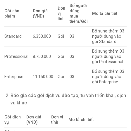
Số người
Đơn
Gói sản
Đơn giá
dùng
vị
Mô tả chi tiết
phẩm
(VN
D
)
mua
tính
thêm/Gói
Bổ sung thêm 03
Standard
6.350.000
Gói
03
người dùng vào
gói Standard
Bổ sung thêm 03
Professional
8.750.000
Gói
03
người dùng vào
gói Professional
Bổ sung thêm 03
Enterprise
11.150.000
Gói
03
người dùng vào
gói Enterprise
Báo giá các gói dịch vụ đào tạo, tư vấn triển khai, dịch
vụ khác
Gói dịch
Đơn giá
Đơn vị
Mô tả chi tiết
vụ
(VND)
tính