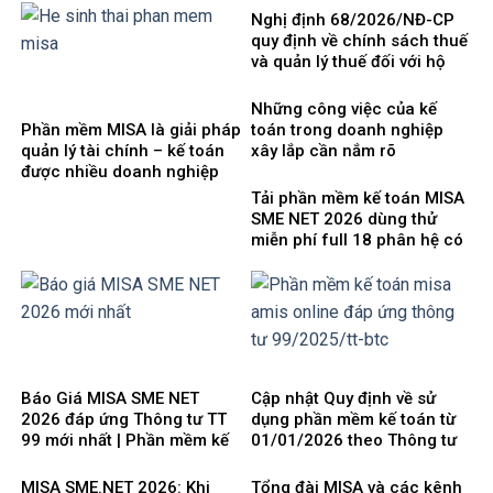
Nghị định 68/2026/NĐ-CP
quy định về chính sách thuế
và quản lý thuế đối với hộ
kinh doanh, cá nhân kinh
doanh
Những công việc của kế
Phần mềm MISA là giải pháp
toán trong doanh nghiệp
quản lý tài chính – kế toán
xây lắp cần nắm rõ
được nhiều doanh nghiệp
Việt Nam lựa chọ
Tải phần mềm kế toán MISA
SME NET 2026 dùng thử
miễn phí full 18 phân hệ có
tính giá thành
Báo Giá MISA SME NET
Cập nhật Quy định về sử
2026 đáp ứng Thông tư TT
dụng phần mềm kế toán từ
99 mới nhất | Phần mềm kế
01/01/2026 theo Thông tư
toán phổ biến dễ dùng
99/2025/TT-BTC mới nhất
MISA SME.NET 2026: Khi
Tổng đài MISA và các kênh