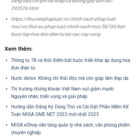
xang-dau-chi-phi-rat-thap-va-khong-gay-ach-tac-
292576.html
https://thuvienphapluat.vn/chinh-sach-phap-luat-
moi/vn/thoi-su-phap-luat/chinh-sach-moi/56730/bat-
buoc-lap-hoa-don-dien-tu-tai-cac-cay-xang
Xem thêm:
Thông tư 78 và thời điểm bắt buộc triển khai áp dụng hóa
đơn điện tử
Nước detox: Không chỉ thải độc mà còn giúp làm đẹp da
Thị trường chứng khoán Việt Nam sụt giảm mạnh:
Nguyên nhân, triển vọng và giải pháp
Hướng dẫn Đăng Ký Dùng Thử và Cài Đặt Phần Mềm Kế
Toán MISA SME NET 2023 mới nhất 2025
MISA eShop nền tảng quản lý nhà sách, văn phòng phẩm
chuyên nghiệp