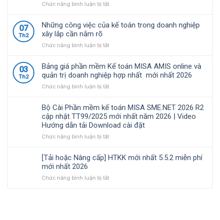
Việt
nhật
định
ở
Chức năng bình luận bị tắt
Nam
TT99/2025
về
Bộ
lựa
mới
chính
Cài
Những công việc của kế toán trong doanh nghiệp
07
chọ
nhất
sách
Phần
xây lắp cần nắm rõ
Th2
năm
thuế
mềm
ở
Chức năng bình luận bị tắt
2026
và
kế
Những
|
quản
toán
công
Video
lý
MISA
Bảng giá phần mềm Kế toán MISA AMIS online và
03
việc
Hướng
thuế
SME.NET
quản trị doanh nghiệp hợp nhất mới nhất 2026
Th2
của
dẫn
đối
2026
ở
Chức năng bình luận bị tắt
kế
tải
với
R3
Bảng
toán
Download
hộ
cập
giá
trong
cài
kinh
nhật
Bộ Cài Phần mềm kế toán MISA SME.NET 2026 R2
phần
doanh
đặt
doanh,
TT99/2025
cập nhật TT99/2025 mới nhất năm 2026 | Video
mềm
nghiệp
cá
mới
Hướng dẫn tải Download cài đặt
Kế
xây
nhân
nhất
toán
ở
Chức năng bình luận bị tắt
lắp
kinh
năm
MISA
Bộ
cần
doanh
2026
AMIS
Cài
nắm
|
[Tải hoặc Nâng cấp] HTKK mới nhất 5.5.2 miễn phí
online
Phần
rõ
Video
mới nhất 2026
và
mềm
Hướng
ở
Chức năng bình luận bị tắt
quản
kế
dẫn
[Tải
trị
toán
tải
hoặc
doanh
MISA
Download
Nâng
nghiệp
SME.NET
cài
cấp]
hợp
2026
đặt
HTKK
nhất
R2