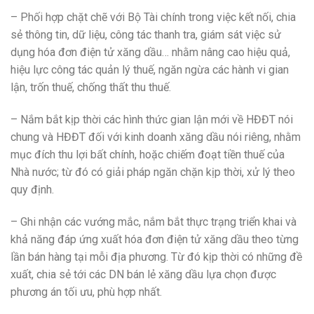
– Phối hợp chặt chẽ với Bộ Tài chính trong việc kết nối, chia
sẻ thông tin, dữ liệu, công tác thanh tra, giám sát việc sử
dụng hóa đơn điện tử xăng dầu… nhằm nâng cao hiệu quả,
hiệu lực công tác quản lý thuế, ngăn ngừa các hành vi gian
lận, trốn thuế, chống thất thu thuế.
– Nắm bắt kịp thời các hình thức gian lận mới về HĐĐT nói
chung và HĐĐT đối với kinh doanh xăng dầu nói riêng, nhằm
mục đích thu lợi bất chính, hoặc chiếm đoạt tiền thuế của
Nhà nước; từ đó có giải pháp ngăn chặn kịp thời, xử lý theo
quy định.
– Ghi nhận các vướng mắc, nắm bắt thực trạng triển khai và
khả năng đáp ứng xuất hóa đơn điện tử xăng dầu theo từng
lần bán hàng tại mỗi địa phương. Từ đó kịp thời có những đề
xuất, chia sẻ tới các DN bán lẻ xăng dầu lựa chọn được
phương án tối ưu, phù hợp nhất.