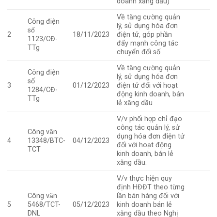
doanh xăng dầu)
Về tăng cường quản
Công điện
lý, sử dụng hóa đơn
số
2
18/11/2023
điện tử, góp phần
1123/CĐ-
đẩy mạnh công tác
TTg
chuyển đổi số
Về tăng cường quản
Công điện
lý, sử dụng hóa đơn
số
3
01/12/2023
điện tử đối với hoạt
1284/CĐ-
động kinh doanh, bán
TTg
lẻ xăng dầu
V/v phối hợp chỉ đạo
công tác quản lý, sử
Công văn
dụng hóa đơn điện tử
4
13348/BTC-
04/12/2023
đối với hoạt động
TCT
kinh doanh, bán lẻ
xăng dầu.
V/v thực hiện quy
định HĐĐT theo từng
Công văn
lần bán hàng đối với
5
5468/TCT-
05/12/2023
kinh doanh bán lẻ
DNL
xăng dầu theo Nghị