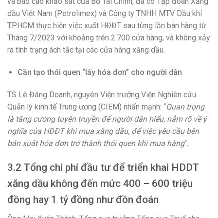
và báo cáo khảo sát của Bộ Tài Chính, đã có Tập đoàn Xăng
dầu Việt Nam (Petrolimex) và Công ty TNHH MTV Dầu khí
TP.HCM thực hiện việc xuất HĐĐT sau từng lần bán hàng từ
Tháng 7/2023 với khoảng trên 2.700 cửa hàng, và không xảy
ra tình trạng ách tắc tại các cửa hàng xăng dầu.
Cần tạo thói quen “lấy hóa đơn” cho người dân
TS Lê Đăng Doanh, nguyên Viện trưởng Viện Nghiên cứu
Quản lý kinh tế Trung ương (CIEM) nhấn mạnh: “
Quan trọng
là tăng cường tuyên truyền để người dân hiểu, nắm rõ về ý
nghĩa của HĐĐT khi mua xăng dầu, để việc yêu cầu bên
bán xuất hóa đơn trở thành thói quen khi mua hàng
“.
3.2 Tổng chi phí đầu tư để triển khai HDDT
xăng dầu không đến mức 400 – 600 triệu
đồng hay 1 tỷ đồng như đồn đoán