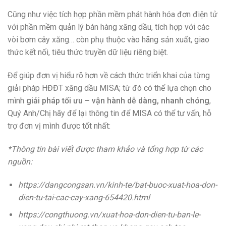
Cũng như việc tích hợp phần mềm phát hành hóa đơn điện tử
với phần mềm quản lý bán hàng xăng dầu, tích hợp với các
vòi bơm cây xăng… còn phụ thuộc vào hãng sản xuất, giao
thức kết nối, tiêu thức truyền dữ liệu riêng biệt.
Để giúp đơn vị hiểu rõ hơn về cách thức triển khai của từng
giải pháp HĐĐT xăng dầu MISA; từ đó có thể lựa chọn cho
mình
giải pháp tối ưu – vận hành dễ dàng, nhanh chóng
,
Quý Anh/Chị hãy để lại thông tin để MISA có thể tư vấn, hỗ
trợ đơn vị mình được tốt nhất:
*Thông tin bài viết được tham khảo và tổng hợp từ các
nguồn:
https://dangcongsan.vn/kinh-te/bat-buoc-xuat-hoa-don-
dien-tu-tai-cac-cay-xang-654420.html
https://congthuong.vn/xuat-hoa-don-dien-tu-ban-le-