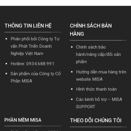
mới
mới
cập
nhất
nhất
nhật
5.5.2
2026
TT99/2025
miễn
mới
THÔNG TIN LIÊN HỆ
phí
CHÍNH SÁCH BÁN
nhất
mới
năm
HÀNG
nhất
2026
Phân phối bởi Công ty Tư
2026
|
Video
vấn Phát Triển Doanh
Chính sách bảo
Hướng
Nghiệp Việt Nam
hành/nâng cấp/đổi sản
dẫn
tải
phẩm
Hotline: 0934.688.991
Download
cài
Hướng dẫn mua hàng trên
Sản phẩm của Công ty Cổ
đặt
website MISA
Phần MISA
Hình thức thanh toán
Các kênh hỗ trợ – MISA
SUPPORT
PHẦN MỀM MISA
THEO DÕI CHÚNG TÔI