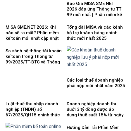
Báo Giá MISA SME NET
2026 đáp ứng Thông tư TT
99 mới nhất | Phần mềm kế
toán phổ biến dễ dùng
MISA SME.NET 2026: Khi
Tổng đài MISA và các kênh
nào sẽ ra mắt? Phần mềm
hỗ trợ khách hàng chính
kế toán mới nhất cập nhật
thức mới nhất 2025
Thông tư 99 thay thế TT200
So sánh hệ thống tài khoản
kế toán trong Thông tư
99/2025/TT-BTC và Thông
tư 200/2014/TT-BTC
Các loại thuế doanh nghiệp
phải nộp mới nhất năm 2025
Luật thuế thu nhập doanh
Doanh nghiệp doanh thu
nghiệp (TNDN) số
dưới 3 tỷ đồng được áp
67/2025/QH15 chính thức
dụng thuế suất 15% từ ngày
có hiệu lực từ ngày
1/10/2025
01/10/2025 và 8 điểm mới
Hướng Dẫn Tải Phần Mềm