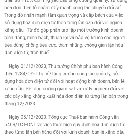
điện số 1123/CĐ-TTg yêu cầu tăng cường quản lý, sử dụng
hóa đơn điện tử nhằm đẩy mạnh công tác chuyển đổi số.
Trong đó nhấn mạnh tầm quan trọng và cấp bách của việc
sử dụng hóa đơn điện tử theo từng lần bán đối với ngành
xăng dầu. Từ đó góp phần tạo lập môi trường kinh doanh
bình đẳng, minh bạch, thuận lợi và bảo vệ lợi ích cho người
tiêu dùng; chống tiêu cực, tham nhũng, chống gian lận hóa
đơn điện tử, trốn thuế.
– Ngày 01/12/2023, Thủ tướng Chính phủ ban hành Công
điện 1284/CĐ-TTg: Về tăng cường công tác quản lý, sử
dụng hóa đơn điện tử đối với hoạt động kinh doanh, bán lẻ
xăng dầu. Sẽ tăng cường giám sát và xử lý nghiêm đối với
các cây xăng không xuất hóa đơn điện tử từng lần bán trong
tháng 12/2023.
– Ngày 05/12/2023, Tổng cục Thuế ban hành Công văn
5468/TCT-DNL về việc thực hiện quy định hóa đơn điện tử
theo từng lần bán hàng đối với kinh doanh bán lẻ xăng dầu