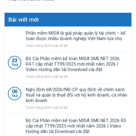
Bài viết mới
Phần mềm MISA là giải pháp quản lý tài chính – kế
toán được nhiều doanh nghiệp Việt Nam lựa chọ
ở
Chức năng bình luận bị tắt
Phần
mềm
Bộ Cài Phần mềm kế toán MISA SME.NET 2026
23
MISA
R4.1 cập nhật TT99/2025 mới nhất năm 2026 |
Th3
là
Video Hướng dẫn tải Download cài đặt
giải
pháp
ở
Chức năng bình luận bị tắt
quản
Bộ
lý
Cài
Nghị định 68/2026/NĐ-CP quy định về chính sách
06
tài
Phần
thuế và quản lý thuế đối với hộ kinh doanh, cá nhân
Th3
chính
mềm
kinh doanh
–
kế
kế
toán
ở
Chức năng bình luận bị tắt
toán
MISA
Nghị
được
SME.NET
định
Bộ Cài Phần mềm kế toán MISA SME.NET 2026 R3
nhiều
2026
68/2026/NĐ-
cập nhật TT99/2025 mới nhất năm 2026 | Video
doanh
R4.1
CP
Hướng dẫn tải Download cài đặt
nghiệp
cập
quy