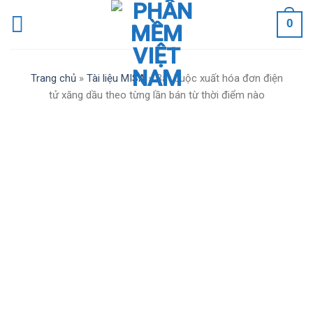
Skip
0
to
content
Trang chủ
»
Tài liệu MISA
»
Bắt buộc xuất hóa đơn điện
tử xăng dầu theo từng lần bán từ thời điểm nào