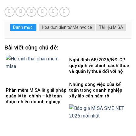
Danh mục:
Hóa đơn điện tử Meinvoice
Tài liệu MISA
Bài viết cùng chủ đề:
Nghị định 68/2026/NĐ-CP
quy định về chính sách thuế
và quản lý thuế đối với hộ
kinh doanh, cá nhân kinh
doanh
Những công việc của kế
Phần mềm MISA là giải pháp
toán trong doanh nghiệp
quản lý tài chính – kế toán
xây lắp cần nắm rõ
được nhiều doanh nghiệp
Việt Nam lựa chọ