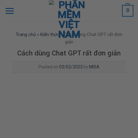
Skip
0
to
content
Trang chủ
»
Kiến thức
»
Cách dùng Chat GPT rất đơn
giản
Cách dùng Chat GPT rất đơn giản
Posted on
03/02/2023
by
MISA