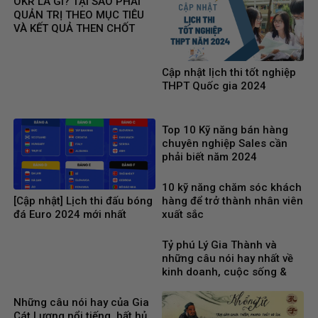
OKR LÀ GÌ? TẠI SAO PHẢI
QUẢN TRỊ THEO MỤC TIÊU
VÀ KẾT QUẢ THEN CHỐT
Cập nhật lịch thi tốt nghiệp
THPT Quốc gia 2024
Top 10 Kỹ năng bán hàng
chuyên nghiệp Sales cần
phải biết năm 2024
10 kỹ năng chăm sóc khách
[Cập nhật] Lịch thi đấu bóng
hàng để trở thành nhân viên
đá Euro 2024 mới nhất
xuất sắc
Tỷ phú Lý Gia Thành và
những câu nói hay nhất về
kinh doanh, cuộc sống &
phụ nữ
Những câu nói hay của Gia
Cát Lượng nổi tiếng, bất hủ