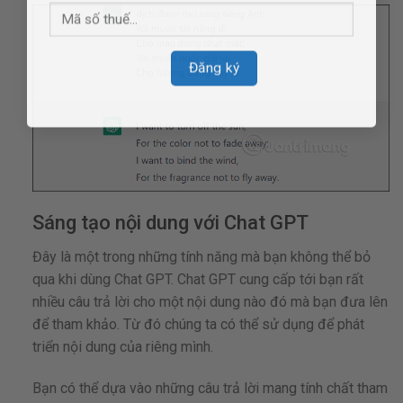
Sáng tạo nội dung với Chat GPT
Đây là một trong những tính năng mà bạn không thể bỏ
qua khi dùng Chat GPT. Chat GPT cung cấp tới bạn rất
nhiều câu trả lời cho một nội dung nào đó mà bạn đưa lên
để tham khảo. Từ đó chúng ta có thể sử dụng để phát
triển nội dung của riêng mình.
Bạn có thể dựa vào những câu trả lời mang tính chất tham