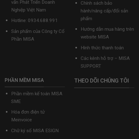
Video
vấn Phát Triển Doanh
Chính sách bảo
Hướng
Nghiệp Việt Nam
hành/nâng cấp/đổi sản
dẫn
tải
phẩm
Hotline: 0934.688.991
Download
cài
Hướng dẫn mua hàng trên
Sản phẩm của Công ty Cổ
đặt
website MISA
Phần MISA
Hình thức thanh toán
Các kênh hỗ trợ – MISA
SUPPORT
PHẦN MỀM MISA
THEO DÕI CHÚNG TÔI
Phần mềm kế toán MISA
SME
Hóa đơn điện tử
Meinvoice
Chữ ký số MISA ESIGN