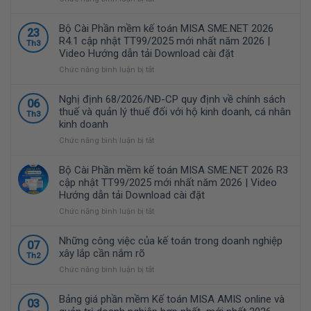
Phần
mềm
Bộ Cài Phần mềm kế toán MISA SME.NET 2026
23
MISA
R4.1 cập nhật TT99/2025 mới nhất năm 2026 |
Th3
là
Video Hướng dẫn tải Download cài đặt
giải
pháp
ở
Chức năng bình luận bị tắt
quản
Bộ
lý
Cài
Nghị định 68/2026/NĐ-CP quy định về chính sách
06
tài
Phần
thuế và quản lý thuế đối với hộ kinh doanh, cá nhân
Th3
chính
mềm
kinh doanh
–
kế
kế
toán
ở
Chức năng bình luận bị tắt
toán
MISA
Nghị
được
SME.NET
định
Bộ Cài Phần mềm kế toán MISA SME.NET 2026 R3
nhiều
2026
68/2026/NĐ-
cập nhật TT99/2025 mới nhất năm 2026 | Video
doanh
R4.1
CP
Hướng dẫn tải Download cài đặt
nghiệp
cập
quy
Việt
nhật
định
ở
Chức năng bình luận bị tắt
Nam
TT99/2025
về
Bộ
lựa
mới
chính
Cài
Những công việc của kế toán trong doanh nghiệp
07
chọ
nhất
sách
Phần
xây lắp cần nắm rõ
Th2
năm
thuế
mềm
ở
Chức năng bình luận bị tắt
2026
và
kế
Những
|
quản
toán
công
Video
lý
MISA
Bảng giá phần mềm Kế toán MISA AMIS online và
03
việc
Hướng
thuế
SME.NET