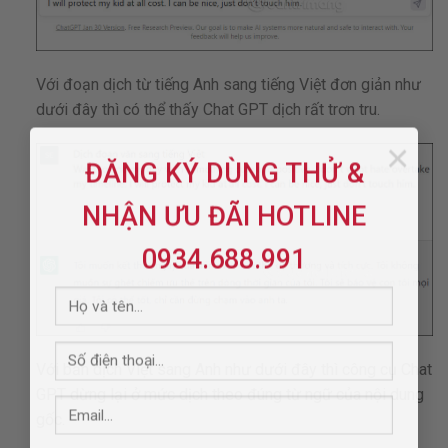
Với đoạn dịch từ tiếng Anh sang tiếng Việt đơn giản như
dưới đây thì có thể thấy Chat GPT dịch rất trơn tru.
×
ĐĂNG KÝ DÙNG THỬ &
NHẬN ƯU ĐÃI HOTLINE
0934.688.991
Với bản dịch Việt sang Anh như dưới đây thì công cụ Chat
GPT dừng lại ở mức dịch theo đúng từ ngữ của nội dung
gốc.