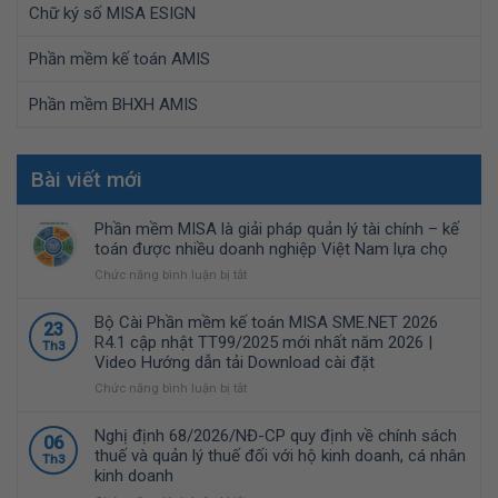
Chữ ký số MISA ESIGN
Phần mềm kế toán AMIS
Phần mềm BHXH AMIS
Bài viết mới
Phần mềm MISA là giải pháp quản lý tài chính – kế
toán được nhiều doanh nghiệp Việt Nam lựa chọ
ở
Chức năng bình luận bị tắt
Phần
mềm
Bộ Cài Phần mềm kế toán MISA SME.NET 2026
23
MISA
R4.1 cập nhật TT99/2025 mới nhất năm 2026 |
Th3
là
Video Hướng dẫn tải Download cài đặt
giải
pháp
ở
Chức năng bình luận bị tắt
quản
Bộ
lý
Cài
Nghị định 68/2026/NĐ-CP quy định về chính sách
06
tài
Phần
thuế và quản lý thuế đối với hộ kinh doanh, cá nhân
Th3
chính
mềm
kinh doanh
–
kế