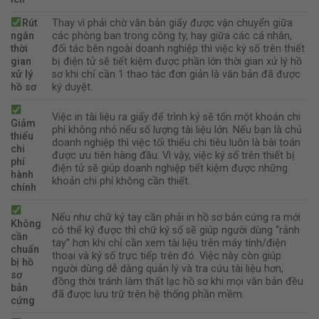
Rút
Thay vì phải chờ văn bản giấy được vận chuyển giữa
ngắn
các phòng ban trong công ty, hay giữa các cá nhân,
thời
đối tác bên ngoài doanh nghiệp thì việc ký số trên thiết
gian
bị điện tử sẽ tiết kiệm được phần lớn thời gian xử lý hồ
xử lý
sơ khi chỉ cần 1 thao tác đơn giản là văn bản đã được
hồ sơ
ký duyệt.
Việc in tài liệu ra giấy để trình ký sẽ tốn một khoản chi
Giảm
phí không nhỏ nếu số lượng tài liệu lớn. Nếu bạn là chủ
thiểu
doanh nghiệp thì việc tối thiểu chi tiêu luôn là bài toán
chi
được ưu tiên hàng đầu. Vì vậy, việc ký số trên thiết bị
phí
điện tử sẽ giúp doanh nghiệp tiết kiệm được những
hành
khoản chi phí không cần thiết.
chính
Nếu như chữ ký tay cần phải in hồ sơ bản cứng ra mới
Không
có thể ký được thì chữ ký số sẽ giúp người dùng “rảnh
cần
tay” hơn khi chỉ cần xem tài liệu trên máy tính/điện
chuẩn
thoại và ký số trực tiếp trên đó. Việc này còn giúp
bị hồ
người dùng dễ dàng quản lý và tra cứu tài liệu hơn,
sơ
đồng thời tránh làm thất lạc hồ sơ khi mọi văn bản đều
bản
đã được lưu trữ trên hệ thống phần mềm.
cứng