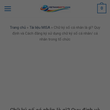
Skip
0
to
content
Trang chủ
»
Tài liệu MISA
»
Chữ ký số cá nhân là gì? Quy
định và Cách đăng ký sử dụng chữ ký số cá nhân/ cá
nhân trong tổ chức