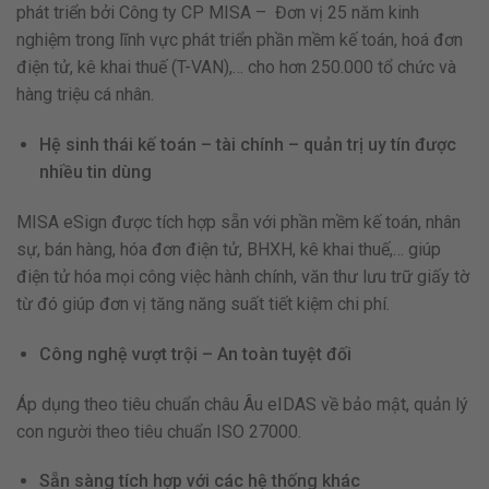
phát triển bởi Công ty CP MISA – Đơn vị 25 năm kinh
nghiệm trong lĩnh vực phát triển phần mềm kế toán, hoá đơn
điện tử, kê khai thuế (T-VAN),… cho hơn 250.000 tổ chức và
hàng triệu cá nhân.
Hệ sinh thái kế toán – tài chính – quản trị uy tín được
nhiều tin dùng
MISA eSign được tích hợp sẵn với phần mềm kế toán, nhân
sự, bán hàng, hóa đơn điện tử, BHXH, kê khai thuế,… giúp
điện tử hóa mọi công việc hành chính, văn thư lưu trữ giấy tờ
từ đó giúp đơn vị tăng năng suất tiết kiệm chi phí.
Công nghệ vượt trội – An toàn tuyệt đối
Áp dụng theo tiêu chuẩn châu Âu eIDAS về bảo mật, quản lý
con người theo tiêu chuẩn ISO 27000.
Sẵn sàng tích hợp với các hệ thống khác