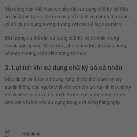
Mọi công dân Việt Nam có nhu cầu sử dụng chữ ký số đều
có thể đăng ký với đơn vị cung cấp dịch vụ chứng thực chữ
ký số và sử dụng tương đương với chữ ký tay của mình.
Đối tượng cụ thể cần sử dụng chữ ký số cá nhân trong
doanh nghiệp như: Giám đốc, phó giám đốc, trưởng phòng,
kế toán trưởng, nhân viên trong tổ chức,…
3. Lợi ích khi sử dụng chữ ký số cá nhân
Mặc dù chưa được sử dụng rộng rãi do thói quen ký tay
truyền thống của người Việt vẫn còn tồn tại, tuy nhiên chữ ký
số cá nhân lại có vô số ưu điểm nổi bật, xứng đáng được
xem xét và đưa vào sử dụng trong đời sống hàng ngày:
Lợi
Nội dung
ích