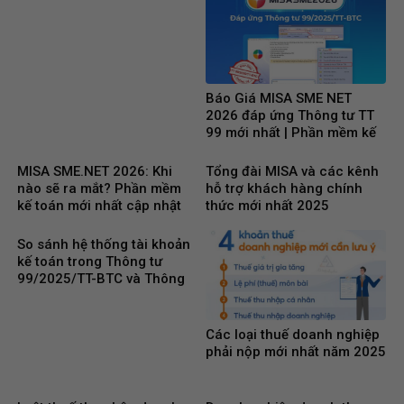
Việt Nam lựa chọ
Báo Giá MISA SME NET
2026 đáp ứng Thông tư TT
99 mới nhất | Phần mềm kế
toán phổ biến dễ dùng
MISA SME.NET 2026: Khi
Tổng đài MISA và các kênh
nào sẽ ra mắt? Phần mềm
hỗ trợ khách hàng chính
kế toán mới nhất cập nhật
thức mới nhất 2025
Thông tư 99 thay thế TT200
So sánh hệ thống tài khoản
kế toán trong Thông tư
99/2025/TT-BTC và Thông
tư 200/2014/TT-BTC
Các loại thuế doanh nghiệp
phải nộp mới nhất năm 2025