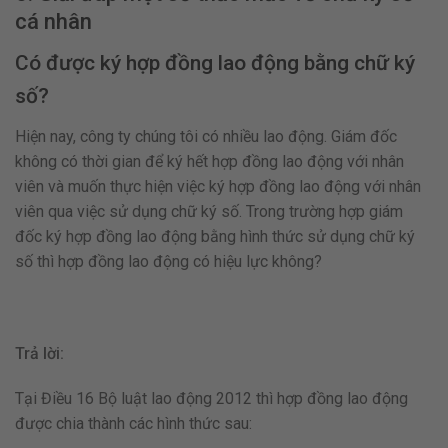
cá nhân
Có được ký hợp đồng lao động bằng chữ ký
số?
Hiện nay, công ty chúng tôi có nhiều lao động. Giám đốc
không có thời gian để ký hết hợp đồng lao động với nhân
viên và muốn thực hiện việc ký hợp đồng lao động với nhân
viên qua việc sử dụng chữ ký số. Trong trường hợp giám
đốc ký hợp đồng lao động bằng hình thức sử dụng chữ ký
số thì hợp đồng lao động có hiệu lực không?
Trả lời:
Tại Điều 16 Bộ luật lao động 2012 thì hợp đồng lao động
được chia thành các hình thức sau: