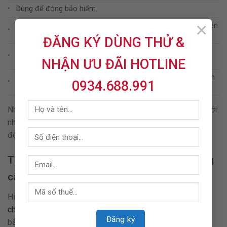
Dùng để đóng bảo hiểm.
×
Thay thế cho chữ ký tay trong các giao dịch thương mại điện
tử ở môi trường số.
ĐĂNG KÝ DÙNG THỬ &
Sử dụng khi mua bán hàng trực tuyến, đầu tư chứng khoán
NHẬN ƯU ĐÃI HOTLINE
trực tuyến, chuyển tiền ngân hàng, thanh toán trực tuyến.
Quản lý doanh nghiệp hiệu quả với mức độ bảo mật, an toàn
0934.688.991
cao.
Như vậy, doanh nghiệp trên có thể ký hợp đồng lao động với
nhân viên bằng chữ ký số. Hay cá nhân ký số hợp đồng lao
động là vẫn tuân thủ quy định pháp luật.
Tiêu chí chọn chữ ký số cá nhân từ nhà cung
cấp?
Hiện nay, trên thị trường có rất nhiều nhà cung cấp
dịch vụ
chữ ký số
nhằm phục vụ mục đích ký số hóa đơn điện tử
bắt buộc và các văn bản điện tử phục vụ hoạt động sản