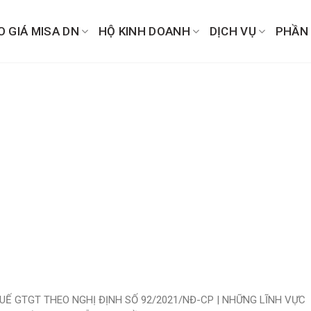
O GIÁ MISA DN
HỘ KINH DOANH
DỊCH VỤ
PHẦN
UẾ GTGT THEO NGHỊ ĐỊNH SỐ 92/2021/NĐ-CP | NHỮNG LĨNH VỰC