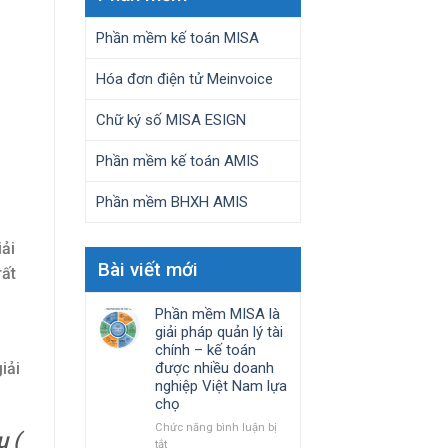
Phần mềm kế toán MISA
Hóa đơn điện tử Meinvoice
Chữ ký số MISA ESIGN
Phần mềm kế toán AMIS
Phần mềm BHXH AMIS
ải
Bài viết mới
rất
Phần mềm MISA là
giải pháp quản lý tài
chính – kế toán
được nhiều doanh
iải
nghiệp Việt Nam lựa
chọ
Chức năng bình luận bị
u (
ở
tắt