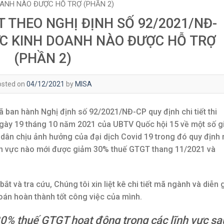
ANH NÀO ĐƯỢC HỖ TRỢ (PHẦN 2)
 THEO NGHỊ ĐỊNH SỐ 92/2021/NĐ-
ỰC KINH DOANH NÀO ĐƯỢC HỖ TRỢ
(PHẦN 2)
osted on
04/12/2021
by
MISA
 ban hành Nghị định số 92/2021/NĐ-CP quy định chi tiết thi
ày 19 tháng 10 năm 2021 của UBTV Quốc hội 15 về một số gi
dân chịu ảnh hưởng của đại dịch Covid 19 trong đó quy định 
ĩnh vực nào mới được giảm 30% thuế GTGT thang 11/2021 và
t và tra cứu, Chúng tôi xin liệt kê chi tiết mã ngành và diễn g
oán hoàn thành tốt công việc của mình.
% thuế GTGT hoạt động trong các lĩnh vực sa