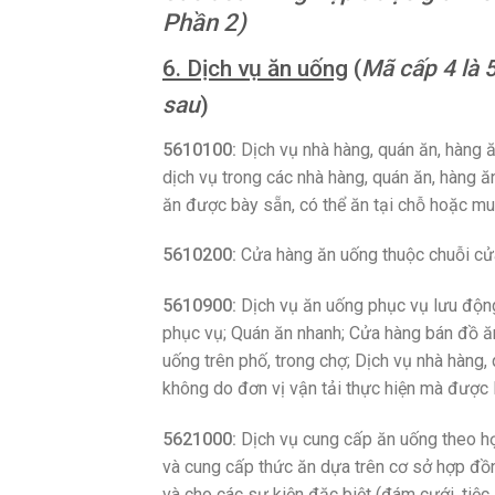
Phần 2)
6. Dịch vụ ăn uống
(
Mã cấp 4 là 
sau
)
5610100:
Dịch vụ nhà hàng, quán ăn, hàng 
dịch vụ trong các nhà hàng, quán ăn, hàng
ăn được bày sẵn, có thể ăn tại chỗ hoặc m
5610200:
Cửa hàng ăn uống thuộc chuỗi cử
5610900:
Dịch vụ ăn uống phục vụ lưu độn
phục vụ; Quán ăn nhanh; Cửa hàng bán đồ ă
uống trên phố, trong chợ; Dịch vụ nhà hàng, 
không do đơn vị vận tải thực hiện mà được 
5621000:
Dịch vụ cung cấp ăn uống theo h
và cung cấp thức ăn dựa trên cơ sở hợp đồn
và cho các sự kiện đặc biệt (đám cưới, tiệc,