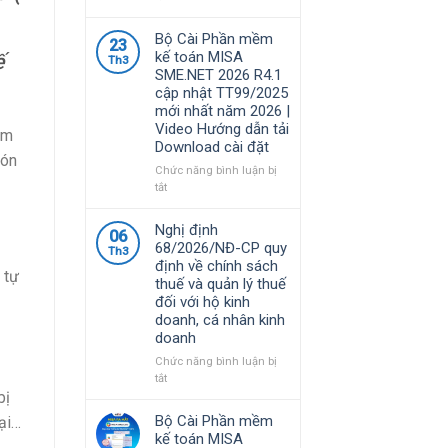
Phần
mềm
Bộ Cài Phần mềm
23
MISA
kế toán MISA
ế
Th3
là
SME.NET 2026 R4.1
giải
cập nhật TT99/2025
pháp
mới nhất năm 2026 |
quản
Video Hướng dẫn tải
lý
ồm
Download cài đặt
tài
món
chính
Chức năng bình luận bị
–
ở
tắt
kế
Bộ
toán
Cài
Nghị định
06
được
Phần
68/2026/NĐ-CP quy
nhiều
Th3
mềm
định về chính sách
doanh
kế
 tự
thuế và quản lý thuế
nghiệp
toán
đối với hộ kinh
Việt
MISA
doanh, cá nhân kinh
Nam
SME.NET
doanh
lựa
2026
chọ
R4.1
Chức năng bình luận bị
cập
ở
tắt
nhật
Nghị
bị
TT99/2025
định
Bộ Cài Phần mềm
ại…
mới
68/2026/NĐ-
kế toán MISA
nhất
CP