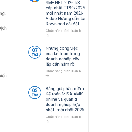
SME.NET 2026 R3
năm
quy
cập nhật TT99/2025
2026
định
ng,
mới nhất năm 2026 |
|
về
Video Hướng dẫn tải
Video
chính
Download cài đặt
Hướng
sách
Dịch
dẫn
thuế
Chức năng bình luận bị
tải
và
ở
tắt
Download
quản
Bộ
cài
lý
Cài
Những công việc
đặt
07
thuế
Phần
của kế toán trong
đối
Th2
mềm
doanh nghiệp xây
với
kế
lắp cần nắm rõ
hộ
toán
kinh
MISA
Chức năng bình luận bị
doanh,
biến
SME.NET
ở
tắt
cá
2026
Những
nhân
R3
công
Bảng giá phần mềm
kinh
03
cập
việc
Kế toán MISA AMIS
doanh
Th2
nhật
của
online và quản trị
TT99/2025
kế
doanh nghiệp hợp
mới
toán
nhất mới nhất 2026
nhất
trong
năm
doanh
Chức năng bình luận bị
2026
nghiệp
ở
tắt
|
xây
Bảng
Video
lắp
giá