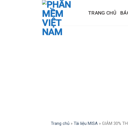
Skip
to
TRANG CHỦ
BÁ
content
Trang chủ
»
Tài liệu MISA
»
GIẢM 30% TH