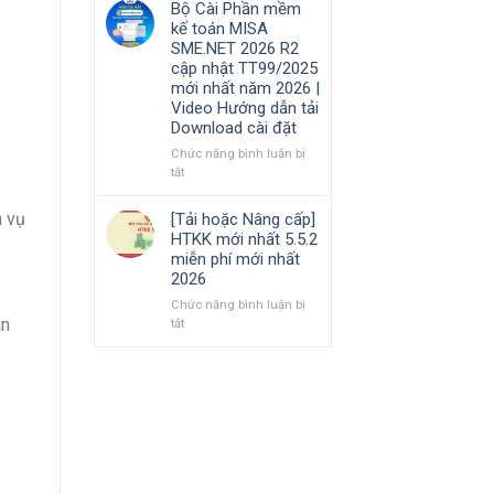
Bộ Cài Phần mềm
Hướng
cần
phần
kế toán MISA
dẫn
nắm
mềm
SME.NET 2026 R2
tải
rõ
Kế
cập nhật TT99/2025
Download
toán
mới nhất năm 2026 |
cài
MISA
Video Hướng dẫn tải
đặt
AMIS
Download cài đặt
online
và
Chức năng bình luận bị
quản
ở
tắt
trị
Bộ
doanh
Cài
h vụ
[Tải hoặc Nâng cấp]
nghiệp
Phần
HTKK mới nhất 5.5.2
hợp
mềm
miễn phí mới nhất
nhất
kế
2026
mới
toán
nhất
MISA
Chức năng bình luận bị
2026
án
SME.NET
ở
tắt
2026
[Tải
R2
hoặc
cập
Nâng
nhật
cấp]
TT99/2025
HTKK
mới
mới
nhất
nhất
năm
5.5.2
2026
miễn