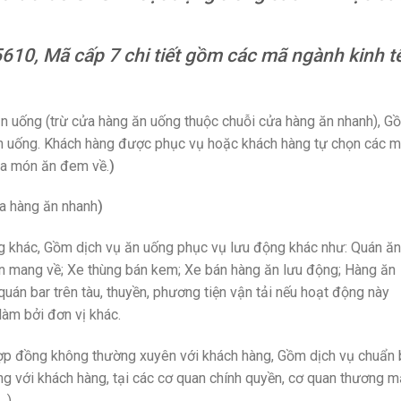
5610, Mã cấp 7 chi tiết gồm các mã ngành kinh t
ăn uống (trừ cửa hàng ăn uống thuộc chuỗi cửa hàng ăn nhanh), G
 ăn uống. Khách hàng được phục vụ hoặc khách hàng tự chọn các 
ua món ăn đem về.
)
a hàng ăn nhanh
)
g khác, Gồm dịch vụ ăn uống phục vụ lưu động khác như: Quán ăn
n mang về; Xe thùng bán kem; Xe bán hàng ăn lưu động; Hàng ăn
quán bar trên tàu, thuyền, phương tiện vận tải nếu hoạt động này
làm bởi đơn vị khác.
ợp đồng không thường xuyên với khách hàng, Gồm dịch vụ chuẩn 
g với khách hàng, tại các cơ quan chính quyền, cơ quan thương m
…)