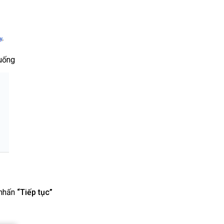
uống
 nhấn
“Tiếp tục”