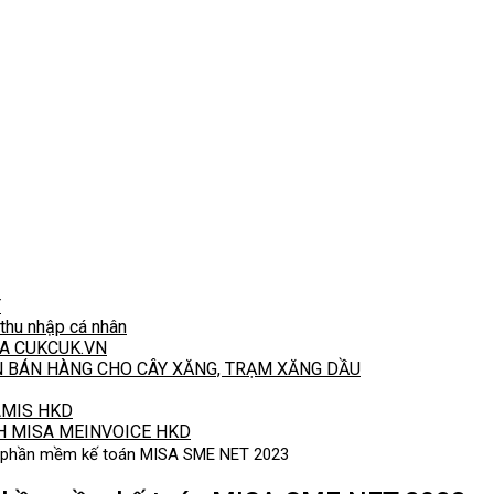
T
hu nhập cá nhân
A CUKCUK.VN
N BÁN HÀNG CHO CÂY XĂNG, TRẠM XĂNG DẦU
 AMIS HKD
H MISA MEINVOICE HKD
ặt phần mềm kế toán MISA SME NET 2023