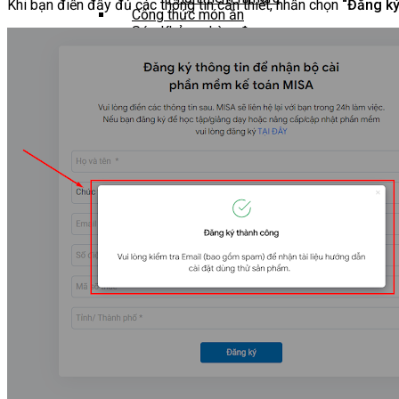
Khi bạn điền đầy đủ các thông tin cần thiết, nhấn chọn
“Đăng ký
Công thức món ăn
Sức Khỏe – Làm đẹp
0
Cart
No products in the cart.