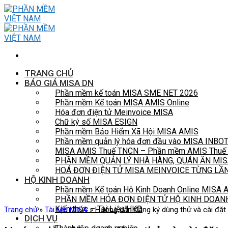
Skip
to
content
TRANG CHỦ
BÁO GIÁ MISA DN
Phần mềm kế toán MISA SME NET 2026
Phần mềm Kế toán MISA AMIS Online
Hóa đơn điện tử Meinvoice MISA
Chữ ký số MISA ESIGN
Phần mềm Bảo Hiểm Xã Hội MISA AMIS
Phần mềm quản lý hóa đơn đầu vào MISA INBO
MISA AMIS Thuế TNCN – Phần mềm AMIS Thuế t
PHẦN MỀM QUẢN LÝ NHÀ HÀNG, QUÁN ĂN MIS
HOÁ ĐƠN ĐIỆN TỬ MISA MEINVOICE TỪNG LẦ
HỘ KINH DOANH
Phần mềm Kế toán Hộ Kinh Doanh Online MISA
PHẦN MỀM HÓA ĐƠN ĐIỆN TỬ HỘ KINH DOAN
Kiến thức – Tài Liệu HKD
Trang chủ
»
Tài liệu MISA
»
Hướng dẫn đăng ký dùng thử và cài đ
DỊCH VỤ