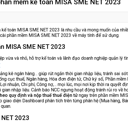
t phần mềm kế toán MISA SME NET 2023
 kế toán MISA SME NET 2023 là nhu cầu và mong muốn của nhiều k
 bộ cài phần mềm MISA SME NET 2023 về máy tính để sử dụng.
toán MISA SME NET 2023
ừa và nhỏ, hỗ trợ kế toán và lãnh đạo doanh nghiệp quản lý tình 
T
ảng kê ngân hàng… giúp rút ngắn thời gian nhập liệu, tránh sai sót
ng cục thuế, Ngân hàng, Hóa đơn điện tử, Chữ ký số, Phần mềm bán
Lợi nhuận, Chi phí, Công nợ,… mọi lúc, mọi nơi kịp thời ra quyết đ
ời gian nhập liệu. Cảnh báo NCC ngưng hoạt động tránh rủi ro về h
theo quy định và nộp thuế thuế điện tử
ngay trên phần mềm MI
iao diện Dashboard phân tích trên từng phân hệ (Mua hàng, Bán h
 quan.
E NET 2023