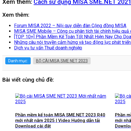
Xem thêm:
Cách sử dụng MISA SME.NET 2021 o
Xem thêm:
Forum MISA 2022 – Nội quy diễn đàn Cộng đồng MISA
MISA SME Mobile – Công cụ phân tích tài chính hiệu quả
[TOP 10+] Phần Mềm Kế Toán Tốt Nhất Hiện Nay Cho Doa
Những câu nói truyền cảm hứng và tạo động lực phát triển
Dịch vụ tư vấn Thuế doanh nghiệp
Danh mục:
BỘ CÀI MISA SME NET 2023
Bài viết cùng chủ đề:
Phần mềm kế toán MISA SME.NET 2023 R40
Phần m
mới nhất năm 2025 | Video Hướng dẫn tải
mới nhấ
Download cài đặt
Downloa