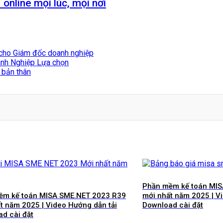
nline mọi lúc, mọi nơi
 cho Giám đốc doanh nghiệp
nh Nghiệp Lựa chọn
 bản thân
Phần mềm kế toán MI
ềm kế toán MISA SME.NET 2023 R39
mới nhất năm 2025 | V
t năm 2025 | Video Hướng dẫn tải
Download cài đặt
d cài đặt