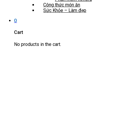
Công thức món ăn
Sức Khỏe – Làm đẹp
0
Cart
No products in the cart.