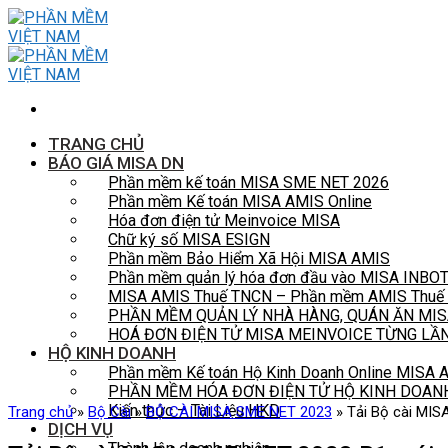
Skip
to
content
TRANG CHỦ
BÁO GIÁ MISA DN
Phần mềm kế toán MISA SME NET 2026
Phần mềm Kế toán MISA AMIS Online
Hóa đơn điện tử Meinvoice MISA
Chữ ký số MISA ESIGN
Phần mềm Bảo Hiểm Xã Hội MISA AMIS
Phần mềm quản lý hóa đơn đầu vào MISA INBO
MISA AMIS Thuế TNCN – Phần mềm AMIS Thuế t
PHẦN MỀM QUẢN LÝ NHÀ HÀNG, QUÁN ĂN MIS
HOÁ ĐƠN ĐIỆN TỬ MISA MEINVOICE TỪNG LẦ
HỘ KINH DOANH
Phần mềm Kế toán Hộ Kinh Doanh Online MISA
PHẦN MỀM HÓA ĐƠN ĐIỆN TỬ HỘ KINH DOAN
Kiến thức – Tài Liệu HKD
Trang chủ
»
Bộ Cài
»
BỘ CÀI MISA SME NET 2023
»
Tải Bộ cài MIS
DỊCH VỤ