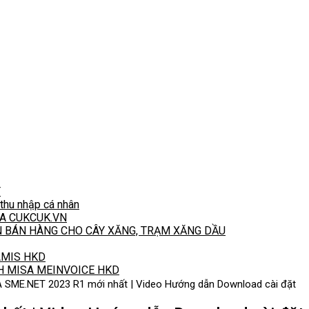
T
hu nhập cá nhân
A CUKCUK.VN
N BÁN HÀNG CHO CÂY XĂNG, TRẠM XĂNG DẦU
 AMIS HKD
H MISA MEINVOICE HKD
A SME.NET 2023 R1 mới nhất | Video Hướng dẫn Download cài đặt