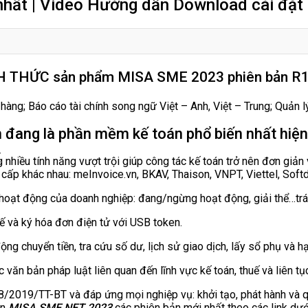
hất | Video Hướng dẫn Download cài đặt
ÍNH THỨC sản phẩm MISA SME 2023 phiên bản R
hàng; Báo cáo tài chính song ngữ Việt – Anh, Việt – Trung; Quản 
 đang là phần mềm kế toán phổ biến nhất hiện
T
iều tính năng vượt trội giúp công tác kế toán trở nên đơn giản 
cấp khác nhau: meInvoice.vn, BKAV, Thaison, VNPT, Viettel, Sof
oạt động của doanh nghiệp: đang/ngừng hoạt động, giải thể…tránh
 và ký hóa đơn điện tử với USB token.
ng chuyển tiền, tra cứu số dư, lịch sử giao dịch, lấy sổ phụ và 
ăn bản pháp luật liên quan đến lĩnh vực kế toán, thuế và liên tục
/2019/TT-BT và đáp ứng mọi nghiệp vụ: khởi tạo, phát hành và q
án
MISA SME.NET 2023
các phiên bản mới nhất theo các link dướ