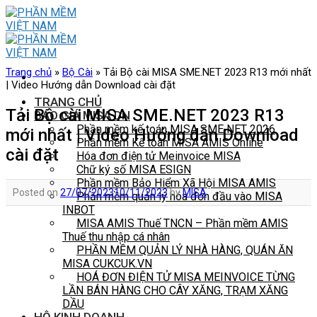
Skip
to
content
Trang chủ
»
Bộ Cài
»
Tải Bộ cài MISA SME.NET 2023 R13 mới nhất
| Video Hướng dẫn Download cài đặt
TRANG CHỦ
Tải Bộ cài MISA SME.NET 2023 R13
BÁO GIÁ MISA DN
Phần mềm kế toán MISA SME NET 2026
mới nhất | Video Hướng dẫn Download
Phần mềm Kế toán MISA AMIS Online
cài đặt
Hóa đơn điện tử Meinvoice MISA
Chữ ký số MISA ESIGN
Phần mềm Bảo Hiểm Xã Hội MISA AMIS
Posted on
27/07/2023
10/11/2023
by
MISA
Phần mềm quản lý hóa đơn đầu vào MISA
INBOT
MISA AMIS Thuế TNCN – Phần mềm AMIS
Thuế thu nhập cá nhân
PHẦN MỀM QUẢN LÝ NHÀ HÀNG, QUÁN ĂN
MISA CUKCUK.VN
HOÁ ĐƠN ĐIỆN TỬ MISA MEINVOICE TỪNG
LẦN BÁN HÀNG CHO CÂY XĂNG, TRẠM XĂNG
DẦU