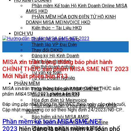
HỘ KINH DOANH
Phần mềm Kế toán Hộ Kinh Doanh Online MISA
AMIS HKD
PHẦN MỀM HÓA ĐƠN ĐIỆN TỬ HỘ KINH
DOANH MISA MEINVOICE HKD
Kiến thức – Tài Liệu HKD
DỊCH VỤ
Thành lập doanh nghiệp
27
Thành lập VP Đại Diện
Th7
Thay đổi DKKD
Đăng ký Hộ Kinh Doanh
MISA xin trân trọng thông báo phát hành
Thành lập chi nhánh
Giải thể doanh nghiệp
CHÍNH THỨC sản phẩm MISA SME NET 2023
Tư vấn kế toán
Mới Nhất
phiên bản R13
Tư vấn Doanh Nghiệp
PHẦN MỀM
MISA xin trân trọng thông báo phát hành CHÍNH THỨC sản
Phần mềm kế toán MISA SME NET
phẩm
MISA
SME 2023
phiên bản R13
Chữ ký số MISA ESIGN
Hóa đơn điện tử Meinvoice
Đáp ứng cập nhật thông tin KH/NCC theo ngày cập nhật cuối,
Phần mềm quản lý hóa đơn đầu vào MISA
Cập nhật mức lương cơ sở theo Nghị định 24/2023/NĐ-CP…
INBOT
Bảo hiểm xã hội MISA AMIS
Phần mềm kế toán MISA SME.NET
Phần mềm kế toán MISA AMIS Online
Phần mềm quản lý cửa hàng MISA
2023
hiện đang là phần mềm kế toán phổ