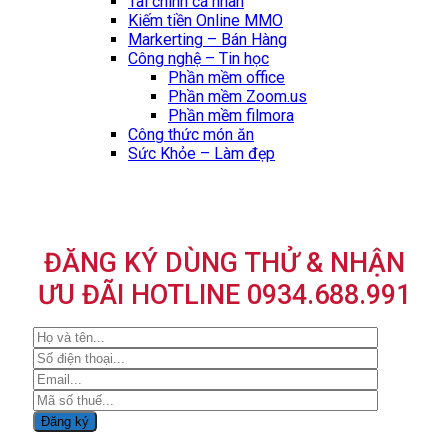
Tài chính cá nhân
Kiếm tiền Online MMO
Markerting – Bán Hàng
Công nghệ – Tin học
Phần mềm office
Phần mềm Zoom.us
Phần mềm filmora
Công thức món ăn
Sức Khỏe – Làm đẹp
ĐĂNG KÝ DÙNG THỬ & NHẬN
ƯU ĐÃI HOTLINE 0934.688.991