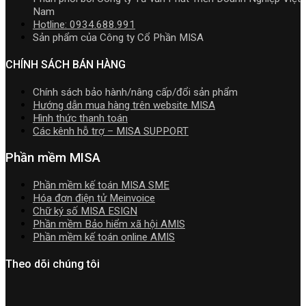
dẫn
trị
2026
Nam
tải
doanh
R2
Hotline: 0934.688.991
Download
nghiệp
cập
Sản phẩm của Công ty Cổ Phần MISA
cài
hợp
nhật
đặt
nhất
TT99/202
CHÍNH SÁCH BÁN HÀNG
mới
mới
nhất
nhất
Chính sách bảo hành/nâng cấp/đổi sản phẩm
2026
năm
Hướng dẫn mua hàng trên website MISA
2026
Hình thức thanh toán
|
Các kênh hỗ trợ – MISA SUPPORT
Video
Hướng
Phần mềm MISA
dẫn
tải
Phần mềm kế toán MISA SME
Download
Hóa đơn điện tử Meinvoice
cài
Chữ ký số MISA ESIGN
đặt
Phần mềm Bảo hiểm xã hội AMIS
Phần mềm kế toán online AMIS
Theo dõi chúng tôi