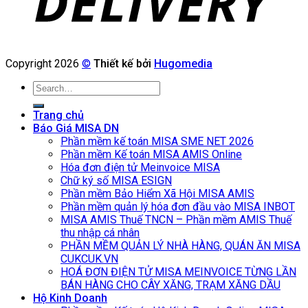
Copyright 2026
©
Thiết kế bởi
Hugomedia
Search
for:
Trang chủ
Báo Giá MISA DN
Phần mềm kế toán MISA SME NET 2026
Phần mềm Kế toán MISA AMIS Online
Hóa đơn điện tử Meinvoice MISA
Chữ ký số MISA ESIGN
Phần mềm Bảo Hiểm Xã Hội MISA AMIS
Phần mềm quản lý hóa đơn đầu vào MISA INBOT
MISA AMIS Thuế TNCN – Phần mềm AMIS Thuế
thu nhập cá nhân
PHẦN MỀM QUẢN LÝ NHÀ HÀNG, QUÁN ĂN MISA
CUKCUK.VN
HOÁ ĐƠN ĐIỆN TỬ MISA MEINVOICE TỪNG LẦN
BÁN HÀNG CHO CÂY XĂNG, TRẠM XĂNG DẦU
Hộ Kinh Doanh