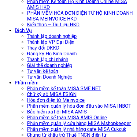
Phần mềm Kế toán Hộ Kinh Doanh Online MISA
AMIS HKD
PHẦN MỀM HÓA ĐƠN ĐIỆN TỬ HỘ KINH DOANH
MISA MEINVOICE HKD
Kiến thức – Tài Liệu HKD
Dịch Vụ
Thành lập doanh nghiệp
Thành lập VP Đại Diện
Thay đổi DKKD
Đăng ký Hộ Kinh Doanh
Thành lập chi nhánh
Giải thể doanh nghiệp
Tư vấn kế toán
Tư vấn Doanh Nghiệp
Phần mềm
Phần mềm kế toán MISA SME NET
Chữ ký số MISA ESIGN
Hóa đơn điện tử Meinvoice
Phần mềm quản lý hóa đơn đầu vào MISA INBOT
Bảo hiểm xã hội MISA AMIS
Phần mềm kế toán MISA AMIS Online
Phần mềm quản lý cửa hàng MISA Mshopkeeper
Phần mềm quản lý nhà hàng cafe MISA Cukcuk
Chứng từ khấu trừ Thuế TNCN điện tử