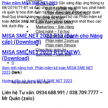
Phần mềm MISA SME.NET 2023
Sẵn sàng đáp ứng thông tư
KHÓA HỌC
68/2019/TT-BT và đáp ứng mọi nghiệp vụ: khởi tạo, phát hành
Đào Tạo Bán Hàng
và quản lý hóa đơn điện tử theo đúng quy định của cơ quan
Phần mềm MISA SME NET
thuế.Quý khách hàng vui lòng download bộ cài Phần mềm kế
Tài chính cá nhân
toán
MISA SME.NET 2023
các phiên bản mới nhất theo các
Kiếm tiền Online MMO
link dưới đây:
Markerting – Bán Hàng
Công nghệ – Tin học
MISA SME.NET 2023 R13 (Dành cho Nâng
Phần mềm office
Phần mềm Zoom.us
cấp) (Download)
Phần mềm filmora
Công thức món ăn
MISA SME.NET 2023 R13 (NEW)
Sức Khỏe – Làm đẹp
(Download)
0
Xem tính năng mới Phần mềm kế toán MISA SME NET
2023
(New)
Cart
Hướng dẫn sử dụng MISA SME NET 2023
No products in the cart.
Liên hệ Tư vấn: 0934.688.991 / 038.709.7777 –
Mr Quân (zalo)