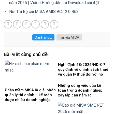
năm 2025 | Video Hướng dẫn tải Download cài đặt
Nơi Tải Bộ cài MISA AMIS ACT 2.0 R63
Danh mục:
Tài liệu MISA
Bài viết cùng chủ đề:
Nghị định 68/2026/NĐ-CP
quy định về chính sách thuế
và quản lý thuế đối với hộ
kinh doanh, cá nhân kinh
doanh
Những công việc của kế
Phần mềm MISA là giải pháp
toán trong doanh nghiệp
quản lý tài chính – kế toán
xây lắp cần nắm rõ
được nhiều doanh nghiệp
Việt Nam lựa chọ