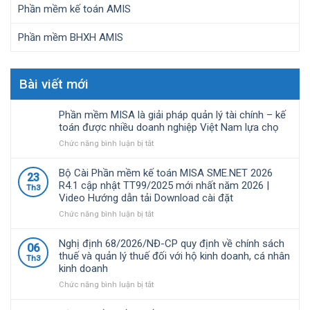
Phần mềm kế toán AMIS
Phần mềm BHXH AMIS
Bài viết mới
Phần mềm MISA là giải pháp quản lý tài chính – kế
toán được nhiều doanh nghiệp Việt Nam lựa chọ
ở
Chức năng bình luận bị tắt
Phần
mềm
Bộ Cài Phần mềm kế toán MISA SME.NET 2026
23
MISA
R4.1 cập nhật TT99/2025 mới nhất năm 2026 |
Th3
là
Video Hướng dẫn tải Download cài đặt
giải
pháp
ở
Chức năng bình luận bị tắt
quản
Bộ
lý
Cài
Nghị định 68/2026/NĐ-CP quy định về chính sách
06
tài
Phần
thuế và quản lý thuế đối với hộ kinh doanh, cá nhân
Th3
chính
mềm
kinh doanh
–
kế
kế
toán
ở
Chức năng bình luận bị tắt
toán
MISA
Nghị
được
SME.NET
định