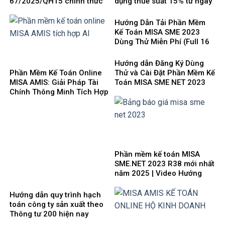
67/2025/QH15 chính thức
dụng thuế suất 15% từ ngày
có hiệu lực từ ngày
1/10/2025
01/10/2025 và 8 điểm mới
Hướng Dẫn Tải Phần Mềm
cần lưu ý
Kế Toán MISA SME 2023
Dùng Thử Miễn Phí (Full 16
Phân Hệ) mới nhất 2025
Hướng dẫn Đăng Ký Dùng
Phần Mềm Kế Toán Online
Thử và Cài Đặt Phần Mềm Kế
MISA AMIS: Giải Pháp Tài
Toán MISA SME NET 2023
Chính Thông Minh Tích Hợp
mới nhất 2025
AI Cho Doanh Nghiệp 4.0
Phần mềm kế toán MISA
SME.NET 2023 R38 mới nhất
năm 2025 | Video Hướng
dẫn tải Download cài đặt
Hướng dẫn quy trình hạch
toán công ty sản xuất theo
Thông tư 200 hiện nay