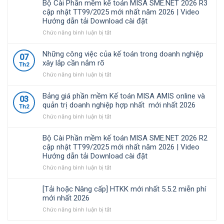
Bộ Cài Phần mềm kế toán MISA SME.NET 2026 R3
nhiều
2026
68/2026/NĐ-
cập nhật TT99/2025 mới nhất năm 2026 | Video
doanh
R4.1
CP
Hướng dẫn tải Download cài đặt
nghiệp
cập
quy
Việt
nhật
định
ở
Chức năng bình luận bị tắt
Nam
TT99/2025
về
Bộ
lựa
mới
chính
Cài
Những công việc của kế toán trong doanh nghiệp
07
chọ
nhất
sách
Phần
xây lắp cần nắm rõ
Th2
năm
thuế
mềm
ở
Chức năng bình luận bị tắt
2026
và
kế
Những
|
quản
toán
công
Video
lý
MISA
Bảng giá phần mềm Kế toán MISA AMIS online và
03
việc
Hướng
thuế
SME.NET
quản trị doanh nghiệp hợp nhất mới nhất 2026
Th2
của
dẫn
đối
2026
ở
Chức năng bình luận bị tắt
kế
tải
với
R3
Bảng
toán
Download
hộ
cập
giá
trong
cài
kinh
nhật
Bộ Cài Phần mềm kế toán MISA SME.NET 2026 R2
phần
doanh
đặt
doanh,
TT99/2025
cập nhật TT99/2025 mới nhất năm 2026 | Video
mềm
nghiệp
cá
mới
Hướng dẫn tải Download cài đặt
Kế
xây
nhân
nhất
toán
ở
Chức năng bình luận bị tắt
lắp
kinh
năm
MISA
Bộ
cần
doanh
2026
AMIS
Cài
nắm
|
[Tải hoặc Nâng cấp] HTKK mới nhất 5.5.2 miễn phí
online
Phần
rõ
Video
mới nhất 2026
và
mềm
Hướng
ở
Chức năng bình luận bị tắt
quản
kế
dẫn
[Tải
trị
toán
tải