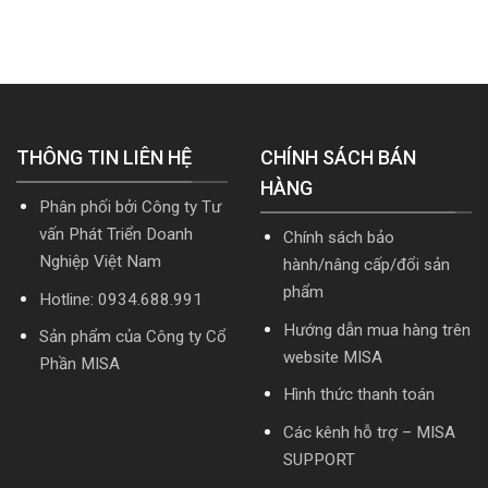
hoặc
doanh
MISA
Download
Nâng
nghiệp
SME.NET
cài
cấp]
hợp
2026
đặt
HTKK
nhất
R2
mới
mới
cập
nhất
nhất
nhật
5.5.2
2026
TT99/2025
miễn
mới
THÔNG TIN LIÊN HỆ
phí
CHÍNH SÁCH BÁN
nhất
mới
năm
HÀNG
nhất
2026
Phân phối bởi Công ty Tư
2026
|
Video
vấn Phát Triển Doanh
Chính sách bảo
Hướng
Nghiệp Việt Nam
hành/nâng cấp/đổi sản
dẫn
tải
phẩm
Hotline: 0934.688.991
Download
cài
Hướng dẫn mua hàng trên
Sản phẩm của Công ty Cổ
đặt
website MISA
Phần MISA
Hình thức thanh toán
Các kênh hỗ trợ – MISA
SUPPORT