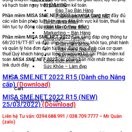
KHÓA HỌC
và hạch toán ngay trên phần mềm kế toán.
Đào Tạo Bán Hàng
Phần mềm MISA SME.NET 2022
cập nhật Cung cấp đầy đủ
Phần mềm MISA SME NET
các văn bản pháp luật liên quan đến lĩnh vực kế toán, thuế và
Tài chính cá nhân
liên tục tự động cập nhật khi có thay đổi.
Kiếm tiền Online MMO
Markerting – Bán Hàng
Phần mềm MISA SME.NET 2022
Sẵn sàng đáp ứng thông tư
Công nghệ – Tin học
68/2019/TT-BT và đáp ứng mọi nghiệp vụ: khởi tạo, phát hành
Phần mềm office
và quản lý hóa đơn điện tử theo đúng quy định của cơ quan
Phần mềm Zoom.us
thuế.Quý khách hàng vui lòng download bộ cài Phần mềm kế
Phần mềm filmora
toán
MISA SME.NET 2022
các phiên bản mới nhất theo các
Công thức món ăn
link dưới đây:
Sức Khỏe – Làm đẹp
MISA SME.NET 2022 R15 (Dành cho Nâng
0
cấp)
(Download)
Cart
MISA SME.NET 2022 R15 (NEW)
No products in the cart.
25/03/2022)
(Download)
Liên hệ Tư vấn: 0394.688.991 / 038.709.7777 – Mr Quân
(zalo)