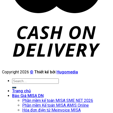
Copyright 2026
©
Thiết kế bởi
Hugomedia
Search
for:
Trang chủ
Báo Giá MISA DN
Phần mềm kế toán MISA SME NET 2026
Phần mềm Kế toán MISA AMIS Online
Hóa đơn điện tử Meinvoice MISA