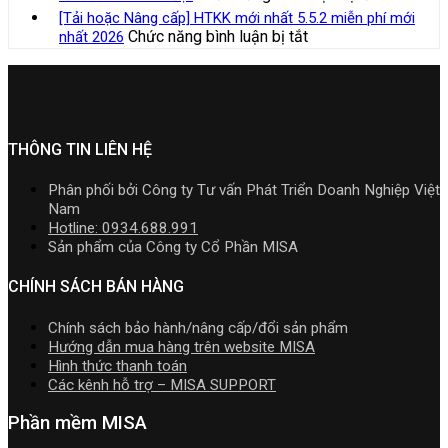
TT99/202
nghiệp
mềm
tải
Bộ
hộ
[Tải hoặc Nâng cấp] HTKK mới nhất 5.5.2 miễn phí mới
mới
xây
Kế
Download
Cài
kinh
ở
Chức năng bình luận bị tắt
nhất 2026
nhất
lắp
toán
cài
Phần
doanh,
[Tải
năm
cần
MISA
đặt
mềm
cá
hoặc
2026
nắm
AMIS
kế
nhân
Nâng
|
rõ
online
toán
kinh
cấp]
Video
và
MISA
doanh
HTKK
Hướng
quản
SME.NET
mới
THÔNG TIN LIÊN HỆ
dẫn
trị
2026
nhất
tải
doanh
R2
5.5.2
Download
Phân phối bởi Công ty Tư vấn Phát Triển Doanh Nghiệp Việt
nghiệp
cập
miễn
cài
Nam
hợp
nhật
phí
đặt
Hotline: 0934.688.991
nhất
TT99/202
mới
Sản phẩm của Công ty Cổ Phần MISA
mới
mới
nhất
nhất
nhất
2026
CHÍNH SÁCH BÁN HÀNG
2026
năm
2026
Chính sách bảo hành/nâng cấp/đổi sản phẩm
|
Hướng dẫn mua hàng trên website MISA
Video
Hình thức thanh toán
Hướng
Các kênh hỗ trợ – MISA SUPPORT
dẫn
tải
Phần mềm MISA
Download