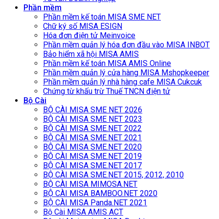
Phần mềm
Phần mềm kế toán MISA SME NET
Chữ ký số MISA ESIGN
Hóa đơn điện tử Meinvoice
Phần mềm quản lý hóa đơn đầu vào MISA INBOT
Bảo hiểm xã hội MISA AMIS
Phần mềm kế toán MISA AMIS Online
Phần mềm quản lý cửa hàng MISA Mshopkeeper
Phần mềm quản lý nhà hàng cafe MISA Cukcuk
Chứng từ khấu trừ Thuế TNCN điện tử
Bộ Cài
BỘ CÀI MISA SME NET 2026
BỘ CÀI MISA SME NET 2023
BỘ CÀI MISA SME.NET 2022
BỘ CÀI MISA SME.NET 2021
BỘ CÀI MISA SME.NET 2020
BỘ CÀI MISA SME.NET 2019
BỘ CÀI MISA SME.NET 2017
BỘ CÀI MISA SME.NET 2015, 2012, 2010
BỘ CÀI MISA MIMOSA.NET
BỘ CÀI MISA BAMBOO.NET 2020
BỘ CÀI MISA Panda.NET 2021
Bộ Cài MISA AMIS ACT