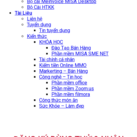
Bộ cài Meinvoice MISA Desktop
Bộ Cài HTKK
Tài Liệu
Liên hệ
Tuyển dụng
Tin tuyển dụng
Kiến thức
KHÓA HỌC
Đào Tạo Bán Hàng
Phần mềm MISA SME NET
Tài chính cá nhân
Kiếm tiền Online MMO
Markerting – Bán Hàng
Công nghệ – Tin học
Phần mềm office
Phần mềm Zoom.us
Phần mềm filmora
Công thức món ăn
Sức Khỏe – Làm đẹp