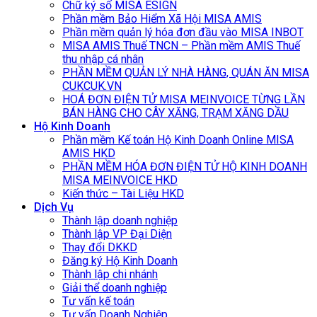
Chữ ký số MISA ESIGN
Phần mềm Bảo Hiểm Xã Hội MISA AMIS
Phần mềm quản lý hóa đơn đầu vào MISA INBOT
MISA AMIS Thuế TNCN – Phần mềm AMIS Thuế
thu nhập cá nhân
PHẦN MỀM QUẢN LÝ NHÀ HÀNG, QUÁN ĂN MISA
CUKCUK.VN
HOÁ ĐƠN ĐIỆN TỬ MISA MEINVOICE TỪNG LẦN
BÁN HÀNG CHO CÂY XĂNG, TRẠM XĂNG DẦU
Hộ Kinh Doanh
Phần mềm Kế toán Hộ Kinh Doanh Online MISA
AMIS HKD
PHẦN MỀM HÓA ĐƠN ĐIỆN TỬ HỘ KINH DOANH
MISA MEINVOICE HKD
Kiến thức – Tài Liệu HKD
Dịch Vụ
Thành lập doanh nghiệp
Thành lập VP Đại Diện
Thay đổi DKKD
Đăng ký Hộ Kinh Doanh
Thành lập chi nhánh
Giải thể doanh nghiệp
Tư vấn kế toán
Tư vấn Doanh Nghiệp