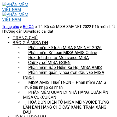
Skip
to
content
Trang chủ
»
Bộ Cài
»
Tải Bộ cài MISA SME.NET 2022 R15 mới nhất
| hướng dẫn Download cài đặt
TRANG CHỦ
BÁO GIÁ MISA DN
Phần mềm kế toán MISA SME NET 2026
Phần mềm Kế toán MISA AMIS Online
Hóa đơn điện tử Meinvoice MISA
Chữ ký số MISA ESIGN
Phần mềm Bảo Hiểm Xã Hội MISA AMIS
Phần mềm quản lý hóa đơn đầu vào MISA
INBOT
MISA AMIS Thuế TNCN – Phần mềm AMIS
Thuế thu nhập cá nhân
PHẦN MỀM QUẢN LÝ NHÀ HÀNG, QUÁN ĂN
MISA CUKCUK.VN
HOÁ ĐƠN ĐIỆN TỬ MISA MEINVOICE TỪNG
LẦN BÁN HÀNG CHO CÂY XĂNG, TRẠM XĂNG
DẦU