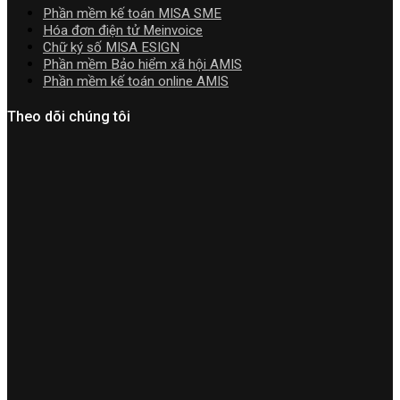
cài
Phần mềm kế toán MISA SME
đặt
Hóa đơn điện tử Meinvoice
Chữ ký số MISA ESIGN
Phần mềm Bảo hiểm xã hội AMIS
Phần mềm kế toán online AMIS
Theo dõi chúng tôi