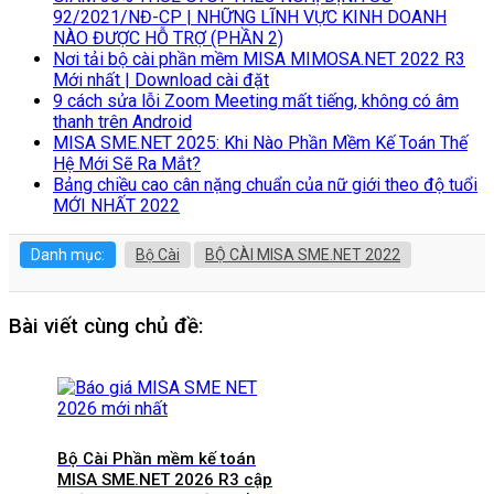
92/2021/NĐ-CP | NHỮNG LĨNH VỰC KINH DOANH
NÀO ĐƯỢC HỖ TRỢ (PHẦN 2)
Nơi tải bộ cài phần mềm MISA MIMOSA.NET 2022 R3
Mới nhất | Download cài đặt
9 cách sửa lỗi Zoom Meeting mất tiếng, không có âm
thanh trên Android
MISA SME.NET 2025: Khi Nào Phần Mềm Kế Toán Thế
Hệ Mới Sẽ Ra Mắt?
Bảng chiều cao cân nặng chuẩn của nữ giới theo độ tuổi
MỚI NHẤT 2022
Danh mục:
Bộ Cài
BỘ CÀI MISA SME.NET 2022
Bài viết cùng chủ đề:
Bộ Cài Phần mềm kế toán
MISA SME.NET 2026 R3 cập