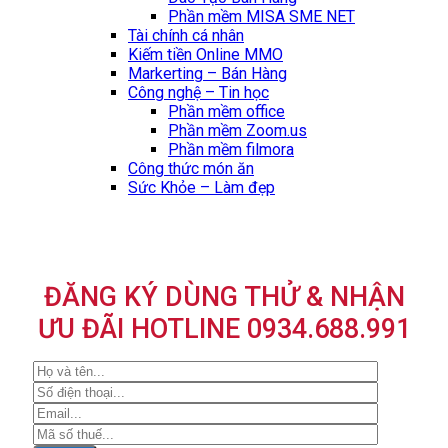
Phần mềm MISA SME NET
Tài chính cá nhân
Kiếm tiền Online MMO
Markerting – Bán Hàng
Công nghệ – Tin học
Phần mềm office
Phần mềm Zoom.us
Phần mềm filmora
Công thức món ăn
Sức Khỏe – Làm đẹp
ĐĂNG KÝ DÙNG THỬ & NHẬN
ƯU ĐÃI HOTLINE 0934.688.991