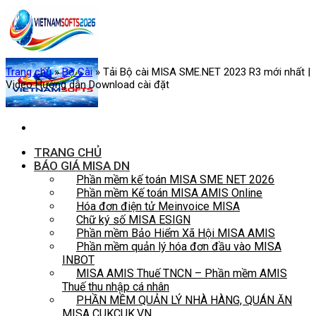
Skip
to
content
Trang chủ
»
Bộ Cài
»
Tải Bộ cài MISA SME.NET 2023 R3 mới nhất |
Video Hướng dẫn Download cài đặt
TRANG CHỦ
BÁO GIÁ MISA DN
Phần mềm kế toán MISA SME NET 2026
Phần mềm Kế toán MISA AMIS Online
Hóa đơn điện tử Meinvoice MISA
Chữ ký số MISA ESIGN
Phần mềm Bảo Hiểm Xã Hội MISA AMIS
Phần mềm quản lý hóa đơn đầu vào MISA
INBOT
MISA AMIS Thuế TNCN – Phần mềm AMIS
Thuế thu nhập cá nhân
PHẦN MỀM QUẢN LÝ NHÀ HÀNG, QUÁN ĂN
MISA CUKCUK.VN