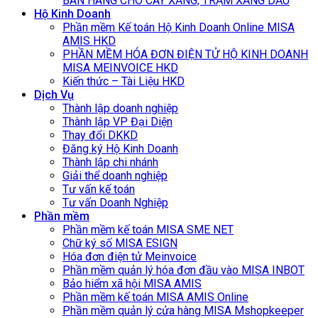
BÁN HÀNG CHO CÂY XĂNG, TRẠM XĂNG DẦU
Hộ Kinh Doanh
Phần mềm Kế toán Hộ Kinh Doanh Online MISA
AMIS HKD
PHẦN MỀM HÓA ĐƠN ĐIỆN TỬ HỘ KINH DOANH
MISA MEINVOICE HKD
Kiến thức – Tài Liệu HKD
Dịch Vụ
Thành lập doanh nghiệp
Thành lập VP Đại Diện
Thay đổi DKKD
Đăng ký Hộ Kinh Doanh
Thành lập chi nhánh
Giải thể doanh nghiệp
Tư vấn kế toán
Tư vấn Doanh Nghiệp
Phần mềm
Phần mềm kế toán MISA SME NET
Chữ ký số MISA ESIGN
Hóa đơn điện tử Meinvoice
Phần mềm quản lý hóa đơn đầu vào MISA INBOT
Bảo hiểm xã hội MISA AMIS
Phần mềm kế toán MISA AMIS Online
Phần mềm quản lý cửa hàng MISA Mshopkeeper