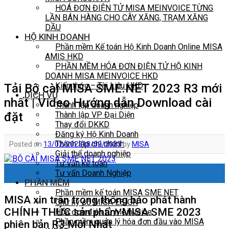
HOÁ ĐƠN ĐIỆN TỬ MISA MEINVOICE TỪNG
LẦN BÁN HÀNG CHO CÂY XĂNG, TRẠM XĂNG
DẦU
HỘ KINH DOANH
Phần mềm Kế toán Hộ Kinh Doanh Online MISA
AMIS HKD
PHẦN MỀM HÓA ĐƠN ĐIỆN TỬ HỘ KINH
DOANH MISA MEINVOICE HKD
Kiến thức – Tài Liệu HKD
Tải Bộ cài MISA SME.NET 2023 R3 mới
DỊCH VỤ
nhất | Video Hướng dẫn Download cài
Thành lập doanh nghiệp
đặt
Thành lập VP Đại Diện
Thay đổi DKKD
Đăng ký Hộ Kinh Doanh
Thành lập chi nhánh
Posted on
13/02/2023
18/02/2023
by
MISA
Giải thể doanh nghiệp
Tư vấn kế toán
13
Tư vấn Doanh Nghiệp
Th2
PHẦN MỀM
Phần mềm kế toán MISA SME NET
MISA xin trân trọng thông báo phát hành
Chữ ký số MISA ESIGN
CHÍNH THỨC sản phẩm MISA SME 2023
Hóa đơn điện tử Meinvoice
Phần mềm quản lý hóa đơn đầu vào MISA
phiên bản R3 Mới Nhất