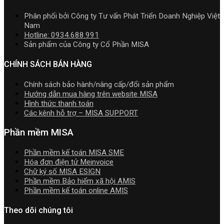
trị
2026
nhất
tải
doanh
R2
5.5.2
Download
Phân phối bởi Công ty Tư vấn Phát Triển Doanh Nghiệp Việt
nghiệp
cập
miễn
cài
Nam
hợp
nhật
phí
đặt
Hotline: 0934.688.991
nhất
TT99/202
mới
Sản phẩm của Công ty Cổ Phần MISA
mới
mới
nhất
nhất
nhất
2026
CHÍNH SÁCH BÁN HÀNG
2026
năm
2026
Chính sách bảo hành/nâng cấp/đổi sản phẩm
|
Hướng dẫn mua hàng trên website MISA
Video
Hình thức thanh toán
Hướng
Các kênh hỗ trợ – MISA SUPPORT
dẫn
tải
Phần mềm MISA
Download
cài
Phần mềm kế toán MISA SME
đặt
Hóa đơn điện tử Meinvoice
Chữ ký số MISA ESIGN
Phần mềm Bảo hiểm xã hội AMIS
Phần mềm kế toán online AMIS
Theo dõi chúng tôi