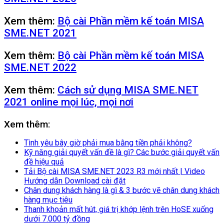
Xem thêm:
Bộ cài Phần mềm kế toán MISA
SME.NET 2021
Xem thêm:
Bộ cài Phần mềm kế toán MISA
SME.NET 2022
Xem thêm:
Cách sử dụng MISA SME.NET
2021 online mọi lúc, mọi nơi
Xem thêm:
Tình yêu bây giờ phải mua bằng tiền phải không?
Kỹ năng giải quyết vấn đề là gì? Các bước giải quyết vấn
đề hiệu quả
Tải Bộ cài MISA SME.NET 2023 R3 mới nhất | Video
Hướng dẫn Download cài đặt
Chân dung khách hàng là gì & 3 bước vẽ chân dung khách
hàng mục tiêu
Thanh khoản mất hút, giá trị khớp lệnh trên HoSE xuống
dưới 7.000 tỷ đồng