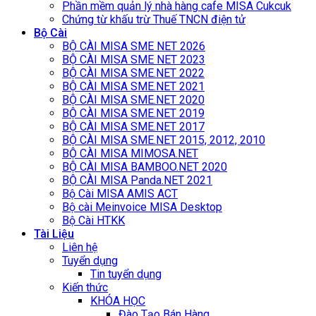
Phần mềm quản lý nhà hàng cafe MISA Cukcuk
Chứng từ khấu trừ Thuế TNCN điện tử
Bộ Cài
BỘ CÀI MISA SME NET 2026
BỘ CÀI MISA SME NET 2023
BỘ CÀI MISA SME.NET 2022
BỘ CÀI MISA SME.NET 2021
BỘ CÀI MISA SME.NET 2020
BỘ CÀI MISA SME.NET 2019
BỘ CÀI MISA SME.NET 2017
BỘ CÀI MISA SME.NET 2015, 2012, 2010
BỘ CÀI MISA MIMOSA.NET
BỘ CÀI MISA BAMBOO.NET 2020
BỘ CÀI MISA Panda.NET 2021
Bộ Cài MISA AMIS ACT
Bộ cài Meinvoice MISA Desktop
Bộ Cài HTKK
Tài Liệu
Liên hệ
Tuyển dụng
Tin tuyển dụng
Kiến thức
KHÓA HỌC
Đào Tạo Bán Hàng