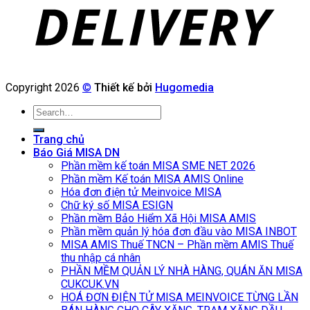
Copyright 2026
©
Thiết kế bởi
Hugomedia
Search
for:
Trang chủ
Báo Giá MISA DN
Phần mềm kế toán MISA SME NET 2026
Phần mềm Kế toán MISA AMIS Online
Hóa đơn điện tử Meinvoice MISA
Chữ ký số MISA ESIGN
Phần mềm Bảo Hiểm Xã Hội MISA AMIS
Phần mềm quản lý hóa đơn đầu vào MISA INBOT
MISA AMIS Thuế TNCN – Phần mềm AMIS Thuế
thu nhập cá nhân
PHẦN MỀM QUẢN LÝ NHÀ HÀNG, QUÁN ĂN MISA
CUKCUK.VN
HOÁ ĐƠN ĐIỆN TỬ MISA MEINVOICE TỪNG LẦN