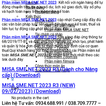
Phần mềm MISA SME.NET 2023
Kết nối với ngân hàng để tự
Liên hệ
động chuyển tiền, tra cứu số dư, lịch sử giao dịch, lấy sổ phụ
Tuyển dụng
và hạch toán ngay trên phần mềm kế toán.
Tin tuyển dụng
Kiến thức
Phần mềm MISA SME.NET 2023
cập nhật Cung cấp đầy đủ
KHÓA HỌC
các văn bản pháp luật liên quan đến lĩnh vực kế toán, thuế và
Đào Tạo Bán Hàng
liên tục tự động cập nhật khi có thay đổi.
Phần mềm MISA SME NET
Tài chính cá nhân
Phần mềm MISA SME.NET 2023
Sẵn sàng đáp ứng thông tư
Kiếm tiền Online MMO
68/2019/TT-BT và đáp ứng mọi nghiệp vụ: khởi tạo, phát hành
Markerting – Bán Hàng
và quản lý hóa đơn điện tử theo đúng quy định của cơ quan
Công nghệ – Tin học
thuế.Quý khách hàng vui lòng download bộ cài Phần mềm kế
Phần mềm office
toán
MISA SME.NET 2023
các phiên bản mới nhất theo các
Phần mềm Zoom.us
link dưới đây:
Phần mềm filmora
Công thức món ăn
MISA SME.NET 2023 R3 (Dành cho Nâng
Sức Khỏe – Làm đẹp
cấp) (Download)
0
MISA SME.NET 2023 R3 (NEW)
Cart
09/02/2023) (Download)
No products in the cart.
Liên hệ Tư vấn: 0934.688.991 / 038.709.7777 –