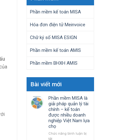
Phần mềm kế toán MISA
Hóa đơn điện tử Meinvoice
Chữ ký số MISA ESIGN
Phần mềm kế toán AMIS
ấu
Phần mềm BHXH AMIS
 của
Bài viết mới
Phần mềm MISA là
giải pháp quản lý tài
chính – kế toán
ưới
được nhiều doanh
nghiệp Việt Nam lựa
chọ
Chức năng bình luận bị
ở
tắt