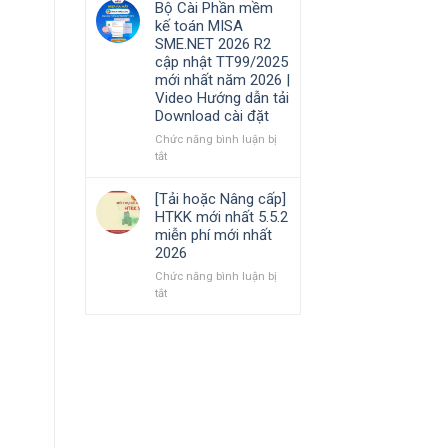
Bộ Cài Phần mềm
Hướng
cần
phần
kế toán MISA
dẫn
nắm
mềm
SME.NET 2026 R2
tải
rõ
Kế
cập nhật TT99/2025
Download
toán
mới nhất năm 2026 |
cài
MISA
Video Hướng dẫn tải
đặt
AMIS
Download cài đặt
online
và
Chức năng bình luận bị
quản
ở
tắt
trị
Bộ
doanh
Cài
[Tải hoặc Nâng cấp]
nghiệp
Phần
HTKK mới nhất 5.5.2
hợp
mềm
miễn phí mới nhất
nhất
kế
2026
mới
toán
nhất
MISA
Chức năng bình luận bị
2026
SME.NET
ở
tắt
2026
[Tải
R2
hoặc
cập
Nâng
nhật
cấp]
TT99/2025
HTKK
mới
mới
nhất
nhất
năm
5.5.2
2026
miễn