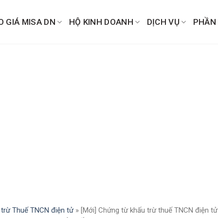
O GIÁ MISA DN
HỘ KINH DOANH
DỊCH VỤ
PHẦN
 trừ Thuế TNCN điện tử
»
[Mới] Chứng từ khấu trừ thuế TNCN điện tử