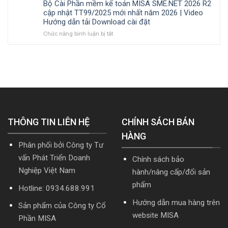
Bộ Cài Phần mềm kế toán MISA SME.NET 2026 R2
phần
doanh
đặt
doanh,
TT99/2025
cập nhật TT99/2025 mới nhất năm 2026 | Video
mềm
nghiệp
cá
mới
Hướng dẫn tải Download cài đặt
Kế
xây
nhân
nhất
toán
ở
Chức năng bình luận bị tắt
lắp
kinh
năm
MISA
Bộ
cần
doanh
2026
AMIS
Cài
nắm
|
online
Phần
rõ
Video
và
mềm
Hướng
quản
kế
dẫn
trị
toán
tải
doanh
MISA
Download
nghiệp
SME.NET
cài
hợp
2026
đặt
THÔNG TIN LIÊN HỆ
nhất
R2
CHÍNH SÁCH BÁN
mới
cập
HÀNG
nhất
nhật
Phân phối bởi Công ty Tư
2026
TT99/2025
mới
vấn Phát Triển Doanh
Chính sách bảo
nhất
Nghiệp Việt Nam
hành/nâng cấp/đổi sản
năm
2026
phẩm
Hotline: 0934.688.991
|
Video
Hướng dẫn mua hàng trên
Sản phẩm của Công ty Cổ
Hướng
website MISA
dẫn
Phần MISA
tải