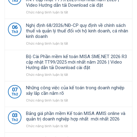
Th3
là
mới
Video Hướng dẫn tải Download cài đặt
giải
nhất
pháp
ở
Chức năng bình luận bị tắt
2026
quản
Bộ
và
lý
Cài
các
Nghị định 68/2026/NĐ-CP quy định về chính sách
06
tài
Phần
quy
thuế và quản lý thuế đối với hộ kinh doanh, cá nhân
Th3
chính
mềm
định
kinh doanh
–
kế
liên
kế
toán
ở
Chức năng bình luận bị tắt
quan
toán
MISA
Nghị
được
SME.NET
định
Bộ Cài Phần mềm kế toán MISA SME.NET 2026 R3
nhiều
2026
68/2026/NĐ-
cập nhật TT99/2025 mới nhất năm 2026 | Video
doanh
R4.1
CP
Hướng dẫn tải Download cài đặt
nghiệp
cập
quy
Việt
nhật
định
ở
Chức năng bình luận bị tắt
Nam
TT99/2025
về
Bộ
lựa
mới
chính
Cài
Những công việc của kế toán trong doanh nghiệp
07
chọ
nhất
sách
Phần
xây lắp cần nắm rõ
Th2
năm
thuế
mềm
ở
Chức năng bình luận bị tắt
2026
và
kế
Những
|
quản
toán
công
Video
lý
MISA
Bảng giá phần mềm Kế toán MISA AMIS online và
03
việc
Hướng
thuế
SME.NET
quản trị doanh nghiệp hợp nhất mới nhất 2026
Th2
của
dẫn
đối
2026
ở
Chức năng bình luận bị tắt
kế
tải
với
R3
Bảng
toán
Download
hộ
cập
giá
trong
cài
kinh
nhật