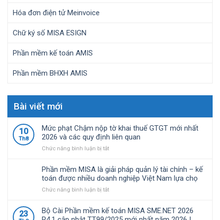
Hóa đơn điện tử Meinvoice
Chữ ký số MISA ESIGN
Phần mềm kế toán AMIS
Phần mềm BHXH AMIS
Bài viết mới
Mức phạt Chậm nộp tờ khai thuế GTGT mới nhất
10
2026 và các quy định liên quan
Th8
ở
Chức năng bình luận bị tắt
Mức
phạt
Phần mềm MISA là giải pháp quản lý tài chính – kế
Chậm
toán được nhiều doanh nghiệp Việt Nam lựa chọ
nộp
ở
Chức năng bình luận bị tắt
tờ
Phần
khai
mềm
thuế
Bộ Cài Phần mềm kế toán MISA SME.NET 2026
23
MISA
GTGT
R4.1 cập nhật TT99/2025 mới nhất năm 2026 |