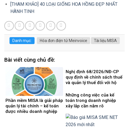
[THAM KHẢO] 40 LOẠI GIỐNG HOA HỒNG ĐẸP NHẤT
HÀNH TINH
Danh mục:
Hóa đơn điện tử Meinvoice
Tài liệu MISA
Bài viết cùng chủ đề:
Nghị định 68/2026/NĐ-CP
quy định về chính sách thuế
và quản lý thuế đối với hộ
kinh doanh, cá nhân kinh
doanh
Những công việc của kế
Phần mềm MISA là giải pháp
toán trong doanh nghiệp
quản lý tài chính – kế toán
xây lắp cần nắm rõ
được nhiều doanh nghiệp
Việt Nam lựa chọ