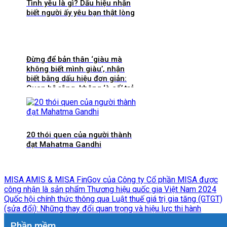
Tình yêu là gì? Dấu hiệu nhận
biết người ấy yêu bạn thật lòng
Đừng để bản thân ‘giàu mà
không biết mình giàu’, nhận
biết bằng dấu hiệu đơn giản:
Quan hệ rộng, không ‘è cổ’ trả
nợ, chưa cuối tháng đã hết
tiền
20 thói quen của người thành
đạt Mahatma Gandhi
MISA AMIS & MISA FinGov của Công ty Cổ phần MISA được
công nhận là sản phẩm Thương hiệu quốc gia Việt Nam 2024
Quốc hội chính thức thông qua Luật thuế giá trị gia tăng (GTGT)
(sửa đổi): Những thay đổi quan trọng và hiệu lực thi hành
Phần mềm