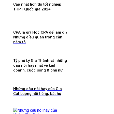
Cập nhật lịch thi tốt nghiệp
THPT Quốc gia 2024
CPA là gì? Học CPA để làm gì?
Những điều quan trọng cần
nắm rõ
Tỷ phú Lý Gia Thành và những
câu nói hay nhất về kinh
doanh, cuộc sống & phụ nữ
Những câu nói hay của Gia
Cát Lượng nổi tiếng, bất hủ