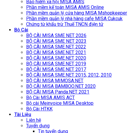
Bảo hiểm xã hội MISA AMIS
Phần mềm kế toán MISA AMIS Online
Phần mềm quản lý cửa hàng MISA Mshopkeeper
Phần mềm quản lý nhà hàng cafe MISA Cukcuk
Chứng từ khấu trừ Thuế TNCN điện tử
Bộ Cài
BỘ CÀI MISA SME NET 2026
BỘ CÀI MISA SME NET 2023
BỘ CÀI MISA SME.NET 2022
BỘ CÀI MISA SME.NET 2021
BỘ CÀI MISA SME.NET 2020
BỘ CÀI MISA SME.NET 2019
BỘ CÀI MISA SME.NET 2017
BỘ CÀI MISA SME.NET 2015, 2012, 2010
BỘ CÀI MISA MIMOSA.NET
BỘ CÀI MISA BAMBOO.NET 2020
BỘ CÀI MISA Panda.NET 2021
Bộ Cài MISA AMIS ACT
Bộ cài Meinvoice MISA Desktop
Bộ Cài HTKK
Tài Liệu
Liên hệ
Tuyển dụng
Tin tuyển dụng