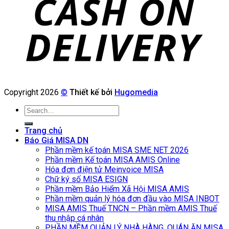
Copyright 2026
©
Thiết kế bởi
Hugomedia
Search
for:
Trang chủ
Báo Giá MISA DN
Phần mềm kế toán MISA SME NET 2026
Phần mềm Kế toán MISA AMIS Online
Hóa đơn điện tử Meinvoice MISA
Chữ ký số MISA ESIGN
Phần mềm Bảo Hiểm Xã Hội MISA AMIS
Phần mềm quản lý hóa đơn đầu vào MISA INBOT
MISA AMIS Thuế TNCN – Phần mềm AMIS Thuế
thu nhập cá nhân
PHẦN MỀM QUẢN LÝ NHÀ HÀNG, QUÁN ĂN MISA