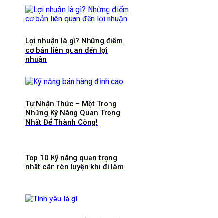
Lợi nhuận là gì? Những điểm
cơ bản liên quan đến lợi
nhuận
Tự Nhận Thức – Một Trong
Những Kỹ Năng Quan Trọng
Nhất Để Thành Công!
Top 10 Kỹ năng quan trọng
nhất cần rèn luyện khi đi làm