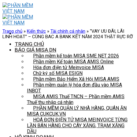
Skip
to
content
Trang chủ
»
Kiến thức
»
Tài chính cá nhân
»
“VAY ƯU ĐÃI, LÃI
LINH HOẠT” – CÙNG BAC A BANK KẾT NĂM 2024 THẬT RỰC RỠ
TRANG CHỦ
BÁO GIÁ MISA DN
Phần mềm kế toán MISA SME NET 2026
Phần mềm Kế toán MISA AMIS Online
Hóa đơn điện tử Meinvoice MISA
Chữ ký số MISA ESIGN
Phần mềm Bảo Hiểm Xã Hội MISA AMIS
Phần mềm quản lý hóa đơn đầu vào MISA
INBOT
MISA AMIS Thuế TNCN – Phần mềm AMIS
Thuế thu nhập cá nhân
PHẦN MỀM QUẢN LÝ NHÀ HÀNG, QUÁN ĂN
MISA CUKCUK.VN
HOÁ ĐƠN ĐIỆN TỬ MISA MEINVOICE TỪNG
LẦN BÁN HÀNG CHO CÂY XĂNG, TRẠM XĂNG
DẦU