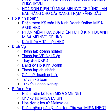
CUKCUK.VN
HOÁ ĐƠN ĐIỆN TỬ MISA MEINVOICE TỪNG LẦN
BÁN HÀNG CHO CÂY XĂNG, TRẠM XĂNG DẦU
Hộ Kinh Doanh
Phần mềm Kế toán Hộ Kinh Doanh Online MISA
AMIS HKD
PHẦN MỀM HÓA ĐƠN ĐIỆN TỬ HỘ KINH DOANH
MISA MEINVOICE HKD
Kiến thức – Tài Liệu HKD
Dịch Vụ
Thành lập doanh nghiệp
Thành lập VP Đại Diện
Thay đổi DKKD
Đăng ký Hộ Kinh Doanh
Thành lập chi nhánh
Giải thể doanh nghiệp
Tư vấn kế toán
Tư vấn Doanh Nghiệp
Phần mềm
Phần mềm kế toán MISA SME NET
Chữ ký số MISA ESIGN
Hóa đơn điện tử Meinvoice
Phần mềm quản lý hóa đơn đầu vào MISA INBOT