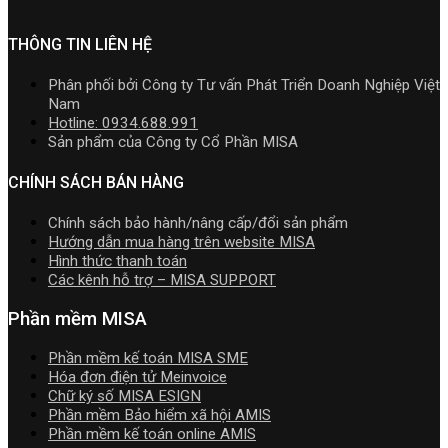
toán
kinh
cấp]
Video
và
MISA
doanh
HTKK
Hướng
quản
SME.NET
mới
THÔNG TIN LIÊN HỆ
dẫn
trị
2026
nhất
tải
doanh
R2
5.5.2
Download
Phân phối bởi Công ty Tư vấn Phát Triển Doanh Nghiệp Việt
nghiệp
cập
miễn
cài
Nam
hợp
nhật
phí
đặt
Hotline: 0934.688.991
nhất
TT99/202
mới
Sản phẩm của Công ty Cổ Phần MISA
mới
mới
nhất
nhất
nhất
2026
CHÍNH SÁCH BÁN HÀNG
2026
năm
2026
Chính sách bảo hành/nâng cấp/đổi sản phẩm
|
Hướng dẫn mua hàng trên website MISA
Video
Hình thức thanh toán
Hướng
Các kênh hỗ trợ – MISA SUPPORT
dẫn
tải
Phần mềm MISA
Download
cài
Phần mềm kế toán MISA SME
đặt
Hóa đơn điện tử Meinvoice
Chữ ký số MISA ESIGN
Phần mềm Bảo hiểm xã hội AMIS
Phần mềm kế toán online AMIS