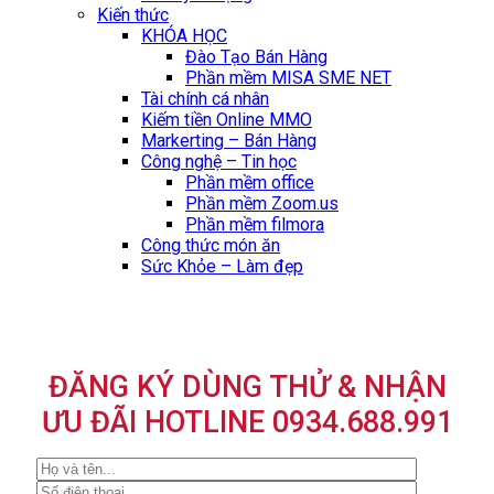
Kiến thức
KHÓA HỌC
Đào Tạo Bán Hàng
Phần mềm MISA SME NET
Tài chính cá nhân
Kiếm tiền Online MMO
Markerting – Bán Hàng
Công nghệ – Tin học
Phần mềm office
Phần mềm Zoom.us
Phần mềm filmora
Công thức món ăn
Sức Khỏe – Làm đẹp
ĐĂNG KÝ DÙNG THỬ & NHẬN
ƯU ĐÃI HOTLINE 0934.688.991