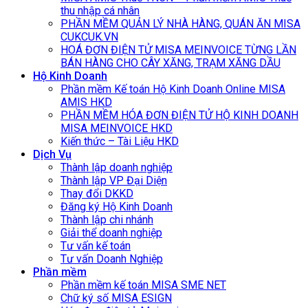
thu nhập cá nhân
PHẦN MỀM QUẢN LÝ NHÀ HÀNG, QUÁN ĂN MISA
CUKCUK.VN
HOÁ ĐƠN ĐIỆN TỬ MISA MEINVOICE TỪNG LẦN
BÁN HÀNG CHO CÂY XĂNG, TRẠM XĂNG DẦU
Hộ Kinh Doanh
Phần mềm Kế toán Hộ Kinh Doanh Online MISA
AMIS HKD
PHẦN MỀM HÓA ĐƠN ĐIỆN TỬ HỘ KINH DOANH
MISA MEINVOICE HKD
Kiến thức – Tài Liệu HKD
Dịch Vụ
Thành lập doanh nghiệp
Thành lập VP Đại Diện
Thay đổi DKKD
Đăng ký Hộ Kinh Doanh
Thành lập chi nhánh
Giải thể doanh nghiệp
Tư vấn kế toán
Tư vấn Doanh Nghiệp
Phần mềm
Phần mềm kế toán MISA SME NET
Chữ ký số MISA ESIGN