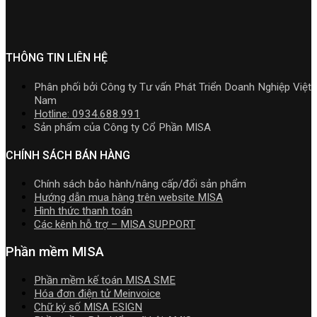
đặt
mềm
cá
hoặc
2026
nắm
AMIS
kế
nhân
Nâng
|
rõ
online
toán
kinh
cấp]
Video
và
MISA
doanh
HTKK
Hướng
quản
SME.NET
mới
THÔNG TIN LIÊN HỆ
dẫn
trị
2026
nhất
tải
doanh
R2
5.5.2
Download
Phân phối bởi Công ty Tư vấn Phát Triển Doanh Nghiệp Việt
nghiệp
cập
miễn
cài
Nam
hợp
nhật
phí
đặt
Hotline: 0934.688.991
nhất
TT99/202
mới
Sản phẩm của Công ty Cổ Phần MISA
mới
mới
nhất
nhất
nhất
2026
CHÍNH SÁCH BÁN HÀNG
2026
năm
2026
Chính sách bảo hành/nâng cấp/đổi sản phẩm
|
Hướng dẫn mua hàng trên website MISA
Video
Hình thức thanh toán
Hướng
Các kênh hỗ trợ – MISA SUPPORT
dẫn
tải
Phần mềm MISA
Download
cài
Phần mềm kế toán MISA SME
đặt
Hóa đơn điện tử Meinvoice
Chữ ký số MISA ESIGN