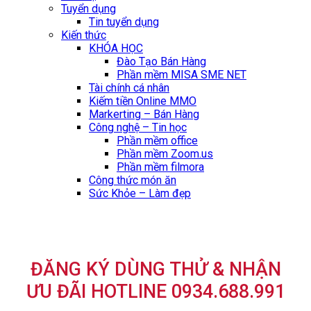
Tuyển dụng
Tin tuyển dụng
Kiến thức
KHÓA HỌC
Đào Tạo Bán Hàng
Phần mềm MISA SME NET
Tài chính cá nhân
Kiếm tiền Online MMO
Markerting – Bán Hàng
Công nghệ – Tin học
Phần mềm office
Phần mềm Zoom.us
Phần mềm filmora
Công thức món ăn
Sức Khỏe – Làm đẹp
ĐĂNG KÝ DÙNG THỬ & NHẬN
ƯU ĐÃI HOTLINE 0934.688.991