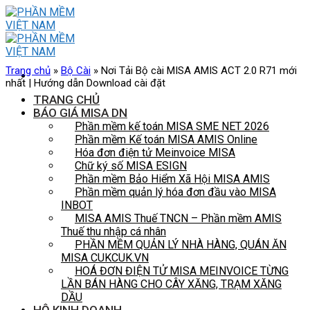
Skip
to
content
Trang chủ
»
Bộ Cài
»
Nơi Tải Bộ cài MISA AMIS ACT 2.0 R71 mới
nhất | Hướng dẫn Download cài đặt
TRANG CHỦ
BÁO GIÁ MISA DN
Phần mềm kế toán MISA SME NET 2026
Phần mềm Kế toán MISA AMIS Online
Hóa đơn điện tử Meinvoice MISA
Chữ ký số MISA ESIGN
Phần mềm Bảo Hiểm Xã Hội MISA AMIS
Phần mềm quản lý hóa đơn đầu vào MISA
INBOT
MISA AMIS Thuế TNCN – Phần mềm AMIS
Thuế thu nhập cá nhân
PHẦN MỀM QUẢN LÝ NHÀ HÀNG, QUÁN ĂN
MISA CUKCUK.VN
HOÁ ĐƠN ĐIỆN TỬ MISA MEINVOICE TỪNG
LẦN BÁN HÀNG CHO CÂY XĂNG, TRẠM XĂNG
DẦU