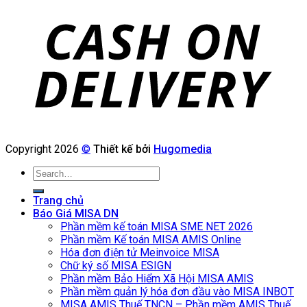
Copyright 2026
©
Thiết kế bởi
Hugomedia
Search
for:
Trang chủ
Báo Giá MISA DN
Phần mềm kế toán MISA SME NET 2026
Phần mềm Kế toán MISA AMIS Online
Hóa đơn điện tử Meinvoice MISA
Chữ ký số MISA ESIGN
Phần mềm Bảo Hiểm Xã Hội MISA AMIS
Phần mềm quản lý hóa đơn đầu vào MISA INBOT
MISA AMIS Thuế TNCN – Phần mềm AMIS Thuế