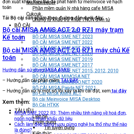
đơn xuất khẩu thay thế đã phát hành từ meInvoice về hạch
Mshopkeeper
toán
Phần mềm quản lý nhà hàng cafe MISA
Cukcuk
Tải Bộ cài sản phẩm theo đường dẫn dưới đây:
Chứng từ khấu trừ Thuế TNCN điện tử
BỘ CÀI
Bộ cài MISA AMIS ACT 2.0 R71 máy trạm
BỘ CÀI MISA SME NET 2026
Kế toán
BỘ CÀI MISA SME NET 2023
BỘ CÀI MISA SME.NET 2022
BỘ CÀI MISA SME.NET 2021
Bộ cài MISA AMIS ACT 2.0 R71 máy chủ Kế
BỘ CÀI MISA SME.NET 2020
toán
BỘ CÀI MISA SME.NET 2019
BỘ CÀI MISA SME.NET 2017
Hướng dẫn sử dụng MISA AMIS
BỘ CÀI MISA SME.NET 2015, 2012, 2010
BỘ CÀI MISA MIMOSA.NET
– Hướng dẫn cài phần mềm
TẠI ĐÂY
BỘ CÀI MISA BAMBOO.NET 2020
BỘ CÀI MISA Panda.NET 2021
– Hướng dẫn xử lý một số lỗi xảy ra khi cài đặt, xem
tại đây
Bộ Cài MISA AMIS ACT
Bộ cài Meinvoice MISA Desktop
Xem thêm:
Bộ Cài HTKK
TÀI LIỆU
MISA SME 2022 R3: Thêm nhiều tính năng về hoá đơn,
Liên hệ
ngôn ngữ, nhập khẩu dữ liệu
Tuyển dụng
Cách làm đẹp bằng rượu gừng nghệ hạ thổ như thế nào
Tin tuyển dụng
là đúng?
Kiến thức