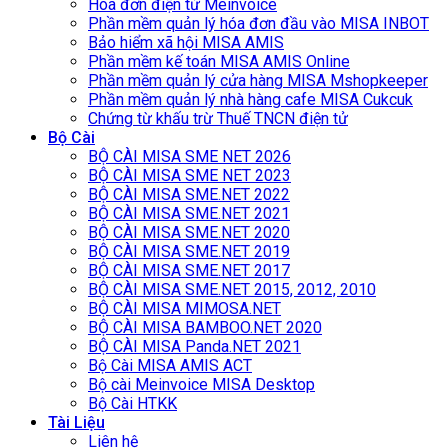
Hóa đơn điện tử Meinvoice
Phần mềm quản lý hóa đơn đầu vào MISA INBOT
Bảo hiểm xã hội MISA AMIS
Phần mềm kế toán MISA AMIS Online
Phần mềm quản lý cửa hàng MISA Mshopkeeper
Phần mềm quản lý nhà hàng cafe MISA Cukcuk
Chứng từ khấu trừ Thuế TNCN điện tử
Bộ Cài
BỘ CÀI MISA SME NET 2026
BỘ CÀI MISA SME NET 2023
BỘ CÀI MISA SME.NET 2022
BỘ CÀI MISA SME.NET 2021
BỘ CÀI MISA SME.NET 2020
BỘ CÀI MISA SME.NET 2019
BỘ CÀI MISA SME.NET 2017
BỘ CÀI MISA SME.NET 2015, 2012, 2010
BỘ CÀI MISA MIMOSA.NET
BỘ CÀI MISA BAMBOO.NET 2020
BỘ CÀI MISA Panda.NET 2021
Bộ Cài MISA AMIS ACT
Bộ cài Meinvoice MISA Desktop
Bộ Cài HTKK
Tài Liệu
Liên hệ