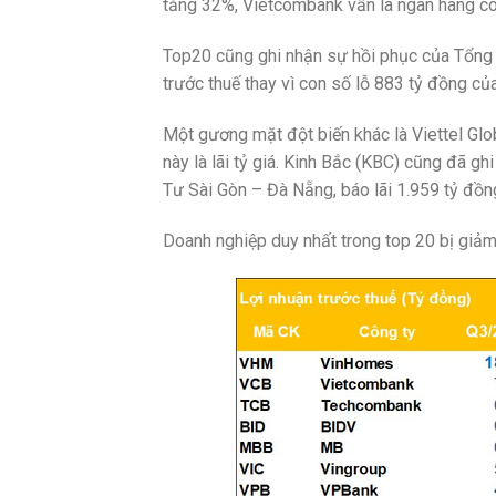
tăng 32%, Vietcombank vẫn là ngân hàng có 
Top20 cũng ghi nhận sự hồi phục của Tổng 
trước thuế thay vì con số lỗ 883 tỷ đồng củ
Một gương mặt đột biến khác là Viettel Glo
này là lãi tỷ giá. Kinh Bắc (KBC) cũng đã g
Tư Sài Gòn – Đà Nẵng, báo lãi 1.959 tỷ đồng
Doanh nghiệp duy nhất trong top 20 bị giảm