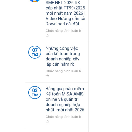
SME.NET 2026 R3
năm
quy
cập nhật TT99/2025
2026
định
mới nhất năm 2026 |
|
về
Video Hướng dẫn tải
Video
chính
Download cài đặt
Hướng
sách
dẫn
thuế
Chức năng bình luận bị
tải
và
ở
tắt
Download
quản
Bộ
cài
lý
Cài
Những công việc
đặt
07
thuế
Phần
của kế toán trong
đối
Th2
mềm
doanh nghiệp xây
với
kế
lắp cần nắm rõ
hộ
toán
kinh
MISA
Chức năng bình luận bị
doanh,
SME.NET
ở
tắt
cá
2026
Những
nhân
R3
công
Bảng giá phần mềm
kinh
03
cập
việc
Kế toán MISA AMIS
doanh
Th2
nhật
của
online và quản trị
TT99/2025
kế
doanh nghiệp hợp
mới
toán
nhất mới nhất 2026
nhất
trong
năm
doanh
Chức năng bình luận bị
2026
nghiệp
ở
tắt
|
xây
Bảng
Video
lắp
giá