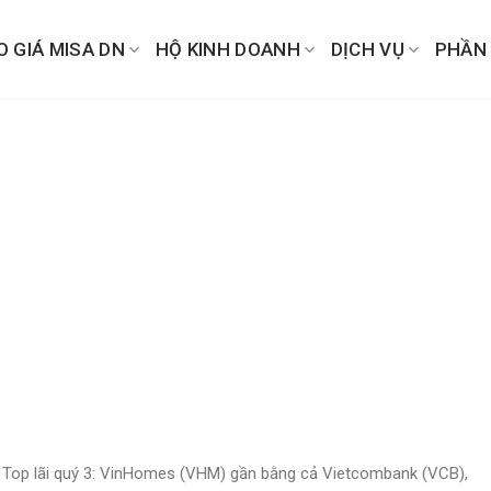
O GIÁ MISA DN
HỘ KINH DOANH
DỊCH VỤ
PHẦN
»
Top lãi quý 3: VinHomes (VHM) gần bằng cả Vietcombank (VCB),