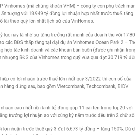
CP Vinhomes (mã chứng khoán VHM) – công ty con phụ trách mả
n tượng với 18.949 tỷ đồng lợi nhuận hợp nhất trước thuế, tăng
ố lãi theo quý lớn nhất lịch sử của VinHomes.
kỷ lục này là nhờ sự tăng trưởng rất mạnh của doanh thu với 17.8
giao các BĐS thấp tầng tại đại dự án Vinhomes Ocean Park 2 – Th
ng hợp tác kinh doanh và các khoản bán buôn (được ghi nhận tron
uyển nhượng BĐS của Vinhomes trong quý vừa qua đạt 30.719 tỷ đồ
iệp có lợi nhuận trước thuế lớn nhất quý 3/2022 thì con số của
gân hàng đứng sau, bao gồm Vietcombank, Techcombank, BIDV
nhuận cao nhất nền kinh tế, đóng góp 11 cái tên trong top20 với
ăng trưởng lợi nhuận so với cùng kỳ năm trước đều trên 2 chữ số
i lợi nhuận trước thuế quý 3 đạt 6.673 tỷ đồng – tăng 150%. Dù c