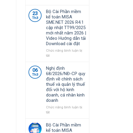
Phần
mềm
Bộ Cài Phần mềm
23
MISA
kế toán MISA
Th3
là
SME.NET 2026 R4.1
giải
cập nhật TT99/2025
pháp
mới nhất năm 2026 |
quản
Video Hướng dẫn tải
lý
Download cài đặt
tài
chính
Chức năng bình luận bị
–
ở
tắt
kế
Bộ
toán
Cài
Nghị định
06
được
Phần
68/2026/NĐ-CP quy
nhiều
Th3
mềm
định về chính sách
doanh
kế
thuế và quản lý thuế
nghiệp
toán
đối với hộ kinh
Việt
MISA
doanh, cá nhân kinh
Nam
SME.NET
doanh
lựa
2026
chọ
R4.1
Chức năng bình luận bị
cập
ở
tắt
nhật
Nghị
TT99/2025
định
Bộ Cài Phần mềm
mới
68/2026/NĐ-
kế toán MISA
nhất
CP