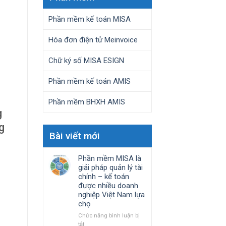
Phần mềm kế toán MISA
Hóa đơn điện tử Meinvoice
Chữ ký số MISA ESIGN
Phần mềm kế toán AMIS
Phần mềm BHXH AMIS
g
g
Bài viết mới
Phần mềm MISA là
giải pháp quản lý tài
chính – kế toán
được nhiều doanh
nghiệp Việt Nam lựa
chọ
Chức năng bình luận bị
ở
tắt