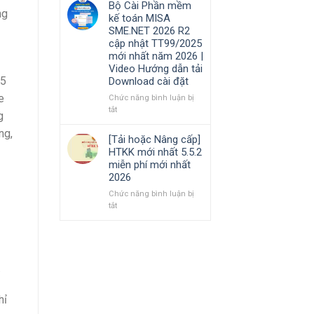
Bộ Cài Phần mềm
Hướng
cần
phần
ng
kế toán MISA
dẫn
nắm
mềm
SME.NET 2026 R2
tải
rõ
Kế
cập nhật TT99/2025
Download
toán
mới nhất năm 2026 |
cài
MISA
Video Hướng dẫn tải
đặt
AMIS
05
Download cài đặt
online
và
e
Chức năng bình luận bị
quản
ở
tắt
g
trị
Bộ
doanh
ng,
Cài
[Tải hoặc Nâng cấp]
nghiệp
Phần
HTKK mới nhất 5.5.2
hợp
mềm
miễn phí mới nhất
nhất
kế
2026
mới
toán
nhất
MISA
Chức năng bình luận bị
2026
SME.NET
ở
tắt
2026
[Tải
R2
hoặc
cập
Nâng
nhật
cấp]
TT99/2025
HTKK
.
mới
mới
nhất
nhất
hỉ
năm
5.5.2
2026
miễn