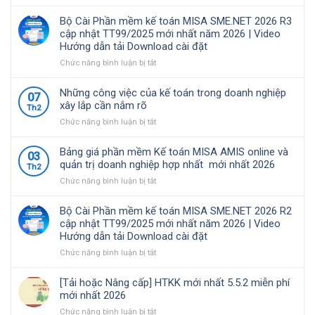
toán
MISA
Nghị
được
SME.NET
định
Bộ Cài Phần mềm kế toán MISA SME.NET 2026 R3
nhiều
2026
68/2026/NĐ-
cập nhật TT99/2025 mới nhất năm 2026 | Video
doanh
R4.1
CP
Hướng dẫn tải Download cài đặt
nghiệp
cập
quy
Việt
nhật
định
ở
Chức năng bình luận bị tắt
Nam
TT99/2025
về
Bộ
lựa
mới
chính
Cài
Những công việc của kế toán trong doanh nghiệp
07
chọ
nhất
sách
Phần
xây lắp cần nắm rõ
Th2
năm
thuế
mềm
ở
Chức năng bình luận bị tắt
2026
và
kế
Những
|
quản
toán
công
Video
lý
MISA
Bảng giá phần mềm Kế toán MISA AMIS online và
03
việc
Hướng
thuế
SME.NET
quản trị doanh nghiệp hợp nhất mới nhất 2026
Th2
của
dẫn
đối
2026
ở
Chức năng bình luận bị tắt
kế
tải
với
R3
Bảng
toán
Download
hộ
cập
giá
trong
cài
kinh
nhật
Bộ Cài Phần mềm kế toán MISA SME.NET 2026 R2
phần
doanh
đặt
doanh,
TT99/2025
cập nhật TT99/2025 mới nhất năm 2026 | Video
mềm
nghiệp
cá
mới
Hướng dẫn tải Download cài đặt
Kế
xây
nhân
nhất
toán
ở
Chức năng bình luận bị tắt
lắp
kinh
năm
MISA
Bộ
cần
doanh
2026
AMIS
Cài
nắm
|
[Tải hoặc Nâng cấp] HTKK mới nhất 5.5.2 miễn phí
online
Phần
rõ
Video
mới nhất 2026
và
mềm
Hướng
ở
Chức năng bình luận bị tắt
quản
kế
dẫn