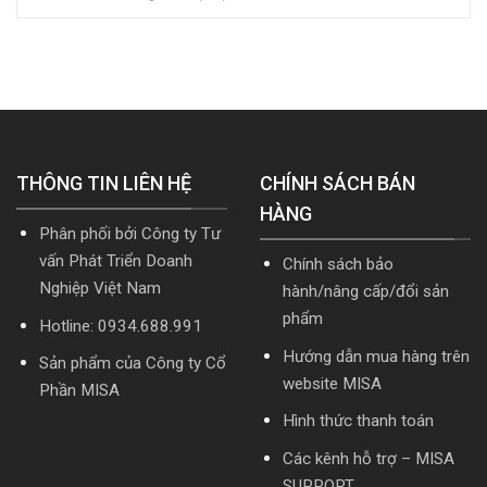
[Tải
trị
toán
tải
hoặc
doanh
MISA
Download
Nâng
nghiệp
SME.NET
cài
cấp]
hợp
2026
đặt
HTKK
nhất
R2
mới
mới
cập
nhất
nhất
nhật
5.5.2
2026
TT99/2025
miễn
mới
THÔNG TIN LIÊN HỆ
phí
CHÍNH SÁCH BÁN
nhất
mới
năm
HÀNG
nhất
2026
Phân phối bởi Công ty Tư
2026
|
Video
vấn Phát Triển Doanh
Chính sách bảo
Hướng
Nghiệp Việt Nam
hành/nâng cấp/đổi sản
dẫn
tải
phẩm
Hotline: 0934.688.991
Download
cài
Hướng dẫn mua hàng trên
Sản phẩm của Công ty Cổ
đặt
website MISA
Phần MISA
Hình thức thanh toán
Các kênh hỗ trợ – MISA
SUPPORT