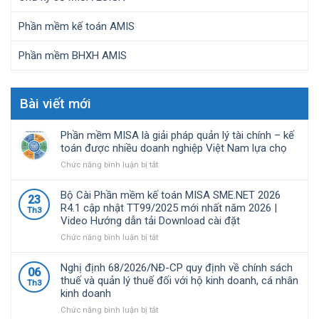
Phần mềm kế toán AMIS
Phần mềm BHXH AMIS
Bài viết mới
Phần mềm MISA là giải pháp quản lý tài chính – kế
toán được nhiều doanh nghiệp Việt Nam lựa chọ
ở
Chức năng bình luận bị tắt
Phần
mềm
Bộ Cài Phần mềm kế toán MISA SME.NET 2026
23
MISA
R4.1 cập nhật TT99/2025 mới nhất năm 2026 |
Th3
là
Video Hướng dẫn tải Download cài đặt
giải
pháp
ở
Chức năng bình luận bị tắt
quản
Bộ
lý
Cài
Nghị định 68/2026/NĐ-CP quy định về chính sách
06
tài
Phần
thuế và quản lý thuế đối với hộ kinh doanh, cá nhân
Th3
chính
mềm
kinh doanh
–
kế
kế
toán
ở
Chức năng bình luận bị tắt