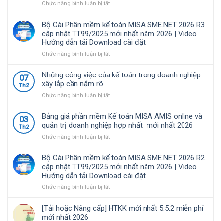
kế
toán
ở
Chức năng bình luận bị tắt
toán
MISA
Nghị
được
SME.NET
định
Bộ Cài Phần mềm kế toán MISA SME.NET 2026 R3
nhiều
2026
68/2026/NĐ-
cập nhật TT99/2025 mới nhất năm 2026 | Video
doanh
R4.1
CP
Hướng dẫn tải Download cài đặt
nghiệp
cập
quy
Việt
nhật
định
ở
Chức năng bình luận bị tắt
Nam
TT99/2025
về
Bộ
lựa
mới
chính
Cài
Những công việc của kế toán trong doanh nghiệp
07
chọ
nhất
sách
Phần
xây lắp cần nắm rõ
Th2
năm
thuế
mềm
ở
Chức năng bình luận bị tắt
2026
và
kế
Những
|
quản
toán
công
Video
lý
MISA
Bảng giá phần mềm Kế toán MISA AMIS online và
03
việc
Hướng
thuế
SME.NET
quản trị doanh nghiệp hợp nhất mới nhất 2026
Th2
của
dẫn
đối
2026
ở
Chức năng bình luận bị tắt
kế
tải
với
R3
Bảng
toán
Download
hộ
cập
giá
trong
cài
kinh
nhật
Bộ Cài Phần mềm kế toán MISA SME.NET 2026 R2
phần
doanh
đặt
doanh,
TT99/2025
cập nhật TT99/2025 mới nhất năm 2026 | Video
mềm
nghiệp
cá
mới
Hướng dẫn tải Download cài đặt
Kế
xây
nhân
nhất
toán
ở
Chức năng bình luận bị tắt
lắp
kinh
năm
MISA
Bộ
cần
doanh
2026
AMIS
Cài
nắm
|
[Tải hoặc Nâng cấp] HTKK mới nhất 5.5.2 miễn phí
online
Phần
rõ
Video
mới nhất 2026
và
mềm