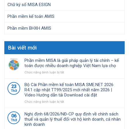
Chữ ký số MISA ESIGN
Phần mềm kế toán AMIS
Phần mềm BHXH AMIS
Bài viết mới
Phần mềm MISA là giải pháp quản lý tài chính – kế
toán được nhiều doanh nghiệp Việt Nam lựa chọ
ở
Chức năng bình luận bị tắt
Phần
mềm
Bộ Cài Phần mềm kế toán MISA SME.NET 2026
23
MISA
R4.1 cập nhật TT99/2025 mới nhất năm 2026 |
Th3
là
Video Hướng dẫn tải Download cài đặt
giải
pháp
ở
Chức năng bình luận bị tắt
quản
Bộ
lý
Cài
Nghị định 68/2026/NĐ-CP quy định về chính sách
06
tài
Phần
thuế và quản lý thuế đối với hộ kinh doanh, cá nhân
Th3
chính
mềm
kinh doanh
–
kế