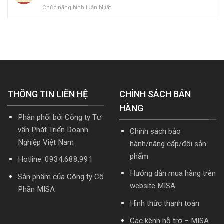
Hướng
ở
Chức năng bình luận bị tắt
quản
kế
dẫn
[Tải
trị
toán
tải
hoặc
doanh
MISA
Download
Nâng
nghiệp
SME.NET
cài
cấp]
hợp
2026
đặt
HTKK
nhất
R2
mới
mới
cập
nhất
nhất
nhật
5.5.2
2026
TT99/2025
miễn
mới
THÔNG TIN LIÊN HỆ
phí
CHÍNH SÁCH BÁN
nhất
mới
năm
HÀNG
nhất
2026
Phân phối bởi Công ty Tư
2026
|
Video
vấn Phát Triển Doanh
Chính sách bảo
Hướng
Nghiệp Việt Nam
hành/nâng cấp/đổi sản
dẫn
tải
phẩm
Hotline: 0934.688.991
Download
cài
Hướng dẫn mua hàng trên
Sản phẩm của Công ty Cổ
đặt
website MISA
Phần MISA
Hình thức thanh toán
Các kênh hỗ trợ – MISA