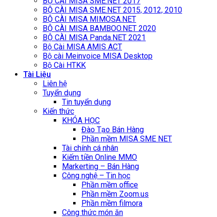
BỘ CÀI MISA SME.NET 2017
BỘ CÀI MISA SME.NET 2015, 2012, 2010
BỘ CÀI MISA MIMOSA.NET
BỘ CÀI MISA BAMBOO.NET 2020
BỘ CÀI MISA Panda.NET 2021
Bộ Cài MISA AMIS ACT
Bộ cài Meinvoice MISA Desktop
Bộ Cài HTKK
Tài Liệu
Liên hệ
Tuyển dụng
Tin tuyển dụng
Kiến thức
KHÓA HỌC
Đào Tạo Bán Hàng
Phần mềm MISA SME NET
Tài chính cá nhân
Kiếm tiền Online MMO
Markerting – Bán Hàng
Công nghệ – Tin học
Phần mềm office
Phần mềm Zoom.us
Phần mềm filmora
Công thức món ăn