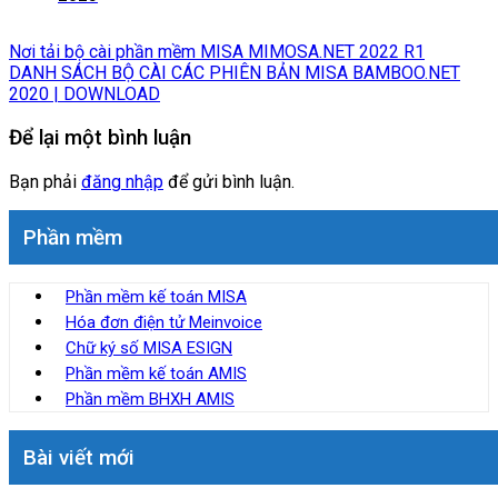
Nơi tải bộ cài phần mềm MISA MIMOSA.NET 2022 R1
DANH SÁCH BỘ CÀI CÁC PHIÊN BẢN MISA BAMBOO.NET
2020 | DOWNLOAD
Để lại một bình luận
Bạn phải
đăng nhập
để gửi bình luận.
Phần mềm
Phần mềm kế toán MISA
Hóa đơn điện tử Meinvoice
Chữ ký số MISA ESIGN
Phần mềm kế toán AMIS
Phần mềm BHXH AMIS
Bài viết mới