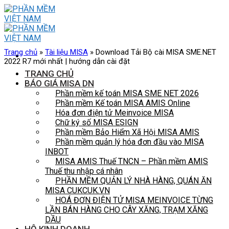
Skip
to
content
Trang chủ
»
Tài liệu MISA
»
Download Tải Bộ cài MISA SME.NET
2022 R7 mới nhất | hướng dẫn cài đặt
TRANG CHỦ
BÁO GIÁ MISA DN
Phần mềm kế toán MISA SME NET 2026
Phần mềm Kế toán MISA AMIS Online
Hóa đơn điện tử Meinvoice MISA
Chữ ký số MISA ESIGN
Phần mềm Bảo Hiểm Xã Hội MISA AMIS
Phần mềm quản lý hóa đơn đầu vào MISA
INBOT
MISA AMIS Thuế TNCN – Phần mềm AMIS
Thuế thu nhập cá nhân
PHẦN MỀM QUẢN LÝ NHÀ HÀNG, QUÁN ĂN
MISA CUKCUK.VN
HOÁ ĐƠN ĐIỆN TỬ MISA MEINVOICE TỪNG
LẦN BÁN HÀNG CHO CÂY XĂNG, TRẠM XĂNG
DẦU