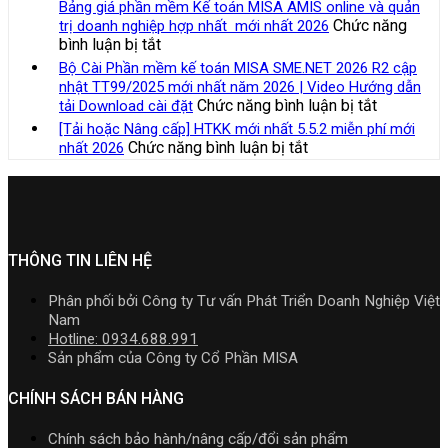
việc
chọ
Bảng giá phần mềm Kế toán MISA AMIS online và quản
năm
và
SME.NET
của
Chức năng
trị doanh nghiệp hợp nhất mới nhất 2026
2026
quản
2026
kế
ở
bình luận bị tắt
|
lý
R3
toán
Bảng
Video
Bộ Cài Phần mềm kế toán MISA SME.NET 2026 R2 cập
thuế
cập
trong
giá
Hướng
nhật TT99/2025 mới nhất năm 2026 | Video Hướng dẫn
đối
nhật
doanh
phần
dẫn
ở
Chức năng bình luận bị tắt
tải Download cài đặt
với
TT99/202
nghiệp
mềm
tải
Bộ
hộ
[Tải hoặc Nâng cấp] HTKK mới nhất 5.5.2 miễn phí mới
mới
xây
Kế
Download
Cài
kinh
ở
Chức năng bình luận bị tắt
nhất 2026
nhất
lắp
toán
cài
Phần
doanh,
[Tải
năm
cần
MISA
đặt
mềm
cá
hoặc
2026
nắm
AMIS
kế
nhân
Nâng
|
rõ
online
toán
kinh
cấp]
Video
và
MISA
doanh
HTKK
Hướng
quản
SME.NET
mới
THÔNG TIN LIÊN HỆ
dẫn
trị
2026
nhất
tải
doanh
R2
5.5.2
Download
Phân phối bởi Công ty Tư vấn Phát Triển Doanh Nghiệp Việt
nghiệp
cập
miễn
cài
Nam
hợp
nhật
phí
đặt
Hotline: 0934.688.991
nhất
TT99/202
mới
Sản phẩm của Công ty Cổ Phần MISA
mới
mới
nhất
nhất
nhất
2026
CHÍNH SÁCH BÁN HÀNG
2026
năm
2026
Chính sách bảo hành/nâng cấp/đổi sản phẩm
|