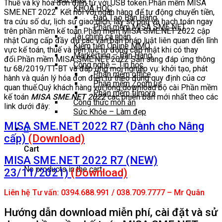
Thuế và ký hóa đơn điện tử với USB token.Phần mềm MISA
KHÓA HỌC
SME.NET 2022 Kết nối với ngân hàng để tự động chuyển tiền,
Đào Tạo Bán Hàng
tra cứu số dư, lịch sử giao dịch, lấy sổ phụ và hạch toán ngay
Phần mềm MISA SME NET
trên phần mềm kế toán.Phần mềm MISA SME.NET 2022 cập
Tài chính cá nhân
nhật Cung cấp đầy đủ các văn bản pháp luật liên quan đến lĩnh
Kiếm tiền Online MMO
vực kế toán, thuế và liên tục tự động cập nhật khi có thay
Markerting – Bán Hàng
đổi.Phần mềm MISA SME.NET 2022 Sẵn sàng đáp ứng thông
Công nghệ – Tin học
tư 68/2019/TT-BT và đáp ứng mọi nghiệp vụ: khởi tạo, phát
Phần mềm office
hành và quản lý hóa đơn điện tử theo đúng quy định của cơ
Phần mềm Zoom.us
quan thuế.Quý khách hàng vui lòng download bộ cài Phần mềm
Phần mềm filmora
kế toán
MISA SME.NET 2022
các phiên bản mới nhất theo các
Công thức món ăn
link dưới đây:
Sức Khỏe – Làm đẹp
MISA SME.NET 2022 R7 (Dành cho Nâng
0
cấp)
(Download)
Cart
MISA SME.NET 2022 R7 (NEW)
No products in the cart.
23/11/2021)
(Download)
Liên hệ Tư vấn: 0394.688.991 / 038.709.7777 – Mr Quân
Hướng dẫn download miễn phí, cài đặt và sử