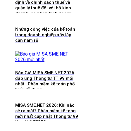
định về chính sách thuế và
quản lý thuế đối với hộ kinh
doanh, cá nhân kinh doanh
Những công việc của kế toán
trong doanh nghiệp xây lắp
cần nắm rõ
Báo Giá MISA SME NET 2026
đáp ứng Thông tư TT 99 mới
nhất | Phần mềm kế toán phổ
biến dễ dùng
MISA SME.NET 2026: Khi nào
sẽ ra mắt? Phần mềm kế toán
mới nhất cập nhật Thông tư 99
thay thế TT200