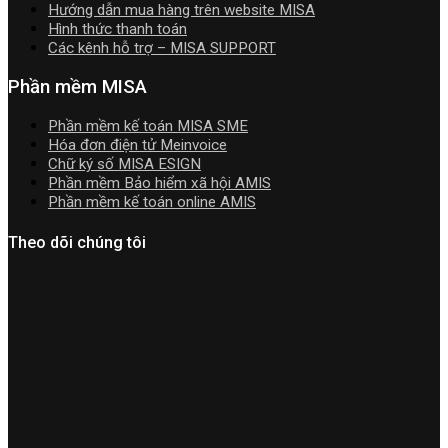
Hướng dẫn mua hàng trên website MISA
Video
Hình thức thanh toán
Hướng
Các kênh hỗ trợ – MISA SUPPORT
dẫn
tải
Phần mềm MISA
Download
cài
Phần mềm kế toán MISA SME
đặt
Hóa đơn điện tử Meinvoice
Chữ ký số MISA ESIGN
Phần mềm Bảo hiểm xã hội AMIS
Phần mềm kế toán online AMIS
Theo dõi chúng tôi