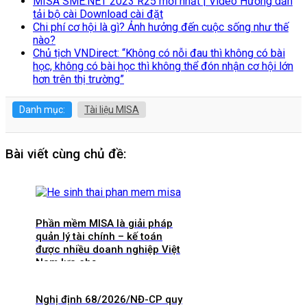
MISA SME.NET 2023 R25 mới nhất | Video Hướng dẫn
tải bộ cài Download cài đặt
Chi phí cơ hội là gì? Ảnh hưởng đến cuộc sống như thế
nào?
Chủ tịch VNDirect: “Không có nỗi đau thì không có bài
học, không có bài học thì không thể đón nhận cơ hội lớn
hơn trên thị trường”
Danh mục:
Tài liệu MISA
Bài viết cùng chủ đề:
Phần mềm MISA là giải pháp
quản lý tài chính – kế toán
được nhiều doanh nghiệp Việt
Nam lựa chọ
Nghị định 68/2026/NĐ-CP quy