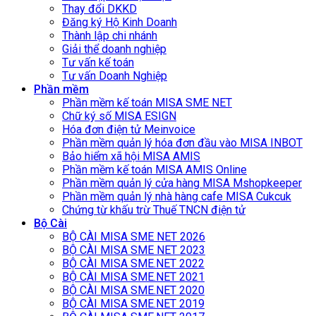
Thay đổi DKKD
Đăng ký Hộ Kinh Doanh
Thành lập chi nhánh
Giải thể doanh nghiệp
Tư vấn kế toán
Tư vấn Doanh Nghiệp
Phần mềm
Phần mềm kế toán MISA SME NET
Chữ ký số MISA ESIGN
Hóa đơn điện tử Meinvoice
Phần mềm quản lý hóa đơn đầu vào MISA INBOT
Bảo hiểm xã hội MISA AMIS
Phần mềm kế toán MISA AMIS Online
Phần mềm quản lý cửa hàng MISA Mshopkeeper
Phần mềm quản lý nhà hàng cafe MISA Cukcuk
Chứng từ khấu trừ Thuế TNCN điện tử
Bộ Cài
BỘ CÀI MISA SME NET 2026
BỘ CÀI MISA SME NET 2023
BỘ CÀI MISA SME.NET 2022
BỘ CÀI MISA SME.NET 2021
BỘ CÀI MISA SME.NET 2020
BỘ CÀI MISA SME.NET 2019