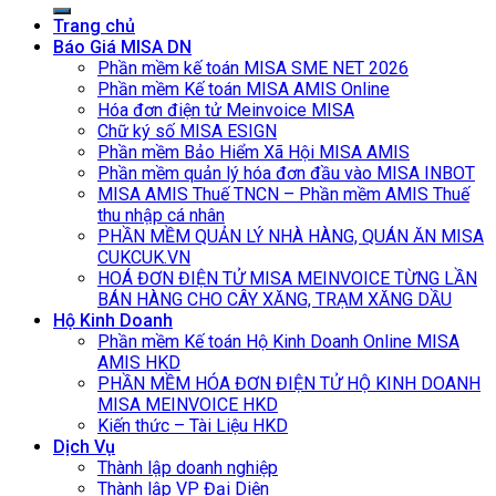
for:
Trang chủ
Báo Giá MISA DN
Phần mềm kế toán MISA SME NET 2026
Phần mềm Kế toán MISA AMIS Online
Hóa đơn điện tử Meinvoice MISA
Chữ ký số MISA ESIGN
Phần mềm Bảo Hiểm Xã Hội MISA AMIS
Phần mềm quản lý hóa đơn đầu vào MISA INBOT
MISA AMIS Thuế TNCN – Phần mềm AMIS Thuế
thu nhập cá nhân
PHẦN MỀM QUẢN LÝ NHÀ HÀNG, QUÁN ĂN MISA
CUKCUK.VN
HOÁ ĐƠN ĐIỆN TỬ MISA MEINVOICE TỪNG LẦN
BÁN HÀNG CHO CÂY XĂNG, TRẠM XĂNG DẦU
Hộ Kinh Doanh
Phần mềm Kế toán Hộ Kinh Doanh Online MISA
AMIS HKD
PHẦN MỀM HÓA ĐƠN ĐIỆN TỬ HỘ KINH DOANH
MISA MEINVOICE HKD
Kiến thức – Tài Liệu HKD
Dịch Vụ
Thành lập doanh nghiệp
Thành lập VP Đại Diện