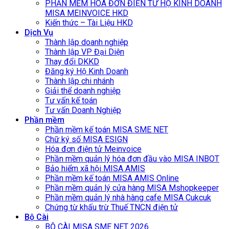
PHẦN MỀM HÓA ĐƠN ĐIỆN TỬ HỘ KINH DOANH
MISA MEINVOICE HKD
Kiến thức – Tài Liệu HKD
Dịch Vụ
Thành lập doanh nghiệp
Thành lập VP Đại Diện
Thay đổi DKKD
Đăng ký Hộ Kinh Doanh
Thành lập chi nhánh
Giải thể doanh nghiệp
Tư vấn kế toán
Tư vấn Doanh Nghiệp
Phần mềm
Phần mềm kế toán MISA SME NET
Chữ ký số MISA ESIGN
Hóa đơn điện tử Meinvoice
Phần mềm quản lý hóa đơn đầu vào MISA INBOT
Bảo hiểm xã hội MISA AMIS
Phần mềm kế toán MISA AMIS Online
Phần mềm quản lý cửa hàng MISA Mshopkeeper
Phần mềm quản lý nhà hàng cafe MISA Cukcuk
Chứng từ khấu trừ Thuế TNCN điện tử
Bộ Cài
BỘ CÀI MISA SME NET 2026