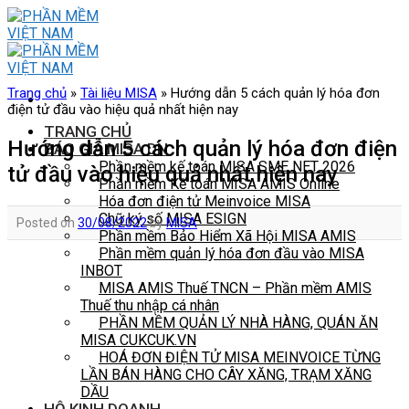
Skip
to
content
Trang chủ
»
Tài liệu MISA
»
Hướng dẫn 5 cách quản lý hóa đơn
điện tử đầu vào hiệu quả nhất hiện nay
TRANG CHỦ
Hướng dẫn 5 cách quản lý hóa đơn điện
BÁO GIÁ MISA DN
Phần mềm kế toán MISA SME NET 2026
tử đầu vào hiệu quả nhất hiện nay
Phần mềm Kế toán MISA AMIS Online
Hóa đơn điện tử Meinvoice MISA
Chữ ký số MISA ESIGN
Posted on
30/08/2022
by
MISA
Phần mềm Bảo Hiểm Xã Hội MISA AMIS
Phần mềm quản lý hóa đơn đầu vào MISA
INBOT
MISA AMIS Thuế TNCN – Phần mềm AMIS
Thuế thu nhập cá nhân
PHẦN MỀM QUẢN LÝ NHÀ HÀNG, QUÁN ĂN
MISA CUKCUK.VN
HOÁ ĐƠN ĐIỆN TỬ MISA MEINVOICE TỪNG
LẦN BÁN HÀNG CHO CÂY XĂNG, TRẠM XĂNG
DẦU