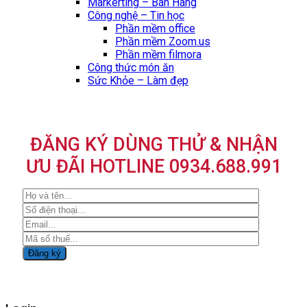
Markerting – Bán Hàng
Công nghệ – Tin học
Phần mềm office
Phần mềm Zoom.us
Phần mềm filmora
Công thức món ăn
Sức Khỏe – Làm đẹp
ĐĂNG KÝ DÙNG THỬ & NHẬN
ƯU ĐÃI HOTLINE 0934.688.991