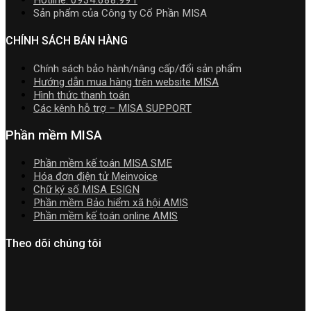
nhất
TT99/202
mới
Sản phẩm của Công ty Cổ Phần MISA
mới
mới
nhất
nhất
nhất
2026
CHÍNH SÁCH BÁN HÀNG
2026
năm
2026
Chính sách bảo hành/nâng cấp/đổi sản phẩm
|
Hướng dẫn mua hàng trên website MISA
Video
Hình thức thanh toán
Hướng
Các kênh hỗ trợ – MISA SUPPORT
dẫn
tải
Phần mềm MISA
Download
cài
Phần mềm kế toán MISA SME
đặt
Hóa đơn điện tử Meinvoice
Chữ ký số MISA ESIGN
Phần mềm Bảo hiểm xã hội AMIS
Phần mềm kế toán online AMIS
Theo dõi chúng tôi