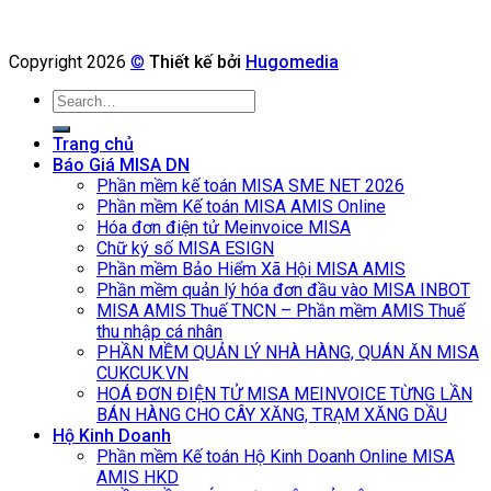
Copyright 2026
©
Thiết kế bởi
Hugomedia
Search
for:
Trang chủ
Báo Giá MISA DN
Phần mềm kế toán MISA SME NET 2026
Phần mềm Kế toán MISA AMIS Online
Hóa đơn điện tử Meinvoice MISA
Chữ ký số MISA ESIGN
Phần mềm Bảo Hiểm Xã Hội MISA AMIS
Phần mềm quản lý hóa đơn đầu vào MISA INBOT
MISA AMIS Thuế TNCN – Phần mềm AMIS Thuế
thu nhập cá nhân
PHẦN MỀM QUẢN LÝ NHÀ HÀNG, QUÁN ĂN MISA
CUKCUK.VN
HOÁ ĐƠN ĐIỆN TỬ MISA MEINVOICE TỪNG LẦN
BÁN HÀNG CHO CÂY XĂNG, TRẠM XĂNG DẦU
Hộ Kinh Doanh
Phần mềm Kế toán Hộ Kinh Doanh Online MISA
AMIS HKD