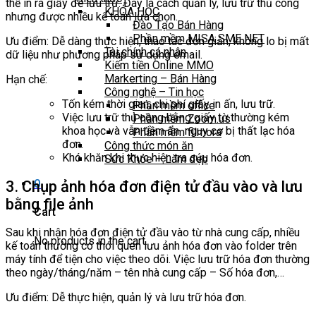
thể in ra giấy để lưu trữ. Đây là cách quản lý, lưu trữ thủ công
KHÓA HỌC
nhưng được nhiều kế toán lựa chọn.
Đào Tạo Bán Hàng
Phần mềm MISA SME NET
Ưu điểm: Dễ dàng thực hiện, thao tác đơn giản, không lo bị mất
Tài chính cá nhân
dữ liệu như phương pháp sử dụng email.
Kiếm tiền Online MMO
Markerting – Bán Hàng
Hạn chế:
Công nghệ – Tin học
Tốn kém thời gian, chi phí giấy in ấn, lưu trữ.
Phần mềm office
Việc lưu trữ thủ công bằng giấy tờ thường kém
Phần mềm Zoom.us
khoa học và vẫn tiềm ẩn nguy cơ bị thất lạc hóa
Phần mềm filmora
đơn.
Công thức món ăn
Khó khăn khi thực hiện tra cứu hóa đơn.
Sức Khỏe – Làm đẹp
0
3. Chụp ảnh hóa đơn điện tử đầu vào và lưu
bằng file ảnh
Cart
Sau khi nhận hóa đơn điện tử đầu vào từ nhà cung cấp, nhiều
No products in the cart.
kế toán thường có thói quen lưu ảnh hóa đơn vào folder trên
máy tính để tiện cho việc theo dõi. Việc lưu trữ hóa đơn thường
theo ngày/tháng/năm – tên nhà cung cấp – Số hóa đơn,…
Ưu điểm: Dễ thực hiện, quản lý và lưu trữ hóa đơn.