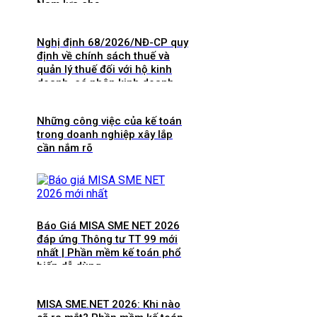
Nam lựa chọ
Nghị định 68/2026/NĐ-CP quy
định về chính sách thuế và
quản lý thuế đối với hộ kinh
doanh, cá nhân kinh doanh
Những công việc của kế toán
trong doanh nghiệp xây lắp
cần nắm rõ
Báo Giá MISA SME NET 2026
đáp ứng Thông tư TT 99 mới
nhất | Phần mềm kế toán phổ
biến dễ dùng
MISA SME.NET 2026: Khi nào