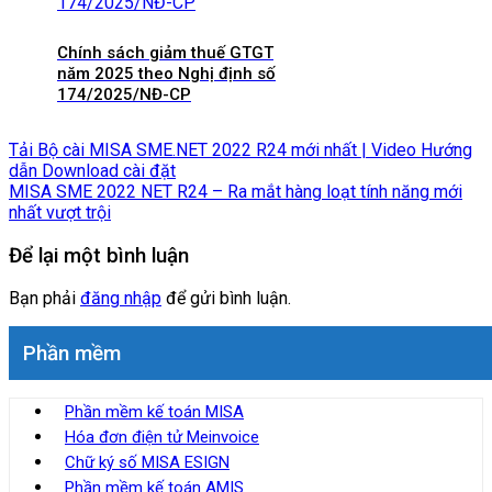
Chính sách giảm thuế GTGT
năm 2025 theo Nghị định số
174/2025/NĐ-CP
Tải Bộ cài MISA SME.NET 2022 R24 mới nhất | Video Hướng
dẫn Download cài đặt
MISA SME 2022 NET R24 – Ra mắt hàng loạt tính năng mới
nhất vượt trội
Để lại một bình luận
Bạn phải
đăng nhập
để gửi bình luận.
Phần mềm
Phần mềm kế toán MISA
Hóa đơn điện tử Meinvoice
Chữ ký số MISA ESIGN
Phần mềm kế toán AMIS