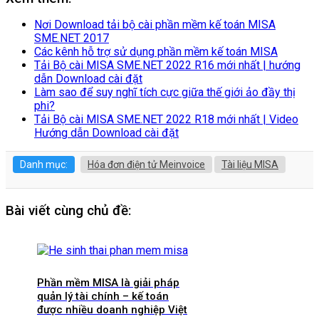
Nơi Download tải bộ cài phần mềm kế toán MISA
SME.NET 2017
Các kênh hỗ trợ sử dụng phần mềm kế toán MISA
Tải Bộ cài MISA SME.NET 2022 R16 mới nhất | hướng
dẫn Download cài đặt
Làm sao để suy nghĩ tích cực giữa thế giới ảo đầy thị
phi?
Tải Bộ cài MISA SME.NET 2022 R18 mới nhất | Video
Hướng dẫn Download cài đặt
Danh mục:
Hóa đơn điện tử Meinvoice
Tài liệu MISA
Bài viết cùng chủ đề:
Phần mềm MISA là giải pháp
quản lý tài chính – kế toán
được nhiều doanh nghiệp Việt