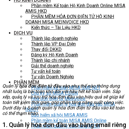
HỘ KINH DOANH
Phần mềm Kế toán Hộ Kinh Doanh Online MISA
AMIS HKD
PHẦN MỀM HÓA ĐƠN ĐIỆN TỬ HỘ KINH
DOANH MISA MEINVOICE HKD
Kiến thức – Tài Liệu HKD
DỊCH VỤ
Thành lập doanh nghiệp
Thành lập VP Đại Diện
Thay đổi DKKD
Đăng ký Hộ Kinh Doanh
Thành lập chi nhánh
Giải thể doanh nghiệp
Tư vấn kế toán
Tư vấn Doanh Nghiệp
PHẦN MỀM
Quản lý
hóa đơn điện tử đầu vào
như thế nào thông dụng
Phần mềm kế toán MISA SME NET
nhất luôn là bài toán khó đối với hầu hết kế toán viên. Sắp
Chữ ký số MISA ESIGN
xếp, quản lý và lưu trữ hóa đơn đầu vào hiệu quả sẽ giúp kế
Hóa đơn điện tử Meinvoice
toán tiết kiệm thời gian, góp phần tăng năng suất công việc.
Phần mềm quản lý hóa đơn đầu vào MISA
Dưới đây là 5 cách quản lý hóa đơn điện tử đầu vào kế toán
INBOT
có thể tham khảo.
Bảo hiểm xã hội MISA AMIS
Phần mềm kế toán MISA AMIS Online
1. Quản lý hóa đơn đầu vào bằng email riêng
Phần mềm quản lý cửa hàng MISA