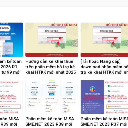
ềm kế toán
Hướng dẫn kê khai thuế
[Tải hoặc Nâng cấp]
 2026 R1
trên phần mềm hỗ trợ kê
download phần mềm h
 tư 99 mới
khai HTKK mới nhất 2025
trợ kê khai HTKK mới n
 | Video
5.4.6 miễn phí
 Download
toán MISA
Phần mềm kế toán MISA
Phần mềm kế toán MIS
 R39 mới
SME.NET 2023 R38 mới
SME.NET 2023 R37 mới