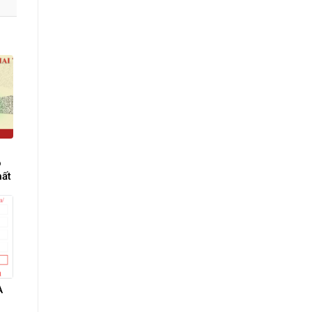
ỗ
hất
A