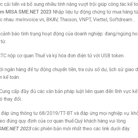
i tiến và bổ sung nhiều tính năng vượt trội giúp công tác kế t
m MISA SME.NET 2023
Nhập liệu tự động chứng từ mua hàng t
c nhau: meInvoice.vn, BKAV, Thaison, VNPT, Viettel, Softdream…
ảnh báo tình trạng hoạt động của doanh nghiệp: đang/ngừng ho
từ.
TC nộp cơ quan Thuế và ký hóa đơn điện tử với USB token.
i ngân hàng để tự động chuyển tiền, tra cứu số dư, lịch sử giao d
 kế toán.
Cung cấp đầy đủ các văn bản pháp luật liên quan đến lĩnh vực kế
ó thay đổi.
đáp ứng thông tư 68/2019/TT-BT và đáp ứng mọi nghiệp vụ: khở
theo đúng quy định của cơ quan thuế.Quý khách hàng vui lòng
SME.NET 2023
các phiên bản mới nhất theo các link dưới đây: