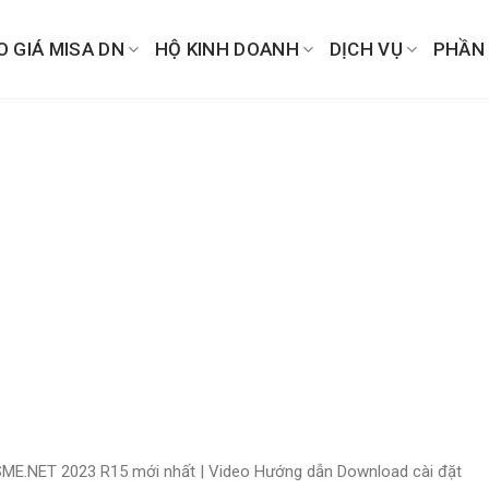
O GIÁ MISA DN
HỘ KINH DOANH
DỊCH VỤ
PHẦN
SME.NET 2023 R15 mới nhất | Video Hướng dẫn Download cài đặt