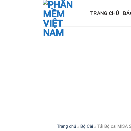
Skip
to
TRANG CHỦ
BÁ
content
Trang chủ
»
Bộ Cài
»
Tải Bộ cài MISA 