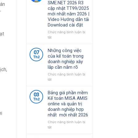
SME.NET 2026 R3
oán
năm
quy
cập nhật TT99/2025
2026
định
ừ
mới nhất năm 2026 |
|
về
Video Hướng dẫn tải
Video
chính
Download cài đặt
Hướng
sách
dẫn
thuế
Chức năng bình luận bị
ạt
tải
và
ở
tắt
Download
quản
Bộ
cài
lý
Cài
Những công việc
đặt
07
thuế
Phần
của kế toán trong
đối
Th2
mềm
doanh nghiệp xây
với
kế
lắp cần nắm rõ
hộ
toán
ịch,
kinh
MISA
Chức năng bình luận bị
doanh,
SME.NET
ở
tắt
cá
2026
Những
nhân
R3
công
Bảng giá phần mềm
kinh
03
cập
việc
Kế toán MISA AMIS
doanh
Th2
nhật
của
online và quản trị
TT99/2025
kế
doanh nghiệp hợp
mới
toán
i
nhất mới nhất 2026
nhất
trong
năm
doanh
Chức năng bình luận bị
2026
nghiệp
ở
tắt
|
xây
Bảng
Video
lắp
giá