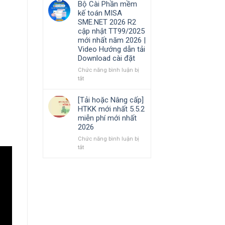
Bộ Cài Phần mềm
Hướng
cần
phần
kế toán MISA
dẫn
nắm
mềm
SME.NET 2026 R2
tải
rõ
Kế
cập nhật TT99/2025
Download
toán
mới nhất năm 2026 |
cài
MISA
Video Hướng dẫn tải
đặt
AMIS
Download cài đặt
online
và
Chức năng bình luận bị
quản
ở
tắt
trị
Bộ
doanh
Cài
[Tải hoặc Nâng cấp]
nghiệp
Phần
HTKK mới nhất 5.5.2
hợp
mềm
miễn phí mới nhất
nhất
kế
2026
mới
toán
nhất
MISA
Chức năng bình luận bị
2026
SME.NET
ở
tắt
2026
[Tải
R2
hoặc
cập
Nâng
nhật
cấp]
TT99/2025
HTKK
mới
mới
nhất
nhất
năm
5.5.2
2026
miễn