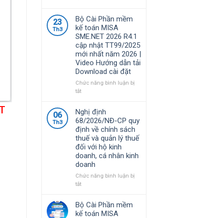
Phần
mềm
Bộ Cài Phần mềm
23
MISA
kế toán MISA
Th3
là
SME.NET 2026 R4.1
giải
cập nhật TT99/2025
pháp
mới nhất năm 2026 |
quản
Video Hướng dẫn tải
lý
Download cài đặt
tài
chính
Chức năng bình luận bị
–
ở
tắt
kế
Bộ
toán
ET
Cài
Nghị định
06
được
Phần
68/2026/NĐ-CP quy
nhiều
Th3
mềm
định về chính sách
doanh
kế
thuế và quản lý thuế
nghiệp
toán
đối với hộ kinh
Việt
MISA
doanh, cá nhân kinh
Nam
SME.NET
doanh
lựa
2026
chọ
R4.1
Chức năng bình luận bị
cập
ở
tắt
nhật
Nghị
TT99/2025
định
Bộ Cài Phần mềm
mới
68/2026/NĐ-
kế toán MISA
nhất
CP