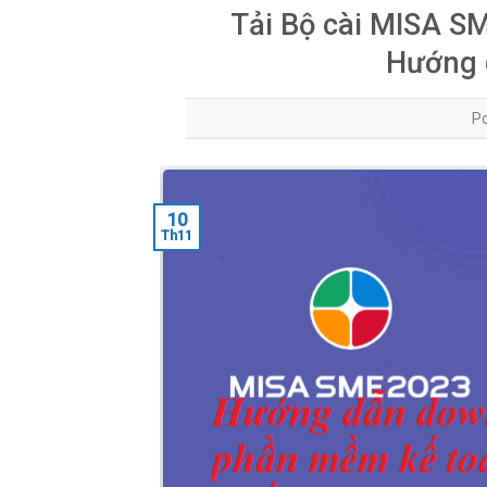
Tải Bộ cài MISA S
Hướng 
P
10
Th11