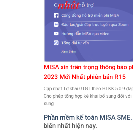
MISA xin trân trọng thông bá
2023
Mới Nhất
phiên bản R15
Cập nhật Tờ khai GTGT theo HTKK 5.0.9 
Cho phép tổng hợp kê khai bổ sung đối với
sung
Phần mềm kế toán MISA SME
biến nhất hiện nay.